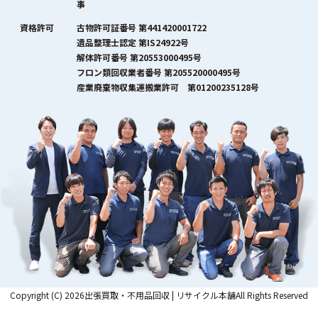
事
資格許可
古物許可証番号 第441420001722
遺品整理士認定 第IS24922号
解体許可番号 第20553000495号
フロン類回収業者番号 第205520000495号
産業廃棄物収集運搬業許可 第01200235128号
Copyright (C) 2026出張買取・不用品回収 | リサイクル本舗All Rights Reserved