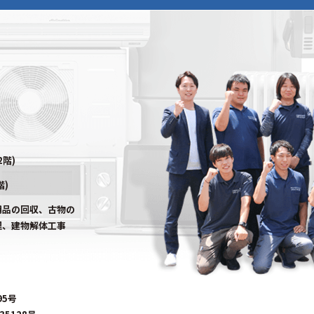
2階)
階)
用品の回収、古物の
理、建物解体工事
95号