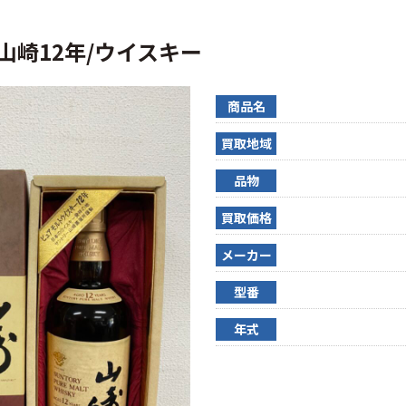
Y/山崎12年/ウイスキー
商品名
買取地域
品物
買取価格
メーカー
型番
年式