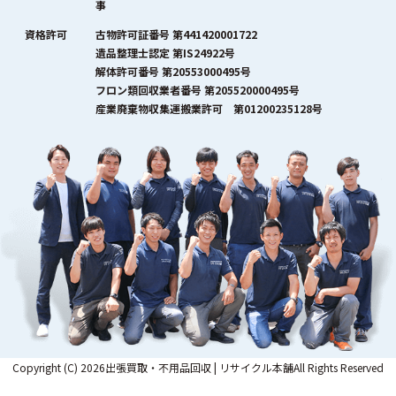
事
資格許可
古物許可証番号 第441420001722
遺品整理士認定 第IS24922号
解体許可番号 第20553000495号
フロン類回収業者番号 第205520000495号
産業廃棄物収集運搬業許可 第01200235128号
Copyright (C) 2026出張買取・不用品回収 | リサイクル本舗All Rights Reserved