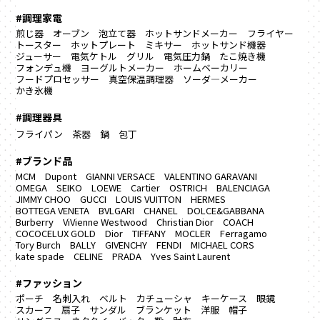
#調理家電
煎じ器
オーブン
泡立て器
ホットサンドメーカー
フライヤー
トースター
ホットプレート
ミキサー
ホットサンド機器
ジューサー
電気ケトル
グリル
電気圧力鍋
たこ焼き機
フォンデュ機
ヨーグルトメーカー
ホームベーカリー
フードプロセッサー
真空保温調理器
ソーダ―メーカー
かき氷機
#調理器具
フライパン
茶器
鍋
包丁
#ブランド品
MCM
Dupont
GIANNI VERSACE
VALENTINO GARAVANI
OMEGA
SEIKO
LOEWE
Cartier
OSTRICH
BALENCIAGA
JIMMY CHOO
GUCCI
LOUIS VUITTON
HERMES
BOTTEGA VENETA
BVLGARI
CHANEL
DOLCE&GABBANA
Burberry
ViVienne Westwood
Christian Dior
COACH
COCOCELUX GOLD
Dior
TIFFANY
MOCLER
Ferragamo
Tory Burch
BALLY
GIVENCHY
FENDI
MICHAEL CORS
kate spade
CELINE
PRADA
Yves Saint Laurent
#ファッション
ポーチ
名刺入れ
ベルト
カチューシャ
キーケース
眼鏡
スカーフ
扇子
サンダル
ブランケット
洋服
帽子