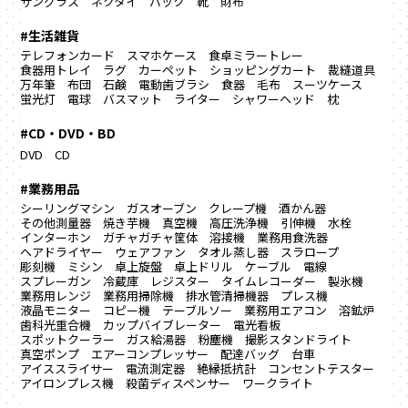
サングラス
ネクタイ
バック
靴
財布
#生活雑貨
テレフォンカード
スマホケース
食卓ミラートレー
食器用トレイ
ラグ カーペット
ショッピングカート
裁縫道具
万年筆
布団
石鹸
電動歯ブラシ
食器
毛布
スーツケース
蛍光灯
電球
バスマット
ライター
シャワーヘッド
枕
#CD・DVD・BD
DVD
CD
#業務用品
シーリングマシン
ガスオーブン
クレープ機
酒かん器
その他測量器
焼き芋機
真空機
高圧洗浄機
引伸機
水栓
インターホン
ガチャガチャ筐体
溶接機
業務用食洗器
ヘアドライヤー
ウェアファン
タオル蒸し器
スラロープ
彫刻機
ミシン
卓上旋盤
卓上ドリル
ケーブル
電線
スプレーガン
冷蔵庫
レジスター
タイムレコーダー
製氷機
業務用レンジ
業務用掃除機
排水管清掃機器
プレス機
液晶モニター
コピー機
テーブルソー
業務用エアコン
溶鉱炉
歯科光重合機
カップバイブレーター
電光看板
スポットクーラー
ガス給湯器
粉塵機
撮影スタンドライト
真空ポンプ
エアーコンプレッサー
配達バッグ
台車
アイススライサー
電流測定器
絶縁抵抗計
コンセントテスター
アイロンプレス機
殺菌ディスペンサー
ワークライト