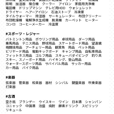
照明
加湿器
複合機
クーラー
アイロン
家庭用洗浄機
電話機
ドリップマシン
テレビ用HDD
ウォシュレット
ドライヤー
ヘアーアイロン
石油ストーブ
冷凍庫
タイルウォーマー
除湿器
サーキュレーター
布団クリーナー
布団乾燥機
電解浄水生成機
脱臭機
カーペット
ヒーター
コンロ
コーヒーメーカー
冷温庫
#スポーツ・レジャー
バトミントン用品
ボウリング用品
卓球用品
ダーツ用品
乗馬用品
テニス用品
野球用品
スケートボード用品
望遠鏡
格闘技用品
アーチェリー用品
観賞魚 用品
ペット用品
ビリヤード用品
電動キックボード
キャンプ用品
自転車用品
フィットネス用品
ゴルフ用品
スキューバダイビング
釣り具
スキー、スノーボード用品
ハイキング、登山用品
ウォータースポーツ用品
サバイバル用品
サッカー用品
カー用品
バイク用品
#楽器
弦楽器
管楽器
和楽器
器材
シンバル
鍵盤楽器
吹奏楽器
打楽器
#古酒
空き瓶
ブランデー
ウイスキー
ワイン
日本酒
シャンパン
コニャック
中国酒
泡盛
焼酎
酵素ドリンク
スピリッツ
リキュール