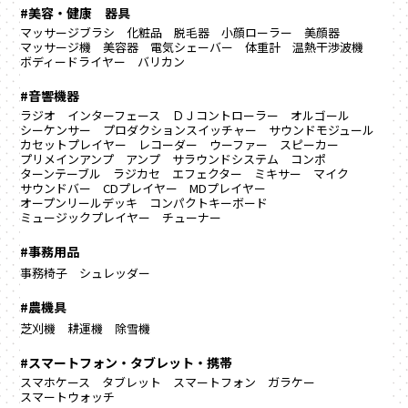
#美容・健康 器具
マッサージブラシ
化粧品
脱毛器
小顔ローラー
美顔器
マッサージ機
美容器
電気シェーバー
体重計
温熱干渉波機
ボディードライヤー
バリカン
#音響機器
ラジオ
インターフェース
ＤＪコントローラー
オルゴール
シーケンサー
プロダクションスイッチャー
サウンドモジュール
カセットプレイヤー
レコーダー
ウーファー
スピーカー
プリメインアンプ
アンプ
サラウンドシステム
コンポ
ターンテーブル
ラジカセ
エフェクター
ミキサー
マイク
サウンドバー
CDプレイヤー
MDプレイヤー
オープンリールデッキ
コンパクトキーボード
ミュージックプレイヤー
チューナー
#事務用品
事務椅子
シュレッダー
#農機具
芝刈機
耕運機
除雪機
#スマートフォン・タブレット・携帯
スマホケース
タブレット
スマートフォン
ガラケー
スマートウォッチ