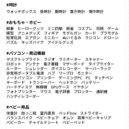
#時計
ウォッチボックス
掛時計
腕時計
置き時計
懐中時計
#おもちゃ・ホビー
囲碁
ヒーローグッツ
ミニ四駆
麻雀
コスプレ
将棋
ゲーム
模型
アニメグッズ
フィギア
モデルガン
カード
プラモデル
知育玩具
エアガン
ミニカー
ぬいぐるみ
ラジコン
ドローン
パズル
キッズバイク
アイドルグッズ
#パソコン・周辺機器
デスクトップライト
ラジオ
ラミネーター
スキャナー
ロボット
アンテナ
電子書籍
マザーボード
タイプライター
ルーター
シュレッダー
ボイスレコーダー
サーバーラック
非常用ポータブル電源
ハブ
ワープロ
モニター
ノートパソコン
プリンター
ゲーミングPC
PC
タッチペン
キーボード
トランシーバー
ヘッドホン
バッテリー
ハードディスク
無線機
GPUケース
イヤホン
フォトプリンター
マウス
電子辞書
プロッター
通訳機
ハンディレコーダー
#ベビー用品
体重計
抱っこ紐
室内遊具
ベッドbox
ストライダー
バランスバイク
ベビーチェア
オムツ
肩車ベビーキャリア
ベビーカー
チャイルドシート
ベビーベッド