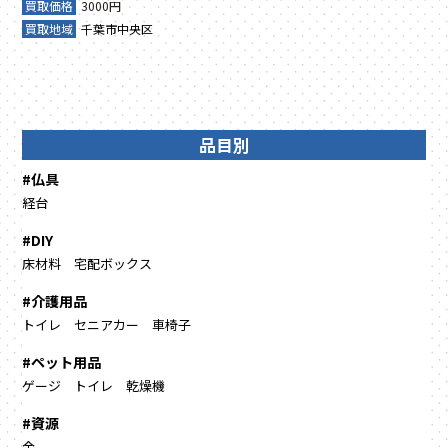
買取価格
3000円
買取地域
千葉市中央区
品目別
#仏具
経台
#DIY
床材料
宅配ボックス
#介護用品
トイレ
セニアカー
車椅子
#ペット用品
ゲージ
トイレ
乾燥機
#資源
金