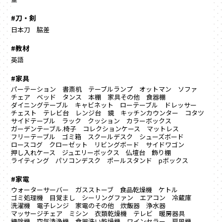
#刀・剣
日本刀
脇差
#教材
英語
#家具
パーテーション
書斎机
テーブルランプ
オットマン
ソファ
チェア
ベッド
タンス
本棚
家具その他
食器棚
ダイニングテーブル
キャビネット
ローテーブル
ドレッサー
チェスト
テレビ台
レンジ台
鏡
キッチンカウンター
コタツ
サイドテーブル
ラック
クッション
カラーボックス
ガーデンテーブル.椅子
コレクションケース
マットレス
フリーテーブル
ゴミ箱
スクールデスク
シューズボード
ロースコグ
クローゼット
リビングボード
サイドワゴン
押し入れケース
ジュエリーボックス
仏壇台
飾り棚
ライティング
パソコンデスク
ポールスタンド
pボックス
#家電
ウォーターサーバー
ガスストーブ
食品乾燥機
ケトル
ゴミ処理機
目覚まし
シーリングファン
エアコン
冷蔵庫
洗濯機
電子レンジ
家電のその他
炊飯器
浄水器
マッサージチェア
ミシン
衣類乾燥機
テレビ
暖房器具
掃除機
空気清浄機
食器洗い乾燥機
ワインセラー
扇風機