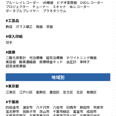
ブルーレイレコーダー
VR機器
ビデオ変換器
DVDレコーダー
プロジェクター
チューナー
スキャナ
4kレコーダー
ポータブルプレイヤー
プラネタリウム
#工芸品
飾皿
ガラス細工
陶器
茶器
#収入印紙
切手
#医療
二酸化炭素計
光治療機
磁気治療機
ホワイトニング機器
美容器
酸素濃縮器
医療検査キッド
血圧計
車椅子
超音波医療器
地域別
#東京都
江東区
江戸川区
葛飾区
墨田区
足立区
北区
板橋区
#千葉県
四街道市
浦安市
八千代市
八街市
印西市
野田市
市原市
習志野市
我孫子市
流山市
千葉市緑区
富里市
成田市
千葉市若葉区
千葉市美浜区
千葉市花見川区
千葉市中央区