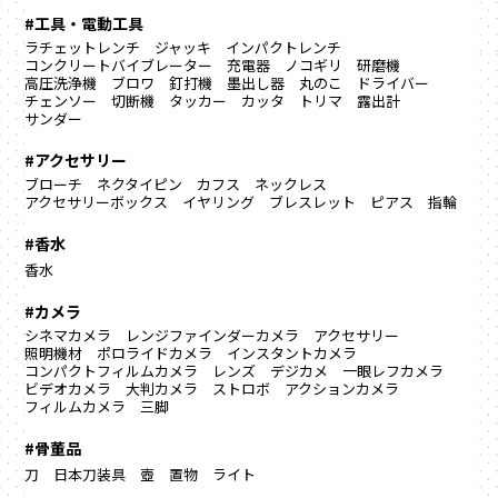
#工具・電動工具
ラチェットレンチ
ジャッキ
インパクトレンチ
コンクリートバイブレーター
充電器
ノコギリ
研磨機
高圧洗浄機
ブロワ
釘打機
墨出し器
丸のこ
ドライバー
チェンソー
切断機
タッカー
カッタ
トリマ
露出計
サンダー
#アクセサリー
ブローチ
ネクタイピン
カフス
ネックレス
アクセサリーボックス
イヤリング
ブレスレット
ピアス
指輪
#香水
香水
#カメラ
シネマカメラ
レンジファインダーカメラ
アクセサリー
照明機材
ポロライドカメラ
インスタントカメラ
コンパクトフィルムカメラ
レンズ
デジカメ
一眼レフカメラ
ビデオカメラ
大判カメラ
ストロボ
アクションカメラ
フィルムカメラ
三脚
#骨董品
刀
日本刀装具
壺
置物
ライト