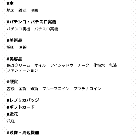
#本
地図
雑誌
漫画
#パチンコ・パチスロ実機
パチンコ実機
パチスロ実機
#美術品
絵画
油絵
#美容品
保湿クリーム
オイル
アイシャドウ
チーク
化粧水
乳液
ファンデーション
#硬貨
古銭
金貨
銀貨
プルーフコイン
プラチナコイン
#レプリカバッジ
#ギフトカード
#造花
花瓶
#映像・周辺機器