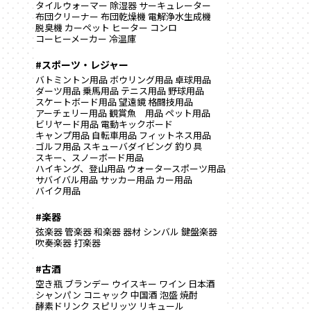
タイルウォーマー
除湿器
サーキュレーター
布団クリーナー
布団乾燥機
電解浄水生成機
脱臭機
カーペット
ヒーター
コンロ
コーヒーメーカー
冷温庫
#スポーツ・レジャー
バトミントン用品
ボウリング用品
卓球用品
ダーツ用品
乗馬用品
テニス用品
野球用品
スケートボード用品
望遠鏡
格闘技用品
アーチェリー用品
観賞魚 用品
ペット用品
ビリヤード用品
電動キックボード
キャンプ用品
自転車用品
フィットネス用品
ゴルフ用品
スキューバダイビング
釣り具
スキー、スノーボード用品
ハイキング、登山用品
ウォータースポーツ用品
サバイバル用品
サッカー用品
カー用品
バイク用品
#楽器
弦楽器
管楽器
和楽器
器材
シンバル
鍵盤楽器
吹奏楽器
打楽器
#古酒
空き瓶
ブランデー
ウイスキー
ワイン
日本酒
シャンパン
コニャック
中国酒
泡盛
焼酎
酵素ドリンク
スピリッツ
リキュール