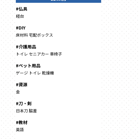
#仏具
経台
#DIY
床材料
宅配ボックス
#介護用品
トイレ
セニアカー
車椅子
#ペット用品
ゲージ
トイレ
乾燥機
#資源
金
#刀・剣
日本刀
脇差
#教材
英語