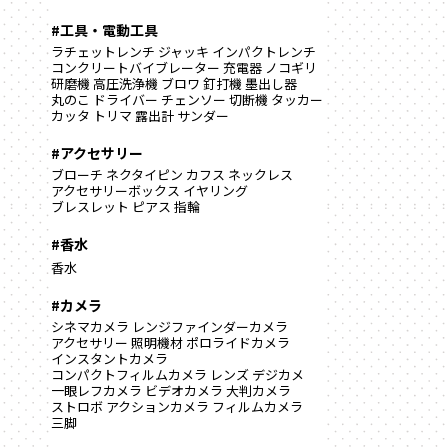
#工具・電動工具
ラチェットレンチ
ジャッキ
インパクトレンチ
コンクリートバイブレーター
充電器
ノコギリ
研磨機
高圧洗浄機
ブロワ
釘打機
墨出し器
丸のこ
ドライバー
チェンソー
切断機
タッカー
カッタ
トリマ
露出計
サンダー
#アクセサリー
ブローチ
ネクタイピン
カフス
ネックレス
アクセサリーボックス
イヤリング
ブレスレット
ピアス
指輪
#香水
香水
#カメラ
シネマカメラ
レンジファインダーカメラ
アクセサリー
照明機材
ポロライドカメラ
インスタントカメラ
コンパクトフィルムカメラ
レンズ
デジカメ
一眼レフカメラ
ビデオカメラ
大判カメラ
ストロボ
アクションカメラ
フィルムカメラ
三脚