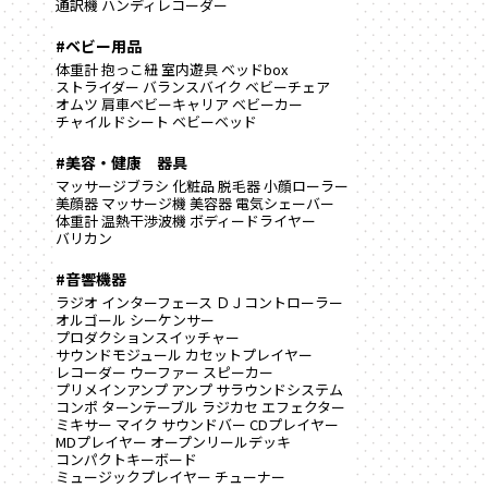
通訳機
ハンディレコーダー
#ベビー用品
体重計
抱っこ紐
室内遊具
ベッドbox
ストライダー
バランスバイク
ベビーチェア
オムツ
肩車ベビーキャリア
ベビーカー
チャイルドシート
ベビーベッド
#美容・健康 器具
マッサージブラシ
化粧品
脱毛器
小顔ローラー
美顔器
マッサージ機
美容器
電気シェーバー
体重計
温熱干渉波機
ボディードライヤー
バリカン
#音響機器
ラジオ
インターフェース
ＤＪコントローラー
オルゴール
シーケンサー
プロダクションスイッチャー
サウンドモジュール
カセットプレイヤー
レコーダー
ウーファー
スピーカー
プリメインアンプ
アンプ
サラウンドシステム
コンポ
ターンテーブル
ラジカセ
エフェクター
ミキサー
マイク
サウンドバー
CDプレイヤー
MDプレイヤー
オープンリールデッキ
コンパクトキーボード
ミュージックプレイヤー
チューナー