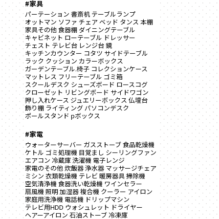
#家具
パーテーション
書斎机
テーブルランプ
オットマン
ソファ
チェア
ベッド
タンス
本棚
家具その他
食器棚
ダイニングテーブル
キャビネット
ローテーブル
ドレッサー
チェスト
テレビ台
レンジ台
鏡
キッチンカウンター
コタツ
サイドテーブル
ラック
クッション
カラーボックス
ガーデンテーブル.椅子
コレクションケース
マットレス
フリーテーブル
ゴミ箱
スクールデスク
シューズボード
ロースコグ
クローゼット
リビングボード
サイドワゴン
押し入れケース
ジュエリーボックス
仏壇台
飾り棚
ライティング
パソコンデスク
ポールスタンド
pボックス
#家電
ウォーターサーバー
ガスストーブ
食品乾燥機
ケトル
ゴミ処理機
目覚まし
シーリングファン
エアコン
冷蔵庫
洗濯機
電子レンジ
家電のその他
炊飯器
浄水器
マッサージチェア
ミシン
衣類乾燥機
テレビ
暖房器具
掃除機
空気清浄機
食器洗い乾燥機
ワインセラー
扇風機
照明
加湿器
複合機
クーラー
アイロン
家庭用洗浄機
電話機
ドリップマシン
テレビ用HDD
ウォシュレット
ドライヤー
ヘアーアイロン
石油ストーブ
冷凍庫