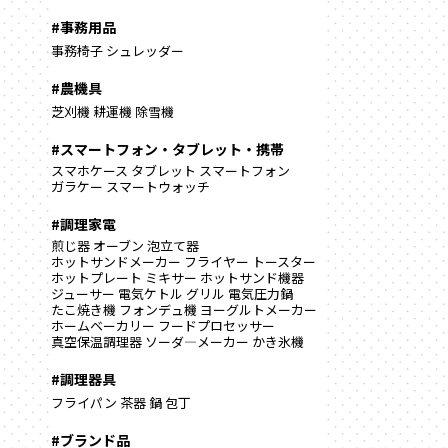
#事務用品
事務椅子
シュレッダー
#農機具
芝刈機
耕運機
除雪機
#スマートフォン・タブレット・携帯
スマホケース
タブレット
スマートフォン
ガラケー
スマートウォッチ
#調理家電
煎じ器
オーブン
泡立て器
ホットサンドメーカー
フライヤー
トースター
ホットプレート
ミキサー
ホットサンド機器
ジューサー
電気ケトル
グリル
電気圧力鍋
たこ焼き機
フォンデュ機
ヨーグルトメーカー
ホームベーカリー
フードプロセッサー
真空保温調理器
ソーダ―メーカー
かき氷機
#調理器具
フライパン
茶器
鍋
包丁
#ブランド品