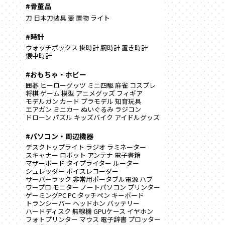
#骨董品
刀
日本刀装具
壺
置物
ライト
#時計
ウォッチボックス
掛時計
腕時計
置き時計
懐中時計
#おもちゃ・ホビー
囲碁
ヒーローグッツ
ミニ四駆
麻雀
コスプレ
将棋
ゲーム
模型
アニメグッズ
フィギア
モデルガン
カード
プラモデル
知育玩具
エアガン
ミニカー
ぬいぐるみ
ラジコン
ドローン
パズル
キッズバイク
アイドルグッズ
#パソコン・周辺機器
デスクトップライト
ラジオ
ラミネーター
スキャナー
ロボット
アンテナ
電子書籍
マザーボード
タイプライター
ルーター
シュレッダー
ボイスレコーダー
サーバーラック
非常用ポータブル電源
ハブ
ワープロ
モニター
ノートパソコン
プリンター
ゲーミングPC
PC
タッチペン
キーボード
トランシーバー
ヘッドホン
バッテリー
ハードディスク
無線機
GPUケース
イヤホン
フォトプリンター
マウス
電子辞書
プロッター