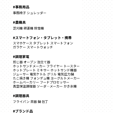
#事務用品
事務椅子
シュレッダー
#農機具
芝刈機
耕運機
除雪機
#スマートフォン・タブレット・携帯
スマホケース
タブレット
スマートフォン
ガラケー
スマートウォッチ
#調理家電
煎じ器
オーブン
泡立て器
ホットサンドメーカー
フライヤー
トースター
ホットプレート
ミキサー
ホットサンド機器
ジューサー
電気ケトル
グリル
電気圧力鍋
たこ焼き機
フォンデュ機
ヨーグルトメーカー
ホームベーカリー
フードプロセッサー
真空保温調理器
ソーダ―メーカー
かき氷機
#調理器具
フライパン
茶器
鍋
包丁
#ブランド品