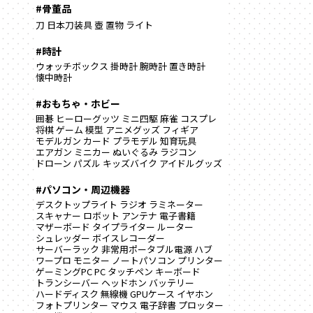
#骨董品
刀
日本刀装具
壺
置物
ライト
#時計
ウォッチボックス
掛時計
腕時計
置き時計
懐中時計
#おもちゃ・ホビー
囲碁
ヒーローグッツ
ミニ四駆
麻雀
コスプレ
将棋
ゲーム
模型
アニメグッズ
フィギア
モデルガン
カード
プラモデル
知育玩具
エアガン
ミニカー
ぬいぐるみ
ラジコン
ドローン
パズル
キッズバイク
アイドルグッズ
#パソコン・周辺機器
デスクトップライト
ラジオ
ラミネーター
スキャナー
ロボット
アンテナ
電子書籍
マザーボード
タイプライター
ルーター
シュレッダー
ボイスレコーダー
サーバーラック
非常用ポータブル電源
ハブ
ワープロ
モニター
ノートパソコン
プリンター
ゲーミングPC
PC
タッチペン
キーボード
トランシーバー
ヘッドホン
バッテリー
ハードディスク
無線機
GPUケース
イヤホン
フォトプリンター
マウス
電子辞書
プロッター