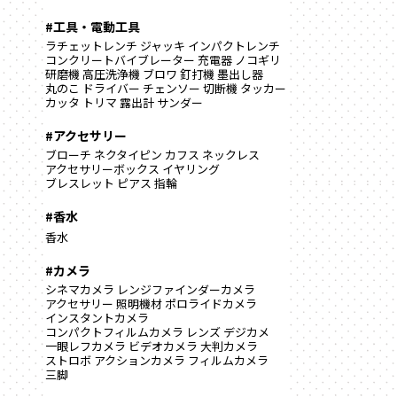
#工具・電動工具
ラチェットレンチ
ジャッキ
インパクトレンチ
コンクリートバイブレーター
充電器
ノコギリ
研磨機
高圧洗浄機
ブロワ
釘打機
墨出し器
丸のこ
ドライバー
チェンソー
切断機
タッカー
カッタ
トリマ
露出計
サンダー
#アクセサリー
ブローチ
ネクタイピン
カフス
ネックレス
アクセサリーボックス
イヤリング
ブレスレット
ピアス
指輪
#香水
香水
#カメラ
シネマカメラ
レンジファインダーカメラ
アクセサリー
照明機材
ポロライドカメラ
インスタントカメラ
コンパクトフィルムカメラ
レンズ
デジカメ
一眼レフカメラ
ビデオカメラ
大判カメラ
ストロボ
アクションカメラ
フィルムカメラ
三脚