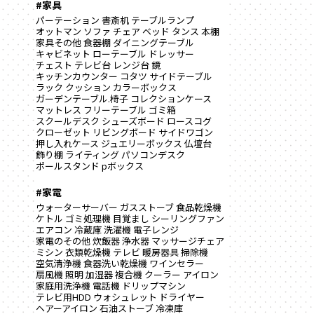
#家具
パーテーション
書斎机
テーブルランプ
オットマン
ソファ
チェア
ベッド
タンス
本棚
家具その他
食器棚
ダイニングテーブル
キャビネット
ローテーブル
ドレッサー
チェスト
テレビ台
レンジ台
鏡
キッチンカウンター
コタツ
サイドテーブル
ラック
クッション
カラーボックス
ガーデンテーブル.椅子
コレクションケース
マットレス
フリーテーブル
ゴミ箱
スクールデスク
シューズボード
ロースコグ
クローゼット
リビングボード
サイドワゴン
押し入れケース
ジュエリーボックス
仏壇台
飾り棚
ライティング
パソコンデスク
ポールスタンド
pボックス
#家電
ウォーターサーバー
ガスストーブ
食品乾燥機
ケトル
ゴミ処理機
目覚まし
シーリングファン
エアコン
冷蔵庫
洗濯機
電子レンジ
家電のその他
炊飯器
浄水器
マッサージチェア
ミシン
衣類乾燥機
テレビ
暖房器具
掃除機
空気清浄機
食器洗い乾燥機
ワインセラー
扇風機
照明
加湿器
複合機
クーラー
アイロン
家庭用洗浄機
電話機
ドリップマシン
テレビ用HDD
ウォシュレット
ドライヤー
ヘアーアイロン
石油ストーブ
冷凍庫