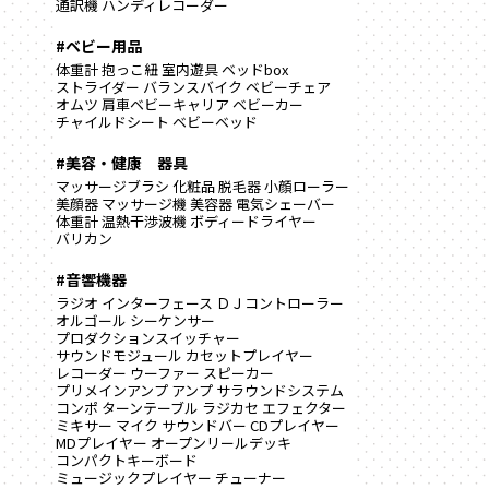
通訳機
ハンディレコーダー
#ベビー用品
体重計
抱っこ紐
室内遊具
ベッドbox
ストライダー
バランスバイク
ベビーチェア
オムツ
肩車ベビーキャリア
ベビーカー
チャイルドシート
ベビーベッド
#美容・健康 器具
マッサージブラシ
化粧品
脱毛器
小顔ローラー
美顔器
マッサージ機
美容器
電気シェーバー
体重計
温熱干渉波機
ボディードライヤー
バリカン
#音響機器
ラジオ
インターフェース
ＤＪコントローラー
オルゴール
シーケンサー
プロダクションスイッチャー
サウンドモジュール
カセットプレイヤー
レコーダー
ウーファー
スピーカー
プリメインアンプ
アンプ
サラウンドシステム
コンポ
ターンテーブル
ラジカセ
エフェクター
ミキサー
マイク
サウンドバー
CDプレイヤー
MDプレイヤー
オープンリールデッキ
コンパクトキーボード
ミュージックプレイヤー
チューナー