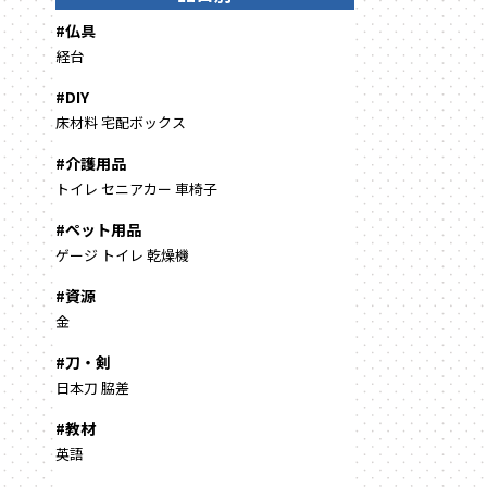
#仏具
経台
#DIY
床材料
宅配ボックス
#介護用品
トイレ
セニアカー
車椅子
#ペット用品
ゲージ
トイレ
乾燥機
#資源
金
#刀・剣
日本刀
脇差
#教材
英語