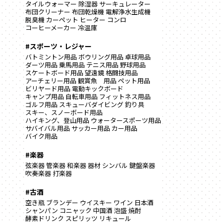
タイルウォーマー
除湿器
サーキュレーター
布団クリーナー
布団乾燥機
電解浄水生成機
脱臭機
カーペット
ヒーター
コンロ
コーヒーメーカー
冷温庫
#スポーツ・レジャー
バトミントン用品
ボウリング用品
卓球用品
ダーツ用品
乗馬用品
テニス用品
野球用品
スケートボード用品
望遠鏡
格闘技用品
アーチェリー用品
観賞魚 用品
ペット用品
ビリヤード用品
電動キックボード
キャンプ用品
自転車用品
フィットネス用品
ゴルフ用品
スキューバダイビング
釣り具
スキー、スノーボード用品
ハイキング、登山用品
ウォータースポーツ用品
サバイバル用品
サッカー用品
カー用品
バイク用品
#楽器
弦楽器
管楽器
和楽器
器材
シンバル
鍵盤楽器
吹奏楽器
打楽器
#古酒
空き瓶
ブランデー
ウイスキー
ワイン
日本酒
シャンパン
コニャック
中国酒
泡盛
焼酎
酵素ドリンク
スピリッツ
リキュール