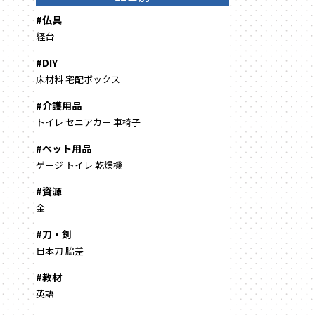
#仏具
経台
#DIY
床材料
宅配ボックス
#介護用品
トイレ
セニアカー
車椅子
#ペット用品
ゲージ
トイレ
乾燥機
#資源
金
#刀・剣
日本刀
脇差
#教材
英語