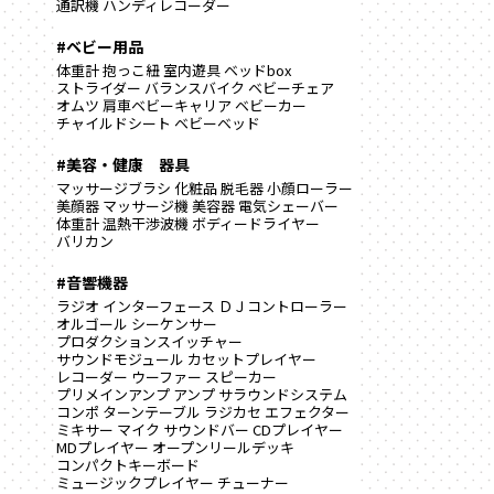
通訳機
ハンディレコーダー
#ベビー用品
体重計
抱っこ紐
室内遊具
ベッドbox
ストライダー
バランスバイク
ベビーチェア
オムツ
肩車ベビーキャリア
ベビーカー
チャイルドシート
ベビーベッド
#美容・健康 器具
マッサージブラシ
化粧品
脱毛器
小顔ローラー
美顔器
マッサージ機
美容器
電気シェーバー
体重計
温熱干渉波機
ボディードライヤー
バリカン
#音響機器
ラジオ
インターフェース
ＤＪコントローラー
オルゴール
シーケンサー
プロダクションスイッチャー
サウンドモジュール
カセットプレイヤー
レコーダー
ウーファー
スピーカー
プリメインアンプ
アンプ
サラウンドシステム
コンポ
ターンテーブル
ラジカセ
エフェクター
ミキサー
マイク
サウンドバー
CDプレイヤー
MDプレイヤー
オープンリールデッキ
コンパクトキーボード
ミュージックプレイヤー
チューナー