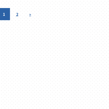
1
2
»