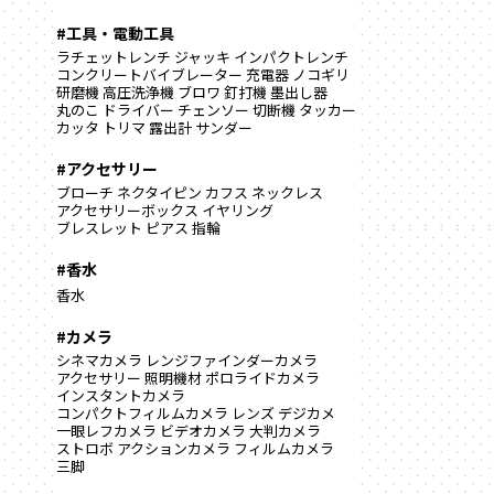
#工具・電動工具
ラチェットレンチ
ジャッキ
インパクトレンチ
コンクリートバイブレーター
充電器
ノコギリ
研磨機
高圧洗浄機
ブロワ
釘打機
墨出し器
丸のこ
ドライバー
チェンソー
切断機
タッカー
カッタ
トリマ
露出計
サンダー
#アクセサリー
ブローチ
ネクタイピン
カフス
ネックレス
アクセサリーボックス
イヤリング
ブレスレット
ピアス
指輪
#香水
香水
#カメラ
シネマカメラ
レンジファインダーカメラ
アクセサリー
照明機材
ポロライドカメラ
インスタントカメラ
コンパクトフィルムカメラ
レンズ
デジカメ
一眼レフカメラ
ビデオカメラ
大判カメラ
ストロボ
アクションカメラ
フィルムカメラ
三脚