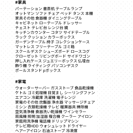
#家具
パーテーション
書斎机
テーブルランプ
オットマン
ソファ
チェア
ベッド
タンス
本棚
家具その他
食器棚
ダイニングテーブル
キャビネット
ローテーブル
ドレッサー
チェスト
テレビ台
レンジ台
鏡
キッチンカウンター
コタツ
サイドテーブル
ラック
クッション
カラーボックス
ガーデンテーブル.椅子
コレクションケース
マットレス
フリーテーブル
ゴミ箱
スクールデスク
シューズボード
ロースコグ
クローゼット
リビングボード
サイドワゴン
押し入れケース
ジュエリーボックス
仏壇台
飾り棚
ライティング
パソコンデスク
ポールスタンド
pボックス
#家電
ウォーターサーバー
ガスストーブ
食品乾燥機
ケトル
ゴミ処理機
目覚まし
シーリングファン
エアコン
冷蔵庫
洗濯機
電子レンジ
家電のその他
炊飯器
浄水器
マッサージチェア
ミシン
衣類乾燥機
テレビ
暖房器具
掃除機
空気清浄機
食器洗い乾燥機
ワインセラー
扇風機
照明
加湿器
複合機
クーラー
アイロン
家庭用洗浄機
電話機
ドリップマシン
テレビ用HDD
ウォシュレット
ドライヤー
ヘアーアイロン
石油ストーブ
冷凍庫