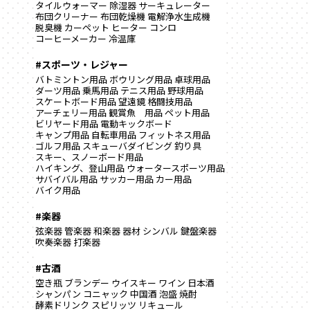
タイルウォーマー
除湿器
サーキュレーター
布団クリーナー
布団乾燥機
電解浄水生成機
脱臭機
カーペット
ヒーター
コンロ
コーヒーメーカー
冷温庫
#スポーツ・レジャー
バトミントン用品
ボウリング用品
卓球用品
ダーツ用品
乗馬用品
テニス用品
野球用品
スケートボード用品
望遠鏡
格闘技用品
アーチェリー用品
観賞魚 用品
ペット用品
ビリヤード用品
電動キックボード
キャンプ用品
自転車用品
フィットネス用品
ゴルフ用品
スキューバダイビング
釣り具
スキー、スノーボード用品
ハイキング、登山用品
ウォータースポーツ用品
サバイバル用品
サッカー用品
カー用品
バイク用品
#楽器
弦楽器
管楽器
和楽器
器材
シンバル
鍵盤楽器
吹奏楽器
打楽器
#古酒
空き瓶
ブランデー
ウイスキー
ワイン
日本酒
シャンパン
コニャック
中国酒
泡盛
焼酎
酵素ドリンク
スピリッツ
リキュール