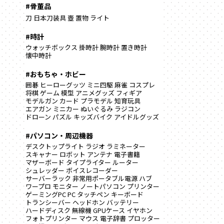
#骨董品
刀
日本刀装具
壺
置物
ライト
#時計
ウォッチボックス
掛時計
腕時計
置き時計
懐中時計
#おもちゃ・ホビー
囲碁
ヒーローグッツ
ミニ四駆
麻雀
コスプレ
将棋
ゲーム
模型
アニメグッズ
フィギア
モデルガン
カード
プラモデル
知育玩具
エアガン
ミニカー
ぬいぐるみ
ラジコン
ドローン
パズル
キッズバイク
アイドルグッズ
#パソコン・周辺機器
デスクトップライト
ラジオ
ラミネーター
スキャナー
ロボット
アンテナ
電子書籍
マザーボード
タイプライター
ルーター
シュレッダー
ボイスレコーダー
サーバーラック
非常用ポータブル電源
ハブ
ワープロ
モニター
ノートパソコン
プリンター
ゲーミングPC
PC
タッチペン
キーボード
トランシーバー
ヘッドホン
バッテリー
ハードディスク
無線機
GPUケース
イヤホン
フォトプリンター
マウス
電子辞書
プロッター