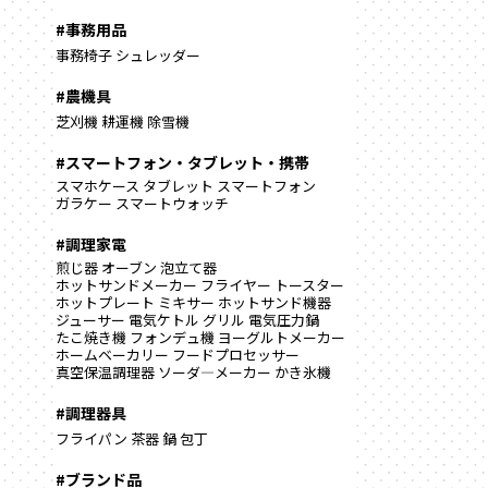
#事務用品
事務椅子
シュレッダー
#農機具
芝刈機
耕運機
除雪機
#スマートフォン・タブレット・携帯
スマホケース
タブレット
スマートフォン
ガラケー
スマートウォッチ
#調理家電
煎じ器
オーブン
泡立て器
ホットサンドメーカー
フライヤー
トースター
ホットプレート
ミキサー
ホットサンド機器
ジューサー
電気ケトル
グリル
電気圧力鍋
たこ焼き機
フォンデュ機
ヨーグルトメーカー
ホームベーカリー
フードプロセッサー
真空保温調理器
ソーダ―メーカー
かき氷機
#調理器具
フライパン
茶器
鍋
包丁
#ブランド品