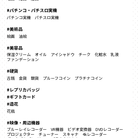
#パチンコ・パチスロ実機
パチンコ実機
パチスロ実機
#美術品
絵画
油絵
#美容品
保湿クリーム
オイル
アイシャドウ
チーク
化粧水
乳液
ファンデーション
#硬貨
古銭
金貨
銀貨
プルーフコイン
プラチナコイン
#レプリカバッジ
#ギフトカード
#造花
花瓶
#映像・周辺機器
ブルーレイレコーダー
VR機器
ビデオ変換器
DVDレコーダー
プロジェクター
チューナー
スキャナ
4kレコーダー