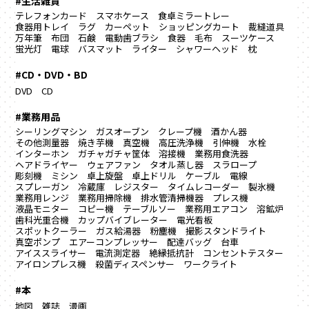
#生活雑貨
テレフォンカード
スマホケース
食卓ミラートレー
食器用トレイ
ラグ カーペット
ショッピングカート
裁縫道具
万年筆
布団
石鹸
電動歯ブラシ
食器
毛布
スーツケース
蛍光灯
電球
バスマット
ライター
シャワーヘッド
枕
#CD・DVD・BD
DVD
CD
#業務用品
シーリングマシン
ガスオーブン
クレープ機
酒かん器
その他測量器
焼き芋機
真空機
高圧洗浄機
引伸機
水栓
インターホン
ガチャガチャ筐体
溶接機
業務用食洗器
ヘアドライヤー
ウェアファン
タオル蒸し器
スラロープ
彫刻機
ミシン
卓上旋盤
卓上ドリル
ケーブル
電線
スプレーガン
冷蔵庫
レジスター
タイムレコーダー
製氷機
業務用レンジ
業務用掃除機
排水管清掃機器
プレス機
液晶モニター
コピー機
テーブルソー
業務用エアコン
溶鉱炉
歯科光重合機
カップバイブレーター
電光看板
スポットクーラー
ガス給湯器
粉塵機
撮影スタンドライト
真空ポンプ
エアーコンプレッサー
配達バッグ
台車
アイススライサー
電流測定器
絶縁抵抗計
コンセントテスター
アイロンプレス機
殺菌ディスペンサー
ワークライト
#本
地図
雑誌
漫画