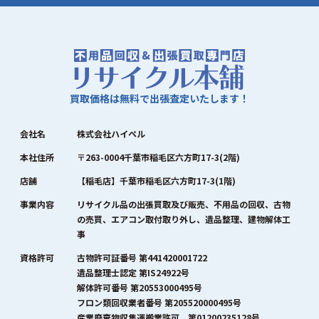
買取価格は無料で出張査定いたします！
会社名
株式会社ハイペル
本社住所
〒263-0004千葉市稲毛区六方町17-3(2階)
店舗
【稲毛店】千葉市稲毛区六方町17-3(1階)
事業内容
リサイクル品の出張買取及び販売、不用品の回収、古物
の売買、エアコン取付取り外し、遺品整理、建物解体工
事
資格許可
古物許可証番号 第441420001722
遺品整理士認定 第IS24922号
解体許可番号 第20553000495号
フロン類回収業者番号 第205520000495号
産業廃棄物収集運搬業許可 第01200235128号