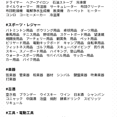
ドライヤー
ヘアーアイロン
石油ストーブ
冷凍庫
タイルウォーマー
除湿器
サーキュレーター
布団クリーナー
布団乾燥機
電解浄水生成機
脱臭機
カーペット
ヒーター
コンロ
コーヒーメーカー
冷温庫
#スポーツ・レジャー
バトミントン用品
ボウリング用品
卓球用品
ダーツ用品
乗馬用品
テニス用品
野球用品
スケートボード用品
望遠鏡
格闘技用品
アーチェリー用品
観賞魚 用品
ペット用品
ビリヤード用品
電動キックボード
キャンプ用品
自転車用品
フィットネス用品
ゴルフ用品
スキューバダイビング
釣り具
スキー、スノーボード用品
ハイキング、登山用品
ウォータースポーツ用品
サバイバル用品
サッカー用品
カー用品
バイク用品
#楽器
弦楽器
管楽器
和楽器
器材
シンバル
鍵盤楽器
吹奏楽器
打楽器
#古酒
空き瓶
ブランデー
ウイスキー
ワイン
日本酒
シャンパン
コニャック
中国酒
泡盛
焼酎
酵素ドリンク
スピリッツ
リキュール
#工具・電動工具