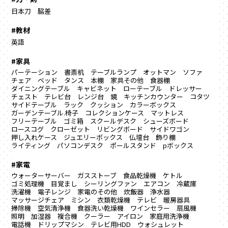
日本刀
脇差
#教材
英語
#家具
パーテーション
書斎机
テーブルランプ
オットマン
ソファ
チェア
ベッド
タンス
本棚
家具その他
食器棚
ダイニングテーブル
キャビネット
ローテーブル
ドレッサー
チェスト
テレビ台
レンジ台
鏡
キッチンカウンター
コタツ
サイドテーブル
ラック
クッション
カラーボックス
ガーデンテーブル.椅子
コレクションケース
マットレス
フリーテーブル
ゴミ箱
スクールデスク
シューズボード
ロースコグ
クローゼット
リビングボード
サイドワゴン
押し入れケース
ジュエリーボックス
仏壇台
飾り棚
ライティング
パソコンデスク
ポールスタンド
pボックス
#家電
ウォーターサーバー
ガスストーブ
食品乾燥機
ケトル
ゴミ処理機
目覚まし
シーリングファン
エアコン
冷蔵庫
洗濯機
電子レンジ
家電のその他
炊飯器
浄水器
マッサージチェア
ミシン
衣類乾燥機
テレビ
暖房器具
掃除機
空気清浄機
食器洗い乾燥機
ワインセラー
扇風機
照明
加湿器
複合機
クーラー
アイロン
家庭用洗浄機
電話機
ドリップマシン
テレビ用HDD
ウォシュレット