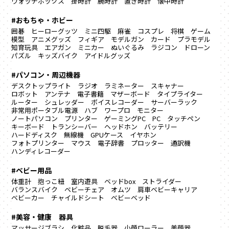
ウォッチボックス
掛時計
腕時計
置き時計
懐中時計
#おもちゃ・ホビー
囲碁
ヒーローグッツ
ミニ四駆
麻雀
コスプレ
将棋
ゲーム
模型
アニメグッズ
フィギア
モデルガン
カード
プラモデル
知育玩具
エアガン
ミニカー
ぬいぐるみ
ラジコン
ドローン
パズル
キッズバイク
アイドルグッズ
#パソコン・周辺機器
デスクトップライト
ラジオ
ラミネーター
スキャナー
ロボット
アンテナ
電子書籍
マザーボード
タイプライター
ルーター
シュレッダー
ボイスレコーダー
サーバーラック
非常用ポータブル電源
ハブ
ワープロ
モニター
ノートパソコン
プリンター
ゲーミングPC
PC
タッチペン
キーボード
トランシーバー
ヘッドホン
バッテリー
ハードディスク
無線機
GPUケース
イヤホン
フォトプリンター
マウス
電子辞書
プロッター
通訳機
ハンディレコーダー
#ベビー用品
体重計
抱っこ紐
室内遊具
ベッドbox
ストライダー
バランスバイク
ベビーチェア
オムツ
肩車ベビーキャリア
ベビーカー
チャイルドシート
ベビーベッド
#美容・健康 器具
マッサージブラシ
化粧品
脱毛器
小顔ローラー
美顔器