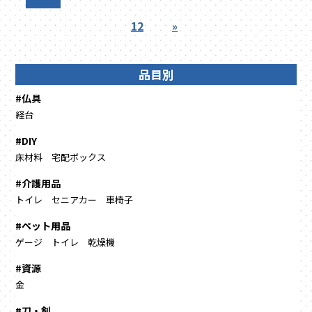
12
»
品目別
#仏具
経台
#DIY
床材料
宅配ボックス
#介護用品
トイレ
セニアカー
車椅子
#ペット用品
ゲージ
トイレ
乾燥機
#資源
金
#刀・剣