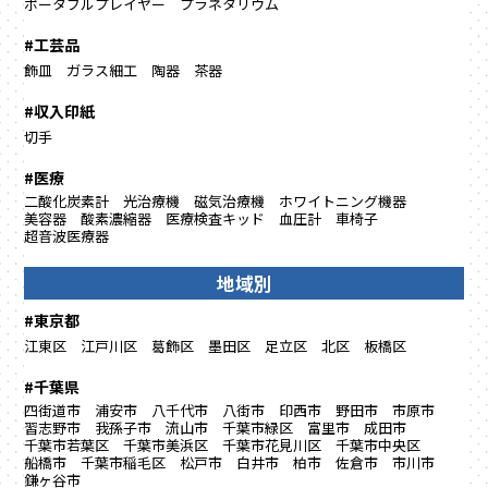
ポータブルプレイヤー
プラネタリウム
#工芸品
飾皿
ガラス細工
陶器
茶器
#収入印紙
切手
#医療
二酸化炭素計
光治療機
磁気治療機
ホワイトニング機器
美容器
酸素濃縮器
医療検査キッド
血圧計
車椅子
超音波医療器
地域別
#東京都
江東区
江戸川区
葛飾区
墨田区
足立区
北区
板橋区
#千葉県
四街道市
浦安市
八千代市
八街市
印西市
野田市
市原市
習志野市
我孫子市
流山市
千葉市緑区
富里市
成田市
千葉市若葉区
千葉市美浜区
千葉市花見川区
千葉市中央区
船橋市
千葉市稲毛区
松戸市
白井市
柏市
佐倉市
市川市
鎌ヶ谷市