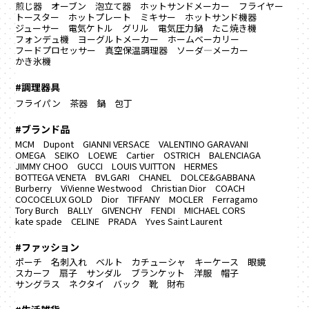
煎じ器
オーブン
泡立て器
ホットサンドメーカー
フライヤー
トースター
ホットプレート
ミキサー
ホットサンド機器
ジューサー
電気ケトル
グリル
電気圧力鍋
たこ焼き機
フォンデュ機
ヨーグルトメーカー
ホームベーカリー
フードプロセッサー
真空保温調理器
ソーダ―メーカー
かき氷機
#調理器具
フライパン
茶器
鍋
包丁
#ブランド品
MCM
Dupont
GIANNI VERSACE
VALENTINO GARAVANI
OMEGA
SEIKO
LOEWE
Cartier
OSTRICH
BALENCIAGA
JIMMY CHOO
GUCCI
LOUIS VUITTON
HERMES
BOTTEGA VENETA
BVLGARI
CHANEL
DOLCE&GABBANA
Burberry
ViVienne Westwood
Christian Dior
COACH
COCOCELUX GOLD
Dior
TIFFANY
MOCLER
Ferragamo
Tory Burch
BALLY
GIVENCHY
FENDI
MICHAEL CORS
kate spade
CELINE
PRADA
Yves Saint Laurent
#ファッション
ポーチ
名刺入れ
ベルト
カチューシャ
キーケース
眼鏡
スカーフ
扇子
サンダル
ブランケット
洋服
帽子
サングラス
ネクタイ
バック
靴
財布