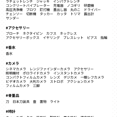
ラチェットレンチ
ジャッキ
インパクトレンチ
コンクリートバイブレーター
充電器
ノコギリ
研磨機
高圧洗浄機
ブロワ
釘打機
墨出し器
丸のこ
ドライバー
チェンソー
切断機
タッカー
カッタ
トリマ
露出計
サンダー
#アクセサリー
ブローチ
ネクタイピン
カフス
ネックレス
アクセサリーボックス
イヤリング
ブレスレット
ピアス
指輪
#香水
香水
#カメラ
シネマカメラ
レンジファインダーカメラ
アクセサリー
照明機材
ポロライドカメラ
インスタントカメラ
コンパクトフィルムカメラ
レンズ
デジカメ
一眼レフカメラ
ビデオカメラ
大判カメラ
ストロボ
アクションカメラ
フィルムカメラ
三脚
#骨董品
刀
日本刀装具
壺
置物
ライト
#時計