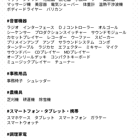
マッサージ機
美容器
電気シェーバー
体重計
温熱干渉波機
ボディードライヤー
バリカン
#音響機器
ラジオ
インターフェース
ＤＪコントローラー
オルゴール
シーケンサー
プロダクションスイッチャー
サウンドモジュール
カセットプレイヤー
レコーダー
ウーファー
スピーカー
プリメインアンプ
アンプ
サラウンドシステム
コンポ
ターンテーブル
ラジカセ
エフェクター
ミキサー
マイク
サウンドバー
CDプレイヤー
MDプレイヤー
オープンリールデッキ
コンパクトキーボード
ミュージックプレイヤー
チューナー
#事務用品
事務椅子
シュレッダー
#農機具
芝刈機
耕運機
除雪機
#スマートフォン・タブレット・携帯
スマホケース
タブレット
スマートフォン
ガラケー
スマートウォッチ
#調理家電