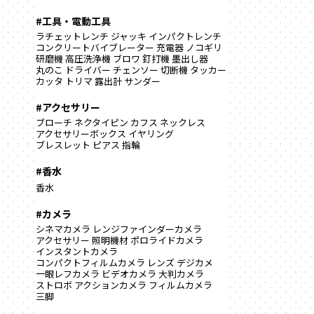
#工具・電動工具
ラチェットレンチ
ジャッキ
インパクトレンチ
コンクリートバイブレーター
充電器
ノコギリ
研磨機
高圧洗浄機
ブロワ
釘打機
墨出し器
丸のこ
ドライバー
チェンソー
切断機
タッカー
カッタ
トリマ
露出計
サンダー
#アクセサリー
ブローチ
ネクタイピン
カフス
ネックレス
アクセサリーボックス
イヤリング
ブレスレット
ピアス
指輪
#香水
香水
#カメラ
シネマカメラ
レンジファインダーカメラ
アクセサリー
照明機材
ポロライドカメラ
インスタントカメラ
コンパクトフィルムカメラ
レンズ
デジカメ
一眼レフカメラ
ビデオカメラ
大判カメラ
ストロボ
アクションカメラ
フィルムカメラ
三脚