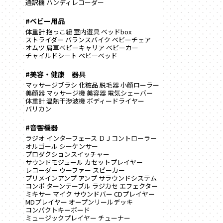
通訳機
ハンディレコーダー
#ベビー用品
体重計
抱っこ紐
室内遊具
ベッドbox
ストライダー
バランスバイク
ベビーチェア
オムツ
肩車ベビーキャリア
ベビーカー
チャイルドシート
ベビーベッド
#美容・健康 器具
マッサージブラシ
化粧品
脱毛器
小顔ローラー
美顔器
マッサージ機
美容器
電気シェーバー
体重計
温熱干渉波機
ボディードライヤー
バリカン
#音響機器
ラジオ
インターフェース
ＤＪコントローラー
オルゴール
シーケンサー
プロダクションスイッチャー
サウンドモジュール
カセットプレイヤー
レコーダー
ウーファー
スピーカー
プリメインアンプ
アンプ
サラウンドシステム
コンポ
ターンテーブル
ラジカセ
エフェクター
ミキサー
マイク
サウンドバー
CDプレイヤー
MDプレイヤー
オープンリールデッキ
コンパクトキーボード
ミュージックプレイヤー
チューナー