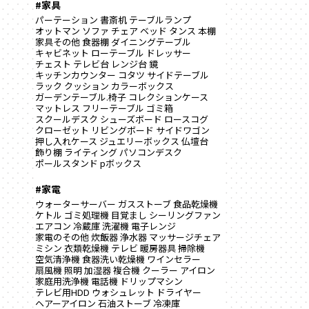
#家具
パーテーション
書斎机
テーブルランプ
オットマン
ソファ
チェア
ベッド
タンス
本棚
家具その他
食器棚
ダイニングテーブル
キャビネット
ローテーブル
ドレッサー
チェスト
テレビ台
レンジ台
鏡
キッチンカウンター
コタツ
サイドテーブル
ラック
クッション
カラーボックス
ガーデンテーブル.椅子
コレクションケース
マットレス
フリーテーブル
ゴミ箱
スクールデスク
シューズボード
ロースコグ
クローゼット
リビングボード
サイドワゴン
押し入れケース
ジュエリーボックス
仏壇台
飾り棚
ライティング
パソコンデスク
ポールスタンド
pボックス
#家電
ウォーターサーバー
ガスストーブ
食品乾燥機
ケトル
ゴミ処理機
目覚まし
シーリングファン
エアコン
冷蔵庫
洗濯機
電子レンジ
家電のその他
炊飯器
浄水器
マッサージチェア
ミシン
衣類乾燥機
テレビ
暖房器具
掃除機
空気清浄機
食器洗い乾燥機
ワインセラー
扇風機
照明
加湿器
複合機
クーラー
アイロン
家庭用洗浄機
電話機
ドリップマシン
テレビ用HDD
ウォシュレット
ドライヤー
ヘアーアイロン
石油ストーブ
冷凍庫