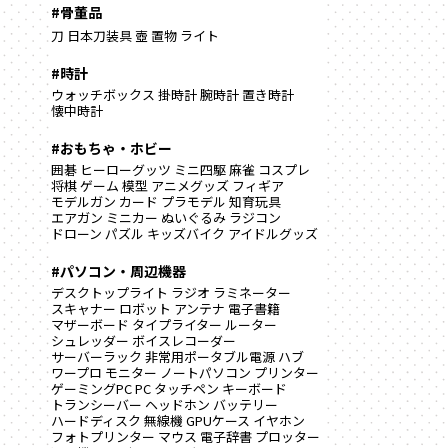
#骨董品
刀
日本刀装具
壺
置物
ライト
#時計
ウォッチボックス
掛時計
腕時計
置き時計
懐中時計
#おもちゃ・ホビー
囲碁
ヒーローグッツ
ミニ四駆
麻雀
コスプレ
将棋
ゲーム
模型
アニメグッズ
フィギア
モデルガン
カード
プラモデル
知育玩具
エアガン
ミニカー
ぬいぐるみ
ラジコン
ドローン
パズル
キッズバイク
アイドルグッズ
#パソコン・周辺機器
デスクトップライト
ラジオ
ラミネーター
スキャナー
ロボット
アンテナ
電子書籍
マザーボード
タイプライター
ルーター
シュレッダー
ボイスレコーダー
サーバーラック
非常用ポータブル電源
ハブ
ワープロ
モニター
ノートパソコン
プリンター
ゲーミングPC
PC
タッチペン
キーボード
トランシーバー
ヘッドホン
バッテリー
ハードディスク
無線機
GPUケース
イヤホン
フォトプリンター
マウス
電子辞書
プロッター