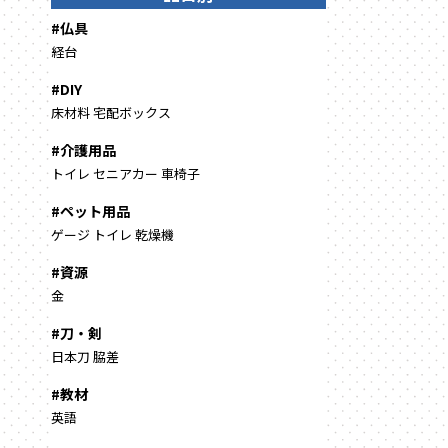
#仏具
経台
#DIY
床材料
宅配ボックス
#介護用品
トイレ
セニアカー
車椅子
#ペット用品
ゲージ
トイレ
乾燥機
#資源
金
#刀・剣
日本刀
脇差
#教材
英語