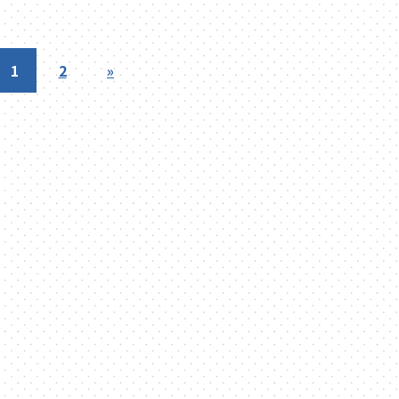
1
2
»