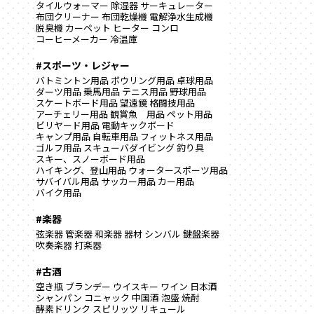
タイルウォーマー
除湿器
サーキュレーター
布団クリーナー
布団乾燥機
電解浄水生成機
脱臭機
カーペット
ヒーター
コンロ
コーヒーメーカー
冷温庫
#スポーツ・レジャー
バトミントン用品
ボウリング用品
卓球用品
ダーツ用品
乗馬用品
テニス用品
野球用品
スケートボード用品
望遠鏡
格闘技用品
アーチェリー用品
観賞魚 用品
ペット用品
ビリヤード用品
電動キックボード
キャンプ用品
自転車用品
フィットネス用品
ゴルフ用品
スキューバダイビング
釣り具
スキー、スノーボード用品
ハイキング、登山用品
ウォータースポーツ用品
サバイバル用品
サッカー用品
カー用品
バイク用品
#楽器
弦楽器
管楽器
和楽器
器材
シンバル
鍵盤楽器
吹奏楽器
打楽器
#古酒
空き瓶
ブランデー
ウイスキー
ワイン
日本酒
シャンパン
コニャック
中国酒
泡盛
焼酎
酵素ドリンク
スピリッツ
リキュール