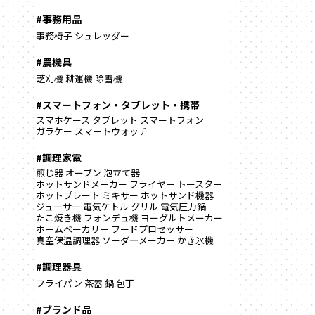
#事務用品
事務椅子
シュレッダー
#農機具
芝刈機
耕運機
除雪機
#スマートフォン・タブレット・携帯
スマホケース
タブレット
スマートフォン
ガラケー
スマートウォッチ
#調理家電
煎じ器
オーブン
泡立て器
ホットサンドメーカー
フライヤー
トースター
ホットプレート
ミキサー
ホットサンド機器
ジューサー
電気ケトル
グリル
電気圧力鍋
たこ焼き機
フォンデュ機
ヨーグルトメーカー
ホームベーカリー
フードプロセッサー
真空保温調理器
ソーダ―メーカー
かき氷機
#調理器具
フライパン
茶器
鍋
包丁
#ブランド品