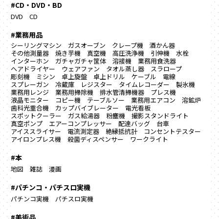
#CD・DVD・BD
DVD
CD
#業務用品
シーリングマシン
ガスオーブン
クレープ機
酒かん器
その他測量器
焼き芋機
真空機
高圧洗浄機
引伸機
水栓
インターホン
ガチャガチャ筐体
溶接機
業務用食洗器
ヘアドライヤー
ウェアファン
タオル蒸し器
スラロープ
彫刻機
ミシン
卓上旋盤
卓上ドリル
ケーブル
電線
スプレーガン
冷蔵庫
レジスター
タイムレコーダー
製氷機
業務用レンジ
業務用掃除機
排水管清掃機器
プレス機
液晶モニター
コピー機
テーブルソー
業務用エアコン
溶鉱炉
歯科光重合機
カップバイブレーター
電光看板
スポットクーラー
ガス給湯器
粉塵機
撮影スタンドライト
真空ポンプ
エアーコンプレッサー
配達バッグ
台車
アイススライサー
電流測定器
絶縁抵抗計
コンセントテスター
アイロンプレス機
殺菌ディスペンサー
ワークライト
#本
地図
雑誌
漫画
#パチンコ・パチスロ実機
パチンコ実機
パチスロ実機
#美術品