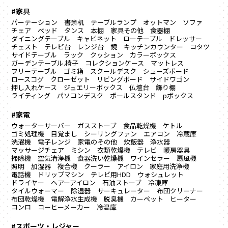
#家具
パーテーション
書斎机
テーブルランプ
オットマン
ソファ
チェア
ベッド
タンス
本棚
家具その他
食器棚
ダイニングテーブル
キャビネット
ローテーブル
ドレッサー
チェスト
テレビ台
レンジ台
鏡
キッチンカウンター
コタツ
サイドテーブル
ラック
クッション
カラーボックス
ガーデンテーブル.椅子
コレクションケース
マットレス
フリーテーブル
ゴミ箱
スクールデスク
シューズボード
ロースコグ
クローゼット
リビングボード
サイドワゴン
押し入れケース
ジュエリーボックス
仏壇台
飾り棚
ライティング
パソコンデスク
ポールスタンド
pボックス
#家電
ウォーターサーバー
ガスストーブ
食品乾燥機
ケトル
ゴミ処理機
目覚まし
シーリングファン
エアコン
冷蔵庫
洗濯機
電子レンジ
家電のその他
炊飯器
浄水器
マッサージチェア
ミシン
衣類乾燥機
テレビ
暖房器具
掃除機
空気清浄機
食器洗い乾燥機
ワインセラー
扇風機
照明
加湿器
複合機
クーラー
アイロン
家庭用洗浄機
電話機
ドリップマシン
テレビ用HDD
ウォシュレット
ドライヤー
ヘアーアイロン
石油ストーブ
冷凍庫
タイルウォーマー
除湿器
サーキュレーター
布団クリーナー
布団乾燥機
電解浄水生成機
脱臭機
カーペット
ヒーター
コンロ
コーヒーメーカー
冷温庫
#スポーツ・レジャー