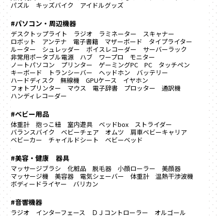
パズル
キッズバイク
アイドルグッズ
#パソコン・周辺機器
デスクトップライト
ラジオ
ラミネーター
スキャナー
ロボット
アンテナ
電子書籍
マザーボード
タイプライター
ルーター
シュレッダー
ボイスレコーダー
サーバーラック
非常用ポータブル電源
ハブ
ワープロ
モニター
ノートパソコン
プリンター
ゲーミングPC
PC
タッチペン
キーボード
トランシーバー
ヘッドホン
バッテリー
ハードディスク
無線機
GPUケース
イヤホン
フォトプリンター
マウス
電子辞書
プロッター
通訳機
ハンディレコーダー
#ベビー用品
体重計
抱っこ紐
室内遊具
ベッドbox
ストライダー
バランスバイク
ベビーチェア
オムツ
肩車ベビーキャリア
ベビーカー
チャイルドシート
ベビーベッド
#美容・健康 器具
マッサージブラシ
化粧品
脱毛器
小顔ローラー
美顔器
マッサージ機
美容器
電気シェーバー
体重計
温熱干渉波機
ボディードライヤー
バリカン
#音響機器
ラジオ
インターフェース
ＤＪコントローラー
オルゴール