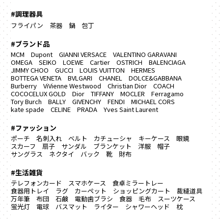
#調理器具
フライパン
茶器
鍋
包丁
#ブランド品
MCM
Dupont
GIANNI VERSACE
VALENTINO GARAVANI
OMEGA
SEIKO
LOEWE
Cartier
OSTRICH
BALENCIAGA
JIMMY CHOO
GUCCI
LOUIS VUITTON
HERMES
BOTTEGA VENETA
BVLGARI
CHANEL
DOLCE&GABBANA
Burberry
ViVienne Westwood
Christian Dior
COACH
COCOCELUX GOLD
Dior
TIFFANY
MOCLER
Ferragamo
Tory Burch
BALLY
GIVENCHY
FENDI
MICHAEL CORS
kate spade
CELINE
PRADA
Yves Saint Laurent
#ファッション
ポーチ
名刺入れ
ベルト
カチューシャ
キーケース
眼鏡
スカーフ
扇子
サンダル
ブランケット
洋服
帽子
サングラス
ネクタイ
バック
靴
財布
#生活雑貨
テレフォンカード
スマホケース
食卓ミラートレー
食器用トレイ
ラグ カーペット
ショッピングカート
裁縫道具
万年筆
布団
石鹸
電動歯ブラシ
食器
毛布
スーツケース
蛍光灯
電球
バスマット
ライター
シャワーヘッド
枕