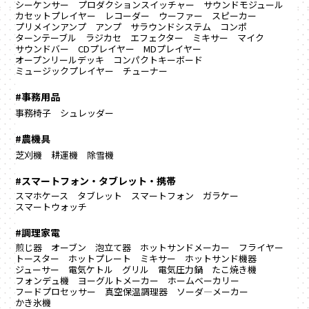
シーケンサー
プロダクションスイッチャー
サウンドモジュール
カセットプレイヤー
レコーダー
ウーファー
スピーカー
プリメインアンプ
アンプ
サラウンドシステム
コンポ
ターンテーブル
ラジカセ
エフェクター
ミキサー
マイク
サウンドバー
CDプレイヤー
MDプレイヤー
オープンリールデッキ
コンパクトキーボード
ミュージックプレイヤー
チューナー
#事務用品
事務椅子
シュレッダー
#農機具
芝刈機
耕運機
除雪機
#スマートフォン・タブレット・携帯
スマホケース
タブレット
スマートフォン
ガラケー
スマートウォッチ
#調理家電
煎じ器
オーブン
泡立て器
ホットサンドメーカー
フライヤー
トースター
ホットプレート
ミキサー
ホットサンド機器
ジューサー
電気ケトル
グリル
電気圧力鍋
たこ焼き機
フォンデュ機
ヨーグルトメーカー
ホームベーカリー
フードプロセッサー
真空保温調理器
ソーダ―メーカー
かき氷機