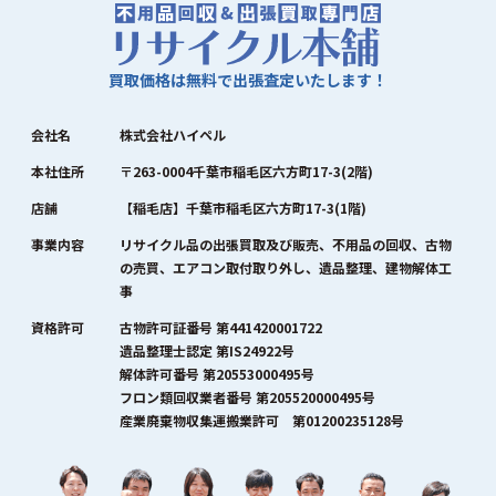
買取価格は無料で出張査定いたします！
会社名
株式会社ハイペル
本社住所
〒263-0004千葉市稲毛区六方町17-3(2階)
店舗
【稲毛店】千葉市稲毛区六方町17-3(1階)
事業内容
リサイクル品の出張買取及び販売、不用品の回収、古物
の売買、エアコン取付取り外し、遺品整理、建物解体工
事
資格許可
古物許可証番号 第441420001722
遺品整理士認定 第IS24922号
解体許可番号 第20553000495号
フロン類回収業者番号 第205520000495号
産業廃棄物収集運搬業許可 第01200235128号