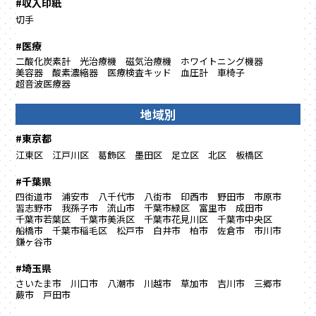
#収入印紙
切手
#医療
二酸化炭素計
光治療機
磁気治療機
ホワイトニング機器
美容器
酸素濃縮器
医療検査キッド
血圧計
車椅子
超音波医療器
地域別
#東京都
江東区
江戸川区
葛飾区
墨田区
足立区
北区
板橋区
#千葉県
四街道市
浦安市
八千代市
八街市
印西市
野田市
市原市
習志野市
我孫子市
流山市
千葉市緑区
富里市
成田市
千葉市若葉区
千葉市美浜区
千葉市花見川区
千葉市中央区
船橋市
千葉市稲毛区
松戸市
白井市
柏市
佐倉市
市川市
鎌ヶ谷市
#埼玉県
さいたま市
川口市
八潮市
川越市
草加市
吉川市
三郷市
蕨市
戸田市