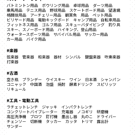
バトミントン用品
ボウリング用品
卓球用品
ダーツ用品
乗馬用品
テニス用品
野球用品
スケートボード用品
望遠鏡
格闘技用品
アーチェリー用品
観賞魚 用品
ペット用品
ビリヤード用品
電動キックボード
キャンプ用品
自転車用品
フィットネス用品
ゴルフ用品
スキューバダイビング
釣り具
スキー、スノーボード用品
ハイキング、登山用品
ウォータースポーツ用品
サバイバル用品
サッカー用品
カー用品
バイク用品
#楽器
弦楽器
管楽器
和楽器
器材
シンバル
鍵盤楽器
吹奏楽器
打楽器
#古酒
空き瓶
ブランデー
ウイスキー
ワイン
日本酒
シャンパン
コニャック
中国酒
泡盛
焼酎
酵素ドリンク
スピリッツ
リキュール
#工具・電動工具
ラチェットレンチ
ジャッキ
インパクトレンチ
コンクリートバイブレーター
充電器
ノコギリ
研磨機
高圧洗浄機
ブロワ
釘打機
墨出し器
丸のこ
ドライバー
チェンソー
切断機
タッカー
カッタ
トリマ
露出計
サンダー