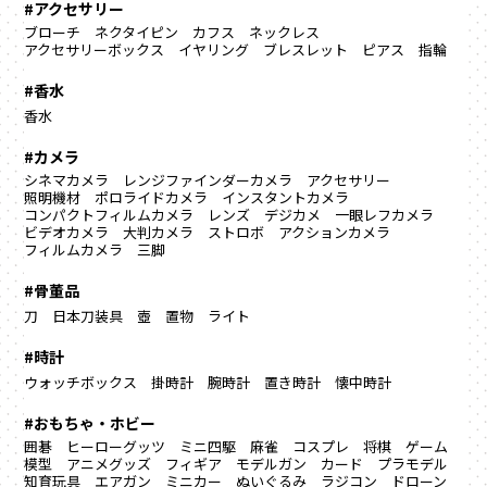
#アクセサリー
ブローチ
ネクタイピン
カフス
ネックレス
アクセサリーボックス
イヤリング
ブレスレット
ピアス
指輪
#香水
香水
#カメラ
シネマカメラ
レンジファインダーカメラ
アクセサリー
照明機材
ポロライドカメラ
インスタントカメラ
コンパクトフィルムカメラ
レンズ
デジカメ
一眼レフカメラ
ビデオカメラ
大判カメラ
ストロボ
アクションカメラ
フィルムカメラ
三脚
#骨董品
刀
日本刀装具
壺
置物
ライト
#時計
ウォッチボックス
掛時計
腕時計
置き時計
懐中時計
#おもちゃ・ホビー
囲碁
ヒーローグッツ
ミニ四駆
麻雀
コスプレ
将棋
ゲーム
模型
アニメグッズ
フィギア
モデルガン
カード
プラモデル
知育玩具
エアガン
ミニカー
ぬいぐるみ
ラジコン
ドローン