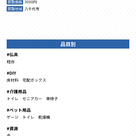
買取価格
3000円
買取地域
八千代市
品目別
#仏具
経台
#DIY
床材料
宅配ボックス
#介護用品
トイレ
セニアカー
車椅子
#ペット用品
ゲージ
トイレ
乾燥機
#資源
金