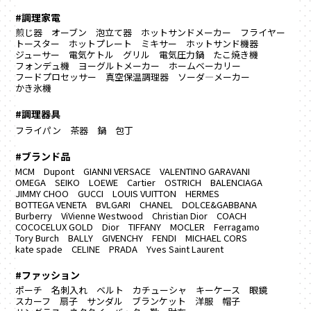
#調理家電
煎じ器
オーブン
泡立て器
ホットサンドメーカー
フライヤー
トースター
ホットプレート
ミキサー
ホットサンド機器
ジューサー
電気ケトル
グリル
電気圧力鍋
たこ焼き機
フォンデュ機
ヨーグルトメーカー
ホームベーカリー
フードプロセッサー
真空保温調理器
ソーダ―メーカー
かき氷機
#調理器具
フライパン
茶器
鍋
包丁
#ブランド品
MCM
Dupont
GIANNI VERSACE
VALENTINO GARAVANI
OMEGA
SEIKO
LOEWE
Cartier
OSTRICH
BALENCIAGA
JIMMY CHOO
GUCCI
LOUIS VUITTON
HERMES
BOTTEGA VENETA
BVLGARI
CHANEL
DOLCE&GABBANA
Burberry
ViVienne Westwood
Christian Dior
COACH
COCOCELUX GOLD
Dior
TIFFANY
MOCLER
Ferragamo
Tory Burch
BALLY
GIVENCHY
FENDI
MICHAEL CORS
kate spade
CELINE
PRADA
Yves Saint Laurent
#ファッション
ポーチ
名刺入れ
ベルト
カチューシャ
キーケース
眼鏡
スカーフ
扇子
サンダル
ブランケット
洋服
帽子