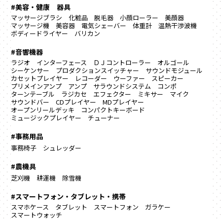
#美容・健康 器具
マッサージブラシ
化粧品
脱毛器
小顔ローラー
美顔器
マッサージ機
美容器
電気シェーバー
体重計
温熱干渉波機
ボディードライヤー
バリカン
#音響機器
ラジオ
インターフェース
ＤＪコントローラー
オルゴール
シーケンサー
プロダクションスイッチャー
サウンドモジュール
カセットプレイヤー
レコーダー
ウーファー
スピーカー
プリメインアンプ
アンプ
サラウンドシステム
コンポ
ターンテーブル
ラジカセ
エフェクター
ミキサー
マイク
サウンドバー
CDプレイヤー
MDプレイヤー
オープンリールデッキ
コンパクトキーボード
ミュージックプレイヤー
チューナー
#事務用品
事務椅子
シュレッダー
#農機具
芝刈機
耕運機
除雪機
#スマートフォン・タブレット・携帯
スマホケース
タブレット
スマートフォン
ガラケー
スマートウォッチ