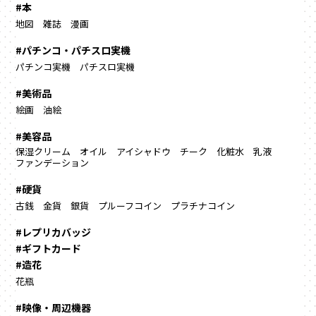
#本
地図
雑誌
漫画
#パチンコ・パチスロ実機
パチンコ実機
パチスロ実機
#美術品
絵画
油絵
#美容品
保湿クリーム
オイル
アイシャドウ
チーク
化粧水
乳液
ファンデーション
#硬貨
古銭
金貨
銀貨
プルーフコイン
プラチナコイン
#レプリカバッジ
#ギフトカード
#造花
花瓶
#映像・周辺機器