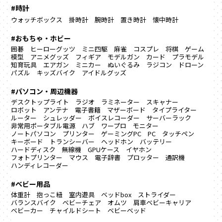
#時計
ウォッチボックス
掛時計
腕時計
置き時計
懐中時計
#おもちゃ・ホビー
囲碁
ヒーローグッツ
ミニ四駆
麻雀
コスプレ
将棋
ゲーム
模型
アニメグッズ
フィギア
モデルガン
カード
プラモデル
知育玩具
エアガン
ミニカー
ぬいぐるみ
ラジコン
ドローン
パズル
キッズバイク
アイドルグッズ
#パソコン・周辺機器
デスクトップライト
ラジオ
ラミネーター
スキャナー
ロボット
アンテナ
電子書籍
マザーボード
タイプライター
ルーター
シュレッダー
ボイスレコーダー
サーバーラック
非常用ポータブル電源
ハブ
ワープロ
モニター
ノートパソコン
プリンター
ゲーミングPC
PC
タッチペン
キーボード
トランシーバー
ヘッドホン
バッテリー
ハードディスク
無線機
GPUケース
イヤホン
フォトプリンター
マウス
電子辞書
プロッター
通訳機
ハンディレコーダー
#ベビー用品
体重計
抱っこ紐
室内遊具
ベッドbox
ストライダー
バランスバイク
ベビーチェア
オムツ
肩車ベビーキャリア
ベビーカー
チャイルドシート
ベビーベッド