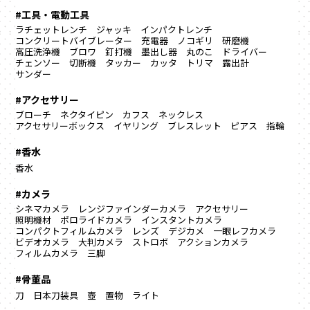
#工具・電動工具
ラチェットレンチ
ジャッキ
インパクトレンチ
コンクリートバイブレーター
充電器
ノコギリ
研磨機
高圧洗浄機
ブロワ
釘打機
墨出し器
丸のこ
ドライバー
チェンソー
切断機
タッカー
カッタ
トリマ
露出計
サンダー
#アクセサリー
ブローチ
ネクタイピン
カフス
ネックレス
アクセサリーボックス
イヤリング
ブレスレット
ピアス
指輪
#香水
香水
#カメラ
シネマカメラ
レンジファインダーカメラ
アクセサリー
照明機材
ポロライドカメラ
インスタントカメラ
コンパクトフィルムカメラ
レンズ
デジカメ
一眼レフカメラ
ビデオカメラ
大判カメラ
ストロボ
アクションカメラ
フィルムカメラ
三脚
#骨董品
刀
日本刀装具
壺
置物
ライト