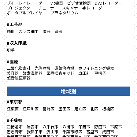
ブルーレイレコーダー
VR機器
ビデオ変換器
DVDレコーダー
プロジェクター
チューナー
スキャナ
4kレコーダー
ポータブルプレイヤー
プラネタリウム
#工芸品
飾皿
ガラス細工
陶器
茶器
#収入印紙
切手
#医療
二酸化炭素計
光治療機
磁気治療機
ホワイトニング機器
美容器
酸素濃縮器
医療検査キッド
血圧計
車椅子
超音波医療器
地域別
#東京都
江東区
江戸川区
葛飾区
墨田区
足立区
北区
板橋区
#千葉県
四街道市
浦安市
八千代市
八街市
印西市
野田市
市原市
習志野市
我孫子市
流山市
千葉市緑区
富里市
成田市
千葉市若葉区
千葉市美浜区
千葉市花見川区
千葉市中央区