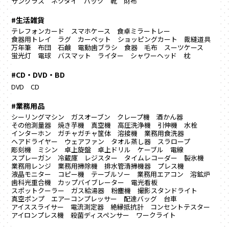
サングラス
ネクタイ
バック
靴
財布
#生活雑貨
テレフォンカード
スマホケース
食卓ミラートレー
食器用トレイ
ラグ カーペット
ショッピングカート
裁縫道具
万年筆
布団
石鹸
電動歯ブラシ
食器
毛布
スーツケース
蛍光灯
電球
バスマット
ライター
シャワーヘッド
枕
#CD・DVD・BD
DVD
CD
#業務用品
シーリングマシン
ガスオーブン
クレープ機
酒かん器
その他測量器
焼き芋機
真空機
高圧洗浄機
引伸機
水栓
インターホン
ガチャガチャ筐体
溶接機
業務用食洗器
ヘアドライヤー
ウェアファン
タオル蒸し器
スラロープ
彫刻機
ミシン
卓上旋盤
卓上ドリル
ケーブル
電線
スプレーガン
冷蔵庫
レジスター
タイムレコーダー
製氷機
業務用レンジ
業務用掃除機
排水管清掃機器
プレス機
液晶モニター
コピー機
テーブルソー
業務用エアコン
溶鉱炉
歯科光重合機
カップバイブレーター
電光看板
スポットクーラー
ガス給湯器
粉塵機
撮影スタンドライト
真空ポンプ
エアーコンプレッサー
配達バッグ
台車
アイススライサー
電流測定器
絶縁抵抗計
コンセントテスター
アイロンプレス機
殺菌ディスペンサー
ワークライト