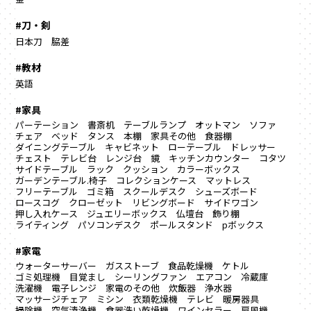
#刀・剣
日本刀
脇差
#教材
英語
#家具
パーテーション
書斎机
テーブルランプ
オットマン
ソファ
チェア
ベッド
タンス
本棚
家具その他
食器棚
ダイニングテーブル
キャビネット
ローテーブル
ドレッサー
チェスト
テレビ台
レンジ台
鏡
キッチンカウンター
コタツ
サイドテーブル
ラック
クッション
カラーボックス
ガーデンテーブル.椅子
コレクションケース
マットレス
フリーテーブル
ゴミ箱
スクールデスク
シューズボード
ロースコグ
クローゼット
リビングボード
サイドワゴン
押し入れケース
ジュエリーボックス
仏壇台
飾り棚
ライティング
パソコンデスク
ポールスタンド
pボックス
#家電
ウォーターサーバー
ガスストーブ
食品乾燥機
ケトル
ゴミ処理機
目覚まし
シーリングファン
エアコン
冷蔵庫
洗濯機
電子レンジ
家電のその他
炊飯器
浄水器
マッサージチェア
ミシン
衣類乾燥機
テレビ
暖房器具
掃除機
空気清浄機
食器洗い乾燥機
ワインセラー
扇風機