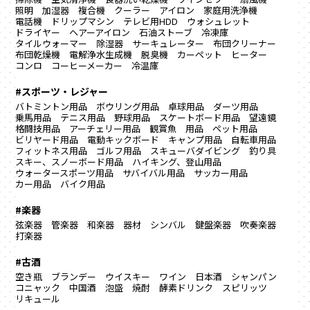
照明
加湿器
複合機
クーラー
アイロン
家庭用洗浄機
電話機
ドリップマシン
テレビ用HDD
ウォシュレット
ドライヤー
ヘアーアイロン
石油ストーブ
冷凍庫
タイルウォーマー
除湿器
サーキュレーター
布団クリーナー
布団乾燥機
電解浄水生成機
脱臭機
カーペット
ヒーター
コンロ
コーヒーメーカー
冷温庫
#スポーツ・レジャー
バトミントン用品
ボウリング用品
卓球用品
ダーツ用品
乗馬用品
テニス用品
野球用品
スケートボード用品
望遠鏡
格闘技用品
アーチェリー用品
観賞魚 用品
ペット用品
ビリヤード用品
電動キックボード
キャンプ用品
自転車用品
フィットネス用品
ゴルフ用品
スキューバダイビング
釣り具
スキー、スノーボード用品
ハイキング、登山用品
ウォータースポーツ用品
サバイバル用品
サッカー用品
カー用品
バイク用品
#楽器
弦楽器
管楽器
和楽器
器材
シンバル
鍵盤楽器
吹奏楽器
打楽器
#古酒
空き瓶
ブランデー
ウイスキー
ワイン
日本酒
シャンパン
コニャック
中国酒
泡盛
焼酎
酵素ドリンク
スピリッツ
リキュール