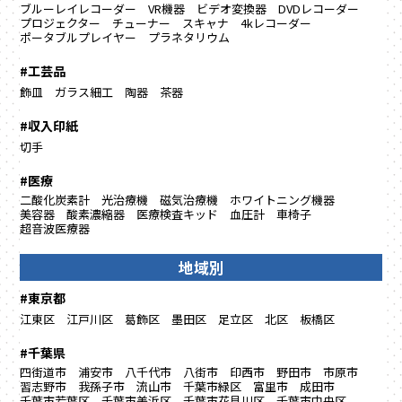
ブルーレイレコーダー
VR機器
ビデオ変換器
DVDレコーダー
プロジェクター
チューナー
スキャナ
4kレコーダー
ポータブルプレイヤー
プラネタリウム
#工芸品
飾皿
ガラス細工
陶器
茶器
#収入印紙
切手
#医療
二酸化炭素計
光治療機
磁気治療機
ホワイトニング機器
美容器
酸素濃縮器
医療検査キッド
血圧計
車椅子
超音波医療器
地域別
#東京都
江東区
江戸川区
葛飾区
墨田区
足立区
北区
板橋区
#千葉県
四街道市
浦安市
八千代市
八街市
印西市
野田市
市原市
習志野市
我孫子市
流山市
千葉市緑区
富里市
成田市
千葉市若葉区
千葉市美浜区
千葉市花見川区
千葉市中央区