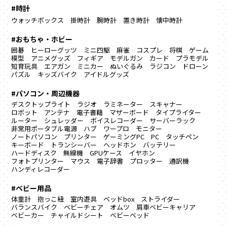
#時計
ウォッチボックス
掛時計
腕時計
置き時計
懐中時計
#おもちゃ・ホビー
囲碁
ヒーローグッツ
ミニ四駆
麻雀
コスプレ
将棋
ゲーム
模型
アニメグッズ
フィギア
モデルガン
カード
プラモデル
知育玩具
エアガン
ミニカー
ぬいぐるみ
ラジコン
ドローン
パズル
キッズバイク
アイドルグッズ
#パソコン・周辺機器
デスクトップライト
ラジオ
ラミネーター
スキャナー
ロボット
アンテナ
電子書籍
マザーボード
タイプライター
ルーター
シュレッダー
ボイスレコーダー
サーバーラック
非常用ポータブル電源
ハブ
ワープロ
モニター
ノートパソコン
プリンター
ゲーミングPC
PC
タッチペン
キーボード
トランシーバー
ヘッドホン
バッテリー
ハードディスク
無線機
GPUケース
イヤホン
フォトプリンター
マウス
電子辞書
プロッター
通訳機
ハンディレコーダー
#ベビー用品
体重計
抱っこ紐
室内遊具
ベッドbox
ストライダー
バランスバイク
ベビーチェア
オムツ
肩車ベビーキャリア
ベビーカー
チャイルドシート
ベビーベッド