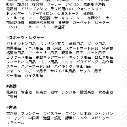
照明
加湿器
複合機
クーラー
アイロン
家庭用洗浄機
電話機
ドリップマシン
テレビ用HDD
ウォシュレット
ドライヤー
ヘアーアイロン
石油ストーブ
冷凍庫
タイルウォーマー
除湿器
サーキュレーター
布団クリーナー
布団乾燥機
電解浄水生成機
脱臭機
カーペット
ヒーター
コンロ
コーヒーメーカー
冷温庫
#スポーツ・レジャー
バトミントン用品
ボウリング用品
卓球用品
ダーツ用品
乗馬用品
テニス用品
野球用品
スケートボード用品
望遠鏡
格闘技用品
アーチェリー用品
観賞魚 用品
ペット用品
ビリヤード用品
電動キックボード
キャンプ用品
自転車用品
フィットネス用品
ゴルフ用品
スキューバダイビング
釣り具
スキー、スノーボード用品
ハイキング、登山用品
ウォータースポーツ用品
サバイバル用品
サッカー用品
カー用品
バイク用品
#楽器
弦楽器
管楽器
和楽器
器材
シンバル
鍵盤楽器
吹奏楽器
打楽器
#古酒
空き瓶
ブランデー
ウイスキー
ワイン
日本酒
シャンパン
コニャック
中国酒
泡盛
焼酎
酵素ドリンク
スピリッツ
リキュール