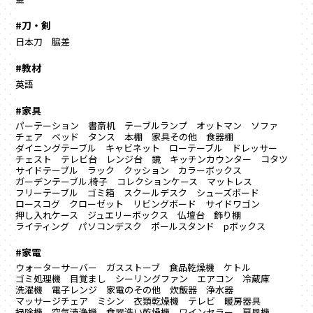
#刀・剣
日本刀
脇差
#教材
英語
#家具
パーテーション
書斎机
テーブルランプ
オットマン
ソファ
チェア
ベッド
タンス
本棚
家具その他
食器棚
ダイニングテーブル
キャビネット
ローテーブル
ドレッサー
チェスト
テレビ台
レンジ台
鏡
キッチンカウンター
コタツ
サイドテーブル
ラック
クッション
カラーボックス
ガーデンテーブル.椅子
コレクションケース
マットレス
フリーテーブル
ゴミ箱
スクールデスク
シューズボード
ロースコグ
クローゼット
リビングボード
サイドワゴン
押し入れケース
ジュエリーボックス
仏壇台
飾り棚
ライティング
パソコンデスク
ポールスタンド
pボックス
#家電
ウォーターサーバー
ガスストーブ
食品乾燥機
ケトル
ゴミ処理機
目覚まし
シーリングファン
エアコン
冷蔵庫
洗濯機
電子レンジ
家電のその他
炊飯器
浄水器
マッサージチェア
ミシン
衣類乾燥機
テレビ
暖房器具
掃除機
空気清浄機
食器洗い乾燥機
ワインセラー
扇風機