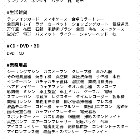
サングラス
ネクタイ
バック
靴
財布
#生活雑貨
テレフォンカード
スマホケース
食卓ミラートレー
食器用トレイ
ラグ カーペット
ショッピングカート
裁縫道具
万年筆
布団
石鹸
電動歯ブラシ
食器
毛布
スーツケース
蛍光灯
電球
バスマット
ライター
シャワーヘッド
枕
#CD・DVD・BD
DVD
CD
#業務用品
シーリングマシン
ガスオーブン
クレープ機
酒かん器
その他測量器
焼き芋機
真空機
高圧洗浄機
引伸機
水栓
インターホン
ガチャガチャ筐体
溶接機
業務用食洗器
ヘアドライヤー
ウェアファン
タオル蒸し器
スラロープ
彫刻機
ミシン
卓上旋盤
卓上ドリル
ケーブル
電線
スプレーガン
冷蔵庫
レジスター
タイムレコーダー
製氷機
業務用レンジ
業務用掃除機
排水管清掃機器
プレス機
液晶モニター
コピー機
テーブルソー
業務用エアコン
溶鉱炉
歯科光重合機
カップバイブレーター
電光看板
スポットクーラー
ガス給湯器
粉塵機
撮影スタンドライト
真空ポンプ
エアーコンプレッサー
配達バッグ
台車
アイススライサー
電流測定器
絶縁抵抗計
コンセントテスター
アイロンプレス機
殺菌ディスペンサー
ワークライト