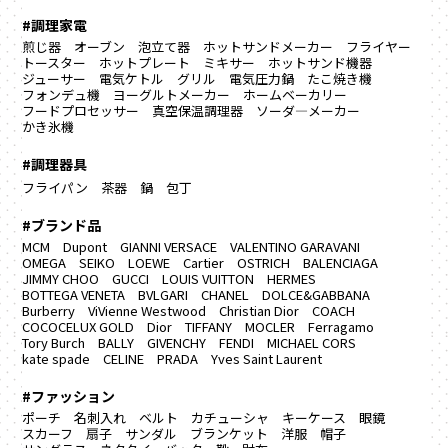
#調理家電
煎じ器
オーブン
泡立て器
ホットサンドメーカー
フライヤー
トースター
ホットプレート
ミキサー
ホットサンド機器
ジューサー
電気ケトル
グリル
電気圧力鍋
たこ焼き機
フォンデュ機
ヨーグルトメーカー
ホームベーカリー
フードプロセッサー
真空保温調理器
ソーダ―メーカー
かき氷機
#調理器具
フライパン
茶器
鍋
包丁
#ブランド品
MCM
Dupont
GIANNI VERSACE
VALENTINO GARAVANI
OMEGA
SEIKO
LOEWE
Cartier
OSTRICH
BALENCIAGA
JIMMY CHOO
GUCCI
LOUIS VUITTON
HERMES
BOTTEGA VENETA
BVLGARI
CHANEL
DOLCE&GABBANA
Burberry
ViVienne Westwood
Christian Dior
COACH
COCOCELUX GOLD
Dior
TIFFANY
MOCLER
Ferragamo
Tory Burch
BALLY
GIVENCHY
FENDI
MICHAEL CORS
kate spade
CELINE
PRADA
Yves Saint Laurent
#ファッション
ポーチ
名刺入れ
ベルト
カチューシャ
キーケース
眼鏡
スカーフ
扇子
サンダル
ブランケット
洋服
帽子