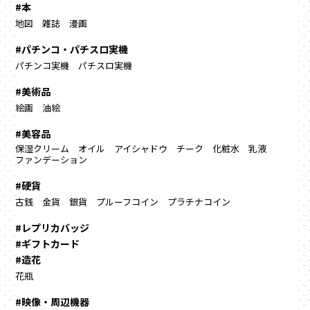
#本
地図
雑誌
漫画
#パチンコ・パチスロ実機
パチンコ実機
パチスロ実機
#美術品
絵画
油絵
#美容品
保湿クリーム
オイル
アイシャドウ
チーク
化粧水
乳液
ファンデーション
#硬貨
古銭
金貨
銀貨
プルーフコイン
プラチナコイン
#レプリカバッジ
#ギフトカード
#造花
花瓶
#映像・周辺機器