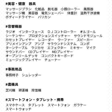
#美容・健康 器具
マッサージブラシ
化粧品
脱毛器
小顔ローラー
美顔器
マッサージ機
美容器
電気シェーバー
体重計
温熱干渉波機
ボディードライヤー
バリカン
#音響機器
ラジオ
インターフェース
ＤＪコントローラー
オルゴール
シーケンサー
プロダクションスイッチャー
サウンドモジュール
カセットプレイヤー
レコーダー
ウーファー
スピーカー
プリメインアンプ
アンプ
サラウンドシステム
コンポ
ターンテーブル
ラジカセ
エフェクター
ミキサー
マイク
サウンドバー
CDプレイヤー
MDプレイヤー
オープンリールデッキ
コンパクトキーボード
ミュージックプレイヤー
チューナー
#事務用品
事務椅子
シュレッダー
#農機具
芝刈機
耕運機
除雪機
#スマートフォン・タブレット・携帯
スマホケース
タブレット
スマートフォン
ガラケー
スマートウォッチ