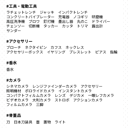
#工具・電動工具
ラチェットレンチ
ジャッキ
インパクトレンチ
コンクリートバイブレーター
充電器
ノコギリ
研磨機
高圧洗浄機
ブロワ
釘打機
墨出し器
丸のこ
ドライバー
チェンソー
切断機
タッカー
カッタ
トリマ
露出計
サンダー
#アクセサリー
ブローチ
ネクタイピン
カフス
ネックレス
アクセサリーボックス
イヤリング
ブレスレット
ピアス
指輪
#香水
香水
#カメラ
シネマカメラ
レンジファインダーカメラ
アクセサリー
照明機材
ポロライドカメラ
インスタントカメラ
コンパクトフィルムカメラ
レンズ
デジカメ
一眼レフカメラ
ビデオカメラ
大判カメラ
ストロボ
アクションカメラ
フィルムカメラ
三脚
#骨董品
刀
日本刀装具
壺
置物
ライト