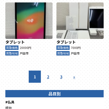
タブレット
タブレット
買取価格
20000円
買取価格
7000円
買取地域
戸田市
買取地域
戸田市
1
2
3
»
品目別
#仏具
経台