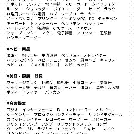
ロボット
アンテナ
電子書籍
マザーボード
タイプライター
ルーター
シュレッダー
ボイスレコーダー
サーバーラック
非常用ポータブル電源
ハブ
ワープロ
モニター
ノートパソコン
プリンター
ゲーミングPC
PC
タッチペン
キーボード
トランシーバー
ヘッドホン
バッテリー
ハードディスク
無線機
GPUケース
イヤホン
フォトプリンター
マウス
電子辞書
プロッター
通訳機
ハンディレコーダー
#ベビー用品
体重計
抱っこ紐
室内遊具
ベッドbox
ストライダー
バランスバイク
ベビーチェア
オムツ
肩車ベビーキャリア
ベビーカー
チャイルドシート
ベビーベッド
#美容・健康 器具
マッサージブラシ
化粧品
脱毛器
小顔ローラー
美顔器
マッサージ機
美容器
電気シェーバー
体重計
温熱干渉波機
ボディードライヤー
バリカン
#音響機器
ラジオ
インターフェース
ＤＪコントローラー
オルゴール
シーケンサー
プロダクションスイッチャー
サウンドモジュール
カセットプレイヤー
レコーダー
ウーファー
スピーカー
プリメインアンプ
アンプ
サラウンドシステム
コンポ
ターンテーブル
ラジカセ
エフェクター
ミキサー
マイク
サウンドバー
CDプレイヤー
MDプレイヤー