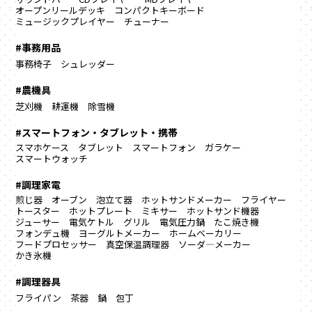
オープンリールデッキ
コンパクトキーボード
ミュージックプレイヤー
チューナー
#事務用品
事務椅子
シュレッダー
#農機具
芝刈機
耕運機
除雪機
#スマートフォン・タブレット・携帯
スマホケース
タブレット
スマートフォン
ガラケー
スマートウォッチ
#調理家電
煎じ器
オーブン
泡立て器
ホットサンドメーカー
フライヤー
トースター
ホットプレート
ミキサー
ホットサンド機器
ジューサー
電気ケトル
グリル
電気圧力鍋
たこ焼き機
フォンデュ機
ヨーグルトメーカー
ホームベーカリー
フードプロセッサー
真空保温調理器
ソーダ―メーカー
かき氷機
#調理器具
フライパン
茶器
鍋
包丁