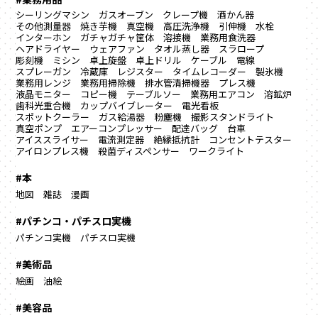
シーリングマシン
ガスオーブン
クレープ機
酒かん器
その他測量器
焼き芋機
真空機
高圧洗浄機
引伸機
水栓
インターホン
ガチャガチャ筐体
溶接機
業務用食洗器
ヘアドライヤー
ウェアファン
タオル蒸し器
スラロープ
彫刻機
ミシン
卓上旋盤
卓上ドリル
ケーブル
電線
スプレーガン
冷蔵庫
レジスター
タイムレコーダー
製氷機
業務用レンジ
業務用掃除機
排水管清掃機器
プレス機
液晶モニター
コピー機
テーブルソー
業務用エアコン
溶鉱炉
歯科光重合機
カップバイブレーター
電光看板
スポットクーラー
ガス給湯器
粉塵機
撮影スタンドライト
真空ポンプ
エアーコンプレッサー
配達バッグ
台車
アイススライサー
電流測定器
絶縁抵抗計
コンセントテスター
アイロンプレス機
殺菌ディスペンサー
ワークライト
#本
地図
雑誌
漫画
#パチンコ・パチスロ実機
パチンコ実機
パチスロ実機
#美術品
絵画
油絵
#美容品