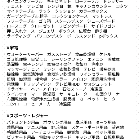
ダイニングテーブル
キャビネット
ローテーブル
ドレッサー
チェスト
テレビ台
レンジ台
鏡
キッチンカウンター
コタツ
サイドテーブル
ラック
クッション
カラーボックス
ガーデンテーブル.椅子
コレクションケース
マットレス
フリーテーブル
ゴミ箱
スクールデスク
シューズボード
ロースコグ
クローゼット
リビングボード
サイドワゴン
押し入れケース
ジュエリーボックス
仏壇台
飾り棚
ライティング
パソコンデスク
ポールスタンド
pボックス
#家電
ウォーターサーバー
ガスストーブ
食品乾燥機
ケトル
ゴミ処理機
目覚まし
シーリングファン
エアコン
冷蔵庫
洗濯機
電子レンジ
家電のその他
炊飯器
浄水器
マッサージチェア
ミシン
衣類乾燥機
テレビ
暖房器具
掃除機
空気清浄機
食器洗い乾燥機
ワインセラー
扇風機
照明
加湿器
複合機
クーラー
アイロン
家庭用洗浄機
電話機
ドリップマシン
テレビ用HDD
ウォシュレット
ドライヤー
ヘアーアイロン
石油ストーブ
冷凍庫
タイルウォーマー
除湿器
サーキュレーター
布団クリーナー
布団乾燥機
電解浄水生成機
脱臭機
カーペット
ヒーター
コンロ
コーヒーメーカー
冷温庫
#スポーツ・レジャー
バトミントン用品
ボウリング用品
卓球用品
ダーツ用品
乗馬用品
テニス用品
野球用品
スケートボード用品
望遠鏡
格闘技用品
アーチェリー用品
観賞魚 用品
ペット用品
ビリヤード用品
電動キックボード
キャンプ用品
自転車用品