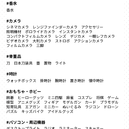
#香水
香水
#カメラ
シネマカメラ
レンジファインダーカメラ
アクセサリー
照明機材
ポロライドカメラ
インスタントカメラ
コンパクトフィルムカメラ
レンズ
デジカメ
一眼レフカメラ
ビデオカメラ
大判カメラ
ストロボ
アクションカメラ
フィルムカメラ
三脚
#骨董品
刀
日本刀装具
壺
置物
ライト
#時計
ウォッチボックス
掛時計
腕時計
置き時計
懐中時計
#おもちゃ・ホビー
囲碁
ヒーローグッツ
ミニ四駆
麻雀
コスプレ
将棋
ゲーム
模型
アニメグッズ
フィギア
モデルガン
カード
プラモデル
知育玩具
エアガン
ミニカー
ぬいぐるみ
ラジコン
ドローン
パズル
キッズバイク
アイドルグッズ
#パソコン・周辺機器
デスクトップライト
ラジオ
ラミネーター
スキャナー