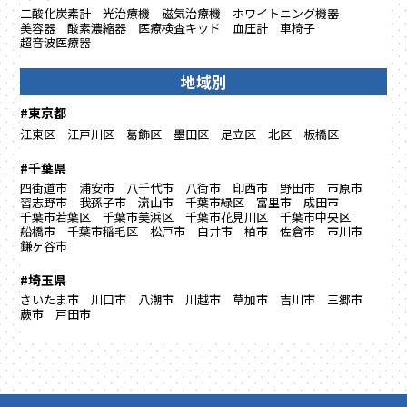
二酸化炭素計
光治療機
磁気治療機
ホワイトニング機器
美容器
酸素濃縮器
医療検査キッド
血圧計
車椅子
超音波医療器
地域別
#東京都
江東区
江戸川区
葛飾区
墨田区
足立区
北区
板橋区
#千葉県
四街道市
浦安市
八千代市
八街市
印西市
野田市
市原市
習志野市
我孫子市
流山市
千葉市緑区
富里市
成田市
千葉市若葉区
千葉市美浜区
千葉市花見川区
千葉市中央区
船橋市
千葉市稲毛区
松戸市
白井市
柏市
佐倉市
市川市
鎌ヶ谷市
#埼玉県
さいたま市
川口市
八潮市
川越市
草加市
吉川市
三郷市
蕨市
戸田市