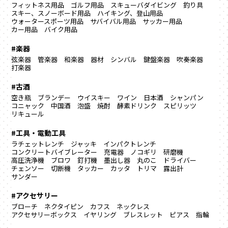
フィットネス用品
ゴルフ用品
スキューバダイビング
釣り具
スキー、スノーボード用品
ハイキング、登山用品
ウォータースポーツ用品
サバイバル用品
サッカー用品
カー用品
バイク用品
#楽器
弦楽器
管楽器
和楽器
器材
シンバル
鍵盤楽器
吹奏楽器
打楽器
#古酒
空き瓶
ブランデー
ウイスキー
ワイン
日本酒
シャンパン
コニャック
中国酒
泡盛
焼酎
酵素ドリンク
スピリッツ
リキュール
#工具・電動工具
ラチェットレンチ
ジャッキ
インパクトレンチ
コンクリートバイブレーター
充電器
ノコギリ
研磨機
高圧洗浄機
ブロワ
釘打機
墨出し器
丸のこ
ドライバー
チェンソー
切断機
タッカー
カッタ
トリマ
露出計
サンダー
#アクセサリー
ブローチ
ネクタイピン
カフス
ネックレス
アクセサリーボックス
イヤリング
ブレスレット
ピアス
指輪