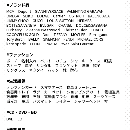
#ブランド品
MCM
Dupont
GIANNI VERSACE
VALENTINO GARAVANI
OMEGA
SEIKO
LOEWE
Cartier
OSTRICH
BALENCIAGA
JIMMY CHOO
GUCCI
LOUIS VUITTON
HERMES
BOTTEGA VENETA
BVLGARI
CHANEL
DOLCE&GABBANA
Burberry
ViVienne Westwood
Christian Dior
COACH
COCOCELUX GOLD
Dior
TIFFANY
MOCLER
Ferragamo
Tory Burch
BALLY
GIVENCHY
FENDI
MICHAEL CORS
kate spade
CELINE
PRADA
Yves Saint Laurent
#ファッション
ポーチ
名刺入れ
ベルト
カチューシャ
キーケース
眼鏡
スカーフ
扇子
サンダル
ブランケット
洋服
帽子
サングラス
ネクタイ
バック
靴
財布
#生活雑貨
テレフォンカード
スマホケース
食卓ミラートレー
食器用トレイ
ラグ カーペット
ショッピングカート
裁縫道具
万年筆
布団
石鹸
電動歯ブラシ
食器
毛布
スーツケース
蛍光灯
電球
バスマット
ライター
シャワーヘッド
枕
#CD・DVD・BD
DVD
CD
#業務用品