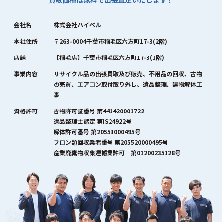
買取価格は無料で出張査定いたします！
会社名
株式会社ハイペル
本社住所
〒263-0004千葉市稲毛区六方町17-3(2階)
店舗
【稲毛店】千葉市稲毛区六方町17-3(1階)
事業内容
リサイクル品の出張買取及び販売、不用品の回収、古物
の売買、エアコン取付取り外し、遺品整理、建物解体工
事
資格許可
古物許可証番号 第441420001722
遺品整理士認定 第IS24922号
解体許可番号 第20553000495号
フロン類回収業者番号 第205520000495号
産業廃棄物収集運搬業許可 第01200235128号