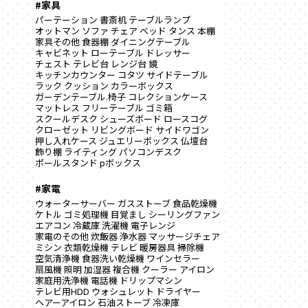
#家具
パーテーション
書斎机
テーブルランプ
オットマン
ソファ
チェア
ベッド
タンス
本棚
家具その他
食器棚
ダイニングテーブル
キャビネット
ローテーブル
ドレッサー
チェスト
テレビ台
レンジ台
鏡
キッチンカウンター
コタツ
サイドテーブル
ラック
クッション
カラーボックス
ガーデンテーブル.椅子
コレクションケース
マットレス
フリーテーブル
ゴミ箱
スクールデスク
シューズボード
ロースコグ
クローゼット
リビングボード
サイドワゴン
押し入れケース
ジュエリーボックス
仏壇台
飾り棚
ライティング
パソコンデスク
ポールスタンド
pボックス
#家電
ウォーターサーバー
ガスストーブ
食品乾燥機
ケトル
ゴミ処理機
目覚まし
シーリングファン
エアコン
冷蔵庫
洗濯機
電子レンジ
家電のその他
炊飯器
浄水器
マッサージチェア
ミシン
衣類乾燥機
テレビ
暖房器具
掃除機
空気清浄機
食器洗い乾燥機
ワインセラー
扇風機
照明
加湿器
複合機
クーラー
アイロン
家庭用洗浄機
電話機
ドリップマシン
テレビ用HDD
ウォシュレット
ドライヤー
ヘアーアイロン
石油ストーブ
冷凍庫