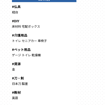
#仏具
経台
#DIY
床材料
宅配ボックス
#介護用品
トイレ
セニアカー
車椅子
#ペット用品
ゲージ
トイレ
乾燥機
#資源
金
#刀・剣
日本刀
脇差
#教材
英語