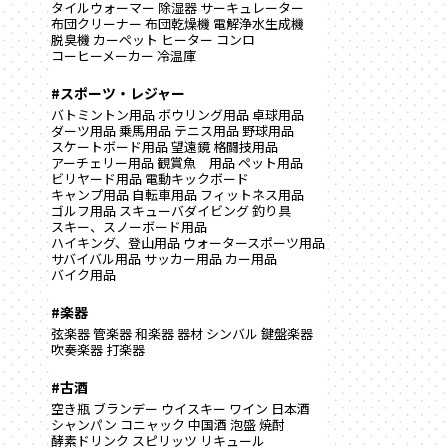
タイルウォーマー
除湿器
サーキュレーター
布団クリーナー
布団乾燥機
電解浄水生成機
脱臭機
カーペット
ヒーター
コンロ
コーヒーメーカー
冷温庫
#スポーツ・レジャー
バトミントン用品
ボウリング用品
卓球用品
ダーツ用品
乗馬用品
テニス用品
野球用品
スケートボード用品
望遠鏡
格闘技用品
アーチェリー用品
観賞魚 用品
ペット用品
ビリヤード用品
電動キックボード
キャンプ用品
自転車用品
フィットネス用品
ゴルフ用品
スキューバダイビング
釣り具
スキー、スノーボード用品
ハイキング、登山用品
ウォータースポーツ用品
サバイバル用品
サッカー用品
カー用品
バイク用品
#楽器
弦楽器
管楽器
和楽器
器材
シンバル
鍵盤楽器
吹奏楽器
打楽器
#古酒
空き瓶
ブランデー
ウイスキー
ワイン
日本酒
シャンパン
コニャック
中国酒
泡盛
焼酎
酵素ドリンク
スピリッツ
リキュール