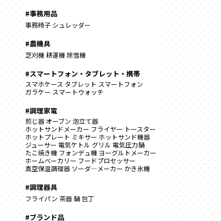
#事務用品
事務椅子
シュレッダー
#農機具
芝刈機
耕運機
除雪機
#スマートフォン・タブレット・携帯
スマホケース
タブレット
スマートフォン
ガラケー
スマートウォッチ
#調理家電
煎じ器
オーブン
泡立て器
ホットサンドメーカー
フライヤー
トースター
ホットプレート
ミキサー
ホットサンド機器
ジューサー
電気ケトル
グリル
電気圧力鍋
たこ焼き機
フォンデュ機
ヨーグルトメーカー
ホームベーカリー
フードプロセッサー
真空保温調理器
ソーダ―メーカー
かき氷機
#調理器具
フライパン
茶器
鍋
包丁
#ブランド品