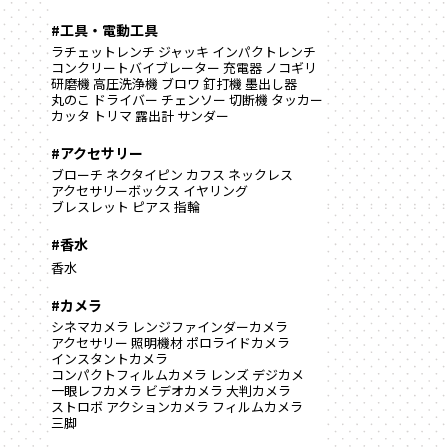
#工具・電動工具
ラチェットレンチ
ジャッキ
インパクトレンチ
コンクリートバイブレーター
充電器
ノコギリ
研磨機
高圧洗浄機
ブロワ
釘打機
墨出し器
丸のこ
ドライバー
チェンソー
切断機
タッカー
カッタ
トリマ
露出計
サンダー
#アクセサリー
ブローチ
ネクタイピン
カフス
ネックレス
アクセサリーボックス
イヤリング
ブレスレット
ピアス
指輪
#香水
香水
#カメラ
シネマカメラ
レンジファインダーカメラ
アクセサリー
照明機材
ポロライドカメラ
インスタントカメラ
コンパクトフィルムカメラ
レンズ
デジカメ
一眼レフカメラ
ビデオカメラ
大判カメラ
ストロボ
アクションカメラ
フィルムカメラ
三脚