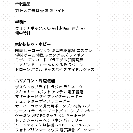
#骨董品
刀
日本刀装具
壺
置物
ライト
#時計
ウォッチボックス
掛時計
腕時計
置き時計
懐中時計
#おもちゃ・ホビー
囲碁
ヒーローグッツ
ミニ四駆
麻雀
コスプレ
将棋
ゲーム
模型
アニメグッズ
フィギア
モデルガン
カード
プラモデル
知育玩具
エアガン
ミニカー
ぬいぐるみ
ラジコン
ドローン
パズル
キッズバイク
アイドルグッズ
#パソコン・周辺機器
デスクトップライト
ラジオ
ラミネーター
スキャナー
ロボット
アンテナ
電子書籍
マザーボード
タイプライター
ルーター
シュレッダー
ボイスレコーダー
サーバーラック
非常用ポータブル電源
ハブ
ワープロ
モニター
ノートパソコン
プリンター
ゲーミングPC
PC
タッチペン
キーボード
トランシーバー
ヘッドホン
バッテリー
ハードディスク
無線機
GPUケース
イヤホン
フォトプリンター
マウス
電子辞書
プロッター