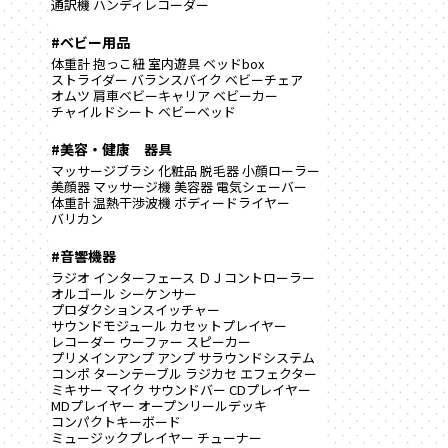
通訳機
ハンディレコーダー
#ベビー用品
体重計
抱っこ紐
室内遊具
ベッドbox
ストライダー
バランスバイク
ベビーチェア
オムツ
肩車ベビーキャリア
ベビーカー
チャイルドシート
ベビーベッド
#美容・健康 器具
マッサージブラシ
化粧品
脱毛器
小顔ローラー
美顔器
マッサージ機
美容器
電気シェーバー
体重計
温熱干渉波機
ボディードライヤー
バリカン
#音響機器
ラジオ
インターフェース
ＤＪコントローラー
オルゴール
シーケンサー
プロダクションスイッチャー
サウンドモジュール
カセットプレイヤー
レコーダー
ウーファー
スピーカー
プリメインアンプ
アンプ
サラウンドシステム
コンポ
ターンテーブル
ラジカセ
エフェクター
ミキサー
マイク
サウンドバー
CDプレイヤー
MDプレイヤー
オープンリールデッキ
コンパクトキーボード
ミュージックプレイヤー
チューナー