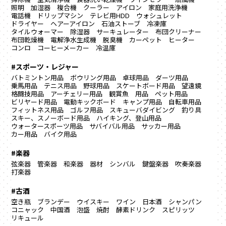
照明
加湿器
複合機
クーラー
アイロン
家庭用洗浄機
電話機
ドリップマシン
テレビ用HDD
ウォシュレット
ドライヤー
ヘアーアイロン
石油ストーブ
冷凍庫
タイルウォーマー
除湿器
サーキュレーター
布団クリーナー
布団乾燥機
電解浄水生成機
脱臭機
カーペット
ヒーター
コンロ
コーヒーメーカー
冷温庫
#スポーツ・レジャー
バトミントン用品
ボウリング用品
卓球用品
ダーツ用品
乗馬用品
テニス用品
野球用品
スケートボード用品
望遠鏡
格闘技用品
アーチェリー用品
観賞魚 用品
ペット用品
ビリヤード用品
電動キックボード
キャンプ用品
自転車用品
フィットネス用品
ゴルフ用品
スキューバダイビング
釣り具
スキー、スノーボード用品
ハイキング、登山用品
ウォータースポーツ用品
サバイバル用品
サッカー用品
カー用品
バイク用品
#楽器
弦楽器
管楽器
和楽器
器材
シンバル
鍵盤楽器
吹奏楽器
打楽器
#古酒
空き瓶
ブランデー
ウイスキー
ワイン
日本酒
シャンパン
コニャック
中国酒
泡盛
焼酎
酵素ドリンク
スピリッツ
リキュール