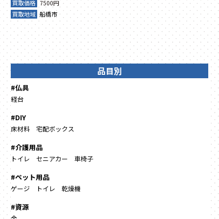
買取価格
7500円
買取地域
船橋市
品目別
#仏具
経台
#DIY
床材料
宅配ボックス
#介護用品
トイレ
セニアカー
車椅子
#ペット用品
ゲージ
トイレ
乾燥機
#資源
金