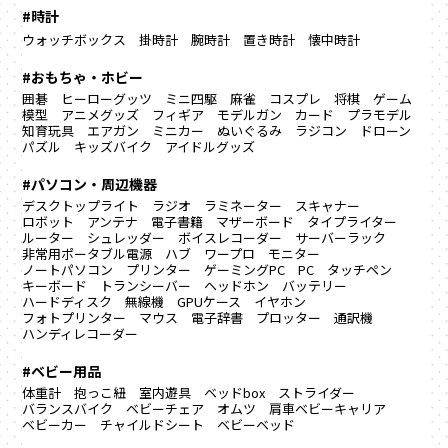
#時計
ウォッチボックス
掛時計
腕時計
置き時計
懐中時計
#おもちゃ・ホビー
囲碁
ヒーローグッツ
ミニ四駆
麻雀
コスプレ
将棋
ゲーム
模型
アニメグッズ
フィギア
モデルガン
カード
プラモデル
知育玩具
エアガン
ミニカー
ぬいぐるみ
ラジコン
ドローン
パズル
キッズバイク
アイドルグッズ
#パソコン・周辺機器
デスクトップライト
ラジオ
ラミネーター
スキャナー
ロボット
アンテナ
電子書籍
マザーボード
タイプライター
ルーター
シュレッダー
ボイスレコーダー
サーバーラック
非常用ポータブル電源
ハブ
ワープロ
モニター
ノートパソコン
プリンター
ゲーミングPC
PC
タッチペン
キーボード
トランシーバー
ヘッドホン
バッテリー
ハードディスク
無線機
GPUケース
イヤホン
フォトプリンター
マウス
電子辞書
プロッター
通訳機
ハンディレコーダー
#ベビー用品
体重計
抱っこ紐
室内遊具
ベッドbox
ストライダー
バランスバイク
ベビーチェア
オムツ
肩車ベビーキャリア
ベビーカー
チャイルドシート
ベビーベッド