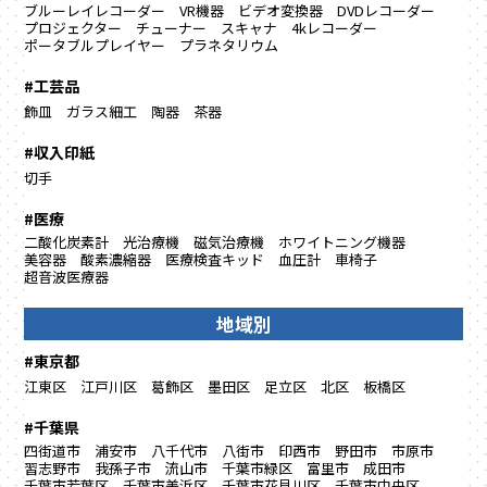
ブルーレイレコーダー
VR機器
ビデオ変換器
DVDレコーダー
プロジェクター
チューナー
スキャナ
4kレコーダー
ポータブルプレイヤー
プラネタリウム
#工芸品
飾皿
ガラス細工
陶器
茶器
#収入印紙
切手
#医療
二酸化炭素計
光治療機
磁気治療機
ホワイトニング機器
美容器
酸素濃縮器
医療検査キッド
血圧計
車椅子
超音波医療器
地域別
#東京都
江東区
江戸川区
葛飾区
墨田区
足立区
北区
板橋区
#千葉県
四街道市
浦安市
八千代市
八街市
印西市
野田市
市原市
習志野市
我孫子市
流山市
千葉市緑区
富里市
成田市
千葉市若葉区
千葉市美浜区
千葉市花見川区
千葉市中央区