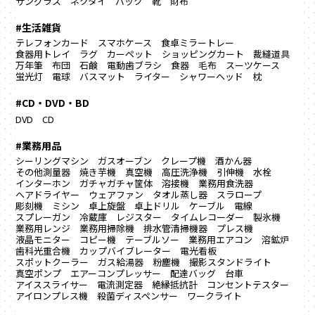
サングラス
ネクタイ
バック
靴
財布
#生活雑貨
テレフォンカード
スマホケース
食卓ミラートレー
食器用トレイ
ラグ カーペット
ショッピングカート
裁縫道具
万年筆
布団
石鹸
電動歯ブラシ
食器
毛布
スーツケース
蛍光灯
電球
バスマット
ライター
シャワーヘッド
枕
#CD・DVD・BD
DVD
CD
#業務用品
シーリングマシン
ガスオーブン
クレープ機
酒かん器
その他測量器
焼き芋機
真空機
高圧洗浄機
引伸機
水栓
インターホン
ガチャガチャ筐体
溶接機
業務用食洗器
ヘアドライヤー
ウェアファン
タオル蒸し器
スラロープ
彫刻機
ミシン
卓上旋盤
卓上ドリル
ケーブル
電線
スプレーガン
冷蔵庫
レジスター
タイムレコーダー
製氷機
業務用レンジ
業務用掃除機
排水管清掃機器
プレス機
液晶モニター
コピー機
テーブルソー
業務用エアコン
溶鉱炉
歯科光重合機
カップバイブレーター
電光看板
スポットクーラー
ガス給湯器
粉塵機
撮影スタンドライト
真空ポンプ
エアーコンプレッサー
配達バッグ
台車
アイススライサー
電流測定器
絶縁抵抗計
コンセントテスター
アイロンプレス機
殺菌ディスペンサー
ワークライト