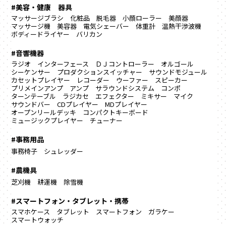
#美容・健康 器具
マッサージブラシ
化粧品
脱毛器
小顔ローラー
美顔器
マッサージ機
美容器
電気シェーバー
体重計
温熱干渉波機
ボディードライヤー
バリカン
#音響機器
ラジオ
インターフェース
ＤＪコントローラー
オルゴール
シーケンサー
プロダクションスイッチャー
サウンドモジュール
カセットプレイヤー
レコーダー
ウーファー
スピーカー
プリメインアンプ
アンプ
サラウンドシステム
コンポ
ターンテーブル
ラジカセ
エフェクター
ミキサー
マイク
サウンドバー
CDプレイヤー
MDプレイヤー
オープンリールデッキ
コンパクトキーボード
ミュージックプレイヤー
チューナー
#事務用品
事務椅子
シュレッダー
#農機具
芝刈機
耕運機
除雪機
#スマートフォン・タブレット・携帯
スマホケース
タブレット
スマートフォン
ガラケー
スマートウォッチ