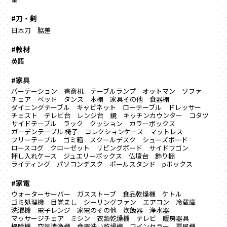
#刀・剣
日本刀
脇差
#教材
英語
#家具
パーテーション
書斎机
テーブルランプ
オットマン
ソファ
チェア
ベッド
タンス
本棚
家具その他
食器棚
ダイニングテーブル
キャビネット
ローテーブル
ドレッサー
チェスト
テレビ台
レンジ台
鏡
キッチンカウンター
コタツ
サイドテーブル
ラック
クッション
カラーボックス
ガーデンテーブル.椅子
コレクションケース
マットレス
フリーテーブル
ゴミ箱
スクールデスク
シューズボード
ロースコグ
クローゼット
リビングボード
サイドワゴン
押し入れケース
ジュエリーボックス
仏壇台
飾り棚
ライティング
パソコンデスク
ポールスタンド
pボックス
#家電
ウォーターサーバー
ガスストーブ
食品乾燥機
ケトル
ゴミ処理機
目覚まし
シーリングファン
エアコン
冷蔵庫
洗濯機
電子レンジ
家電のその他
炊飯器
浄水器
マッサージチェア
ミシン
衣類乾燥機
テレビ
暖房器具
掃除機
空気清浄機
食器洗い乾燥機
ワインセラー
扇風機