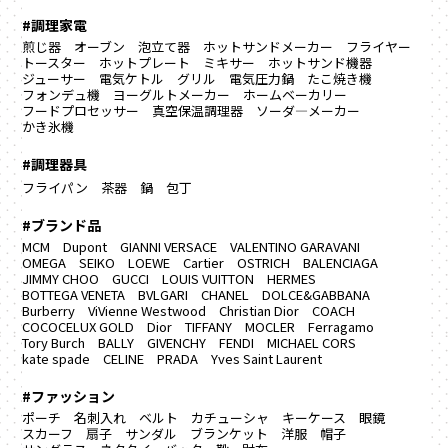
#調理家電
煎じ器
オーブン
泡立て器
ホットサンドメーカー
フライヤー
トースター
ホットプレート
ミキサー
ホットサンド機器
ジューサー
電気ケトル
グリル
電気圧力鍋
たこ焼き機
フォンデュ機
ヨーグルトメーカー
ホームベーカリー
フードプロセッサー
真空保温調理器
ソーダ―メーカー
かき氷機
#調理器具
フライパン
茶器
鍋
包丁
#ブランド品
MCM
Dupont
GIANNI VERSACE
VALENTINO GARAVANI
OMEGA
SEIKO
LOEWE
Cartier
OSTRICH
BALENCIAGA
JIMMY CHOO
GUCCI
LOUIS VUITTON
HERMES
BOTTEGA VENETA
BVLGARI
CHANEL
DOLCE&GABBANA
Burberry
ViVienne Westwood
Christian Dior
COACH
COCOCELUX GOLD
Dior
TIFFANY
MOCLER
Ferragamo
Tory Burch
BALLY
GIVENCHY
FENDI
MICHAEL CORS
kate spade
CELINE
PRADA
Yves Saint Laurent
#ファッション
ポーチ
名刺入れ
ベルト
カチューシャ
キーケース
眼鏡
スカーフ
扇子
サンダル
ブランケット
洋服
帽子