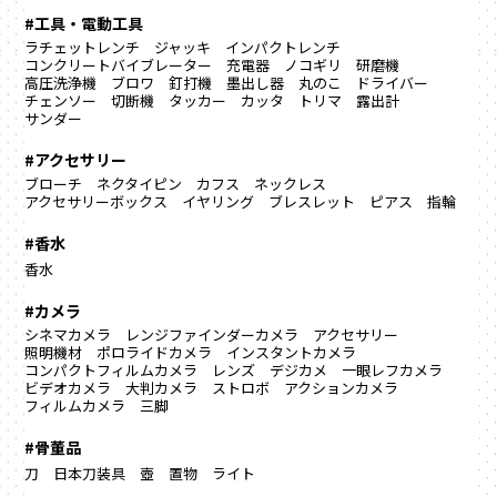
#工具・電動工具
ラチェットレンチ
ジャッキ
インパクトレンチ
コンクリートバイブレーター
充電器
ノコギリ
研磨機
高圧洗浄機
ブロワ
釘打機
墨出し器
丸のこ
ドライバー
チェンソー
切断機
タッカー
カッタ
トリマ
露出計
サンダー
#アクセサリー
ブローチ
ネクタイピン
カフス
ネックレス
アクセサリーボックス
イヤリング
ブレスレット
ピアス
指輪
#香水
香水
#カメラ
シネマカメラ
レンジファインダーカメラ
アクセサリー
照明機材
ポロライドカメラ
インスタントカメラ
コンパクトフィルムカメラ
レンズ
デジカメ
一眼レフカメラ
ビデオカメラ
大判カメラ
ストロボ
アクションカメラ
フィルムカメラ
三脚
#骨董品
刀
日本刀装具
壺
置物
ライト