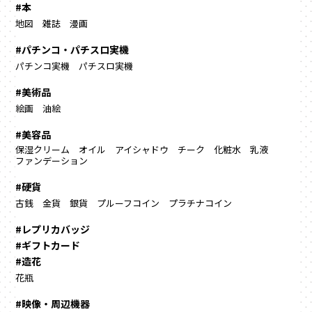
#本
地図
雑誌
漫画
#パチンコ・パチスロ実機
パチンコ実機
パチスロ実機
#美術品
絵画
油絵
#美容品
保湿クリーム
オイル
アイシャドウ
チーク
化粧水
乳液
ファンデーション
#硬貨
古銭
金貨
銀貨
プルーフコイン
プラチナコイン
#レプリカバッジ
#ギフトカード
#造花
花瓶
#映像・周辺機器