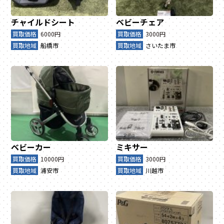
チャイルドシート
ベビーチェア
買取価格
6000円
買取価格
3000円
買取地域
船橋市
買取地域
さいたま市
ベビーカー
ミキサー
買取価格
10000円
買取価格
3000円
買取地域
浦安市
買取地域
川越市