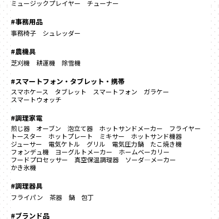
ミュージックプレイヤー
チューナー
#事務用品
事務椅子
シュレッダー
#農機具
芝刈機
耕運機
除雪機
#スマートフォン・タブレット・携帯
スマホケース
タブレット
スマートフォン
ガラケー
スマートウォッチ
#調理家電
煎じ器
オーブン
泡立て器
ホットサンドメーカー
フライヤー
トースター
ホットプレート
ミキサー
ホットサンド機器
ジューサー
電気ケトル
グリル
電気圧力鍋
たこ焼き機
フォンデュ機
ヨーグルトメーカー
ホームベーカリー
フードプロセッサー
真空保温調理器
ソーダ―メーカー
かき氷機
#調理器具
フライパン
茶器
鍋
包丁
#ブランド品