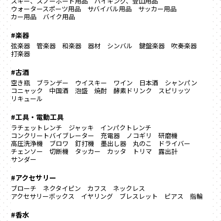
スキー、スノーボード用品
ハイキング、登山用品
ウォータースポーツ用品
サバイバル用品
サッカー用品
カー用品
バイク用品
#楽器
弦楽器
管楽器
和楽器
器材
シンバル
鍵盤楽器
吹奏楽器
打楽器
#古酒
空き瓶
ブランデー
ウイスキー
ワイン
日本酒
シャンパン
コニャック
中国酒
泡盛
焼酎
酵素ドリンク
スピリッツ
リキュール
#工具・電動工具
ラチェットレンチ
ジャッキ
インパクトレンチ
コンクリートバイブレーター
充電器
ノコギリ
研磨機
高圧洗浄機
ブロワ
釘打機
墨出し器
丸のこ
ドライバー
チェンソー
切断機
タッカー
カッタ
トリマ
露出計
サンダー
#アクセサリー
ブローチ
ネクタイピン
カフス
ネックレス
アクセサリーボックス
イヤリング
ブレスレット
ピアス
指輪
#香水