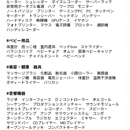
ルーター
シュレッダー
ボイスレコーダー
サーバーラック
非常用ポータブル電源
ハブ
ワープロ
モニター
ノートパソコン
プリンター
ゲーミングPC
PC
タッチペン
キーボード
トランシーバー
ヘッドホン
バッテリー
ハードディスク
無線機
GPUケース
イヤホン
フォトプリンター
マウス
電子辞書
プロッター
通訳機
ハンディレコーダー
#ベビー用品
体重計
抱っこ紐
室内遊具
ベッドbox
ストライダー
バランスバイク
ベビーチェア
オムツ
肩車ベビーキャリア
ベビーカー
チャイルドシート
ベビーベッド
#美容・健康 器具
マッサージブラシ
化粧品
脱毛器
小顔ローラー
美顔器
マッサージ機
美容器
電気シェーバー
体重計
温熱干渉波機
ボディードライヤー
バリカン
#音響機器
ラジオ
インターフェース
ＤＪコントローラー
オルゴール
シーケンサー
プロダクションスイッチャー
サウンドモジュール
カセットプレイヤー
レコーダー
ウーファー
スピーカー
プリメインアンプ
アンプ
サラウンドシステム
コンポ
ターンテーブル
ラジカセ
エフェクター
ミキサー
マイク
サウンドバー
CDプレイヤー
MDプレイヤー
オープンリールデッキ
コンパクトキーボード