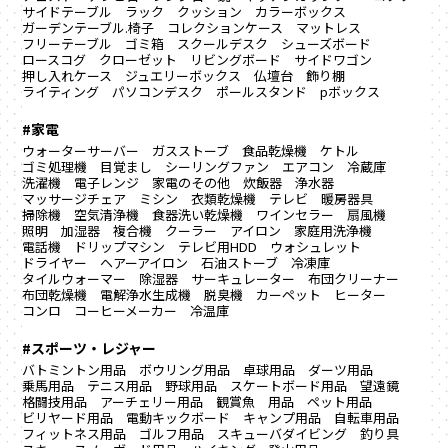
サイドテーブル
ラック
クッション
カラーボックス
ガーデンテーブル.椅子
コレクションケース
マットレス
フリーテーブル
ゴミ箱
スクールデスク
シューズボード
ロースコグ
クローゼット
リビングボード
サイドワゴン
押し入れケース
ジュエリーボックス
仏壇台
飾り棚
ライティング
パソコンデスク
ポールスタンド
pボックス
#家電
ウォーターサーバー
ガスストーブ
食品乾燥機
ケトル
ゴミ処理機
目覚まし
シーリングファン
エアコン
冷蔵庫
洗濯機
電子レンジ
家電のその他
炊飯器
浄水器
マッサージチェア
ミシン
衣類乾燥機
テレビ
暖房器具
掃除機
空気清浄機
食器洗い乾燥機
ワインセラー
扇風機
照明
加湿器
複合機
クーラー
アイロン
家庭用洗浄機
電話機
ドリップマシン
テレビ用HDD
ウォシュレット
ドライヤー
ヘアーアイロン
石油ストーブ
冷凍庫
タイルウォーマー
除湿器
サーキュレーター
布団クリーナー
布団乾燥機
電解浄水生成機
脱臭機
カーペット
ヒーター
コンロ
コーヒーメーカー
冷温庫
#スポーツ・レジャー
バトミントン用品
ボウリング用品
卓球用品
ダーツ用品
乗馬用品
テニス用品
野球用品
スケートボード用品
望遠鏡
格闘技用品
アーチェリー用品
観賞魚 用品
ペット用品
ビリヤード用品
電動キックボード
キャンプ用品
自転車用品
フィットネス用品
ゴルフ用品
スキューバダイビング
釣り具