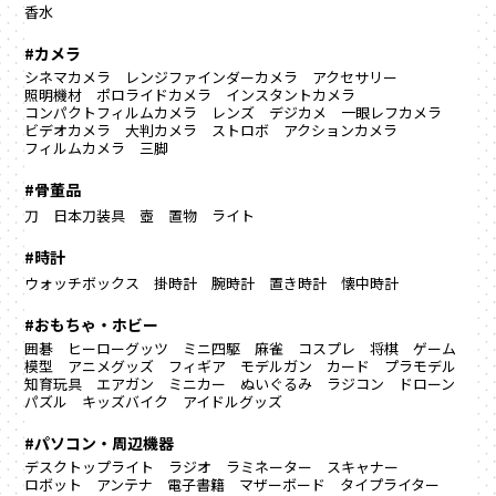
香水
#カメラ
シネマカメラ
レンジファインダーカメラ
アクセサリー
照明機材
ポロライドカメラ
インスタントカメラ
コンパクトフィルムカメラ
レンズ
デジカメ
一眼レフカメラ
ビデオカメラ
大判カメラ
ストロボ
アクションカメラ
フィルムカメラ
三脚
#骨董品
刀
日本刀装具
壺
置物
ライト
#時計
ウォッチボックス
掛時計
腕時計
置き時計
懐中時計
#おもちゃ・ホビー
囲碁
ヒーローグッツ
ミニ四駆
麻雀
コスプレ
将棋
ゲーム
模型
アニメグッズ
フィギア
モデルガン
カード
プラモデル
知育玩具
エアガン
ミニカー
ぬいぐるみ
ラジコン
ドローン
パズル
キッズバイク
アイドルグッズ
#パソコン・周辺機器
デスクトップライト
ラジオ
ラミネーター
スキャナー
ロボット
アンテナ
電子書籍
マザーボード
タイプライター