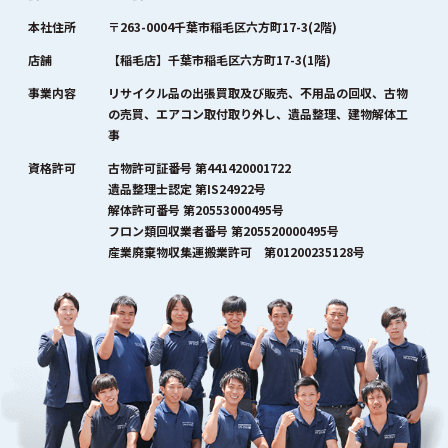
本社住所
〒263-0004千葉市稲毛区六方町17-3(2階)
店舗
【稲毛店】千葉市稲毛区六方町17-3(1階)
事業内容
リサイクル品の出張買取及び販売、不用品の回収、古物
の売買、エアコン取付取り外し、遺品整理、建物解体工
事
資格許可
古物許可証番号 第441420001722
遺品整理士認定 第IS24922号
解体許可番号 第20553000495号
フロン類回収業者番号 第205520000495号
産業廃棄物収集運搬業許可 第01200235128号