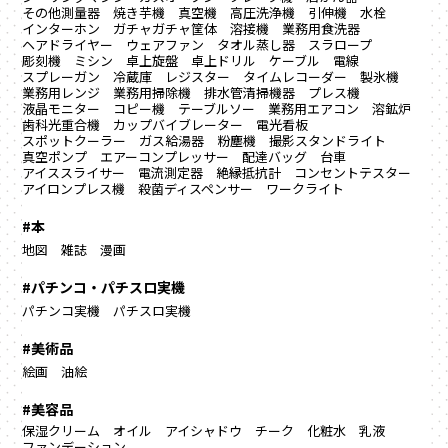
その他測量器
焼き芋機
真空機
高圧洗浄機
引伸機
水栓
インターホン
ガチャガチャ筐体
溶接機
業務用食洗器
ヘアドライヤー
ウェアファン
タオル蒸し器
スラロープ
彫刻機
ミシン
卓上旋盤
卓上ドリル
ケーブル
電線
スプレーガン
冷蔵庫
レジスター
タイムレコーダー
製氷機
業務用レンジ
業務用掃除機
排水管清掃機器
プレス機
液晶モニター
コピー機
テーブルソー
業務用エアコン
溶鉱炉
歯科光重合機
カップバイブレーター
電光看板
スポットクーラー
ガス給湯器
粉塵機
撮影スタンドライト
真空ポンプ
エアーコンプレッサー
配達バッグ
台車
アイススライサー
電流測定器
絶縁抵抗計
コンセントテスター
アイロンプレス機
殺菌ディスペンサー
ワークライト
#本
地図
雑誌
漫画
#パチンコ・パチスロ実機
パチンコ実機
パチスロ実機
#美術品
絵画
油絵
#美容品
保湿クリーム
オイル
アイシャドウ
チーク
化粧水
乳液
ファンデーション