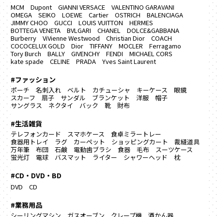
MCM
Dupont
GIANNI VERSACE
VALENTINO GARAVANI
OMEGA
SEIKO
LOEWE
Cartier
OSTRICH
BALENCIAGA
JIMMY CHOO
GUCCI
LOUIS VUITTON
HERMES
BOTTEGA VENETA
BVLGARI
CHANEL
DOLCE&GABBANA
Burberry
ViVienne Westwood
Christian Dior
COACH
COCOCELUX GOLD
Dior
TIFFANY
MOCLER
Ferragamo
Tory Burch
BALLY
GIVENCHY
FENDI
MICHAEL CORS
kate spade
CELINE
PRADA
Yves Saint Laurent
#ファッション
ポーチ
名刺入れ
ベルト
カチューシャ
キーケース
眼鏡
スカーフ
扇子
サンダル
ブランケット
洋服
帽子
サングラス
ネクタイ
バック
靴
財布
#生活雑貨
テレフォンカード
スマホケース
食卓ミラートレー
食器用トレイ
ラグ カーペット
ショッピングカート
裁縫道具
万年筆
布団
石鹸
電動歯ブラシ
食器
毛布
スーツケース
蛍光灯
電球
バスマット
ライター
シャワーヘッド
枕
#CD・DVD・BD
DVD
CD
#業務用品
シーリングマシン
ガスオーブン
クレープ機
酒かん器