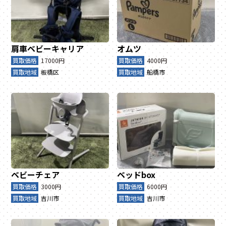
肩車ベビーキャリア
オムツ
買取価格
17000円
買取価格
4000円
買取地域
板橋区
買取地域
船橋市
ベビーチェア
ベッドbox
買取価格
3000円
買取価格
6000円
買取地域
吉川市
買取地域
吉川市