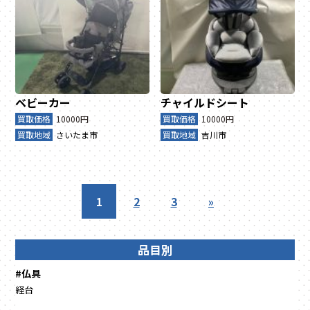
ベビーカー
チャイルドシート
買取価格
10000円
買取価格
10000円
買取地域
さいたま市
買取地域
吉川市
1
2
3
»
品目別
#仏具
経台