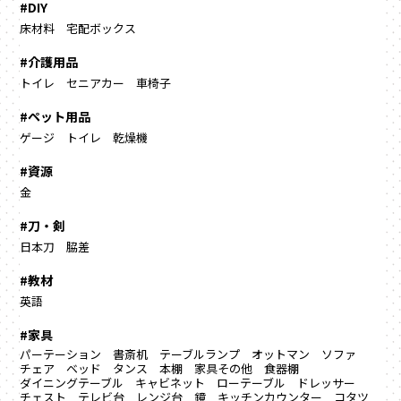
#DIY
床材料
宅配ボックス
#介護用品
トイレ
セニアカー
車椅子
#ペット用品
ゲージ
トイレ
乾燥機
#資源
金
#刀・剣
日本刀
脇差
#教材
英語
#家具
パーテーション
書斎机
テーブルランプ
オットマン
ソファ
チェア
ベッド
タンス
本棚
家具その他
食器棚
ダイニングテーブル
キャビネット
ローテーブル
ドレッサー
チェスト
テレビ台
レンジ台
鏡
キッチンカウンター
コタツ