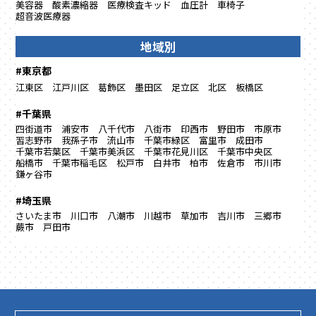
美容器
酸素濃縮器
医療検査キッド
血圧計
車椅子
超音波医療器
地域別
#東京都
江東区
江戸川区
葛飾区
墨田区
足立区
北区
板橋区
#千葉県
四街道市
浦安市
八千代市
八街市
印西市
野田市
市原市
習志野市
我孫子市
流山市
千葉市緑区
富里市
成田市
千葉市若葉区
千葉市美浜区
千葉市花見川区
千葉市中央区
船橋市
千葉市稲毛区
松戸市
白井市
柏市
佐倉市
市川市
鎌ヶ谷市
#埼玉県
さいたま市
川口市
八潮市
川越市
草加市
吉川市
三郷市
蕨市
戸田市