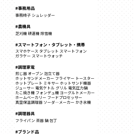
#事務用品
事務椅子
シュレッダー
#農機具
芝刈機
耕運機
除雪機
#スマートフォン・タブレット・携帯
スマホケース
タブレット
スマートフォン
ガラケー
スマートウォッチ
#調理家電
煎じ器
オーブン
泡立て器
ホットサンドメーカー
フライヤー
トースター
ホットプレート
ミキサー
ホットサンド機器
ジューサー
電気ケトル
グリル
電気圧力鍋
たこ焼き機
フォンデュ機
ヨーグルトメーカー
ホームベーカリー
フードプロセッサー
真空保温調理器
ソーダ―メーカー
かき氷機
#調理器具
フライパン
茶器
鍋
包丁
#ブランド品