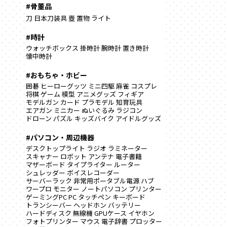
#骨董品
刀
日本刀装具
壺
置物
ライト
#時計
ウォッチボックス
掛時計
腕時計
置き時計
懐中時計
#おもちゃ・ホビー
囲碁
ヒーローグッツ
ミニ四駆
麻雀
コスプレ
将棋
ゲーム
模型
アニメグッズ
フィギア
モデルガン
カード
プラモデル
知育玩具
エアガン
ミニカー
ぬいぐるみ
ラジコン
ドローン
パズル
キッズバイク
アイドルグッズ
#パソコン・周辺機器
デスクトップライト
ラジオ
ラミネーター
スキャナー
ロボット
アンテナ
電子書籍
マザーボード
タイプライター
ルーター
シュレッダー
ボイスレコーダー
サーバーラック
非常用ポータブル電源
ハブ
ワープロ
モニター
ノートパソコン
プリンター
ゲーミングPC
PC
タッチペン
キーボード
トランシーバー
ヘッドホン
バッテリー
ハードディスク
無線機
GPUケース
イヤホン
フォトプリンター
マウス
電子辞書
プロッター