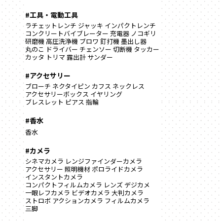
#工具・電動工具
ラチェットレンチ
ジャッキ
インパクトレンチ
コンクリートバイブレーター
充電器
ノコギリ
研磨機
高圧洗浄機
ブロワ
釘打機
墨出し器
丸のこ
ドライバー
チェンソー
切断機
タッカー
カッタ
トリマ
露出計
サンダー
#アクセサリー
ブローチ
ネクタイピン
カフス
ネックレス
アクセサリーボックス
イヤリング
ブレスレット
ピアス
指輪
#香水
香水
#カメラ
シネマカメラ
レンジファインダーカメラ
アクセサリー
照明機材
ポロライドカメラ
インスタントカメラ
コンパクトフィルムカメラ
レンズ
デジカメ
一眼レフカメラ
ビデオカメラ
大判カメラ
ストロボ
アクションカメラ
フィルムカメラ
三脚