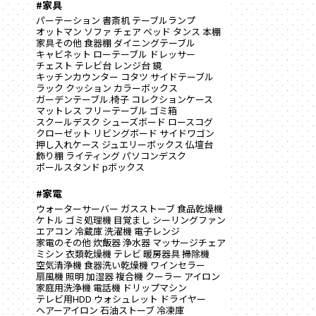
#家具
パーテーション
書斎机
テーブルランプ
オットマン
ソファ
チェア
ベッド
タンス
本棚
家具その他
食器棚
ダイニングテーブル
キャビネット
ローテーブル
ドレッサー
チェスト
テレビ台
レンジ台
鏡
キッチンカウンター
コタツ
サイドテーブル
ラック
クッション
カラーボックス
ガーデンテーブル.椅子
コレクションケース
マットレス
フリーテーブル
ゴミ箱
スクールデスク
シューズボード
ロースコグ
クローゼット
リビングボード
サイドワゴン
押し入れケース
ジュエリーボックス
仏壇台
飾り棚
ライティング
パソコンデスク
ポールスタンド
pボックス
#家電
ウォーターサーバー
ガスストーブ
食品乾燥機
ケトル
ゴミ処理機
目覚まし
シーリングファン
エアコン
冷蔵庫
洗濯機
電子レンジ
家電のその他
炊飯器
浄水器
マッサージチェア
ミシン
衣類乾燥機
テレビ
暖房器具
掃除機
空気清浄機
食器洗い乾燥機
ワインセラー
扇風機
照明
加湿器
複合機
クーラー
アイロン
家庭用洗浄機
電話機
ドリップマシン
テレビ用HDD
ウォシュレット
ドライヤー
ヘアーアイロン
石油ストーブ
冷凍庫