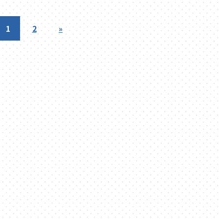
1
2
»