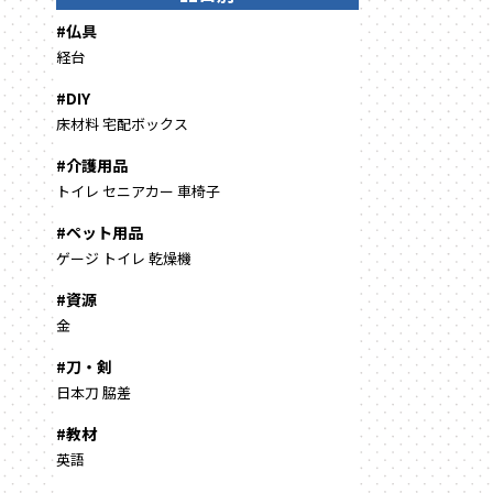
#仏具
経台
#DIY
床材料
宅配ボックス
#介護用品
トイレ
セニアカー
車椅子
#ペット用品
ゲージ
トイレ
乾燥機
#資源
金
#刀・剣
日本刀
脇差
#教材
英語