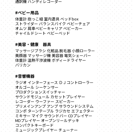
通訳機
ハンディレコーダー
#ベビー用品
体重計
抱っこ紐
室内遊具
ベッドbox
ストライダー
バランスバイク
ベビーチェア
オムツ
肩車ベビーキャリア
ベビーカー
チャイルドシート
ベビーベッド
#美容・健康 器具
マッサージブラシ
化粧品
脱毛器
小顔ローラー
美顔器
マッサージ機
美容器
電気シェーバー
体重計
温熱干渉波機
ボディードライヤー
バリカン
#音響機器
ラジオ
インターフェース
ＤＪコントローラー
オルゴール
シーケンサー
プロダクションスイッチャー
サウンドモジュール
カセットプレイヤー
レコーダー
ウーファー
スピーカー
プリメインアンプ
アンプ
サラウンドシステム
コンポ
ターンテーブル
ラジカセ
エフェクター
ミキサー
マイク
サウンドバー
CDプレイヤー
MDプレイヤー
オープンリールデッキ
コンパクトキーボード
ミュージックプレイヤー
チューナー