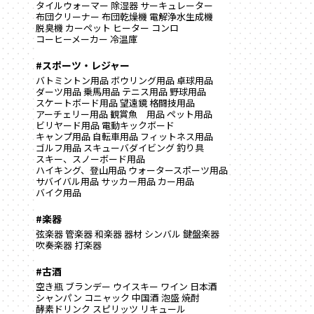
タイルウォーマー
除湿器
サーキュレーター
布団クリーナー
布団乾燥機
電解浄水生成機
脱臭機
カーペット
ヒーター
コンロ
コーヒーメーカー
冷温庫
#スポーツ・レジャー
バトミントン用品
ボウリング用品
卓球用品
ダーツ用品
乗馬用品
テニス用品
野球用品
スケートボード用品
望遠鏡
格闘技用品
アーチェリー用品
観賞魚 用品
ペット用品
ビリヤード用品
電動キックボード
キャンプ用品
自転車用品
フィットネス用品
ゴルフ用品
スキューバダイビング
釣り具
スキー、スノーボード用品
ハイキング、登山用品
ウォータースポーツ用品
サバイバル用品
サッカー用品
カー用品
バイク用品
#楽器
弦楽器
管楽器
和楽器
器材
シンバル
鍵盤楽器
吹奏楽器
打楽器
#古酒
空き瓶
ブランデー
ウイスキー
ワイン
日本酒
シャンパン
コニャック
中国酒
泡盛
焼酎
酵素ドリンク
スピリッツ
リキュール