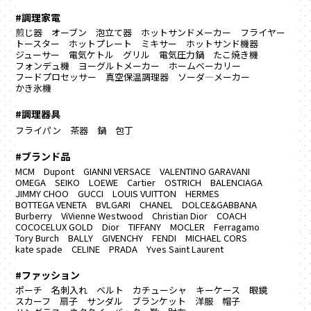
#調理家電
煎じ器
オーブン
泡立て器
ホットサンドメーカー
フライヤー
トースター
ホットプレート
ミキサー
ホットサンド機器
ジューサー
電気ケトル
グリル
電気圧力鍋
たこ焼き機
フォンデュ機
ヨーグルトメーカー
ホームベーカリー
フードプロセッサー
真空保温調理器
ソーダ―メーカー
かき氷機
#調理器具
フライパン
茶器
鍋
包丁
#ブランド品
MCM
Dupont
GIANNI VERSACE
VALENTINO GARAVANI
OMEGA
SEIKO
LOEWE
Cartier
OSTRICH
BALENCIAGA
JIMMY CHOO
GUCCI
LOUIS VUITTON
HERMES
BOTTEGA VENETA
BVLGARI
CHANEL
DOLCE&GABBANA
Burberry
ViVienne Westwood
Christian Dior
COACH
COCOCELUX GOLD
Dior
TIFFANY
MOCLER
Ferragamo
Tory Burch
BALLY
GIVENCHY
FENDI
MICHAEL CORS
kate spade
CELINE
PRADA
Yves Saint Laurent
#ファッション
ポーチ
名刺入れ
ベルト
カチューシャ
キーケース
眼鏡
スカーフ
扇子
サンダル
ブランケット
洋服
帽子