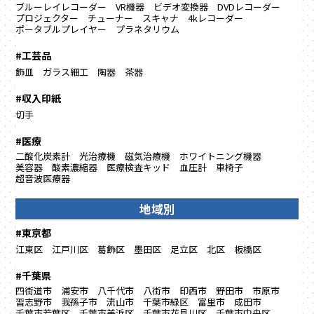
ブルーレイレコーダー
VR機器
ビデオ変換器
DVDレコーダー
プロジェクター
チューナー
スキャナ
4kレコーダー
ポータブルプレイヤー
プラネタリウム
#工芸品
飾皿
ガラス細工
陶器
茶器
#収入印紙
切手
#医療
二酸化炭素計
光治療機
磁気治療機
ホワイトニング機器
美容器
酸素濃縮器
医療検査キッド
血圧計
車椅子
超音波医療器
地域別
#東京都
江東区
江戸川区
葛飾区
墨田区
足立区
北区
板橋区
#千葉県
四街道市
浦安市
八千代市
八街市
印西市
野田市
市原市
習志野市
我孫子市
流山市
千葉市緑区
富里市
成田市
千葉市若葉区
千葉市美浜区
千葉市花見川区
千葉市中央区