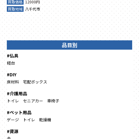
買取価格
12000円
買取地域
八千代市
品目別
#仏具
経台
#DIY
床材料
宅配ボックス
#介護用品
トイレ
セニアカー
車椅子
#ペット用品
ゲージ
トイレ
乾燥機
#資源
金