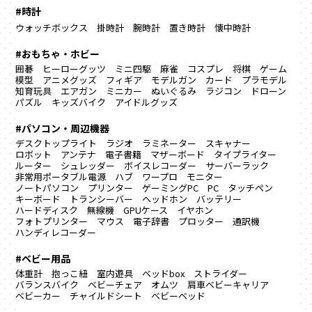
#時計
ウォッチボックス
掛時計
腕時計
置き時計
懐中時計
#おもちゃ・ホビー
囲碁
ヒーローグッツ
ミニ四駆
麻雀
コスプレ
将棋
ゲーム
模型
アニメグッズ
フィギア
モデルガン
カード
プラモデル
知育玩具
エアガン
ミニカー
ぬいぐるみ
ラジコン
ドローン
パズル
キッズバイク
アイドルグッズ
#パソコン・周辺機器
デスクトップライト
ラジオ
ラミネーター
スキャナー
ロボット
アンテナ
電子書籍
マザーボード
タイプライター
ルーター
シュレッダー
ボイスレコーダー
サーバーラック
非常用ポータブル電源
ハブ
ワープロ
モニター
ノートパソコン
プリンター
ゲーミングPC
PC
タッチペン
キーボード
トランシーバー
ヘッドホン
バッテリー
ハードディスク
無線機
GPUケース
イヤホン
フォトプリンター
マウス
電子辞書
プロッター
通訳機
ハンディレコーダー
#ベビー用品
体重計
抱っこ紐
室内遊具
ベッドbox
ストライダー
バランスバイク
ベビーチェア
オムツ
肩車ベビーキャリア
ベビーカー
チャイルドシート
ベビーベッド