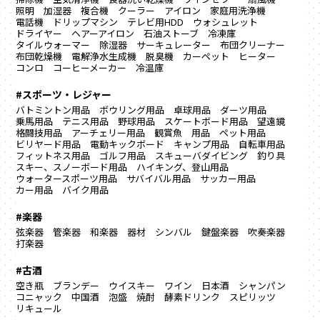
照明
加湿器
複合機
クーラー
アイロン
家庭用洗浄機
電話機
ドリップマシン
テレビ用HDD
ウォシュレット
ドライヤー
ヘアーアイロン
石油ストーブ
冷凍庫
タイルウォーマー
除湿器
サーキュレーター
布団クリーナー
布団乾燥機
電解浄水生成機
脱臭機
カーペット
ヒーター
コンロ
コーヒーメーカー
冷温庫
#スポーツ・レジャー
バトミントン用品
ボウリング用品
卓球用品
ダーツ用品
乗馬用品
テニス用品
野球用品
スケートボード用品
望遠鏡
格闘技用品
アーチェリー用品
観賞魚 用品
ペット用品
ビリヤード用品
電動キックボード
キャンプ用品
自転車用品
フィットネス用品
ゴルフ用品
スキューバダイビング
釣り具
スキー、スノーボード用品
ハイキング、登山用品
ウォータースポーツ用品
サバイバル用品
サッカー用品
カー用品
バイク用品
#楽器
弦楽器
管楽器
和楽器
器材
シンバル
鍵盤楽器
吹奏楽器
打楽器
#古酒
空き瓶
ブランデー
ウイスキー
ワイン
日本酒
シャンパン
コニャック
中国酒
泡盛
焼酎
酵素ドリンク
スピリッツ
リキュール