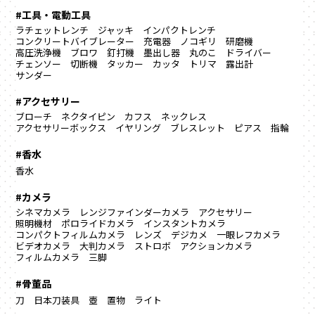
#工具・電動工具
ラチェットレンチ
ジャッキ
インパクトレンチ
コンクリートバイブレーター
充電器
ノコギリ
研磨機
高圧洗浄機
ブロワ
釘打機
墨出し器
丸のこ
ドライバー
チェンソー
切断機
タッカー
カッタ
トリマ
露出計
サンダー
#アクセサリー
ブローチ
ネクタイピン
カフス
ネックレス
アクセサリーボックス
イヤリング
ブレスレット
ピアス
指輪
#香水
香水
#カメラ
シネマカメラ
レンジファインダーカメラ
アクセサリー
照明機材
ポロライドカメラ
インスタントカメラ
コンパクトフィルムカメラ
レンズ
デジカメ
一眼レフカメラ
ビデオカメラ
大判カメラ
ストロボ
アクションカメラ
フィルムカメラ
三脚
#骨董品
刀
日本刀装具
壺
置物
ライト