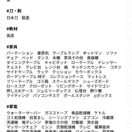
#刀・剣
日本刀
脇差
#教材
英語
#家具
パーテーション
書斎机
テーブルランプ
オットマン
ソファ
チェア
ベッド
タンス
本棚
家具その他
食器棚
ダイニングテーブル
キャビネット
ローテーブル
ドレッサー
チェスト
テレビ台
レンジ台
鏡
キッチンカウンター
コタツ
サイドテーブル
ラック
クッション
カラーボックス
ガーデンテーブル.椅子
コレクションケース
マットレス
フリーテーブル
ゴミ箱
スクールデスク
シューズボード
ロースコグ
クローゼット
リビングボード
サイドワゴン
押し入れケース
ジュエリーボックス
仏壇台
飾り棚
ライティング
パソコンデスク
ポールスタンド
pボックス
#家電
ウォーターサーバー
ガスストーブ
食品乾燥機
ケトル
ゴミ処理機
目覚まし
シーリングファン
エアコン
冷蔵庫
洗濯機
電子レンジ
家電のその他
炊飯器
浄水器
マッサージチェア
ミシン
衣類乾燥機
テレビ
暖房器具
掃除機
空気清浄機
食器洗い乾燥機
ワインセラー
扇風機