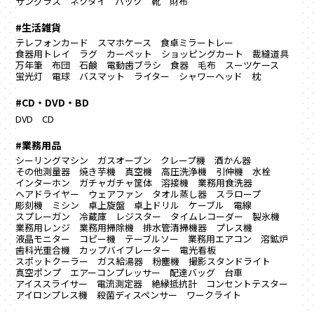
サングラス
ネクタイ
バック
靴
財布
#生活雑貨
テレフォンカード
スマホケース
食卓ミラートレー
食器用トレイ
ラグ カーペット
ショッピングカート
裁縫道具
万年筆
布団
石鹸
電動歯ブラシ
食器
毛布
スーツケース
蛍光灯
電球
バスマット
ライター
シャワーヘッド
枕
#CD・DVD・BD
DVD
CD
#業務用品
シーリングマシン
ガスオーブン
クレープ機
酒かん器
その他測量器
焼き芋機
真空機
高圧洗浄機
引伸機
水栓
インターホン
ガチャガチャ筐体
溶接機
業務用食洗器
ヘアドライヤー
ウェアファン
タオル蒸し器
スラロープ
彫刻機
ミシン
卓上旋盤
卓上ドリル
ケーブル
電線
スプレーガン
冷蔵庫
レジスター
タイムレコーダー
製氷機
業務用レンジ
業務用掃除機
排水管清掃機器
プレス機
液晶モニター
コピー機
テーブルソー
業務用エアコン
溶鉱炉
歯科光重合機
カップバイブレーター
電光看板
スポットクーラー
ガス給湯器
粉塵機
撮影スタンドライト
真空ポンプ
エアーコンプレッサー
配達バッグ
台車
アイススライサー
電流測定器
絶縁抵抗計
コンセントテスター
アイロンプレス機
殺菌ディスペンサー
ワークライト