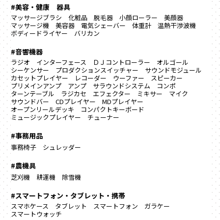
#美容・健康 器具
マッサージブラシ
化粧品
脱毛器
小顔ローラー
美顔器
マッサージ機
美容器
電気シェーバー
体重計
温熱干渉波機
ボディードライヤー
バリカン
#音響機器
ラジオ
インターフェース
ＤＪコントローラー
オルゴール
シーケンサー
プロダクションスイッチャー
サウンドモジュール
カセットプレイヤー
レコーダー
ウーファー
スピーカー
プリメインアンプ
アンプ
サラウンドシステム
コンポ
ターンテーブル
ラジカセ
エフェクター
ミキサー
マイク
サウンドバー
CDプレイヤー
MDプレイヤー
オープンリールデッキ
コンパクトキーボード
ミュージックプレイヤー
チューナー
#事務用品
事務椅子
シュレッダー
#農機具
芝刈機
耕運機
除雪機
#スマートフォン・タブレット・携帯
スマホケース
タブレット
スマートフォン
ガラケー
スマートウォッチ