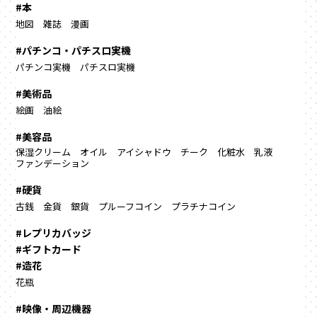
#本
地図
雑誌
漫画
#パチンコ・パチスロ実機
パチンコ実機
パチスロ実機
#美術品
絵画
油絵
#美容品
保湿クリーム
オイル
アイシャドウ
チーク
化粧水
乳液
ファンデーション
#硬貨
古銭
金貨
銀貨
プルーフコイン
プラチナコイン
#レプリカバッジ
#ギフトカード
#造花
花瓶
#映像・周辺機器