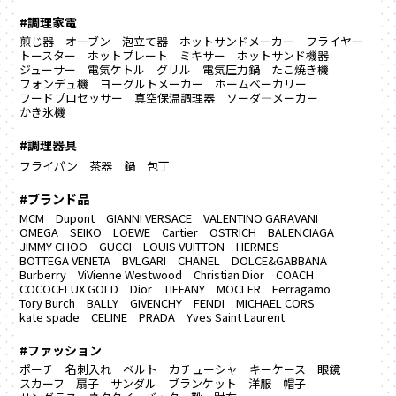
#調理家電
煎じ器
オーブン
泡立て器
ホットサンドメーカー
フライヤー
トースター
ホットプレート
ミキサー
ホットサンド機器
ジューサー
電気ケトル
グリル
電気圧力鍋
たこ焼き機
フォンデュ機
ヨーグルトメーカー
ホームベーカリー
フードプロセッサー
真空保温調理器
ソーダ―メーカー
かき氷機
#調理器具
フライパン
茶器
鍋
包丁
#ブランド品
MCM
Dupont
GIANNI VERSACE
VALENTINO GARAVANI
OMEGA
SEIKO
LOEWE
Cartier
OSTRICH
BALENCIAGA
JIMMY CHOO
GUCCI
LOUIS VUITTON
HERMES
BOTTEGA VENETA
BVLGARI
CHANEL
DOLCE&GABBANA
Burberry
ViVienne Westwood
Christian Dior
COACH
COCOCELUX GOLD
Dior
TIFFANY
MOCLER
Ferragamo
Tory Burch
BALLY
GIVENCHY
FENDI
MICHAEL CORS
kate spade
CELINE
PRADA
Yves Saint Laurent
#ファッション
ポーチ
名刺入れ
ベルト
カチューシャ
キーケース
眼鏡
スカーフ
扇子
サンダル
ブランケット
洋服
帽子