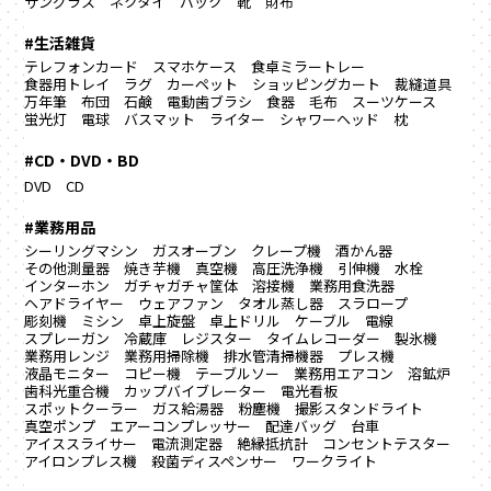
サングラス
ネクタイ
バック
靴
財布
#生活雑貨
テレフォンカード
スマホケース
食卓ミラートレー
食器用トレイ
ラグ カーペット
ショッピングカート
裁縫道具
万年筆
布団
石鹸
電動歯ブラシ
食器
毛布
スーツケース
蛍光灯
電球
バスマット
ライター
シャワーヘッド
枕
#CD・DVD・BD
DVD
CD
#業務用品
シーリングマシン
ガスオーブン
クレープ機
酒かん器
その他測量器
焼き芋機
真空機
高圧洗浄機
引伸機
水栓
インターホン
ガチャガチャ筐体
溶接機
業務用食洗器
ヘアドライヤー
ウェアファン
タオル蒸し器
スラロープ
彫刻機
ミシン
卓上旋盤
卓上ドリル
ケーブル
電線
スプレーガン
冷蔵庫
レジスター
タイムレコーダー
製氷機
業務用レンジ
業務用掃除機
排水管清掃機器
プレス機
液晶モニター
コピー機
テーブルソー
業務用エアコン
溶鉱炉
歯科光重合機
カップバイブレーター
電光看板
スポットクーラー
ガス給湯器
粉塵機
撮影スタンドライト
真空ポンプ
エアーコンプレッサー
配達バッグ
台車
アイススライサー
電流測定器
絶縁抵抗計
コンセントテスター
アイロンプレス機
殺菌ディスペンサー
ワークライト