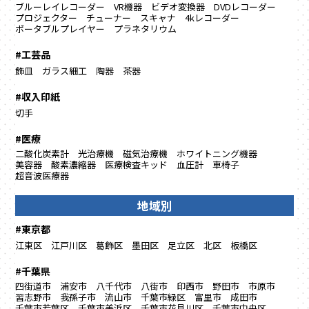
ブルーレイレコーダー
VR機器
ビデオ変換器
DVDレコーダー
プロジェクター
チューナー
スキャナ
4kレコーダー
ポータブルプレイヤー
プラネタリウム
#工芸品
飾皿
ガラス細工
陶器
茶器
#収入印紙
切手
#医療
二酸化炭素計
光治療機
磁気治療機
ホワイトニング機器
美容器
酸素濃縮器
医療検査キッド
血圧計
車椅子
超音波医療器
地域別
#東京都
江東区
江戸川区
葛飾区
墨田区
足立区
北区
板橋区
#千葉県
四街道市
浦安市
八千代市
八街市
印西市
野田市
市原市
習志野市
我孫子市
流山市
千葉市緑区
富里市
成田市
千葉市若葉区
千葉市美浜区
千葉市花見川区
千葉市中央区