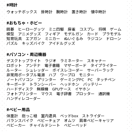
#時計
ウォッチボックス
掛時計
腕時計
置き時計
懐中時計
#おもちゃ・ホビー
囲碁
ヒーローグッツ
ミニ四駆
麻雀
コスプレ
将棋
ゲーム
模型
アニメグッズ
フィギア
モデルガン
カード
プラモデル
知育玩具
エアガン
ミニカー
ぬいぐるみ
ラジコン
ドローン
パズル
キッズバイク
アイドルグッズ
#パソコン・周辺機器
デスクトップライト
ラジオ
ラミネーター
スキャナー
ロボット
アンテナ
電子書籍
マザーボード
タイプライター
ルーター
シュレッダー
ボイスレコーダー
サーバーラック
非常用ポータブル電源
ハブ
ワープロ
モニター
ノートパソコン
プリンター
ゲーミングPC
PC
タッチペン
キーボード
トランシーバー
ヘッドホン
バッテリー
ハードディスク
無線機
GPUケース
イヤホン
フォトプリンター
マウス
電子辞書
プロッター
通訳機
ハンディレコーダー
#ベビー用品
体重計
抱っこ紐
室内遊具
ベッドbox
ストライダー
バランスバイク
ベビーチェア
オムツ
肩車ベビーキャリア
ベビーカー
チャイルドシート
ベビーベッド