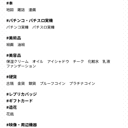
#本
地図
雑誌
漫画
#パチンコ・パチスロ実機
パチンコ実機
パチスロ実機
#美術品
絵画
油絵
#美容品
保湿クリーム
オイル
アイシャドウ
チーク
化粧水
乳液
ファンデーション
#硬貨
古銭
金貨
銀貨
プルーフコイン
プラチナコイン
#レプリカバッジ
#ギフトカード
#造花
花瓶
#映像・周辺機器