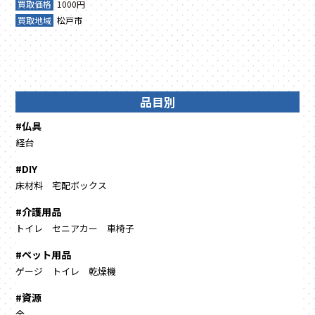
買取価格
1000円
買取地域
松戸市
品目別
#仏具
経台
#DIY
床材料
宅配ボックス
#介護用品
トイレ
セニアカー
車椅子
#ペット用品
ゲージ
トイレ
乾燥機
#資源
金