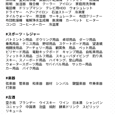
照明
加湿器
複合機
クーラー
アイロン
家庭用洗浄機
電話機
ドリップマシン
テレビ用HDD
ウォシュレット
ドライヤー
ヘアーアイロン
石油ストーブ
冷凍庫
タイルウォーマー
除湿器
サーキュレーター
布団クリーナー
布団乾燥機
電解浄水生成機
脱臭機
カーペット
ヒーター
コンロ
コーヒーメーカー
冷温庫
#スポーツ・レジャー
バトミントン用品
ボウリング用品
卓球用品
ダーツ用品
乗馬用品
テニス用品
野球用品
スケートボード用品
望遠鏡
格闘技用品
アーチェリー用品
観賞魚 用品
ペット用品
ビリヤード用品
電動キックボード
キャンプ用品
自転車用品
フィットネス用品
ゴルフ用品
スキューバダイビング
釣り具
スキー、スノーボード用品
ハイキング、登山用品
ウォータースポーツ用品
サバイバル用品
サッカー用品
カー用品
バイク用品
#楽器
弦楽器
管楽器
和楽器
器材
シンバル
鍵盤楽器
吹奏楽器
打楽器
#古酒
空き瓶
ブランデー
ウイスキー
ワイン
日本酒
シャンパン
コニャック
中国酒
泡盛
焼酎
酵素ドリンク
スピリッツ
リキュール