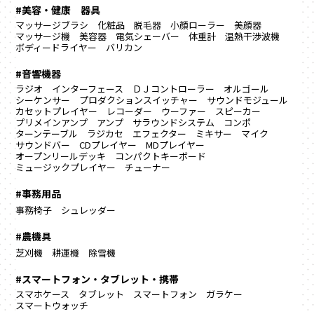
#美容・健康 器具
マッサージブラシ
化粧品
脱毛器
小顔ローラー
美顔器
マッサージ機
美容器
電気シェーバー
体重計
温熱干渉波機
ボディードライヤー
バリカン
#音響機器
ラジオ
インターフェース
ＤＪコントローラー
オルゴール
シーケンサー
プロダクションスイッチャー
サウンドモジュール
カセットプレイヤー
レコーダー
ウーファー
スピーカー
プリメインアンプ
アンプ
サラウンドシステム
コンポ
ターンテーブル
ラジカセ
エフェクター
ミキサー
マイク
サウンドバー
CDプレイヤー
MDプレイヤー
オープンリールデッキ
コンパクトキーボード
ミュージックプレイヤー
チューナー
#事務用品
事務椅子
シュレッダー
#農機具
芝刈機
耕運機
除雪機
#スマートフォン・タブレット・携帯
スマホケース
タブレット
スマートフォン
ガラケー
スマートウォッチ