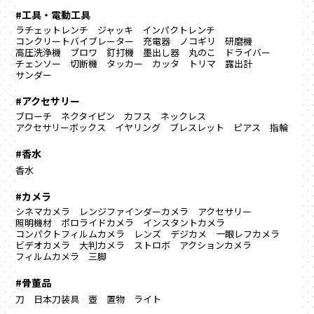
#工具・電動工具
ラチェットレンチ
ジャッキ
インパクトレンチ
コンクリートバイブレーター
充電器
ノコギリ
研磨機
高圧洗浄機
ブロワ
釘打機
墨出し器
丸のこ
ドライバー
チェンソー
切断機
タッカー
カッタ
トリマ
露出計
サンダー
#アクセサリー
ブローチ
ネクタイピン
カフス
ネックレス
アクセサリーボックス
イヤリング
ブレスレット
ピアス
指輪
#香水
香水
#カメラ
シネマカメラ
レンジファインダーカメラ
アクセサリー
照明機材
ポロライドカメラ
インスタントカメラ
コンパクトフィルムカメラ
レンズ
デジカメ
一眼レフカメラ
ビデオカメラ
大判カメラ
ストロボ
アクションカメラ
フィルムカメラ
三脚
#骨董品
刀
日本刀装具
壺
置物
ライト