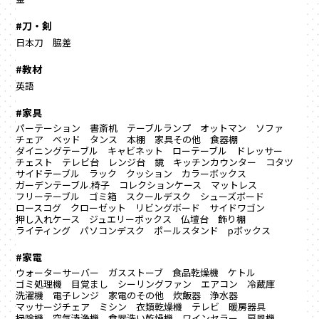
#刀・剣
日本刀
脇差
#教材
英語
#家具
パーテーション
書斎机
テーブルランプ
オットマン
ソファ
チェア
ベッド
タンス
本棚
家具その他
食器棚
ダイニングテーブル
キャビネット
ローテーブル
ドレッサー
チェスト
テレビ台
レンジ台
鏡
キッチンカウンター
コタツ
サイドテーブル
ラック
クッション
カラーボックス
ガーデンテーブル.椅子
コレクションケース
マットレス
フリーテーブル
ゴミ箱
スクールデスク
シューズボード
ロースコグ
クローゼット
リビングボード
サイドワゴン
押し入れケース
ジュエリーボックス
仏壇台
飾り棚
ライティング
パソコンデスク
ポールスタンド
pボックス
#家電
ウォーターサーバー
ガスストーブ
食品乾燥機
ケトル
ゴミ処理機
目覚まし
シーリングファン
エアコン
冷蔵庫
洗濯機
電子レンジ
家電のその他
炊飯器
浄水器
マッサージチェア
ミシン
衣類乾燥機
テレビ
暖房器具
掃除機
空気清浄機
食器洗い乾燥機
ワインセラー
扇風機