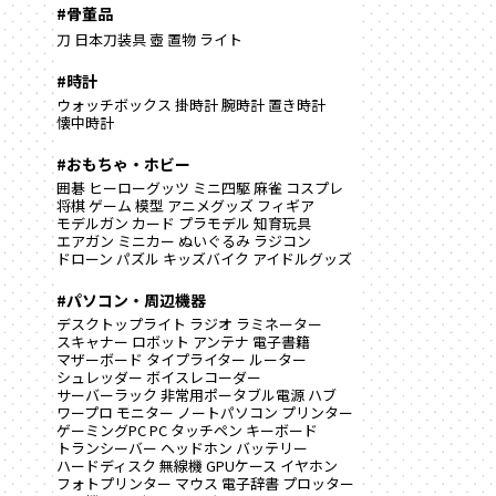
#骨董品
刀
日本刀装具
壺
置物
ライト
#時計
ウォッチボックス
掛時計
腕時計
置き時計
懐中時計
#おもちゃ・ホビー
囲碁
ヒーローグッツ
ミニ四駆
麻雀
コスプレ
将棋
ゲーム
模型
アニメグッズ
フィギア
モデルガン
カード
プラモデル
知育玩具
エアガン
ミニカー
ぬいぐるみ
ラジコン
ドローン
パズル
キッズバイク
アイドルグッズ
#パソコン・周辺機器
デスクトップライト
ラジオ
ラミネーター
スキャナー
ロボット
アンテナ
電子書籍
マザーボード
タイプライター
ルーター
シュレッダー
ボイスレコーダー
サーバーラック
非常用ポータブル電源
ハブ
ワープロ
モニター
ノートパソコン
プリンター
ゲーミングPC
PC
タッチペン
キーボード
トランシーバー
ヘッドホン
バッテリー
ハードディスク
無線機
GPUケース
イヤホン
フォトプリンター
マウス
電子辞書
プロッター