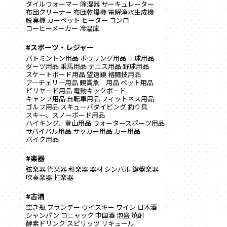
タイルウォーマー
除湿器
サーキュレーター
布団クリーナー
布団乾燥機
電解浄水生成機
脱臭機
カーペット
ヒーター
コンロ
コーヒーメーカー
冷温庫
#スポーツ・レジャー
バトミントン用品
ボウリング用品
卓球用品
ダーツ用品
乗馬用品
テニス用品
野球用品
スケートボード用品
望遠鏡
格闘技用品
アーチェリー用品
観賞魚 用品
ペット用品
ビリヤード用品
電動キックボード
キャンプ用品
自転車用品
フィットネス用品
ゴルフ用品
スキューバダイビング
釣り具
スキー、スノーボード用品
ハイキング、登山用品
ウォータースポーツ用品
サバイバル用品
サッカー用品
カー用品
バイク用品
#楽器
弦楽器
管楽器
和楽器
器材
シンバル
鍵盤楽器
吹奏楽器
打楽器
#古酒
空き瓶
ブランデー
ウイスキー
ワイン
日本酒
シャンパン
コニャック
中国酒
泡盛
焼酎
酵素ドリンク
スピリッツ
リキュール