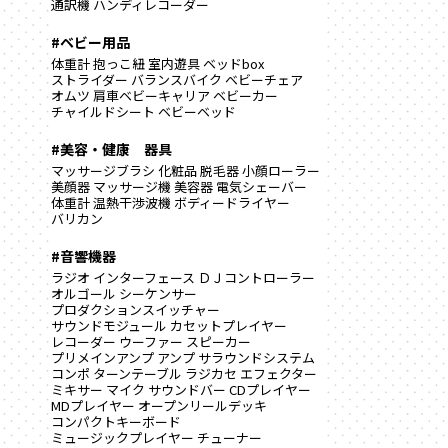
通訳機
ハンディレコーダー
#ベビー用品
体重計
抱っこ紐
室内遊具
ベッドbox
ストライダー
バランスバイク
ベビーチェア
オムツ
肩車ベビーキャリア
ベビーカー
チャイルドシート
ベビーベッド
#美容・健康 器具
マッサージブラシ
化粧品
脱毛器
小顔ローラー
美顔器
マッサージ機
美容器
電気シェーバー
体重計
温熱干渉波機
ボディードライヤー
バリカン
#音響機器
ラジオ
インターフェース
ＤＪコントローラー
オルゴール
シーケンサー
プロダクションスイッチャー
サウンドモジュール
カセットプレイヤー
レコーダー
ウーファー
スピーカー
プリメインアンプ
アンプ
サラウンドシステム
コンポ
ターンテーブル
ラジカセ
エフェクター
ミキサー
マイク
サウンドバー
CDプレイヤー
MDプレイヤー
オープンリールデッキ
コンパクトキーボード
ミュージックプレイヤー
チューナー