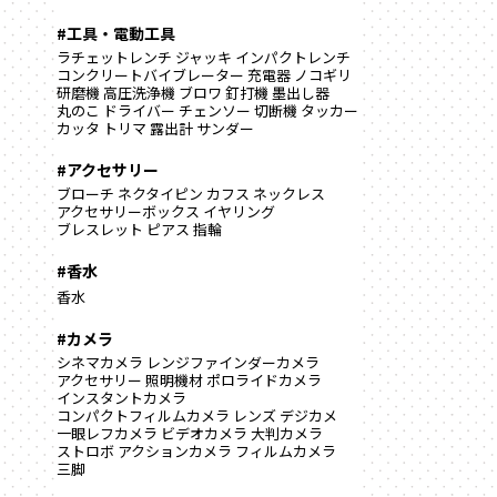
#工具・電動工具
ラチェットレンチ
ジャッキ
インパクトレンチ
コンクリートバイブレーター
充電器
ノコギリ
研磨機
高圧洗浄機
ブロワ
釘打機
墨出し器
丸のこ
ドライバー
チェンソー
切断機
タッカー
カッタ
トリマ
露出計
サンダー
#アクセサリー
ブローチ
ネクタイピン
カフス
ネックレス
アクセサリーボックス
イヤリング
ブレスレット
ピアス
指輪
#香水
香水
#カメラ
シネマカメラ
レンジファインダーカメラ
アクセサリー
照明機材
ポロライドカメラ
インスタントカメラ
コンパクトフィルムカメラ
レンズ
デジカメ
一眼レフカメラ
ビデオカメラ
大判カメラ
ストロボ
アクションカメラ
フィルムカメラ
三脚