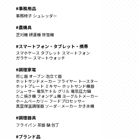
#事務用品
事務椅子
シュレッダー
#農機具
芝刈機
耕運機
除雪機
#スマートフォン・タブレット・携帯
スマホケース
タブレット
スマートフォン
ガラケー
スマートウォッチ
#調理家電
煎じ器
オーブン
泡立て器
ホットサンドメーカー
フライヤー
トースター
ホットプレート
ミキサー
ホットサンド機器
ジューサー
電気ケトル
グリル
電気圧力鍋
たこ焼き機
フォンデュ機
ヨーグルトメーカー
ホームベーカリー
フードプロセッサー
真空保温調理器
ソーダ―メーカー
かき氷機
#調理器具
フライパン
茶器
鍋
包丁
#ブランド品