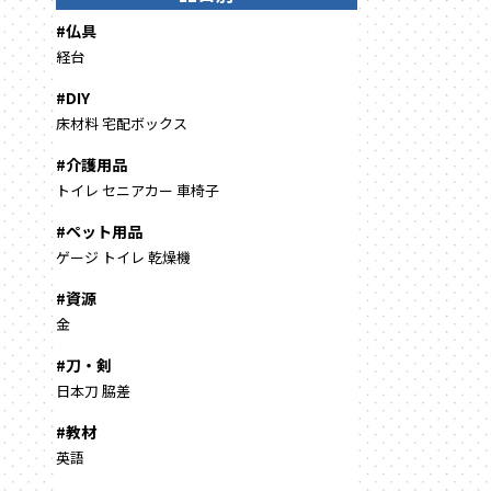
#仏具
経台
#DIY
床材料
宅配ボックス
#介護用品
トイレ
セニアカー
車椅子
#ペット用品
ゲージ
トイレ
乾燥機
#資源
金
#刀・剣
日本刀
脇差
#教材
英語