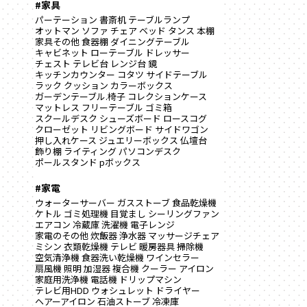
#家具
パーテーション
書斎机
テーブルランプ
オットマン
ソファ
チェア
ベッド
タンス
本棚
家具その他
食器棚
ダイニングテーブル
キャビネット
ローテーブル
ドレッサー
チェスト
テレビ台
レンジ台
鏡
キッチンカウンター
コタツ
サイドテーブル
ラック
クッション
カラーボックス
ガーデンテーブル.椅子
コレクションケース
マットレス
フリーテーブル
ゴミ箱
スクールデスク
シューズボード
ロースコグ
クローゼット
リビングボード
サイドワゴン
押し入れケース
ジュエリーボックス
仏壇台
飾り棚
ライティング
パソコンデスク
ポールスタンド
pボックス
#家電
ウォーターサーバー
ガスストーブ
食品乾燥機
ケトル
ゴミ処理機
目覚まし
シーリングファン
エアコン
冷蔵庫
洗濯機
電子レンジ
家電のその他
炊飯器
浄水器
マッサージチェア
ミシン
衣類乾燥機
テレビ
暖房器具
掃除機
空気清浄機
食器洗い乾燥機
ワインセラー
扇風機
照明
加湿器
複合機
クーラー
アイロン
家庭用洗浄機
電話機
ドリップマシン
テレビ用HDD
ウォシュレット
ドライヤー
ヘアーアイロン
石油ストーブ
冷凍庫