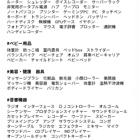
ルーター
シュレッダー
ボイスレコーダー
サーバーラック
非常用ポータブル電源
ハブ
ワープロ
モニター
ノートパソコン
プリンター
ゲーミングPC
PC
タッチペン
キーボード
トランシーバー
ヘッドホン
バッテリー
ハードディスク
無線機
GPUケース
イヤホン
フォトプリンター
マウス
電子辞書
プロッター
通訳機
ハンディレコーダー
#ベビー用品
体重計
抱っこ紐
室内遊具
ベッドbox
ストライダー
バランスバイク
ベビーチェア
オムツ
肩車ベビーキャリア
ベビーカー
チャイルドシート
ベビーベッド
#美容・健康 器具
マッサージブラシ
化粧品
脱毛器
小顔ローラー
美顔器
マッサージ機
美容器
電気シェーバー
体重計
温熱干渉波機
ボディードライヤー
バリカン
#音響機器
ラジオ
インターフェース
ＤＪコントローラー
オルゴール
シーケンサー
プロダクションスイッチャー
サウンドモジュール
カセットプレイヤー
レコーダー
ウーファー
スピーカー
プリメインアンプ
アンプ
サラウンドシステム
コンポ
ターンテーブル
ラジカセ
エフェクター
ミキサー
マイク
サウンドバー
CDプレイヤー
MDプレイヤー
オープンリールデッキ
コンパクトキーボード