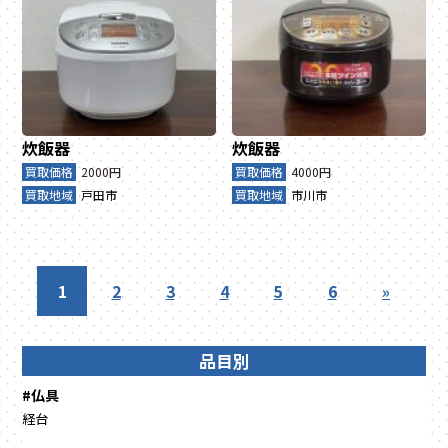
炊飯器
炊飯器
買取価格
2000円
買取価格
4000円
買取地域
戸田市
買取地域
市川市
1
2
3
4
5
6
»
品目別
#仏具
経台