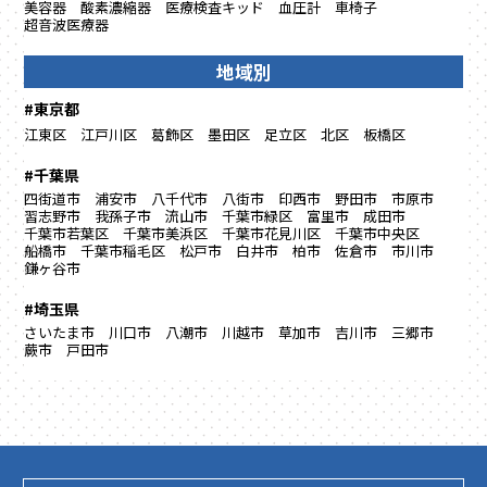
美容器
酸素濃縮器
医療検査キッド
血圧計
車椅子
超音波医療器
地域別
#東京都
江東区
江戸川区
葛飾区
墨田区
足立区
北区
板橋区
#千葉県
四街道市
浦安市
八千代市
八街市
印西市
野田市
市原市
習志野市
我孫子市
流山市
千葉市緑区
富里市
成田市
千葉市若葉区
千葉市美浜区
千葉市花見川区
千葉市中央区
船橋市
千葉市稲毛区
松戸市
白井市
柏市
佐倉市
市川市
鎌ヶ谷市
#埼玉県
さいたま市
川口市
八潮市
川越市
草加市
吉川市
三郷市
蕨市
戸田市