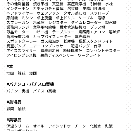
その他測量器
焼き芋機
真空機
高圧洗浄機
引伸機
水栓
インターホン
ガチャガチャ筐体
溶接機
業務用食洗器
ヘアドライヤー
ウェアファン
タオル蒸し器
スラロープ
彫刻機
ミシン
卓上旋盤
卓上ドリル
ケーブル
電線
スプレーガン
冷蔵庫
レジスター
タイムレコーダー
製氷機
業務用レンジ
業務用掃除機
排水管清掃機器
プレス機
液晶モニター
コピー機
テーブルソー
業務用エアコン
溶鉱炉
歯科光重合機
カップバイブレーター
電光看板
スポットクーラー
ガス給湯器
粉塵機
撮影スタンドライト
真空ポンプ
エアーコンプレッサー
配達バッグ
台車
アイススライサー
電流測定器
絶縁抵抗計
コンセントテスター
アイロンプレス機
殺菌ディスペンサー
ワークライト
#本
地図
雑誌
漫画
#パチンコ・パチスロ実機
パチンコ実機
パチスロ実機
#美術品
絵画
油絵
#美容品
保湿クリーム
オイル
アイシャドウ
チーク
化粧水
乳液
ファンデーション