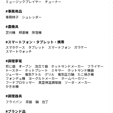
ミュージックプレイヤー
チューナー
#事務用品
事務椅子
シュレッダー
#農機具
芝刈機
耕運機
除雪機
#スマートフォン・タブレット・携帯
スマホケース
タブレット
スマートフォン
ガラケー
スマートウォッチ
#調理家電
煎じ器
オーブン
泡立て器
ホットサンドメーカー
フライヤー
トースター
ホットプレート
ミキサー
ホットサンド機器
ジューサー
電気ケトル
グリル
電気圧力鍋
たこ焼き機
フォンデュ機
ヨーグルトメーカー
ホームベーカリー
フードプロセッサー
真空保温調理器
ソーダ―メーカー
かき氷機
#調理器具
フライパン
茶器
鍋
包丁
#ブランド品