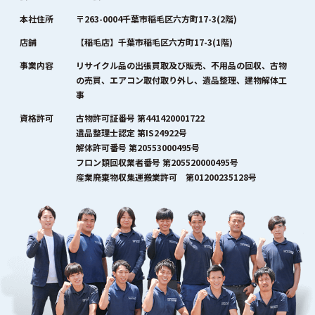
本社住所
〒263-0004千葉市稲毛区六方町17-3(2階)
店舗
【稲毛店】千葉市稲毛区六方町17-3(1階)
事業内容
リサイクル品の出張買取及び販売、不用品の回収、古物
の売買、エアコン取付取り外し、遺品整理、建物解体工
事
資格許可
古物許可証番号 第441420001722
遺品整理士認定 第IS24922号
解体許可番号 第20553000495号
フロン類回収業者番号 第205520000495号
産業廃棄物収集運搬業許可 第01200235128号