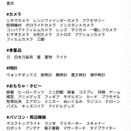
香水
#カメラ
シネマカメラ
レンジファインダーカメラ
アクセサリー
照明機材
ポロライドカメラ
インスタントカメラ
コンパクトフィルムカメラ
レンズ
デジカメ
一眼レフカメラ
ビデオカメラ
大判カメラ
ストロボ
アクションカメラ
フィルムカメラ
三脚
#骨董品
刀
日本刀装具
壺
置物
ライト
#時計
ウォッチボックス
掛時計
腕時計
置き時計
懐中時計
#おもちゃ・ホビー
囲碁
ヒーローグッツ
ミニ四駆
麻雀
コスプレ
将棋
ゲーム
模型
アニメグッズ
フィギア
モデルガン
カード
プラモデル
知育玩具
エアガン
ミニカー
ぬいぐるみ
ラジコン
ドローン
パズル
キッズバイク
アイドルグッズ
#パソコン・周辺機器
デスクトップライト
ラジオ
ラミネーター
スキャナー
ロボット
アンテナ
電子書籍
マザーボード
タイプライター