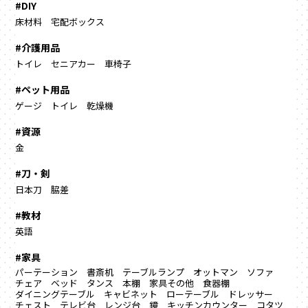
#DIY
床材料
宅配ボックス
#介護用品
トイレ
セニアカー
車椅子
#ペット用品
ゲージ
トイレ
乾燥機
#資源
金
#刀・剣
日本刀
脇差
#教材
英語
#家具
パーテーション
書斎机
テーブルランプ
オットマン
ソファ
チェア
ベッド
タンス
本棚
家具その他
食器棚
ダイニングテーブル
キャビネット
ローテーブル
ドレッサー
チェスト
テレビ台
レンジ台
鏡
キッチンカウンター
コタツ