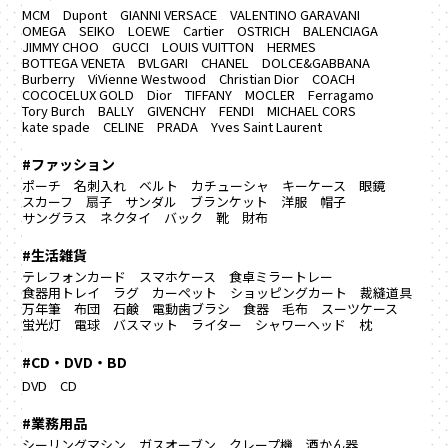
MCM
Dupont
GIANNI VERSACE
VALENTINO GARAVANI
OMEGA
SEIKO
LOEWE
Cartier
OSTRICH
BALENCIAGA
JIMMY CHOO
GUCCI
LOUIS VUITTON
HERMES
BOTTEGA VENETA
BVLGARI
CHANEL
DOLCE&GABBANA
Burberry
ViVienne Westwood
Christian Dior
COACH
COCOCELUX GOLD
Dior
TIFFANY
MOCLER
Ferragamo
Tory Burch
BALLY
GIVENCHY
FENDI
MICHAEL CORS
kate spade
CELINE
PRADA
Yves Saint Laurent
#ファッション
ポーチ
名刺入れ
ベルト
カチューシャ
キーケース
眼鏡
スカーフ
扇子
サンダル
ブランケット
洋服
帽子
サングラス
ネクタイ
バック
靴
財布
#生活雑貨
テレフォンカード
スマホケース
食卓ミラートレー
食器用トレイ
ラグ カーペット
ショッピングカート
裁縫道具
万年筆
布団
石鹸
電動歯ブラシ
食器
毛布
スーツケース
蛍光灯
電球
バスマット
ライター
シャワーヘッド
枕
#CD・DVD・BD
DVD
CD
#業務用品
シーリングマシン
ガスオーブン
クレープ機
酒かん器