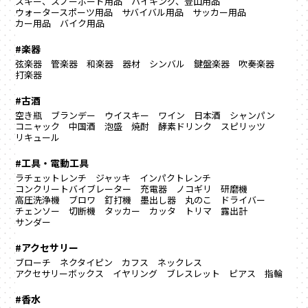
スキー、スノーボード用品
ハイキング、登山用品
ウォータースポーツ用品
サバイバル用品
サッカー用品
カー用品
バイク用品
#楽器
弦楽器
管楽器
和楽器
器材
シンバル
鍵盤楽器
吹奏楽器
打楽器
#古酒
空き瓶
ブランデー
ウイスキー
ワイン
日本酒
シャンパン
コニャック
中国酒
泡盛
焼酎
酵素ドリンク
スピリッツ
リキュール
#工具・電動工具
ラチェットレンチ
ジャッキ
インパクトレンチ
コンクリートバイブレーター
充電器
ノコギリ
研磨機
高圧洗浄機
ブロワ
釘打機
墨出し器
丸のこ
ドライバー
チェンソー
切断機
タッカー
カッタ
トリマ
露出計
サンダー
#アクセサリー
ブローチ
ネクタイピン
カフス
ネックレス
アクセサリーボックス
イヤリング
ブレスレット
ピアス
指輪
#香水