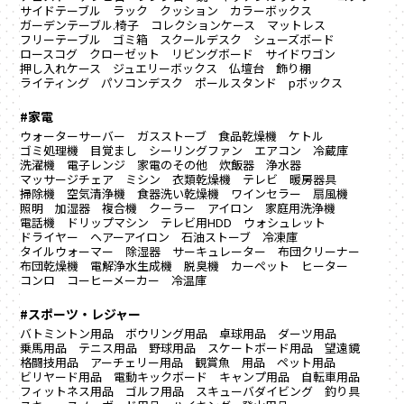
サイドテーブル
ラック
クッション
カラーボックス
ガーデンテーブル.椅子
コレクションケース
マットレス
フリーテーブル
ゴミ箱
スクールデスク
シューズボード
ロースコグ
クローゼット
リビングボード
サイドワゴン
押し入れケース
ジュエリーボックス
仏壇台
飾り棚
ライティング
パソコンデスク
ポールスタンド
pボックス
#家電
ウォーターサーバー
ガスストーブ
食品乾燥機
ケトル
ゴミ処理機
目覚まし
シーリングファン
エアコン
冷蔵庫
洗濯機
電子レンジ
家電のその他
炊飯器
浄水器
マッサージチェア
ミシン
衣類乾燥機
テレビ
暖房器具
掃除機
空気清浄機
食器洗い乾燥機
ワインセラー
扇風機
照明
加湿器
複合機
クーラー
アイロン
家庭用洗浄機
電話機
ドリップマシン
テレビ用HDD
ウォシュレット
ドライヤー
ヘアーアイロン
石油ストーブ
冷凍庫
タイルウォーマー
除湿器
サーキュレーター
布団クリーナー
布団乾燥機
電解浄水生成機
脱臭機
カーペット
ヒーター
コンロ
コーヒーメーカー
冷温庫
#スポーツ・レジャー
バトミントン用品
ボウリング用品
卓球用品
ダーツ用品
乗馬用品
テニス用品
野球用品
スケートボード用品
望遠鏡
格闘技用品
アーチェリー用品
観賞魚 用品
ペット用品
ビリヤード用品
電動キックボード
キャンプ用品
自転車用品
フィットネス用品
ゴルフ用品
スキューバダイビング
釣り具