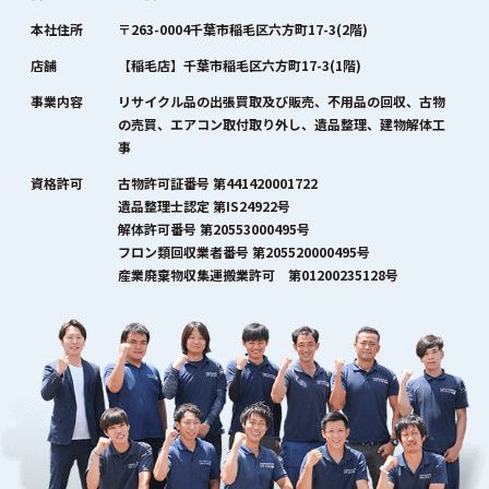
本社住所
〒263-0004千葉市稲毛区六方町17-3(2階)
店舗
【稲毛店】千葉市稲毛区六方町17-3(1階)
事業内容
リサイクル品の出張買取及び販売、不用品の回収、古物
の売買、エアコン取付取り外し、遺品整理、建物解体工
事
資格許可
古物許可証番号 第441420001722
遺品整理士認定 第IS24922号
解体許可番号 第20553000495号
フロン類回収業者番号 第205520000495号
産業廃棄物収集運搬業許可 第01200235128号