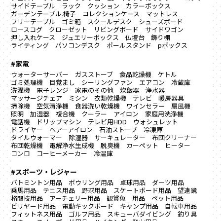
サイドテーブル
ラック
クッション
カラーボックス
ガーデンテーブル.椅子
コレクションケース
マットレス
フリーテーブル
ゴミ箱
スクールデスク
シューズボード
ロースコグ
クローゼット
リビングボード
サイドワゴン
押し入れケース
ジュエリーボックス
仏壇台
飾り棚
ライティング
パソコンデスク
ポールスタンド
pボックス
#家電
ウォーターサーバー
ガスストーブ
食品乾燥機
ケトル
ゴミ処理機
目覚まし
シーリングファン
エアコン
冷蔵庫
洗濯機
電子レンジ
家電のその他
炊飯器
浄水器
マッサージチェア
ミシン
衣類乾燥機
テレビ
暖房器具
掃除機
空気清浄機
食器洗い乾燥機
ワインセラー
扇風機
照明
加湿器
複合機
クーラー
アイロン
家庭用洗浄機
電話機
ドリップマシン
テレビ用HDD
ウォシュレット
ドライヤー
ヘアーアイロン
石油ストーブ
冷凍庫
タイルウォーマー
除湿器
サーキュレーター
布団クリーナー
布団乾燥機
電解浄水生成機
脱臭機
カーペット
ヒーター
コンロ
コーヒーメーカー
冷温庫
#スポーツ・レジャー
バトミントン用品
ボウリング用品
卓球用品
ダーツ用品
乗馬用品
テニス用品
野球用品
スケートボード用品
望遠鏡
格闘技用品
アーチェリー用品
観賞魚 用品
ペット用品
ビリヤード用品
電動キックボード
キャンプ用品
自転車用品
フィットネス用品
ゴルフ用品
スキューバダイビング
釣り具