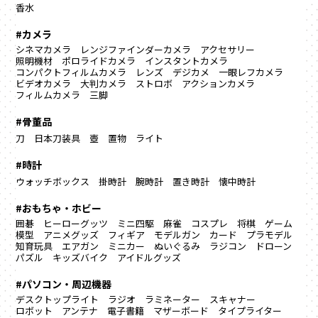
香水
#カメラ
シネマカメラ
レンジファインダーカメラ
アクセサリー
照明機材
ポロライドカメラ
インスタントカメラ
コンパクトフィルムカメラ
レンズ
デジカメ
一眼レフカメラ
ビデオカメラ
大判カメラ
ストロボ
アクションカメラ
フィルムカメラ
三脚
#骨董品
刀
日本刀装具
壺
置物
ライト
#時計
ウォッチボックス
掛時計
腕時計
置き時計
懐中時計
#おもちゃ・ホビー
囲碁
ヒーローグッツ
ミニ四駆
麻雀
コスプレ
将棋
ゲーム
模型
アニメグッズ
フィギア
モデルガン
カード
プラモデル
知育玩具
エアガン
ミニカー
ぬいぐるみ
ラジコン
ドローン
パズル
キッズバイク
アイドルグッズ
#パソコン・周辺機器
デスクトップライト
ラジオ
ラミネーター
スキャナー
ロボット
アンテナ
電子書籍
マザーボード
タイプライター