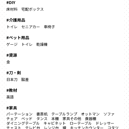
#DIY
床材料
宅配ボックス
#介護用品
トイレ
セニアカー
車椅子
#ペット用品
ゲージ
トイレ
乾燥機
#資源
金
#刀・剣
日本刀
脇差
#教材
英語
#家具
パーテーション
書斎机
テーブルランプ
オットマン
ソファ
チェア
ベッド
タンス
本棚
家具その他
食器棚
ダイニングテーブル
キャビネット
ローテーブル
ドレッサー
チェスト
テレビ台
レンジ台
鏡
キッチンカウンター
コタツ