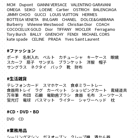
MCM
Dupont
GIANNI VERSACE
VALENTINO GARAVANI
OMEGA
SEIKO
LOEWE
Cartier
OSTRICH
BALENCIAGA
JIMMY CHOO
GUCCI
LOUIS VUITTON
HERMES
BOTTEGA VENETA
BVLGARI
CHANEL
DOLCE&GABBANA
Burberry
ViVienne Westwood
Christian Dior
COACH
COCOCELUX GOLD
Dior
TIFFANY
MOCLER
Ferragamo
Tory Burch
BALLY
GIVENCHY
FENDI
MICHAEL CORS
kate spade
CELINE
PRADA
Yves Saint Laurent
#ファッション
ポーチ
名刺入れ
ベルト
カチューシャ
キーケース
眼鏡
スカーフ
扇子
サンダル
ブランケット
洋服
帽子
サングラス
ネクタイ
バック
靴
財布
#生活雑貨
テレフォンカード
スマホケース
食卓ミラートレー
食器用トレイ
ラグ カーペット
ショッピングカート
裁縫道具
万年筆
布団
石鹸
電動歯ブラシ
食器
毛布
スーツケース
蛍光灯
電球
バスマット
ライター
シャワーヘッド
枕
#CD・DVD・BD
DVD
CD
#業務用品
シーリングマシン
ガスオーブン
クレープ機
酒かん器