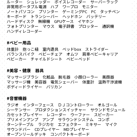
ルーター
シュレッダー
ボイスレコーダー
サーバーラック
非常用ポータブル電源
ハブ
ワープロ
モニター
ノートパソコン
プリンター
ゲーミングPC
PC
タッチペン
キーボード
トランシーバー
ヘッドホン
バッテリー
ハードディスク
無線機
GPUケース
イヤホン
フォトプリンター
マウス
電子辞書
プロッター
通訳機
ハンディレコーダー
#ベビー用品
体重計
抱っこ紐
室内遊具
ベッドbox
ストライダー
バランスバイク
ベビーチェア
オムツ
肩車ベビーキャリア
ベビーカー
チャイルドシート
ベビーベッド
#美容・健康 器具
マッサージブラシ
化粧品
脱毛器
小顔ローラー
美顔器
マッサージ機
美容器
電気シェーバー
体重計
温熱干渉波機
ボディードライヤー
バリカン
#音響機器
ラジオ
インターフェース
ＤＪコントローラー
オルゴール
シーケンサー
プロダクションスイッチャー
サウンドモジュール
カセットプレイヤー
レコーダー
ウーファー
スピーカー
プリメインアンプ
アンプ
サラウンドシステム
コンポ
ターンテーブル
ラジカセ
エフェクター
ミキサー
マイク
サウンドバー
CDプレイヤー
MDプレイヤー
オープンリールデッキ
コンパクトキーボード