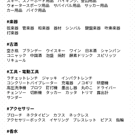
スキー、スノーボード用品
ハイキング、登山用品
ウォータースポーツ用品
サバイバル用品
サッカー用品
カー用品
バイク用品
#楽器
弦楽器
管楽器
和楽器
器材
シンバル
鍵盤楽器
吹奏楽器
打楽器
#古酒
空き瓶
ブランデー
ウイスキー
ワイン
日本酒
シャンパン
コニャック
中国酒
泡盛
焼酎
酵素ドリンク
スピリッツ
リキュール
#工具・電動工具
ラチェットレンチ
ジャッキ
インパクトレンチ
コンクリートバイブレーター
充電器
ノコギリ
研磨機
高圧洗浄機
ブロワ
釘打機
墨出し器
丸のこ
ドライバー
チェンソー
切断機
タッカー
カッタ
トリマ
露出計
サンダー
#アクセサリー
ブローチ
ネクタイピン
カフス
ネックレス
アクセサリーボックス
イヤリング
ブレスレット
ピアス
指輪
#香水