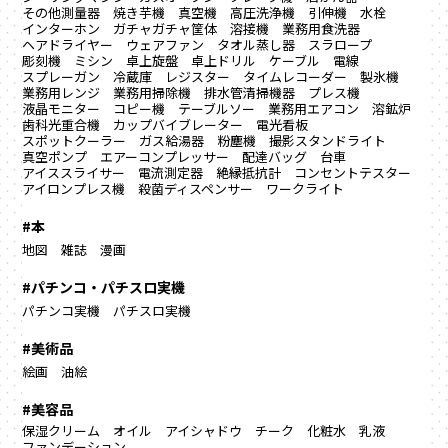
その他測量器
焼き芋機
真空機
高圧洗浄機
引伸機
水栓
インターホン
ガチャガチャ筐体
溶接機
業務用食洗器
ヘアドライヤー
ウェアファン
タオル蒸し器
スラロープ
彫刻機
ミシン
卓上旋盤
卓上ドリル
ケーブル
電線
スプレーガン
冷蔵庫
レジスター
タイムレコーダー
製氷機
業務用レンジ
業務用掃除機
排水管清掃機器
プレス機
液晶モニター
コピー機
テーブルソー
業務用エアコン
溶鉱炉
歯科光重合機
カップバイブレーター
電光看板
スポットクーラー
ガス給湯器
粉塵機
撮影スタンドライト
真空ポンプ
エアーコンプレッサー
配達バッグ
台車
アイススライサー
電流測定器
絶縁抵抗計
コンセントテスター
アイロンプレス機
殺菌ディスペンサー
ワークライト
#本
地図
雑誌
漫画
#パチンコ・パチスロ実機
パチンコ実機
パチスロ実機
#美術品
絵画
油絵
#美容品
保湿クリーム
オイル
アイシャドウ
チーク
化粧水
乳液
ファンデーション