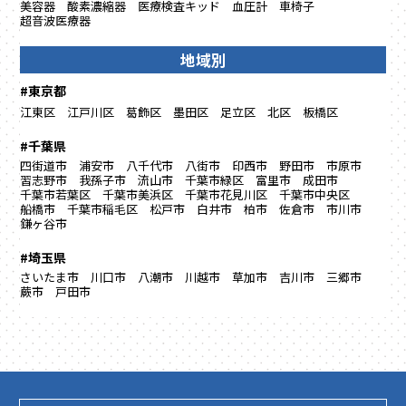
美容器
酸素濃縮器
医療検査キッド
血圧計
車椅子
超音波医療器
地域別
#東京都
江東区
江戸川区
葛飾区
墨田区
足立区
北区
板橋区
#千葉県
四街道市
浦安市
八千代市
八街市
印西市
野田市
市原市
習志野市
我孫子市
流山市
千葉市緑区
富里市
成田市
千葉市若葉区
千葉市美浜区
千葉市花見川区
千葉市中央区
船橋市
千葉市稲毛区
松戸市
白井市
柏市
佐倉市
市川市
鎌ヶ谷市
#埼玉県
さいたま市
川口市
八潮市
川越市
草加市
吉川市
三郷市
蕨市
戸田市