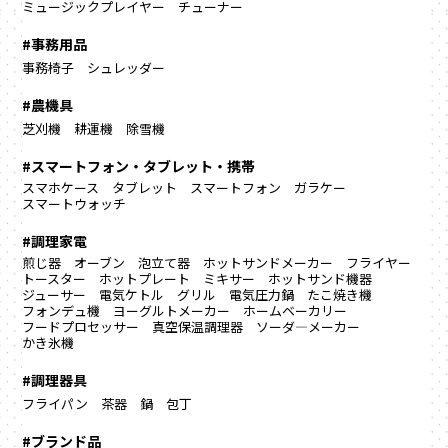
ミュージックプレイヤー
チューナー
#事務用品
事務椅子
シュレッダー
#農機具
芝刈機
耕運機
除雪機
#スマートフォン・タブレット・携帯
スマホケース
タブレット
スマートフォン
ガラケー
スマートウォッチ
#調理家電
煎じ器
オーブン
泡立て器
ホットサンドメーカー
フライヤー
トースター
ホットプレート
ミキサー
ホットサンド機器
ジューサー
電気ケトル
グリル
電気圧力鍋
たこ焼き機
フォンデュ機
ヨーグルトメーカー
ホームベーカリー
フードプロセッサー
真空保温調理器
ソーダ―メーカー
かき氷機
#調理器具
フライパン
茶器
鍋
包丁
#ブランド品