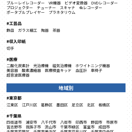
ブルーレイレコーダー
VR機器
ビデオ変換器
DVDレコーダー
プロジェクター
チューナー
スキャナ
4kレコーダー
ポータブルプレイヤー
プラネタリウム
#工芸品
飾皿
ガラス細工
陶器
茶器
#収入印紙
切手
#医療
二酸化炭素計
光治療機
磁気治療機
ホワイトニング機器
美容器
酸素濃縮器
医療検査キッド
血圧計
車椅子
超音波医療器
地域別
#東京都
江東区
江戸川区
葛飾区
墨田区
足立区
北区
板橋区
#千葉県
四街道市
浦安市
八千代市
八街市
印西市
野田市
市原市
習志野市
我孫子市
流山市
千葉市緑区
富里市
成田市
千葉市若葉区
千葉市美浜区
千葉市花見川区
千葉市中央区