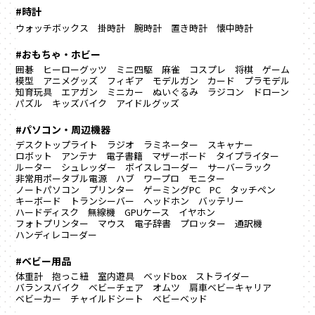
#時計
ウォッチボックス
掛時計
腕時計
置き時計
懐中時計
#おもちゃ・ホビー
囲碁
ヒーローグッツ
ミニ四駆
麻雀
コスプレ
将棋
ゲーム
模型
アニメグッズ
フィギア
モデルガン
カード
プラモデル
知育玩具
エアガン
ミニカー
ぬいぐるみ
ラジコン
ドローン
パズル
キッズバイク
アイドルグッズ
#パソコン・周辺機器
デスクトップライト
ラジオ
ラミネーター
スキャナー
ロボット
アンテナ
電子書籍
マザーボード
タイプライター
ルーター
シュレッダー
ボイスレコーダー
サーバーラック
非常用ポータブル電源
ハブ
ワープロ
モニター
ノートパソコン
プリンター
ゲーミングPC
PC
タッチペン
キーボード
トランシーバー
ヘッドホン
バッテリー
ハードディスク
無線機
GPUケース
イヤホン
フォトプリンター
マウス
電子辞書
プロッター
通訳機
ハンディレコーダー
#ベビー用品
体重計
抱っこ紐
室内遊具
ベッドbox
ストライダー
バランスバイク
ベビーチェア
オムツ
肩車ベビーキャリア
ベビーカー
チャイルドシート
ベビーベッド