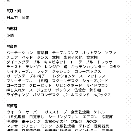
#刀・剣
日本刀
脇差
#教材
英語
#家具
パーテーション
書斎机
テーブルランプ
オットマン
ソファ
チェア
ベッド
タンス
本棚
家具その他
食器棚
ダイニングテーブル
キャビネット
ローテーブル
ドレッサー
チェスト
テレビ台
レンジ台
鏡
キッチンカウンター
コタツ
サイドテーブル
ラック
クッション
カラーボックス
ガーデンテーブル.椅子
コレクションケース
マットレス
フリーテーブル
ゴミ箱
スクールデスク
シューズボード
ロースコグ
クローゼット
リビングボード
サイドワゴン
押し入れケース
ジュエリーボックス
仏壇台
飾り棚
ライティング
パソコンデスク
ポールスタンド
pボックス
#家電
ウォーターサーバー
ガスストーブ
食品乾燥機
ケトル
ゴミ処理機
目覚まし
シーリングファン
エアコン
冷蔵庫
洗濯機
電子レンジ
家電のその他
炊飯器
浄水器
マッサージチェア
ミシン
衣類乾燥機
テレビ
暖房器具
掃除機
空気清浄機
食器洗い乾燥機
ワインセラー
扇風機