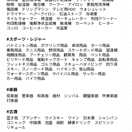
照明
加湿器
複合機
クーラー
アイロン
家庭用洗浄機
電話機
ドリップマシン
テレビ用HDD
ウォシュレット
ドライヤー
ヘアーアイロン
石油ストーブ
冷凍庫
タイルウォーマー
除湿器
サーキュレーター
布団クリーナー
布団乾燥機
電解浄水生成機
脱臭機
カーペット
ヒーター
コンロ
コーヒーメーカー
冷温庫
#スポーツ・レジャー
バトミントン用品
ボウリング用品
卓球用品
ダーツ用品
乗馬用品
テニス用品
野球用品
スケートボード用品
望遠鏡
格闘技用品
アーチェリー用品
観賞魚 用品
ペット用品
ビリヤード用品
電動キックボード
キャンプ用品
自転車用品
フィットネス用品
ゴルフ用品
スキューバダイビング
釣り具
スキー、スノーボード用品
ハイキング、登山用品
ウォータースポーツ用品
サバイバル用品
サッカー用品
カー用品
バイク用品
#楽器
弦楽器
管楽器
和楽器
器材
シンバル
鍵盤楽器
吹奏楽器
打楽器
#古酒
空き瓶
ブランデー
ウイスキー
ワイン
日本酒
シャンパン
コニャック
中国酒
泡盛
焼酎
酵素ドリンク
スピリッツ
リキュール