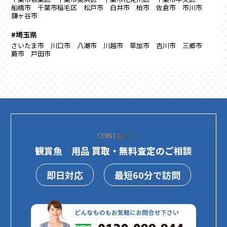
船橋市
千葉市稲毛区
松戸市
白井市
柏市
佐倉市
市川市
鎌ヶ谷市
#埼玉県
さいたま市
川口市
八潮市
川越市
草加市
吉川市
三郷市
蕨市
戸田市
CONTACT
観賞魚 用品 買取・無料査定のご相談
即日対応
最短60分で訪問