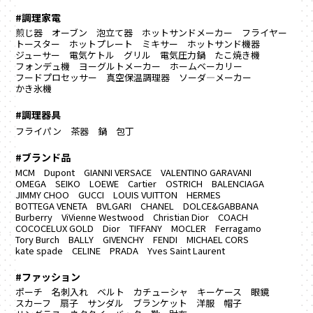
#調理家電
煎じ器
オーブン
泡立て器
ホットサンドメーカー
フライヤー
トースター
ホットプレート
ミキサー
ホットサンド機器
ジューサー
電気ケトル
グリル
電気圧力鍋
たこ焼き機
フォンデュ機
ヨーグルトメーカー
ホームベーカリー
フードプロセッサー
真空保温調理器
ソーダ―メーカー
かき氷機
#調理器具
フライパン
茶器
鍋
包丁
#ブランド品
MCM
Dupont
GIANNI VERSACE
VALENTINO GARAVANI
OMEGA
SEIKO
LOEWE
Cartier
OSTRICH
BALENCIAGA
JIMMY CHOO
GUCCI
LOUIS VUITTON
HERMES
BOTTEGA VENETA
BVLGARI
CHANEL
DOLCE&GABBANA
Burberry
ViVienne Westwood
Christian Dior
COACH
COCOCELUX GOLD
Dior
TIFFANY
MOCLER
Ferragamo
Tory Burch
BALLY
GIVENCHY
FENDI
MICHAEL CORS
kate spade
CELINE
PRADA
Yves Saint Laurent
#ファッション
ポーチ
名刺入れ
ベルト
カチューシャ
キーケース
眼鏡
スカーフ
扇子
サンダル
ブランケット
洋服
帽子