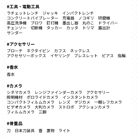
#工具・電動工具
ラチェットレンチ
ジャッキ
インパクトレンチ
コンクリートバイブレーター
充電器
ノコギリ
研磨機
高圧洗浄機
ブロワ
釘打機
墨出し器
丸のこ
ドライバー
チェンソー
切断機
タッカー
カッタ
トリマ
露出計
サンダー
#アクセサリー
ブローチ
ネクタイピン
カフス
ネックレス
アクセサリーボックス
イヤリング
ブレスレット
ピアス
指輪
#香水
香水
#カメラ
シネマカメラ
レンジファインダーカメラ
アクセサリー
照明機材
ポロライドカメラ
インスタントカメラ
コンパクトフィルムカメラ
レンズ
デジカメ
一眼レフカメラ
ビデオカメラ
大判カメラ
ストロボ
アクションカメラ
フィルムカメラ
三脚
#骨董品
刀
日本刀装具
壺
置物
ライト