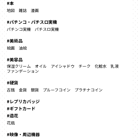
#本
地図
雑誌
漫画
#パチンコ・パチスロ実機
パチンコ実機
パチスロ実機
#美術品
絵画
油絵
#美容品
保湿クリーム
オイル
アイシャドウ
チーク
化粧水
乳液
ファンデーション
#硬貨
古銭
金貨
銀貨
プルーフコイン
プラチナコイン
#レプリカバッジ
#ギフトカード
#造花
花瓶
#映像・周辺機器