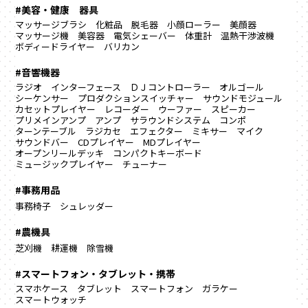
#美容・健康 器具
マッサージブラシ
化粧品
脱毛器
小顔ローラー
美顔器
マッサージ機
美容器
電気シェーバー
体重計
温熱干渉波機
ボディードライヤー
バリカン
#音響機器
ラジオ
インターフェース
ＤＪコントローラー
オルゴール
シーケンサー
プロダクションスイッチャー
サウンドモジュール
カセットプレイヤー
レコーダー
ウーファー
スピーカー
プリメインアンプ
アンプ
サラウンドシステム
コンポ
ターンテーブル
ラジカセ
エフェクター
ミキサー
マイク
サウンドバー
CDプレイヤー
MDプレイヤー
オープンリールデッキ
コンパクトキーボード
ミュージックプレイヤー
チューナー
#事務用品
事務椅子
シュレッダー
#農機具
芝刈機
耕運機
除雪機
#スマートフォン・タブレット・携帯
スマホケース
タブレット
スマートフォン
ガラケー
スマートウォッチ