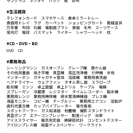
サングラス
ネクタイ
バック
靴
財布
#生活雑貨
テレフォンカード
スマホケース
食卓ミラートレー
食器用トレイ
ラグ カーペット
ショッピングカート
裁縫道具
万年筆
布団
石鹸
電動歯ブラシ
食器
毛布
スーツケース
蛍光灯
電球
バスマット
ライター
シャワーヘッド
枕
#CD・DVD・BD
DVD
CD
#業務用品
シーリングマシン
ガスオーブン
クレープ機
酒かん器
その他測量器
焼き芋機
真空機
高圧洗浄機
引伸機
水栓
インターホン
ガチャガチャ筐体
溶接機
業務用食洗器
ヘアドライヤー
ウェアファン
タオル蒸し器
スラロープ
彫刻機
ミシン
卓上旋盤
卓上ドリル
ケーブル
電線
スプレーガン
冷蔵庫
レジスター
タイムレコーダー
製氷機
業務用レンジ
業務用掃除機
排水管清掃機器
プレス機
液晶モニター
コピー機
テーブルソー
業務用エアコン
溶鉱炉
歯科光重合機
カップバイブレーター
電光看板
スポットクーラー
ガス給湯器
粉塵機
撮影スタンドライト
真空ポンプ
エアーコンプレッサー
配達バッグ
台車
アイススライサー
電流測定器
絶縁抵抗計
コンセントテスター
アイロンプレス機
殺菌ディスペンサー
ワークライト