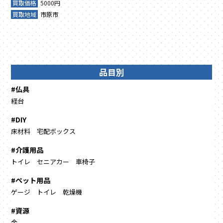
買取価格
5000円
買取地域
市原市
品目別
#仏具
経台
#DIY
床材料
宅配ボックス
#介護用品
トイレ
セニアカー
車椅子
#ペット用品
ゲージ
トイレ
乾燥機
#資源
金