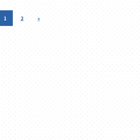
1
2
»