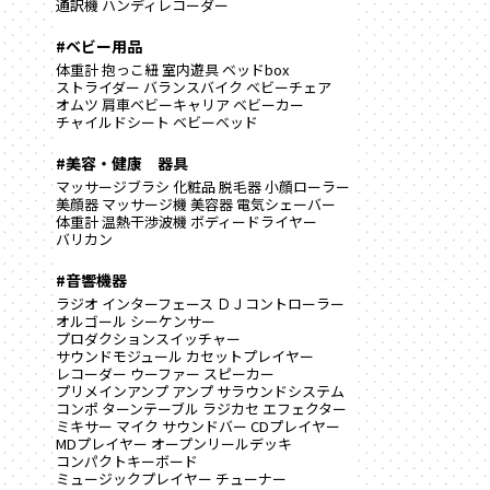
通訳機
ハンディレコーダー
#ベビー用品
体重計
抱っこ紐
室内遊具
ベッドbox
ストライダー
バランスバイク
ベビーチェア
オムツ
肩車ベビーキャリア
ベビーカー
チャイルドシート
ベビーベッド
#美容・健康 器具
マッサージブラシ
化粧品
脱毛器
小顔ローラー
美顔器
マッサージ機
美容器
電気シェーバー
体重計
温熱干渉波機
ボディードライヤー
バリカン
#音響機器
ラジオ
インターフェース
ＤＪコントローラー
オルゴール
シーケンサー
プロダクションスイッチャー
サウンドモジュール
カセットプレイヤー
レコーダー
ウーファー
スピーカー
プリメインアンプ
アンプ
サラウンドシステム
コンポ
ターンテーブル
ラジカセ
エフェクター
ミキサー
マイク
サウンドバー
CDプレイヤー
MDプレイヤー
オープンリールデッキ
コンパクトキーボード
ミュージックプレイヤー
チューナー