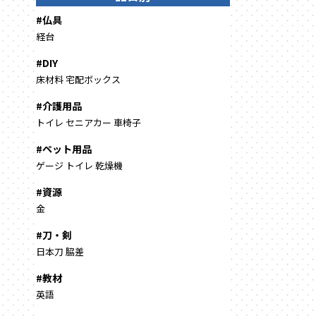
#仏具
経台
#DIY
床材料
宅配ボックス
#介護用品
トイレ
セニアカー
車椅子
#ペット用品
ゲージ
トイレ
乾燥機
#資源
金
#刀・剣
日本刀
脇差
#教材
英語