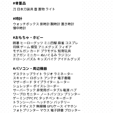
#骨董品
刀
日本刀装具
壺
置物
ライト
#時計
ウォッチボックス
掛時計
腕時計
置き時計
懐中時計
#おもちゃ・ホビー
囲碁
ヒーローグッツ
ミニ四駆
麻雀
コスプレ
将棋
ゲーム
模型
アニメグッズ
フィギア
モデルガン
カード
プラモデル
知育玩具
エアガン
ミニカー
ぬいぐるみ
ラジコン
ドローン
パズル
キッズバイク
アイドルグッズ
#パソコン・周辺機器
デスクトップライト
ラジオ
ラミネーター
スキャナー
ロボット
アンテナ
電子書籍
マザーボード
タイプライター
ルーター
シュレッダー
ボイスレコーダー
サーバーラック
非常用ポータブル電源
ハブ
ワープロ
モニター
ノートパソコン
プリンター
ゲーミングPC
PC
タッチペン
キーボード
トランシーバー
ヘッドホン
バッテリー
ハードディスク
無線機
GPUケース
イヤホン
フォトプリンター
マウス
電子辞書
プロッター