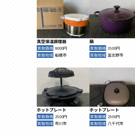
真空保温調理器
鍋
買取価格
8000円
買取価格
3500円
買取地域
船橋市
買取地域
習志野市
ホットプレート
ホットプレート
買取価格
2500円
買取価格
2500円
買取地域
市川市
買取地域
八千代市