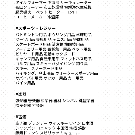
タイルウォーマー
除湿器
サーキュレーター
布団クリーナー
布団乾燥機
電解浄水生成機
脱臭機
カーペット
ヒーター
コンロ
コーヒーメーカー
冷温庫
#スポーツ・レジャー
バトミントン用品
ボウリング用品
卓球用品
ダーツ用品
乗馬用品
テニス用品
野球用品
スケートボード用品
望遠鏡
格闘技用品
アーチェリー用品
観賞魚 用品
ペット用品
ビリヤード用品
電動キックボード
キャンプ用品
自転車用品
フィットネス用品
ゴルフ用品
スキューバダイビング
釣り具
スキー、スノーボード用品
ハイキング、登山用品
ウォータースポーツ用品
サバイバル用品
サッカー用品
カー用品
バイク用品
#楽器
弦楽器
管楽器
和楽器
器材
シンバル
鍵盤楽器
吹奏楽器
打楽器
#古酒
空き瓶
ブランデー
ウイスキー
ワイン
日本酒
シャンパン
コニャック
中国酒
泡盛
焼酎
酵素ドリンク
スピリッツ
リキュール