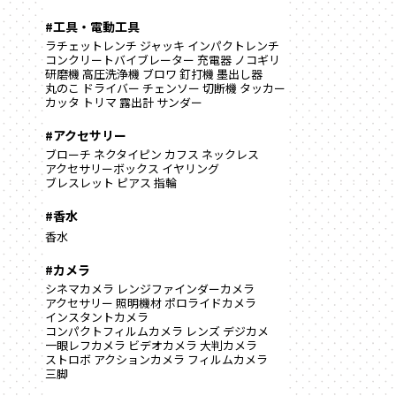
#工具・電動工具
ラチェットレンチ
ジャッキ
インパクトレンチ
コンクリートバイブレーター
充電器
ノコギリ
研磨機
高圧洗浄機
ブロワ
釘打機
墨出し器
丸のこ
ドライバー
チェンソー
切断機
タッカー
カッタ
トリマ
露出計
サンダー
#アクセサリー
ブローチ
ネクタイピン
カフス
ネックレス
アクセサリーボックス
イヤリング
ブレスレット
ピアス
指輪
#香水
香水
#カメラ
シネマカメラ
レンジファインダーカメラ
アクセサリー
照明機材
ポロライドカメラ
インスタントカメラ
コンパクトフィルムカメラ
レンズ
デジカメ
一眼レフカメラ
ビデオカメラ
大判カメラ
ストロボ
アクションカメラ
フィルムカメラ
三脚