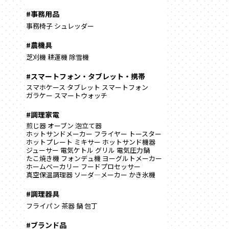
#事務用品
事務椅子
シュレッダー
#農機具
芝刈機
耕運機
除雪機
#スマートフォン・タブレット・携帯
スマホケース
タブレット
スマートフォン
ガラケー
スマートウォッチ
#調理家電
煎じ器
オーブン
泡立て器
ホットサンドメーカー
フライヤー
トースター
ホットプレート
ミキサー
ホットサンド機器
ジューサー
電気ケトル
グリル
電気圧力鍋
たこ焼き機
フォンデュ機
ヨーグルトメーカー
ホームベーカリー
フードプロセッサー
真空保温調理器
ソーダ―メーカー
かき氷機
#調理器具
フライパン
茶器
鍋
包丁
#ブランド品