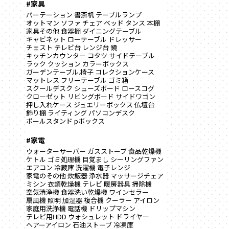
#家具
パーテーション
書斎机
テーブルランプ
オットマン
ソファ
チェア
ベッド
タンス
本棚
家具その他
食器棚
ダイニングテーブル
キャビネット
ローテーブル
ドレッサー
チェスト
テレビ台
レンジ台
鏡
キッチンカウンター
コタツ
サイドテーブル
ラック
クッション
カラーボックス
ガーデンテーブル.椅子
コレクションケース
マットレス
フリーテーブル
ゴミ箱
スクールデスク
シューズボード
ロースコグ
クローゼット
リビングボード
サイドワゴン
押し入れケース
ジュエリーボックス
仏壇台
飾り棚
ライティング
パソコンデスク
ポールスタンド
pボックス
#家電
ウォーターサーバー
ガスストーブ
食品乾燥機
ケトル
ゴミ処理機
目覚まし
シーリングファン
エアコン
冷蔵庫
洗濯機
電子レンジ
家電のその他
炊飯器
浄水器
マッサージチェア
ミシン
衣類乾燥機
テレビ
暖房器具
掃除機
空気清浄機
食器洗い乾燥機
ワインセラー
扇風機
照明
加湿器
複合機
クーラー
アイロン
家庭用洗浄機
電話機
ドリップマシン
テレビ用HDD
ウォシュレット
ドライヤー
ヘアーアイロン
石油ストーブ
冷凍庫