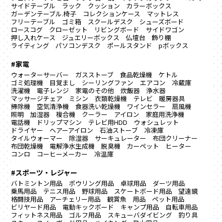
サイドテーブル
ラック
クッション
カラーボックス
ガーデンテーブル.椅子
コレクションケース
マットレス
フリーテーブル
ゴミ箱
スクールデスク
シューズボード
ロースコグ
クローゼット
リビングボード
サイドワゴン
押し入れケース
ジュエリーボックス
仏壇台
飾り棚
ライティング
パソコンデスク
ポールスタンド
pボックス
#家電
ウォーターサーバー
ガスストーブ
食品乾燥機
ケトル
ゴミ処理機
目覚まし
シーリングファン
エアコン
冷蔵庫
洗濯機
電子レンジ
家電のその他
炊飯器
浄水器
マッサージチェア
ミシン
衣類乾燥機
テレビ
暖房器具
掃除機
空気清浄機
食器洗い乾燥機
ワインセラー
扇風機
照明
加湿器
複合機
クーラー
アイロン
家庭用洗浄機
電話機
ドリップマシン
テレビ用HDD
ウォシュレット
ドライヤー
ヘアーアイロン
石油ストーブ
冷凍庫
タイルウォーマー
除湿器
サーキュレーター
布団クリーナー
布団乾燥機
電解浄水生成機
脱臭機
カーペット
ヒーター
コンロ
コーヒーメーカー
冷温庫
#スポーツ・レジャー
バトミントン用品
ボウリング用品
卓球用品
ダーツ用品
乗馬用品
テニス用品
野球用品
スケートボード用品
望遠鏡
格闘技用品
アーチェリー用品
観賞魚 用品
ペット用品
ビリヤード用品
電動キックボード
キャンプ用品
自転車用品
フィットネス用品
ゴルフ用品
スキューバダイビング
釣り具