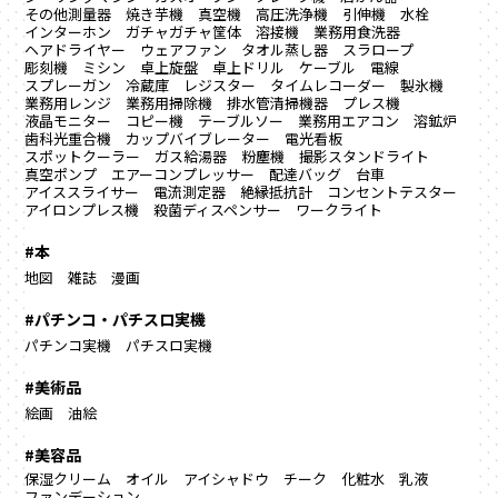
その他測量器
焼き芋機
真空機
高圧洗浄機
引伸機
水栓
インターホン
ガチャガチャ筐体
溶接機
業務用食洗器
ヘアドライヤー
ウェアファン
タオル蒸し器
スラロープ
彫刻機
ミシン
卓上旋盤
卓上ドリル
ケーブル
電線
スプレーガン
冷蔵庫
レジスター
タイムレコーダー
製氷機
業務用レンジ
業務用掃除機
排水管清掃機器
プレス機
液晶モニター
コピー機
テーブルソー
業務用エアコン
溶鉱炉
歯科光重合機
カップバイブレーター
電光看板
スポットクーラー
ガス給湯器
粉塵機
撮影スタンドライト
真空ポンプ
エアーコンプレッサー
配達バッグ
台車
アイススライサー
電流測定器
絶縁抵抗計
コンセントテスター
アイロンプレス機
殺菌ディスペンサー
ワークライト
#本
地図
雑誌
漫画
#パチンコ・パチスロ実機
パチンコ実機
パチスロ実機
#美術品
絵画
油絵
#美容品
保湿クリーム
オイル
アイシャドウ
チーク
化粧水
乳液
ファンデーション