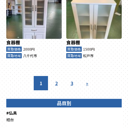
食器棚
食器棚
買取価格
2000円
買取価格
1500円
買取地域
八千代市
買取地域
松戸市
1
2
3
»
品目別
#仏具
経台