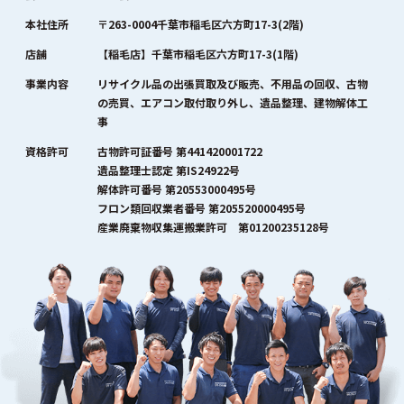
本社住所
〒263-0004千葉市稲毛区六方町17-3(2階)
店舗
【稲毛店】千葉市稲毛区六方町17-3(1階)
事業内容
リサイクル品の出張買取及び販売、不用品の回収、古物
の売買、エアコン取付取り外し、遺品整理、建物解体工
事
資格許可
古物許可証番号 第441420001722
遺品整理士認定 第IS24922号
解体許可番号 第20553000495号
フロン類回収業者番号 第205520000495号
産業廃棄物収集運搬業許可 第01200235128号