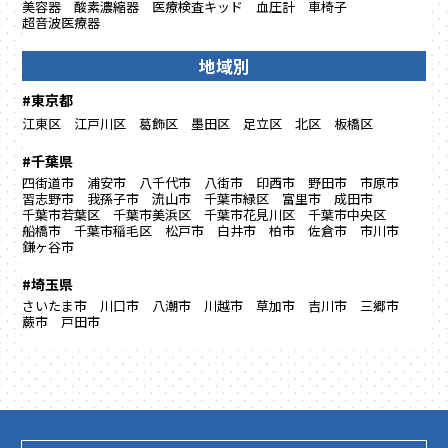
美容器
酸素濃縮器
医療検査キッド
血圧計
車椅子
超音波医療器
地域別
#東京都
江東区
江戸川区
葛飾区
墨田区
足立区
北区
板橋区
#千葉県
四街道市
浦安市
八千代市
八街市
印西市
野田市
市原市
習志野市
我孫子市
流山市
千葉市緑区
富里市
成田市
千葉市若葉区
千葉市美浜区
千葉市花見川区
千葉市中央区
船橋市
千葉市稲毛区
松戸市
白井市
柏市
佐倉市
市川市
鎌ヶ谷市
#埼玉県
さいたま市
川口市
八潮市
川越市
草加市
吉川市
三郷市
蕨市
戸田市