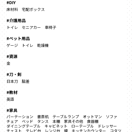
#DIY
床材料
宅配ボックス
#介護用品
トイレ
セニアカー
車椅子
#ペット用品
ゲージ
トイレ
乾燥機
#資源
金
#刀・剣
日本刀
脇差
#教材
英語
#家具
パーテーション
書斎机
テーブルランプ
オットマン
ソファ
チェア
ベッド
タンス
本棚
家具その他
食器棚
ダイニングテーブル
キャビネット
ローテーブル
ドレッサー
チェスト
テレビ台
レンジ台
鏡
キッチンカウンター
コタツ