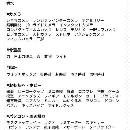
香水
#カメラ
シネマカメラ
レンジファインダーカメラ
アクセサリー
照明機材
ポロライドカメラ
インスタントカメラ
コンパクトフィルムカメラ
レンズ
デジカメ
一眼レフカメラ
ビデオカメラ
大判カメラ
ストロボ
アクションカメラ
フィルムカメラ
三脚
#骨董品
刀
日本刀装具
壺
置物
ライト
#時計
ウォッチボックス
掛時計
腕時計
置き時計
懐中時計
#おもちゃ・ホビー
囲碁
ヒーローグッツ
ミニ四駆
麻雀
コスプレ
将棋
ゲーム
模型
アニメグッズ
フィギア
モデルガン
カード
プラモデル
知育玩具
エアガン
ミニカー
ぬいぐるみ
ラジコン
ドローン
パズル
キッズバイク
アイドルグッズ
#パソコン・周辺機器
デスクトップライト
ラジオ
ラミネーター
スキャナー
ロボット
アンテナ
電子書籍
マザーボード
タイプライター