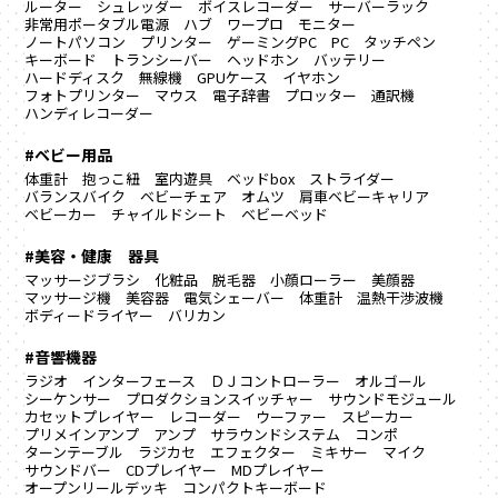
ルーター
シュレッダー
ボイスレコーダー
サーバーラック
非常用ポータブル電源
ハブ
ワープロ
モニター
ノートパソコン
プリンター
ゲーミングPC
PC
タッチペン
キーボード
トランシーバー
ヘッドホン
バッテリー
ハードディスク
無線機
GPUケース
イヤホン
フォトプリンター
マウス
電子辞書
プロッター
通訳機
ハンディレコーダー
#ベビー用品
体重計
抱っこ紐
室内遊具
ベッドbox
ストライダー
バランスバイク
ベビーチェア
オムツ
肩車ベビーキャリア
ベビーカー
チャイルドシート
ベビーベッド
#美容・健康 器具
マッサージブラシ
化粧品
脱毛器
小顔ローラー
美顔器
マッサージ機
美容器
電気シェーバー
体重計
温熱干渉波機
ボディードライヤー
バリカン
#音響機器
ラジオ
インターフェース
ＤＪコントローラー
オルゴール
シーケンサー
プロダクションスイッチャー
サウンドモジュール
カセットプレイヤー
レコーダー
ウーファー
スピーカー
プリメインアンプ
アンプ
サラウンドシステム
コンポ
ターンテーブル
ラジカセ
エフェクター
ミキサー
マイク
サウンドバー
CDプレイヤー
MDプレイヤー
オープンリールデッキ
コンパクトキーボード