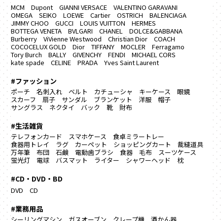
MCM
Dupont
GIANNI VERSACE
VALENTINO GARAVANI
OMEGA
SEIKO
LOEWE
Cartier
OSTRICH
BALENCIAGA
JIMMY CHOO
GUCCI
LOUIS VUITTON
HERMES
BOTTEGA VENETA
BVLGARI
CHANEL
DOLCE&GABBANA
Burberry
ViVienne Westwood
Christian Dior
COACH
COCOCELUX GOLD
Dior
TIFFANY
MOCLER
Ferragamo
Tory Burch
BALLY
GIVENCHY
FENDI
MICHAEL CORS
kate spade
CELINE
PRADA
Yves Saint Laurent
#ファッション
ポーチ
名刺入れ
ベルト
カチューシャ
キーケース
眼鏡
スカーフ
扇子
サンダル
ブランケット
洋服
帽子
サングラス
ネクタイ
バック
靴
財布
#生活雑貨
テレフォンカード
スマホケース
食卓ミラートレー
食器用トレイ
ラグ カーペット
ショッピングカート
裁縫道具
万年筆
布団
石鹸
電動歯ブラシ
食器
毛布
スーツケース
蛍光灯
電球
バスマット
ライター
シャワーヘッド
枕
#CD・DVD・BD
DVD
CD
#業務用品
シーリングマシン
ガスオーブン
クレープ機
酒かん器