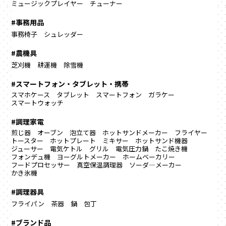
ミュージックプレイヤー
チューナー
#事務用品
事務椅子
シュレッダー
#農機具
芝刈機
耕運機
除雪機
#スマートフォン・タブレット・携帯
スマホケース
タブレット
スマートフォン
ガラケー
スマートウォッチ
#調理家電
煎じ器
オーブン
泡立て器
ホットサンドメーカー
フライヤー
トースター
ホットプレート
ミキサー
ホットサンド機器
ジューサー
電気ケトル
グリル
電気圧力鍋
たこ焼き機
フォンデュ機
ヨーグルトメーカー
ホームベーカリー
フードプロセッサー
真空保温調理器
ソーダ―メーカー
かき氷機
#調理器具
フライパン
茶器
鍋
包丁
#ブランド品