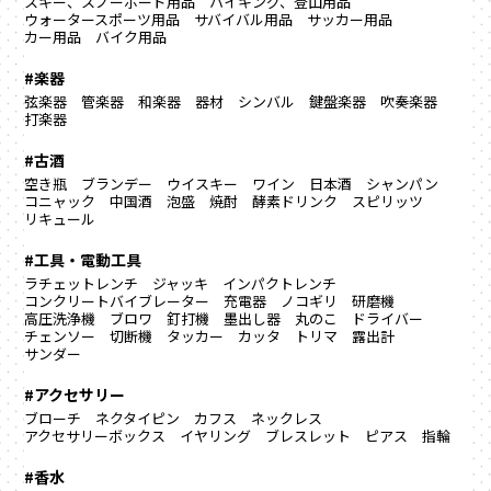
スキー、スノーボード用品
ハイキング、登山用品
ウォータースポーツ用品
サバイバル用品
サッカー用品
カー用品
バイク用品
#楽器
弦楽器
管楽器
和楽器
器材
シンバル
鍵盤楽器
吹奏楽器
打楽器
#古酒
空き瓶
ブランデー
ウイスキー
ワイン
日本酒
シャンパン
コニャック
中国酒
泡盛
焼酎
酵素ドリンク
スピリッツ
リキュール
#工具・電動工具
ラチェットレンチ
ジャッキ
インパクトレンチ
コンクリートバイブレーター
充電器
ノコギリ
研磨機
高圧洗浄機
ブロワ
釘打機
墨出し器
丸のこ
ドライバー
チェンソー
切断機
タッカー
カッタ
トリマ
露出計
サンダー
#アクセサリー
ブローチ
ネクタイピン
カフス
ネックレス
アクセサリーボックス
イヤリング
ブレスレット
ピアス
指輪
#香水