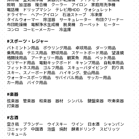
照明
加湿器
複合機
クーラー
アイロン
家庭用洗浄機
電話機
ドリップマシン
テレビ用HDD
ウォシュレット
ドライヤー
ヘアーアイロン
石油ストーブ
冷凍庫
タイルウォーマー
除湿器
サーキュレーター
布団クリーナー
布団乾燥機
電解浄水生成機
脱臭機
カーペット
ヒーター
コンロ
コーヒーメーカー
冷温庫
#スポーツ・レジャー
バトミントン用品
ボウリング用品
卓球用品
ダーツ用品
乗馬用品
テニス用品
野球用品
スケートボード用品
望遠鏡
格闘技用品
アーチェリー用品
観賞魚 用品
ペット用品
ビリヤード用品
電動キックボード
キャンプ用品
自転車用品
フィットネス用品
ゴルフ用品
スキューバダイビング
釣り具
スキー、スノーボード用品
ハイキング、登山用品
ウォータースポーツ用品
サバイバル用品
サッカー用品
カー用品
バイク用品
#楽器
弦楽器
管楽器
和楽器
器材
シンバル
鍵盤楽器
吹奏楽器
打楽器
#古酒
空き瓶
ブランデー
ウイスキー
ワイン
日本酒
シャンパン
コニャック
中国酒
泡盛
焼酎
酵素ドリンク
スピリッツ
リキュール