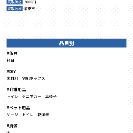
買取価格
2000円
買取地域
浦安市
品目別
#仏具
経台
#DIY
床材料
宅配ボックス
#介護用品
トイレ
セニアカー
車椅子
#ペット用品
ゲージ
トイレ
乾燥機
#資源
金