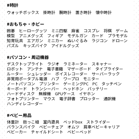
#時計
ウォッチボックス
掛時計
腕時計
置き時計
懐中時計
#おもちゃ・ホビー
囲碁
ヒーローグッツ
ミニ四駆
麻雀
コスプレ
将棋
ゲーム
模型
アニメグッズ
フィギア
モデルガン
カード
プラモデル
知育玩具
エアガン
ミニカー
ぬいぐるみ
ラジコン
ドローン
パズル
キッズバイク
アイドルグッズ
#パソコン・周辺機器
デスクトップライト
ラジオ
ラミネーター
スキャナー
ロボット
アンテナ
電子書籍
マザーボード
タイプライター
ルーター
シュレッダー
ボイスレコーダー
サーバーラック
非常用ポータブル電源
ハブ
ワープロ
モニター
ノートパソコン
プリンター
ゲーミングPC
PC
タッチペン
キーボード
トランシーバー
ヘッドホン
バッテリー
ハードディスク
無線機
GPUケース
イヤホン
フォトプリンター
マウス
電子辞書
プロッター
通訳機
ハンディレコーダー
#ベビー用品
体重計
抱っこ紐
室内遊具
ベッドbox
ストライダー
バランスバイク
ベビーチェア
オムツ
肩車ベビーキャリア
ベビーカー
チャイルドシート
ベビーベッド