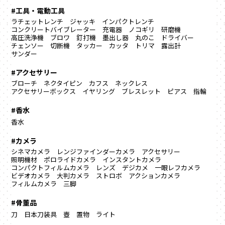
#工具・電動工具
ラチェットレンチ
ジャッキ
インパクトレンチ
コンクリートバイブレーター
充電器
ノコギリ
研磨機
高圧洗浄機
ブロワ
釘打機
墨出し器
丸のこ
ドライバー
チェンソー
切断機
タッカー
カッタ
トリマ
露出計
サンダー
#アクセサリー
ブローチ
ネクタイピン
カフス
ネックレス
アクセサリーボックス
イヤリング
ブレスレット
ピアス
指輪
#香水
香水
#カメラ
シネマカメラ
レンジファインダーカメラ
アクセサリー
照明機材
ポロライドカメラ
インスタントカメラ
コンパクトフィルムカメラ
レンズ
デジカメ
一眼レフカメラ
ビデオカメラ
大判カメラ
ストロボ
アクションカメラ
フィルムカメラ
三脚
#骨董品
刀
日本刀装具
壺
置物
ライト