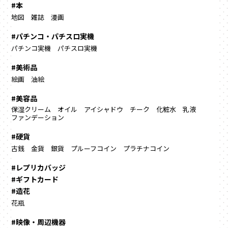
#本
地図
雑誌
漫画
#パチンコ・パチスロ実機
パチンコ実機
パチスロ実機
#美術品
絵画
油絵
#美容品
保湿クリーム
オイル
アイシャドウ
チーク
化粧水
乳液
ファンデーション
#硬貨
古銭
金貨
銀貨
プルーフコイン
プラチナコイン
#レプリカバッジ
#ギフトカード
#造花
花瓶
#映像・周辺機器