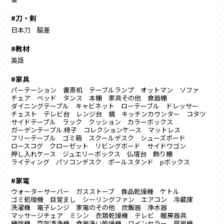
#刀・剣
日本刀
脇差
#教材
英語
#家具
パーテーション
書斎机
テーブルランプ
オットマン
ソファ
チェア
ベッド
タンス
本棚
家具その他
食器棚
ダイニングテーブル
キャビネット
ローテーブル
ドレッサー
チェスト
テレビ台
レンジ台
鏡
キッチンカウンター
コタツ
サイドテーブル
ラック
クッション
カラーボックス
ガーデンテーブル.椅子
コレクションケース
マットレス
フリーテーブル
ゴミ箱
スクールデスク
シューズボード
ロースコグ
クローゼット
リビングボード
サイドワゴン
押し入れケース
ジュエリーボックス
仏壇台
飾り棚
ライティング
パソコンデスク
ポールスタンド
pボックス
#家電
ウォーターサーバー
ガスストーブ
食品乾燥機
ケトル
ゴミ処理機
目覚まし
シーリングファン
エアコン
冷蔵庫
洗濯機
電子レンジ
家電のその他
炊飯器
浄水器
マッサージチェア
ミシン
衣類乾燥機
テレビ
暖房器具
掃除機
空気清浄機
食器洗い乾燥機
ワインセラー
扇風機