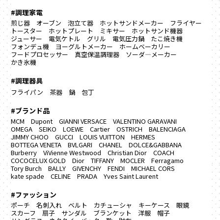
#調理家電
煎じ器
オーブン
泡立て器
ホットサンドメーカー
フライヤー
トースター
ホットプレート
ミキサー
ホットサンド機器
ジューサー
電気ケトル
グリル
電気圧力鍋
たこ焼き機
フォンデュ機
ヨーグルトメーカー
ホームベーカリー
フードプロセッサー
真空保温調理器
ソーダ―メーカー
かき氷機
#調理器具
フライパン
茶器
鍋
包丁
#ブランド品
MCM
Dupont
GIANNI VERSACE
VALENTINO GARAVANI
OMEGA
SEIKO
LOEWE
Cartier
OSTRICH
BALENCIAGA
JIMMY CHOO
GUCCI
LOUIS VUITTON
HERMES
BOTTEGA VENETA
BVLGARI
CHANEL
DOLCE&GABBANA
Burberry
ViVienne Westwood
Christian Dior
COACH
COCOCELUX GOLD
Dior
TIFFANY
MOCLER
Ferragamo
Tory Burch
BALLY
GIVENCHY
FENDI
MICHAEL CORS
kate spade
CELINE
PRADA
Yves Saint Laurent
#ファッション
ポーチ
名刺入れ
ベルト
カチューシャ
キーケース
眼鏡
スカーフ
扇子
サンダル
ブランケット
洋服
帽子