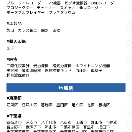
ブルーレイレコーダー
VR機器
ビデオ変換器
DVDレコーダー
プロジェクター
チューナー
スキャナ
4kレコーダー
ポータブルプレイヤー
プラネタリウム
#工芸品
飾皿
ガラス細工
陶器
茶器
#収入印紙
切手
#医療
二酸化炭素計
光治療機
磁気治療機
ホワイトニング機器
美容器
酸素濃縮器
医療検査キッド
血圧計
車椅子
超音波医療器
地域別
#東京都
江東区
江戸川区
葛飾区
墨田区
足立区
北区
板橋区
#千葉県
四街道市
浦安市
八千代市
八街市
印西市
野田市
市原市
習志野市
我孫子市
流山市
千葉市緑区
富里市
成田市
千葉市若葉区
千葉市美浜区
千葉市花見川区
千葉市中央区