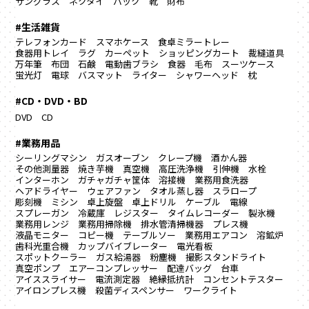
サングラス
ネクタイ
バック
靴
財布
#生活雑貨
テレフォンカード
スマホケース
食卓ミラートレー
食器用トレイ
ラグ カーペット
ショッピングカート
裁縫道具
万年筆
布団
石鹸
電動歯ブラシ
食器
毛布
スーツケース
蛍光灯
電球
バスマット
ライター
シャワーヘッド
枕
#CD・DVD・BD
DVD
CD
#業務用品
シーリングマシン
ガスオーブン
クレープ機
酒かん器
その他測量器
焼き芋機
真空機
高圧洗浄機
引伸機
水栓
インターホン
ガチャガチャ筐体
溶接機
業務用食洗器
ヘアドライヤー
ウェアファン
タオル蒸し器
スラロープ
彫刻機
ミシン
卓上旋盤
卓上ドリル
ケーブル
電線
スプレーガン
冷蔵庫
レジスター
タイムレコーダー
製氷機
業務用レンジ
業務用掃除機
排水管清掃機器
プレス機
液晶モニター
コピー機
テーブルソー
業務用エアコン
溶鉱炉
歯科光重合機
カップバイブレーター
電光看板
スポットクーラー
ガス給湯器
粉塵機
撮影スタンドライト
真空ポンプ
エアーコンプレッサー
配達バッグ
台車
アイススライサー
電流測定器
絶縁抵抗計
コンセントテスター
アイロンプレス機
殺菌ディスペンサー
ワークライト