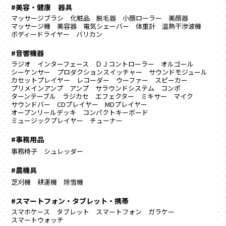
#美容・健康 器具
マッサージブラシ
化粧品
脱毛器
小顔ローラー
美顔器
マッサージ機
美容器
電気シェーバー
体重計
温熱干渉波機
ボディードライヤー
バリカン
#音響機器
ラジオ
インターフェース
ＤＪコントローラー
オルゴール
シーケンサー
プロダクションスイッチャー
サウンドモジュール
カセットプレイヤー
レコーダー
ウーファー
スピーカー
プリメインアンプ
アンプ
サラウンドシステム
コンポ
ターンテーブル
ラジカセ
エフェクター
ミキサー
マイク
サウンドバー
CDプレイヤー
MDプレイヤー
オープンリールデッキ
コンパクトキーボード
ミュージックプレイヤー
チューナー
#事務用品
事務椅子
シュレッダー
#農機具
芝刈機
耕運機
除雪機
#スマートフォン・タブレット・携帯
スマホケース
タブレット
スマートフォン
ガラケー
スマートウォッチ