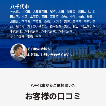
八千代市
神久保、大和田、大和田新田、尾崎、勝田、勝田台、勝田台北、勝
田台南、神野、上高野、萱田、萱田町、桑納、小池、佐山、島田、
島田台、下市場、下高野、桑橋、大学町、高津、高津東、平戸、保
品、堀の内、真木野、緑が丘、緑が丘西、麦丸、村上、村上南、八
千代台北、八千代台西、八千代台東、八千代台南、
ゆりのき台、吉橋、米本
その他の地域も
お気軽にお問い合わせください
八千代市からご依頼頂いた
お客様の口コミ