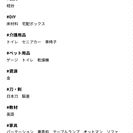
経台
#DIY
床材料
宅配ボックス
#介護用品
トイレ
セニアカー
車椅子
#ペット用品
ゲージ
トイレ
乾燥機
#資源
金
#刀・剣
日本刀
脇差
#教材
英語
#家具
パーテーション
書斎机
テーブルランプ
オットマン
ソファ