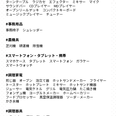
ターンテーブル
ラジカセ
エフェクター
ミキサー
マイク
サウンドバー
CDプレイヤー
MDプレイヤー
オープンリールデッキ
コンパクトキーボード
ミュージックプレイヤー
チューナー
#事務用品
事務椅子
シュレッダー
#農機具
芝刈機
耕運機
除雪機
#スマートフォン・タブレット・携帯
スマホケース
タブレット
スマートフォン
ガラケー
スマートウォッチ
#調理家電
煎じ器
オーブン
泡立て器
ホットサンドメーカー
フライヤー
トースター
ホットプレート
ミキサー
ホットサンド機器
ジューサー
電気ケトル
グリル
電気圧力鍋
たこ焼き機
フォンデュ機
ヨーグルトメーカー
ホームベーカリー
フードプロセッサー
真空保温調理器
ソーダ―メーカー
かき氷機
#調理器具