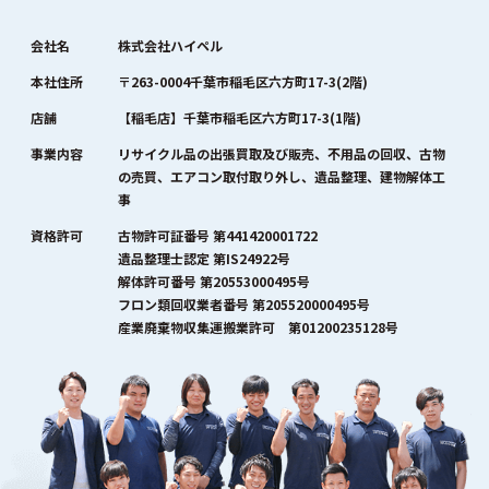
会社名
株式会社ハイペル
本社住所
〒263-0004千葉市稲毛区六方町17-3(2階)
店舗
【稲毛店】千葉市稲毛区六方町17-3(1階)
事業内容
リサイクル品の出張買取及び販売、不用品の回収、古物
の売買、エアコン取付取り外し、遺品整理、建物解体工
事
資格許可
古物許可証番号 第441420001722
遺品整理士認定 第IS24922号
解体許可番号 第20553000495号
フロン類回収業者番号 第205520000495号
産業廃棄物収集運搬業許可 第01200235128号