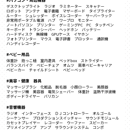
#パソコン・周辺機器
デスクトップライト
ラジオ
ラミネーター
スキャナー
ロボット
アンテナ
電子書籍
マザーボード
タイプライター
ルーター
シュレッダー
ボイスレコーダー
サーバーラック
非常用ポータブル電源
ハブ
ワープロ
モニター
ノートパソコン
プリンター
ゲーミングPC
PC
タッチペン
キーボード
トランシーバー
ヘッドホン
バッテリー
ハードディスク
無線機
GPUケース
イヤホン
フォトプリンター
マウス
電子辞書
プロッター
通訳機
ハンディレコーダー
#ベビー用品
体重計
抱っこ紐
室内遊具
ベッドbox
ストライダー
バランスバイク
ベビーチェア
オムツ
肩車ベビーキャリア
ベビーカー
チャイルドシート
ベビーベッド
#美容・健康 器具
マッサージブラシ
化粧品
脱毛器
小顔ローラー
美顔器
マッサージ機
美容器
電気シェーバー
体重計
温熱干渉波機
ボディードライヤー
バリカン
#音響機器
ラジオ
インターフェース
ＤＪコントローラー
オルゴール
シーケンサー
プロダクションスイッチャー
サウンドモジュール
カセットプレイヤー
レコーダー
ウーファー
スピーカー
プリメインアンプ
アンプ
サラウンドシステム
コンポ