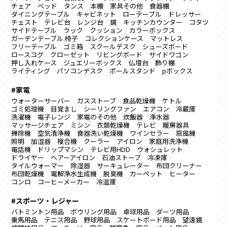
チェア
ベッド
タンス
本棚
家具その他
食器棚
ダイニングテーブル
キャビネット
ローテーブル
ドレッサー
チェスト
テレビ台
レンジ台
鏡
キッチンカウンター
コタツ
サイドテーブル
ラック
クッション
カラーボックス
ガーデンテーブル.椅子
コレクションケース
マットレス
フリーテーブル
ゴミ箱
スクールデスク
シューズボード
ロースコグ
クローゼット
リビングボード
サイドワゴン
押し入れケース
ジュエリーボックス
仏壇台
飾り棚
ライティング
パソコンデスク
ポールスタンド
pボックス
#家電
ウォーターサーバー
ガスストーブ
食品乾燥機
ケトル
ゴミ処理機
目覚まし
シーリングファン
エアコン
冷蔵庫
洗濯機
電子レンジ
家電のその他
炊飯器
浄水器
マッサージチェア
ミシン
衣類乾燥機
テレビ
暖房器具
掃除機
空気清浄機
食器洗い乾燥機
ワインセラー
扇風機
照明
加湿器
複合機
クーラー
アイロン
家庭用洗浄機
電話機
ドリップマシン
テレビ用HDD
ウォシュレット
ドライヤー
ヘアーアイロン
石油ストーブ
冷凍庫
タイルウォーマー
除湿器
サーキュレーター
布団クリーナー
布団乾燥機
電解浄水生成機
脱臭機
カーペット
ヒーター
コンロ
コーヒーメーカー
冷温庫
#スポーツ・レジャー
バトミントン用品
ボウリング用品
卓球用品
ダーツ用品
乗馬用品
テニス用品
野球用品
スケートボード用品
望遠鏡