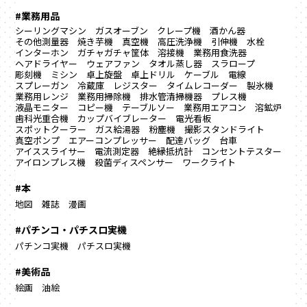
#業務用品
シーリングマシン
ガスオーブン
クレープ機
酒かん器
その他測量器
焼き芋機
真空機
高圧洗浄機
引伸機
水栓
インターホン
ガチャガチャ筐体
溶接機
業務用食洗器
ヘアドライヤー
ウェアファン
タオル蒸し器
スラロープ
彫刻機
ミシン
卓上旋盤
卓上ドリル
ケーブル
電線
スプレーガン
冷蔵庫
レジスター
タイムレコーダー
製氷機
業務用レンジ
業務用掃除機
排水管清掃機器
プレス機
液晶モニター
コピー機
テーブルソー
業務用エアコン
溶鉱炉
歯科光重合機
カップバイブレーター
電光看板
スポットクーラー
ガス給湯器
粉塵機
撮影スタンドライト
真空ポンプ
エアーコンプレッサー
配達バッグ
台車
アイススライサー
電流測定器
絶縁抵抗計
コンセントテスター
アイロンプレス機
殺菌ディスペンサー
ワークライト
#本
地図
雑誌
漫画
#パチンコ・パチスロ実機
パチンコ実機
パチスロ実機
#美術品
絵画
油絵