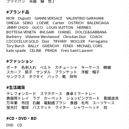
フライパン
茶器
鍋
包丁
#ブランド品
MCM
Dupont
GIANNI VERSACE
VALENTINO GARAVANI
OMEGA
SEIKO
LOEWE
Cartier
OSTRICH
BALENCIAGA
JIMMY CHOO
GUCCI
LOUIS VUITTON
HERMES
BOTTEGA VENETA
BVLGARI
CHANEL
DOLCE&GABBANA
Burberry
ViVienne Westwood
Christian Dior
COACH
COCOCELUX GOLD
Dior
TIFFANY
MOCLER
Ferragamo
Tory Burch
BALLY
GIVENCHY
FENDI
MICHAEL CORS
kate spade
CELINE
PRADA
Yves Saint Laurent
#ファッション
ポーチ
名刺入れ
ベルト
カチューシャ
キーケース
眼鏡
スカーフ
扇子
サンダル
ブランケット
洋服
帽子
サングラス
ネクタイ
バック
靴
財布
#生活雑貨
テレフォンカード
スマホケース
食卓ミラートレー
食器用トレイ
ラグ カーペット
ショッピングカート
裁縫道具
万年筆
布団
石鹸
電動歯ブラシ
食器
毛布
スーツケース
蛍光灯
電球
バスマット
ライター
シャワーヘッド
枕
#CD・DVD・BD
DVD
CD