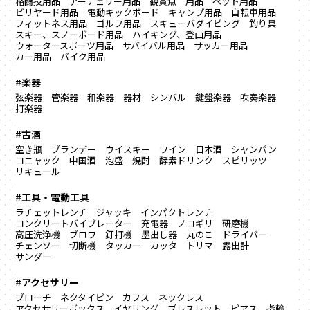
格闘技用品
アーチェリー用品
観賞魚 用品
ペット用品
ビリヤード用品
電動キックボード
キャンプ用品
自転車用品
フィットネス用品
ゴルフ用品
スキューバダイビング
釣り具
スキー、スノーボード用品
ハイキング、登山用品
ウォータースポーツ用品
サバイバル用品
サッカー用品
カー用品
バイク用品
#楽器
弦楽器
管楽器
和楽器
器材
シンバル
鍵盤楽器
吹奏楽器
打楽器
#古酒
空き瓶
ブランデー
ウイスキー
ワイン
日本酒
シャンパン
コニャック
中国酒
泡盛
焼酎
酵素ドリンク
スピリッツ
リキュール
#工具・電動工具
ラチェットレンチ
ジャッキ
インパクトレンチ
コンクリートバイブレーター
充電器
ノコギリ
研磨機
高圧洗浄機
ブロワ
釘打機
墨出し器
丸のこ
ドライバー
チェンソー
切断機
タッカー
カッタ
トリマ
露出計
サンダー
#アクセサリー
ブローチ
ネクタイピン
カフス
ネックレス
アクセサリーボックス
イヤリング
ブレスレット
ピアス
指輪