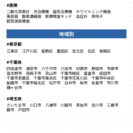
#医療
二酸化炭素計
光治療機
磁気治療機
ホワイトニング機器
美容器
酸素濃縮器
医療検査キッド
血圧計
車椅子
超音波医療器
地域別
#東京都
江東区
江戸川区
葛飾区
墨田区
足立区
北区
板橋区
#千葉県
四街道市
浦安市
八千代市
八街市
印西市
野田市
市原市
習志野市
我孫子市
流山市
千葉市緑区
富里市
成田市
千葉市若葉区
千葉市美浜区
千葉市花見川区
千葉市中央区
船橋市
千葉市稲毛区
松戸市
白井市
柏市
佐倉市
市川市
鎌ヶ谷市
#埼玉県
さいたま市
川口市
八潮市
川越市
草加市
吉川市
三郷市
蕨市
戸田市