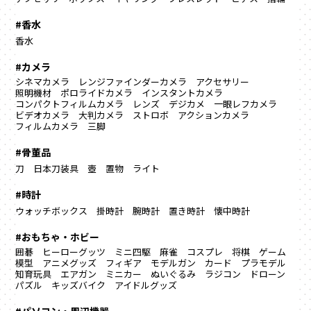
#香水
香水
#カメラ
シネマカメラ
レンジファインダーカメラ
アクセサリー
照明機材
ポロライドカメラ
インスタントカメラ
コンパクトフィルムカメラ
レンズ
デジカメ
一眼レフカメラ
ビデオカメラ
大判カメラ
ストロボ
アクションカメラ
フィルムカメラ
三脚
#骨董品
刀
日本刀装具
壺
置物
ライト
#時計
ウォッチボックス
掛時計
腕時計
置き時計
懐中時計
#おもちゃ・ホビー
囲碁
ヒーローグッツ
ミニ四駆
麻雀
コスプレ
将棋
ゲーム
模型
アニメグッズ
フィギア
モデルガン
カード
プラモデル
知育玩具
エアガン
ミニカー
ぬいぐるみ
ラジコン
ドローン
パズル
キッズバイク
アイドルグッズ