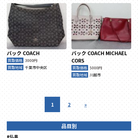
バック
COACH
バック
COACH
MICHAEL
CORS
買取価格
3000円
買取地域
千葉市中央区
買取価格
5000円
買取地域
川越市
1
2
»
品目別
#仏具