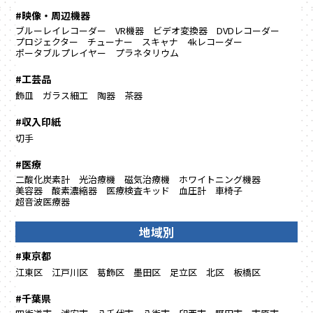
#映像・周辺機器
ブルーレイレコーダー
VR機器
ビデオ変換器
DVDレコーダー
プロジェクター
チューナー
スキャナ
4kレコーダー
ポータブルプレイヤー
プラネタリウム
#工芸品
飾皿
ガラス細工
陶器
茶器
#収入印紙
切手
#医療
二酸化炭素計
光治療機
磁気治療機
ホワイトニング機器
美容器
酸素濃縮器
医療検査キッド
血圧計
車椅子
超音波医療器
地域別
#東京都
江東区
江戸川区
葛飾区
墨田区
足立区
北区
板橋区
#千葉県