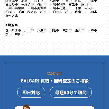
四街道市
浦安市
八千代市
八街市
印西市
野田市
市原市
習志野市
我孫子市
流山市
千葉市緑区
富里市
成田市
千葉市若葉区
千葉市美浜区
千葉市花見川区
千葉市中央区
船橋市
千葉市稲毛区
松戸市
白井市
柏市
佐倉市
市川市
鎌ヶ谷市
#埼玉県
さいたま市
川口市
八潮市
川越市
草加市
吉川市
三郷市
蕨市
戸田市
CONTACT
BVLGARI 買取・無料査定のご相談
即日対応
最短60分で訪問