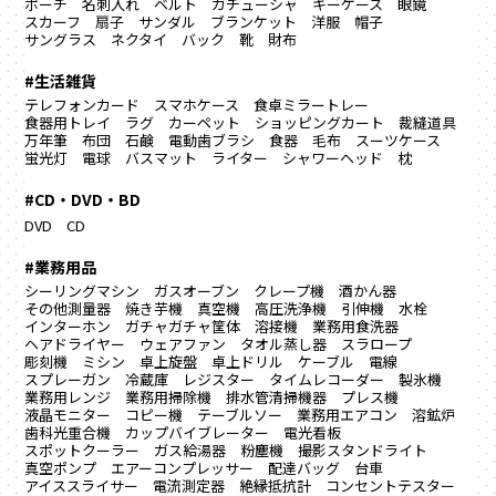
ポーチ
名刺入れ
ベルト
カチューシャ
キーケース
眼鏡
スカーフ
扇子
サンダル
ブランケット
洋服
帽子
サングラス
ネクタイ
バック
靴
財布
#生活雑貨
テレフォンカード
スマホケース
食卓ミラートレー
食器用トレイ
ラグ カーペット
ショッピングカート
裁縫道具
万年筆
布団
石鹸
電動歯ブラシ
食器
毛布
スーツケース
蛍光灯
電球
バスマット
ライター
シャワーヘッド
枕
#CD・DVD・BD
DVD
CD
#業務用品
シーリングマシン
ガスオーブン
クレープ機
酒かん器
その他測量器
焼き芋機
真空機
高圧洗浄機
引伸機
水栓
インターホン
ガチャガチャ筐体
溶接機
業務用食洗器
ヘアドライヤー
ウェアファン
タオル蒸し器
スラロープ
彫刻機
ミシン
卓上旋盤
卓上ドリル
ケーブル
電線
スプレーガン
冷蔵庫
レジスター
タイムレコーダー
製氷機
業務用レンジ
業務用掃除機
排水管清掃機器
プレス機
液晶モニター
コピー機
テーブルソー
業務用エアコン
溶鉱炉
歯科光重合機
カップバイブレーター
電光看板
スポットクーラー
ガス給湯器
粉塵機
撮影スタンドライト
真空ポンプ
エアーコンプレッサー
配達バッグ
台車
アイススライサー
電流測定器
絶縁抵抗計
コンセントテスター