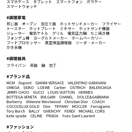
スマホケース
タブレット
スマートフォン
ガラケー
スマートウォッチ
#調理家電
煎じ器
オーブン
泡立て器
ホットサンドメーカー
フライヤー
トースター
ホットプレート
ミキサー
ホットサンド機器
ジューサー
電気ケトル
グリル
電気圧力鍋
たこ焼き機
フォンデュ機
ヨーグルトメーカー
ホームベーカリー
フードプロセッサー
真空保温調理器
ソーダ―メーカー
かき氷機
#調理器具
フライパン
茶器
鍋
包丁
#ブランド品
MCM
Dupont
GIANNI VERSACE
VALENTINO GARAVANI
OMEGA
SEIKO
LOEWE
Cartier
OSTRICH
BALENCIAGA
JIMMY CHOO
GUCCI
LOUIS VUITTON
HERMES
BOTTEGA VENETA
BVLGARI
CHANEL
DOLCE&GABBANA
Burberry
ViVienne Westwood
Christian Dior
COACH
COCOCELUX GOLD
Dior
TIFFANY
MOCLER
Ferragamo
Tory Burch
BALLY
GIVENCHY
FENDI
MICHAEL CORS
kate spade
CELINE
PRADA
Yves Saint Laurent
#ファッション