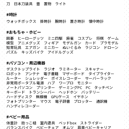
刀
日本刀装具
壺
置物
ライト
#時計
ウォッチボックス
掛時計
腕時計
置き時計
懐中時計
#おもちゃ・ホビー
囲碁
ヒーローグッツ
ミニ四駆
麻雀
コスプレ
将棋
ゲーム
模型
アニメグッズ
フィギア
モデルガン
カード
プラモデル
知育玩具
エアガン
ミニカー
ぬいぐるみ
ラジコン
ドローン
パズル
キッズバイク
アイドルグッズ
#パソコン・周辺機器
デスクトップライト
ラジオ
ラミネーター
スキャナー
ロボット
アンテナ
電子書籍
マザーボード
タイプライター
ルーター
シュレッダー
ボイスレコーダー
サーバーラック
非常用ポータブル電源
ハブ
ワープロ
モニター
ノートパソコン
プリンター
ゲーミングPC
PC
タッチペン
キーボード
トランシーバー
ヘッドホン
バッテリー
ハードディスク
無線機
GPUケース
イヤホン
フォトプリンター
マウス
電子辞書
プロッター
通訳機
ハンディレコーダー
#ベビー用品
体重計
抱っこ紐
室内遊具
ベッドbox
ストライダー
バランスバイク
ベビーチェア
オムツ
肩車ベビーキャリア