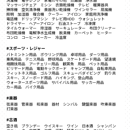
洗濯機
電子レンジ
家電のその他
炊飯器
浄水器
マッサージチェア
ミシン
衣類乾燥機
テレビ
暖房器具
掃除機
空気清浄機
食器洗い乾燥機
ワインセラー
扇風機
照明
加湿器
複合機
クーラー
アイロン
家庭用洗浄機
電話機
ドリップマシン
テレビ用HDD
ウォシュレット
ドライヤー
ヘアーアイロン
石油ストーブ
冷凍庫
タイルウォーマー
除湿器
サーキュレーター
布団クリーナー
布団乾燥機
電解浄水生成機
脱臭機
カーペット
ヒーター
コンロ
コーヒーメーカー
冷温庫
#スポーツ・レジャー
バトミントン用品
ボウリング用品
卓球用品
ダーツ用品
乗馬用品
テニス用品
野球用品
スケートボード用品
望遠鏡
格闘技用品
アーチェリー用品
観賞魚 用品
ペット用品
ビリヤード用品
電動キックボード
キャンプ用品
自転車用品
フィットネス用品
ゴルフ用品
スキューバダイビング
釣り具
スキー、スノーボード用品
ハイキング、登山用品
ウォータースポーツ用品
サバイバル用品
サッカー用品
カー用品
バイク用品
#楽器
弦楽器
管楽器
和楽器
器材
シンバル
鍵盤楽器
吹奏楽器
打楽器
#古酒
空き瓶
ブランデー
ウイスキー
ワイン
日本酒
シャンパン