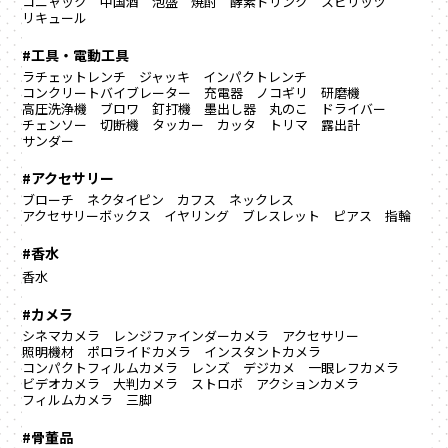
コニャック
中国酒
泡盛
焼酎
酵素ドリンク
スピリッツ
リキュール
#工具・電動工具
ラチェットレンチ
ジャッキ
インパクトレンチ
コンクリートバイブレーター
充電器
ノコギリ
研磨機
高圧洗浄機
ブロワ
釘打機
墨出し器
丸のこ
ドライバー
チェンソー
切断機
タッカー
カッタ
トリマ
露出計
サンダー
#アクセサリー
ブローチ
ネクタイピン
カフス
ネックレス
アクセサリーボックス
イヤリング
ブレスレット
ピアス
指輪
#香水
香水
#カメラ
シネマカメラ
レンジファインダーカメラ
アクセサリー
照明機材
ポロライドカメラ
インスタントカメラ
コンパクトフィルムカメラ
レンズ
デジカメ
一眼レフカメラ
ビデオカメラ
大判カメラ
ストロボ
アクションカメラ
フィルムカメラ
三脚
#骨董品