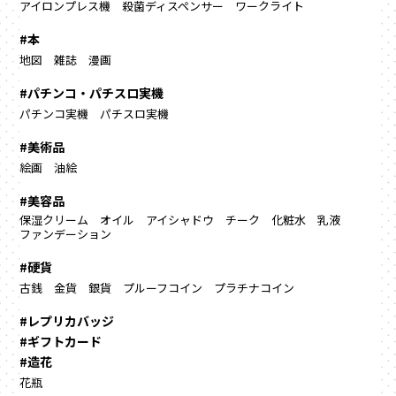
アイロンプレス機
殺菌ディスペンサー
ワークライト
#本
地図
雑誌
漫画
#パチンコ・パチスロ実機
パチンコ実機
パチスロ実機
#美術品
絵画
油絵
#美容品
保湿クリーム
オイル
アイシャドウ
チーク
化粧水
乳液
ファンデーション
#硬貨
古銭
金貨
銀貨
プルーフコイン
プラチナコイン
#レプリカバッジ
#ギフトカード
#造花
花瓶