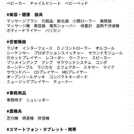
ベビーカー
チャイルドシート
ベビーベッド
#美容・健康 器具
マッサージブラシ
化粧品
脱毛器
小顔ローラー
美顔器
マッサージ機
美容器
電気シェーバー
体重計
温熱干渉波機
ボディードライヤー
バリカン
#音響機器
ラジオ
インターフェース
ＤＪコントローラー
オルゴール
シーケンサー
プロダクションスイッチャー
サウンドモジュール
カセットプレイヤー
レコーダー
ウーファー
スピーカー
プリメインアンプ
アンプ
サラウンドシステム
コンポ
ターンテーブル
ラジカセ
エフェクター
ミキサー
マイク
サウンドバー
CDプレイヤー
MDプレイヤー
オープンリールデッキ
コンパクトキーボード
ミュージックプレイヤー
チューナー
#事務用品
事務椅子
シュレッダー
#農機具
芝刈機
耕運機
除雪機
#スマートフォン・タブレット・携帯