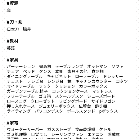
#資源
金
#刀・剣
日本刀
脇差
#教材
英語
#家具
パーテーション
書斎机
テーブルランプ
オットマン
ソファ
チェア
ベッド
タンス
本棚
家具その他
食器棚
ダイニングテーブル
キャビネット
ローテーブル
ドレッサー
チェスト
テレビ台
レンジ台
鏡
キッチンカウンター
コタツ
サイドテーブル
ラック
クッション
カラーボックス
ガーデンテーブル.椅子
コレクションケース
マットレス
フリーテーブル
ゴミ箱
スクールデスク
シューズボード
ロースコグ
クローゼット
リビングボード
サイドワゴン
押し入れケース
ジュエリーボックス
仏壇台
飾り棚
ライティング
パソコンデスク
ポールスタンド
pボックス
#家電
ウォーターサーバー
ガスストーブ
食品乾燥機
ケトル
ゴミ処理機
目覚まし
シーリングファン
エアコン
冷蔵庫