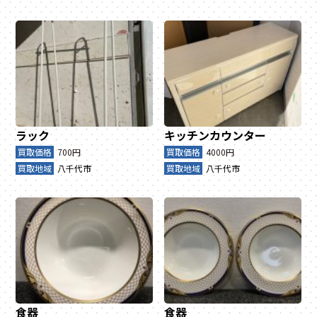
ラック
キッチンカウンター
買取価格
700円
買取価格
4000円
買取地域
八千代市
買取地域
八千代市
食器
食器