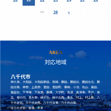
…
28
»
AREA
対応地域
八千代市
神久保、大和田、大和田新田、尾崎、勝田、勝田台、勝田台北、勝
田台南、神野、上高野、萱田、萱田町、桑納、小池、佐山、島田、
島田台、下市場、下高野、桑橋、大学町、高津、高津東、平戸、保
品、堀の内、真木野、緑が丘、緑が丘西、麦丸、村上、村上南、八
千代台北、八千代台西、八千代台東、八千代台南、
ゆりのき台、吉橋、米本