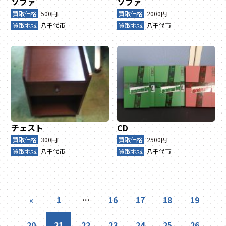
ソファ
ソファ
買取価格
500円
買取価格
2000円
買取地域
八千代市
買取地域
八千代市
チェスト
CD
買取価格
300円
買取価格
2500円
買取地域
八千代市
買取地域
八千代市
«
1
…
16
17
18
19
20
21
22
23
24
25
26