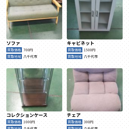
ソファ
キャビネット
買取価格
700円
買取価格
1500円
買取地域
八千代市
買取地域
八千代市
コレクションケース
チェア
買取価格
1000円
買取価格
300円
買取地域
八千代市
買取地域
八千代市