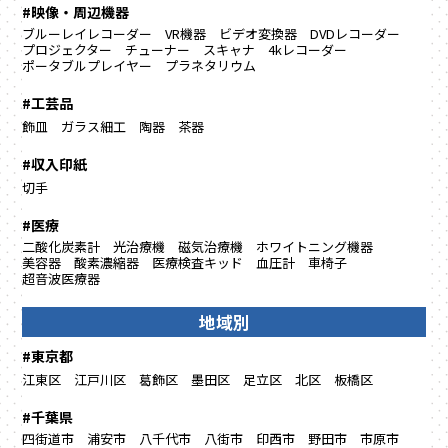
#映像・周辺機器
ブルーレイレコーダー
VR機器
ビデオ変換器
DVDレコーダー
プロジェクター
チューナー
スキャナ
4kレコーダー
ポータブルプレイヤー
プラネタリウム
#工芸品
飾皿
ガラス細工
陶器
茶器
#収入印紙
切手
#医療
二酸化炭素計
光治療機
磁気治療機
ホワイトニング機器
美容器
酸素濃縮器
医療検査キッド
血圧計
車椅子
超音波医療器
地域別
#東京都
江東区
江戸川区
葛飾区
墨田区
足立区
北区
板橋区
#千葉県
四街道市
浦安市
八千代市
八街市
印西市
野田市
市原市