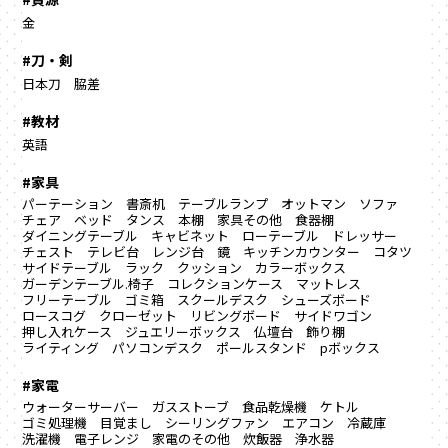
金
#刀・剣
日本刀
脇差
#教材
英語
#家具
パーテーション
書斎机
テーブルランプ
オットマン
ソファ
チェア
ベッド
タンス
本棚
家具その他
食器棚
ダイニングテーブル
キャビネット
ローテーブル
ドレッサー
チェスト
テレビ台
レンジ台
鏡
キッチンカウンター
コタツ
サイドテーブル
ラック
クッション
カラーボックス
ガーデンテーブル.椅子
コレクションケース
マットレス
フリーテーブル
ゴミ箱
スクールデスク
シューズボード
ロースコグ
クローゼット
リビングボード
サイドワゴン
押し入れケース
ジュエリーボックス
仏壇台
飾り棚
ライティング
パソコンデスク
ポールスタンド
pボックス
#家電
ウォーターサーバー
ガスストーブ
食品乾燥機
ケトル
ゴミ処理機
目覚まし
シーリングファン
エアコン
冷蔵庫
洗濯機
電子レンジ
家電のその他
炊飯器
浄水器