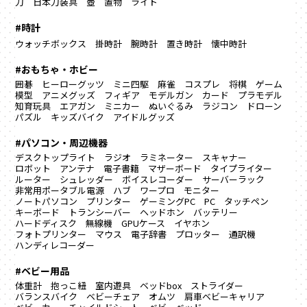
刀
日本刀装具
壺
置物
ライト
#時計
ウォッチボックス
掛時計
腕時計
置き時計
懐中時計
#おもちゃ・ホビー
囲碁
ヒーローグッツ
ミニ四駆
麻雀
コスプレ
将棋
ゲーム
模型
アニメグッズ
フィギア
モデルガン
カード
プラモデル
知育玩具
エアガン
ミニカー
ぬいぐるみ
ラジコン
ドローン
パズル
キッズバイク
アイドルグッズ
#パソコン・周辺機器
デスクトップライト
ラジオ
ラミネーター
スキャナー
ロボット
アンテナ
電子書籍
マザーボード
タイプライター
ルーター
シュレッダー
ボイスレコーダー
サーバーラック
非常用ポータブル電源
ハブ
ワープロ
モニター
ノートパソコン
プリンター
ゲーミングPC
PC
タッチペン
キーボード
トランシーバー
ヘッドホン
バッテリー
ハードディスク
無線機
GPUケース
イヤホン
フォトプリンター
マウス
電子辞書
プロッター
通訳機
ハンディレコーダー
#ベビー用品
体重計
抱っこ紐
室内遊具
ベッドbox
ストライダー
バランスバイク
ベビーチェア
オムツ
肩車ベビーキャリア