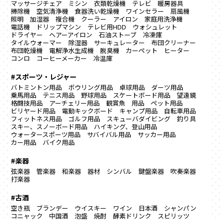
マッサージチェア
ミシン
衣類乾燥機
テレビ
暖房器具
掃除機
空気清浄機
食器洗い乾燥機
ワインセラー
扇風機
照明
加湿器
複合機
クーラー
アイロン
家庭用洗浄機
電話機
ドリップマシン
テレビ用HDD
ウォシュレット
ドライヤー
ヘアーアイロン
石油ストーブ
冷凍庫
タイルウォーマー
除湿器
サーキュレーター
布団クリーナー
布団乾燥機
電解浄水生成機
脱臭機
カーペット
ヒーター
コンロ
コーヒーメーカー
冷温庫
#スポーツ・レジャー
バトミントン用品
ボウリング用品
卓球用品
ダーツ用品
乗馬用品
テニス用品
野球用品
スケートボード用品
望遠鏡
格闘技用品
アーチェリー用品
観賞魚 用品
ペット用品
ビリヤード用品
電動キックボード
キャンプ用品
自転車用品
フィットネス用品
ゴルフ用品
スキューバダイビング
釣り具
スキー、スノーボード用品
ハイキング、登山用品
ウォータースポーツ用品
サバイバル用品
サッカー用品
カー用品
バイク用品
#楽器
弦楽器
管楽器
和楽器
器材
シンバル
鍵盤楽器
吹奏楽器
打楽器
#古酒
空き瓶
ブランデー
ウイスキー
ワイン
日本酒
シャンパン
コニャック
中国酒
泡盛
焼酎
酵素ドリンク
スピリッツ