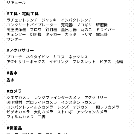
リキュール
#工具・電動工具
ラチェットレンチ
ジャッキ
インパクトレンチ
コンクリートバイブレーター
充電器
ノコギリ
研磨機
高圧洗浄機
ブロワ
釘打機
墨出し器
丸のこ
ドライバー
チェンソー
切断機
タッカー
カッタ
トリマ
露出計
サンダー
#アクセサリー
ブローチ
ネクタイピン
カフス
ネックレス
アクセサリーボックス
イヤリング
ブレスレット
ピアス
指輪
#香水
香水
#カメラ
シネマカメラ
レンジファインダーカメラ
アクセサリー
照明機材
ポロライドカメラ
インスタントカメラ
コンパクトフィルムカメラ
レンズ
デジカメ
一眼レフカメラ
ビデオカメラ
大判カメラ
ストロボ
アクションカメラ
フィルムカメラ
三脚
#骨董品