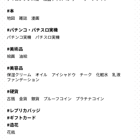
#本
地図
雑誌
漫画
#パチンコ・パチスロ実機
パチンコ実機
パチスロ実機
#美術品
絵画
油絵
#美容品
保湿クリーム
オイル
アイシャドウ
チーク
化粧水
乳液
ファンデーション
#硬貨
古銭
金貨
銀貨
プルーフコイン
プラチナコイン
#レプリカバッジ
#ギフトカード
#造花
花瓶