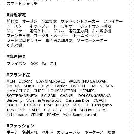
スマートウォッチ
#調理家電
煎じ器
オーブン
泡立て器
ホットサンドメーカー
フライヤー
トースター
ホットプレート
ミキサー
ホットサンド機器
ジューサー
電気ケトル
グリル
電気圧力鍋
たこ焼き機
フォンデュ機
ヨーグルトメーカー
ホームベーカリー
フードプロセッサー
真空保温調理器
ソーダ―メーカー
かき氷機
#調理器具
フライパン
茶器
鍋
包丁
#ブランド品
MCM
Dupont
GIANNI VERSACE
VALENTINO GARAVANI
OMEGA
SEIKO
LOEWE
Cartier
OSTRICH
BALENCIAGA
JIMMY CHOO
GUCCI
LOUIS VUITTON
HERMES
BOTTEGA VENETA
BVLGARI
CHANEL
DOLCE&GABBANA
Burberry
ViVienne Westwood
Christian Dior
COACH
COCOCELUX GOLD
Dior
TIFFANY
MOCLER
Ferragamo
Tory Burch
BALLY
GIVENCHY
FENDI
MICHAEL CORS
kate spade
CELINE
PRADA
Yves Saint Laurent
#ファッション
ポーチ
名刺入れ
ベルト
カチューシャ
キーケース
眼鏡