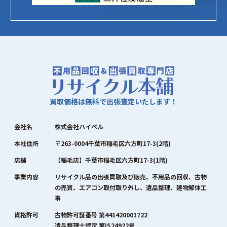
買取価格は無料で出張査定いたします！
会社名
株式会社ハイペル
本社住所
〒263-0004千葉市稲毛区六方町17-3(2階)
店舗
【稲毛店】千葉市稲毛区六方町17-3(1階)
事業内容
リサイクル品の出張買取及び販売、不用品の回収、古物
の売買、エアコン取付取り外し、遺品整理、建物解体工
事
資格許可
古物許可証番号 第441420001722
遺品整理士認定 第IS24922号