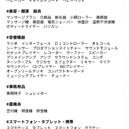
ベビーカー
チャイルドシート
ベビーベッド
#美容・健康 器具
マッサージブラシ
化粧品
脱毛器
小顔ローラー
美顔器
マッサージ機
美容器
電気シェーバー
体重計
温熱干渉波機
ボディードライヤー
バリカン
#音響機器
ラジオ
インターフェース
ＤＪコントローラー
オルゴール
シーケンサー
プロダクションスイッチャー
サウンドモジュール
カセットプレイヤー
レコーダー
ウーファー
スピーカー
プリメインアンプ
アンプ
サラウンドシステム
コンポ
ターンテーブル
ラジカセ
エフェクター
ミキサー
マイク
サウンドバー
CDプレイヤー
MDプレイヤー
オープンリールデッキ
コンパクトキーボード
ミュージックプレイヤー
チューナー
#事務用品
事務椅子
シュレッダー
#農機具
芝刈機
耕運機
除雪機
#スマートフォン・タブレット・携帯
スマホケース
タブレット
スマートフォン
ガラケー