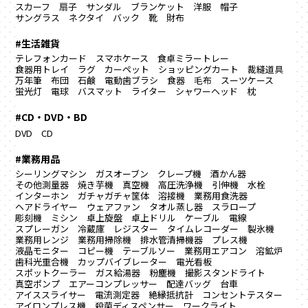
スカーフ
扇子
サンダル
ブランケット
洋服
帽子
サングラス
ネクタイ
バック
靴
財布
#生活雑貨
テレフォンカード
スマホケース
食卓ミラートレー
食器用トレイ
ラグ カーペット
ショッピングカート
裁縫道具
万年筆
布団
石鹸
電動歯ブラシ
食器
毛布
スーツケース
蛍光灯
電球
バスマット
ライター
シャワーヘッド
枕
#CD・DVD・BD
DVD
CD
#業務用品
シーリングマシン
ガスオーブン
クレープ機
酒かん器
その他測量器
焼き芋機
真空機
高圧洗浄機
引伸機
水栓
インターホン
ガチャガチャ筐体
溶接機
業務用食洗器
ヘアドライヤー
ウェアファン
タオル蒸し器
スラロープ
彫刻機
ミシン
卓上旋盤
卓上ドリル
ケーブル
電線
スプレーガン
冷蔵庫
レジスター
タイムレコーダー
製氷機
業務用レンジ
業務用掃除機
排水管清掃機器
プレス機
液晶モニター
コピー機
テーブルソー
業務用エアコン
溶鉱炉
歯科光重合機
カップバイブレーター
電光看板
スポットクーラー
ガス給湯器
粉塵機
撮影スタンドライト
真空ポンプ
エアーコンプレッサー
配達バッグ
台車
アイススライサー
電流測定器
絶縁抵抗計
コンセントテスター
アイロンプレス機
殺菌ディスペンサー
ワークライト