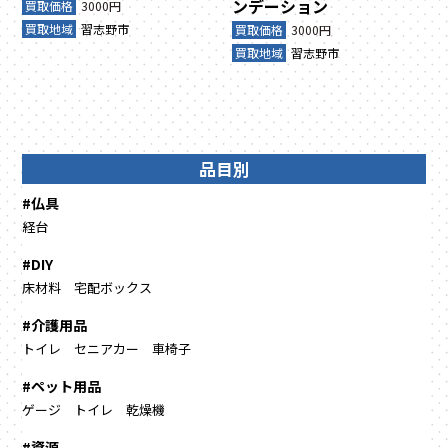
ンデーション
買取価格
3000円
買取地域
習志野市
買取価格
3000円
買取地域
習志野市
品目別
#仏具
経台
#DIY
床材料
宅配ボックス
#介護用品
トイレ
セニアカー
車椅子
#ペット用品
ゲージ
トイレ
乾燥機
#資源