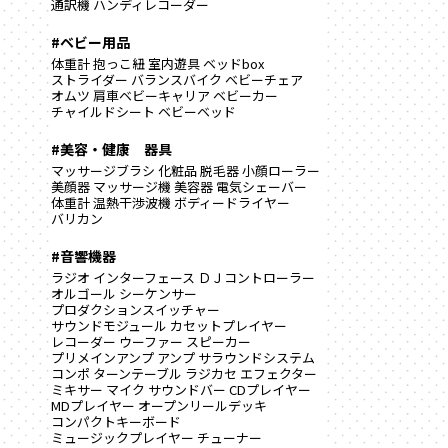
通訳機
ハンディレコーダー
#ベビー用品
体重計
抱っこ紐
室内遊具
ベッドbox
ストライダー
バランスバイク
ベビーチェア
オムツ
肩車ベビーキャリア
ベビーカー
チャイルドシート
ベビーベッド
#美容・健康 器具
マッサージブラシ
化粧品
脱毛器
小顔ローラー
美顔器
マッサージ機
美容器
電気シェーバー
体重計
温熱干渉波機
ボディードライヤー
バリカン
#音響機器
ラジオ
インターフェース
ＤＪコントローラー
オルゴール
シーケンサー
プロダクションスイッチャー
サウンドモジュール
カセットプレイヤー
レコーダー
ウーファー
スピーカー
プリメインアンプ
アンプ
サラウンドシステム
コンポ
ターンテーブル
ラジカセ
エフェクター
ミキサー
マイク
サウンドバー
CDプレイヤー
MDプレイヤー
オープンリールデッキ
コンパクトキーボード
ミュージックプレイヤー
チューナー