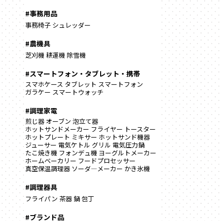
#事務用品
事務椅子
シュレッダー
#農機具
芝刈機
耕運機
除雪機
#スマートフォン・タブレット・携帯
スマホケース
タブレット
スマートフォン
ガラケー
スマートウォッチ
#調理家電
煎じ器
オーブン
泡立て器
ホットサンドメーカー
フライヤー
トースター
ホットプレート
ミキサー
ホットサンド機器
ジューサー
電気ケトル
グリル
電気圧力鍋
たこ焼き機
フォンデュ機
ヨーグルトメーカー
ホームベーカリー
フードプロセッサー
真空保温調理器
ソーダ―メーカー
かき氷機
#調理器具
フライパン
茶器
鍋
包丁
#ブランド品