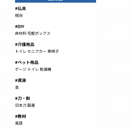
#仏具
経台
#DIY
床材料
宅配ボックス
#介護用品
トイレ
セニアカー
車椅子
#ペット用品
ゲージ
トイレ
乾燥機
#資源
金
#刀・剣
日本刀
脇差
#教材
英語