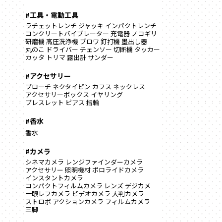
#工具・電動工具
ラチェットレンチ
ジャッキ
インパクトレンチ
コンクリートバイブレーター
充電器
ノコギリ
研磨機
高圧洗浄機
ブロワ
釘打機
墨出し器
丸のこ
ドライバー
チェンソー
切断機
タッカー
カッタ
トリマ
露出計
サンダー
#アクセサリー
ブローチ
ネクタイピン
カフス
ネックレス
アクセサリーボックス
イヤリング
ブレスレット
ピアス
指輪
#香水
香水
#カメラ
シネマカメラ
レンジファインダーカメラ
アクセサリー
照明機材
ポロライドカメラ
インスタントカメラ
コンパクトフィルムカメラ
レンズ
デジカメ
一眼レフカメラ
ビデオカメラ
大判カメラ
ストロボ
アクションカメラ
フィルムカメラ
三脚