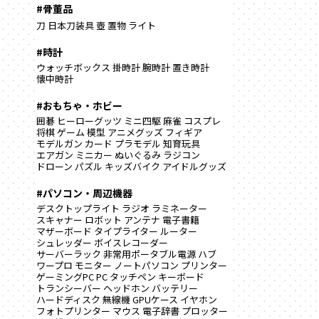
#骨董品
刀
日本刀装具
壺
置物
ライト
#時計
ウォッチボックス
掛時計
腕時計
置き時計
懐中時計
#おもちゃ・ホビー
囲碁
ヒーローグッツ
ミニ四駆
麻雀
コスプレ
将棋
ゲーム
模型
アニメグッズ
フィギア
モデルガン
カード
プラモデル
知育玩具
エアガン
ミニカー
ぬいぐるみ
ラジコン
ドローン
パズル
キッズバイク
アイドルグッズ
#パソコン・周辺機器
デスクトップライト
ラジオ
ラミネーター
スキャナー
ロボット
アンテナ
電子書籍
マザーボード
タイプライター
ルーター
シュレッダー
ボイスレコーダー
サーバーラック
非常用ポータブル電源
ハブ
ワープロ
モニター
ノートパソコン
プリンター
ゲーミングPC
PC
タッチペン
キーボード
トランシーバー
ヘッドホン
バッテリー
ハードディスク
無線機
GPUケース
イヤホン
フォトプリンター
マウス
電子辞書
プロッター