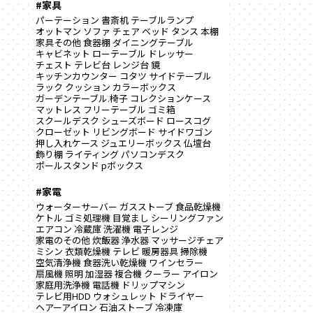
#家具
パーテーション
書斎机
テーブルランプ
オットマン
ソファ
チェア
ベッド
タンス
本棚
家具その他
食器棚
ダイニングテーブル
キャビネット
ローテーブル
ドレッサー
チェスト
テレビ台
レンジ台
鏡
キッチンカウンター
コタツ
サイドテーブル
ラック
クッション
カラーボックス
ガーデンテーブル.椅子
コレクションケース
マットレス
フリーテーブル
ゴミ箱
スクールデスク
シューズボード
ロースコグ
クローゼット
リビングボード
サイドワゴン
押し入れケース
ジュエリーボックス
仏壇台
飾り棚
ライティング
パソコンデスク
ポールスタンド
pボックス
#家電
ウォーターサーバー
ガスストーブ
食品乾燥機
ケトル
ゴミ処理機
目覚まし
シーリングファン
エアコン
冷蔵庫
洗濯機
電子レンジ
家電のその他
炊飯器
浄水器
マッサージチェア
ミシン
衣類乾燥機
テレビ
暖房器具
掃除機
空気清浄機
食器洗い乾燥機
ワインセラー
扇風機
照明
加湿器
複合機
クーラー
アイロン
家庭用洗浄機
電話機
ドリップマシン
テレビ用HDD
ウォシュレット
ドライヤー
ヘアーアイロン
石油ストーブ
冷凍庫