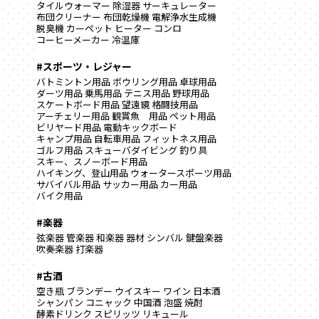
タイルウォーマー
除湿器
サーキュレーター
布団クリーナー
布団乾燥機
電解浄水生成機
脱臭機
カーペット
ヒーター
コンロ
コーヒーメーカー
冷温庫
#スポーツ・レジャー
バトミントン用品
ボウリング用品
卓球用品
ダーツ用品
乗馬用品
テニス用品
野球用品
スケートボード用品
望遠鏡
格闘技用品
アーチェリー用品
観賞魚 用品
ペット用品
ビリヤード用品
電動キックボード
キャンプ用品
自転車用品
フィットネス用品
ゴルフ用品
スキューバダイビング
釣り具
スキー、スノーボード用品
ハイキング、登山用品
ウォータースポーツ用品
サバイバル用品
サッカー用品
カー用品
バイク用品
#楽器
弦楽器
管楽器
和楽器
器材
シンバル
鍵盤楽器
吹奏楽器
打楽器
#古酒
空き瓶
ブランデー
ウイスキー
ワイン
日本酒
シャンパン
コニャック
中国酒
泡盛
焼酎
酵素ドリンク
スピリッツ
リキュール