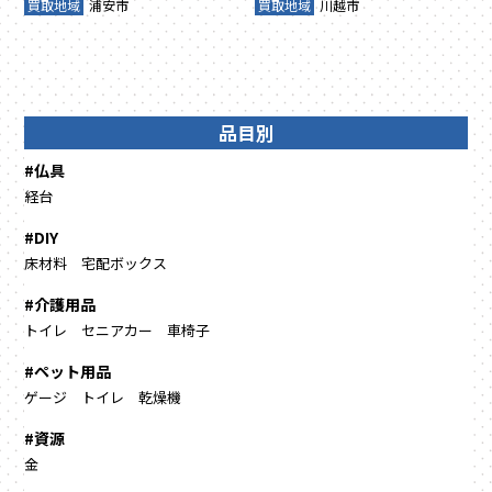
買取地域
浦安市
買取地域
川越市
品目別
#仏具
経台
#DIY
床材料
宅配ボックス
#介護用品
トイレ
セニアカー
車椅子
#ペット用品
ゲージ
トイレ
乾燥機
#資源
金