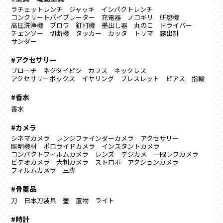
ラチェットレンチ
ジャッキ
インパクトレンチ
コンクリートバイブレーター
充電器
ノコギリ
研磨機
高圧洗浄機
ブロワ
釘打機
墨出し器
丸のこ
ドライバー
チェンソー
切断機
タッカー
カッタ
トリマ
露出計
サンダー
#アクセサリー
ブローチ
ネクタイピン
カフス
ネックレス
アクセサリーボックス
イヤリング
ブレスレット
ピアス
指輪
#香水
香水
#カメラ
シネマカメラ
レンジファインダーカメラ
アクセサリー
照明機材
ポロライドカメラ
インスタントカメラ
コンパクトフィルムカメラ
レンズ
デジカメ
一眼レフカメラ
ビデオカメラ
大判カメラ
ストロボ
アクションカメラ
フィルムカメラ
三脚
#骨董品
刀
日本刀装具
壺
置物
ライト
#時計