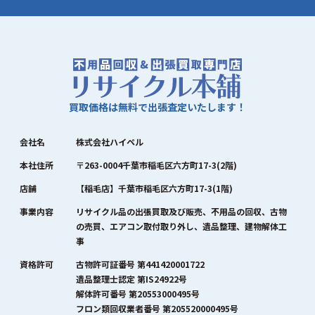
買取価格は無料で出張査定いたします！
会社名
株式会社ハイペル
本社住所
〒263-0004千葉市稲毛区六方町17-3(2階)
店舗
【稲毛店】千葉市稲毛区六方町17-3(1階)
事業内容
リサイクル品の出張買取及び販売、不用品の回収、古物
の売買、エアコン取付取り外し、遺品整理、建物解体工
事
資格許可
古物許可証番号 第441420001722
遺品整理士認定 第IS24922号
解体許可番号 第20553000495号
フロン類回収業者番号 第205520000495号