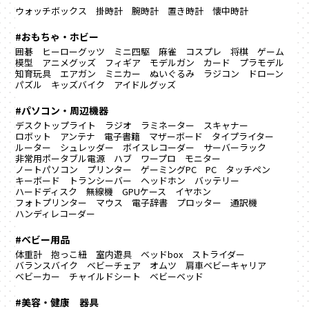
ウォッチボックス
掛時計
腕時計
置き時計
懐中時計
#おもちゃ・ホビー
囲碁
ヒーローグッツ
ミニ四駆
麻雀
コスプレ
将棋
ゲーム
模型
アニメグッズ
フィギア
モデルガン
カード
プラモデル
知育玩具
エアガン
ミニカー
ぬいぐるみ
ラジコン
ドローン
パズル
キッズバイク
アイドルグッズ
#パソコン・周辺機器
デスクトップライト
ラジオ
ラミネーター
スキャナー
ロボット
アンテナ
電子書籍
マザーボード
タイプライター
ルーター
シュレッダー
ボイスレコーダー
サーバーラック
非常用ポータブル電源
ハブ
ワープロ
モニター
ノートパソコン
プリンター
ゲーミングPC
PC
タッチペン
キーボード
トランシーバー
ヘッドホン
バッテリー
ハードディスク
無線機
GPUケース
イヤホン
フォトプリンター
マウス
電子辞書
プロッター
通訳機
ハンディレコーダー
#ベビー用品
体重計
抱っこ紐
室内遊具
ベッドbox
ストライダー
バランスバイク
ベビーチェア
オムツ
肩車ベビーキャリア
ベビーカー
チャイルドシート
ベビーベッド
#美容・健康 器具