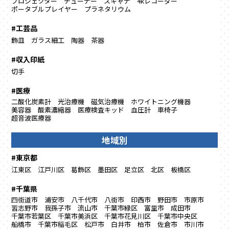
プロジェクター
チューナー
スキャナ
4kレコーダー
ポータブルプレイヤー
プラネタリウム
#工芸品
飾皿
ガラス細工
陶器
茶器
#収入印紙
切手
#医療
二酸化炭素計
光治療機
磁気治療機
ホワイトニング機器
美容器
酸素濃縮器
医療検査キッド
血圧計
車椅子
超音波医療器
地域別
#東京都
江東区
江戸川区
葛飾区
墨田区
足立区
北区
板橋区
#千葉県
四街道市
浦安市
八千代市
八街市
印西市
野田市
市原市
習志野市
我孫子市
流山市
千葉市緑区
富里市
成田市
千葉市若葉区
千葉市美浜区
千葉市花見川区
千葉市中央区
船橋市
千葉市稲毛区
松戸市
白井市
柏市
佐倉市
市川市