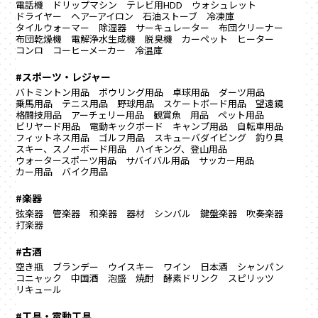
電話機
ドリップマシン
テレビ用HDD
ウォシュレット
ドライヤー
ヘアーアイロン
石油ストーブ
冷凍庫
タイルウォーマー
除湿器
サーキュレーター
布団クリーナー
布団乾燥機
電解浄水生成機
脱臭機
カーペット
ヒーター
コンロ
コーヒーメーカー
冷温庫
#スポーツ・レジャー
バトミントン用品
ボウリング用品
卓球用品
ダーツ用品
乗馬用品
テニス用品
野球用品
スケートボード用品
望遠鏡
格闘技用品
アーチェリー用品
観賞魚 用品
ペット用品
ビリヤード用品
電動キックボード
キャンプ用品
自転車用品
フィットネス用品
ゴルフ用品
スキューバダイビング
釣り具
スキー、スノーボード用品
ハイキング、登山用品
ウォータースポーツ用品
サバイバル用品
サッカー用品
カー用品
バイク用品
#楽器
弦楽器
管楽器
和楽器
器材
シンバル
鍵盤楽器
吹奏楽器
打楽器
#古酒
空き瓶
ブランデー
ウイスキー
ワイン
日本酒
シャンパン
コニャック
中国酒
泡盛
焼酎
酵素ドリンク
スピリッツ
リキュール
#工具・電動工具