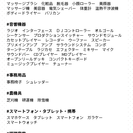
マッサージブラシ
化粧品
脱毛器
小顔ローラー
美顔器
マッサージ機
美容器
電気シェーバー
体重計
温熱干渉波機
ボディードライヤー
バリカン
#音響機器
ラジオ
インターフェース
ＤＪコントローラー
オルゴール
シーケンサー
プロダクションスイッチャー
サウンドモジュール
カセットプレイヤー
レコーダー
ウーファー
スピーカー
プリメインアンプ
アンプ
サラウンドシステム
コンポ
ターンテーブル
ラジカセ
エフェクター
ミキサー
マイク
サウンドバー
CDプレイヤー
MDプレイヤー
オープンリールデッキ
コンパクトキーボード
ミュージックプレイヤー
チューナー
#事務用品
事務椅子
シュレッダー
#農機具
芝刈機
耕運機
除雪機
#スマートフォン・タブレット・携帯
スマホケース
タブレット
スマートフォン
ガラケー
スマートウォッチ