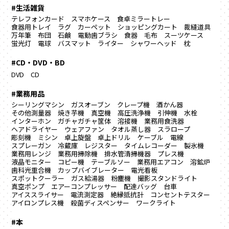
#生活雑貨
テレフォンカード
スマホケース
食卓ミラートレー
食器用トレイ
ラグ カーペット
ショッピングカート
裁縫道具
万年筆
布団
石鹸
電動歯ブラシ
食器
毛布
スーツケース
蛍光灯
電球
バスマット
ライター
シャワーヘッド
枕
#CD・DVD・BD
DVD
CD
#業務用品
シーリングマシン
ガスオーブン
クレープ機
酒かん器
その他測量器
焼き芋機
真空機
高圧洗浄機
引伸機
水栓
インターホン
ガチャガチャ筐体
溶接機
業務用食洗器
ヘアドライヤー
ウェアファン
タオル蒸し器
スラロープ
彫刻機
ミシン
卓上旋盤
卓上ドリル
ケーブル
電線
スプレーガン
冷蔵庫
レジスター
タイムレコーダー
製氷機
業務用レンジ
業務用掃除機
排水管清掃機器
プレス機
液晶モニター
コピー機
テーブルソー
業務用エアコン
溶鉱炉
歯科光重合機
カップバイブレーター
電光看板
スポットクーラー
ガス給湯器
粉塵機
撮影スタンドライト
真空ポンプ
エアーコンプレッサー
配達バッグ
台車
アイススライサー
電流測定器
絶縁抵抗計
コンセントテスター
アイロンプレス機
殺菌ディスペンサー
ワークライト
#本