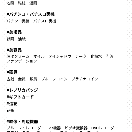
地図
雑誌
漫画
#パチンコ・パチスロ実機
パチンコ実機
パチスロ実機
#美術品
絵画
油絵
#美容品
保湿クリーム
オイル
アイシャドウ
チーク
化粧水
乳液
ファンデーション
#硬貨
古銭
金貨
銀貨
プルーフコイン
プラチナコイン
#レプリカバッジ
#ギフトカード
#造花
花瓶
#映像・周辺機器
ブルーレイレコーダー
VR機器
ビデオ変換器
DVDレコーダー