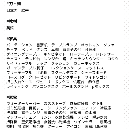
#刀・剣
日本刀
脇差
#教材
英語
#家具
パーテーション
書斎机
テーブルランプ
オットマン
ソファ
チェア
ベッド
タンス
本棚
家具その他
食器棚
ダイニングテーブル
キャビネット
ローテーブル
ドレッサー
チェスト
テレビ台
レンジ台
鏡
キッチンカウンター
コタツ
サイドテーブル
ラック
クッション
カラーボックス
ガーデンテーブル.椅子
コレクションケース
マットレス
フリーテーブル
ゴミ箱
スクールデスク
シューズボード
ロースコグ
クローゼット
リビングボード
サイドワゴン
押し入れケース
ジュエリーボックス
仏壇台
飾り棚
ライティング
パソコンデスク
ポールスタンド
pボックス
#家電
ウォーターサーバー
ガスストーブ
食品乾燥機
ケトル
ゴミ処理機
目覚まし
シーリングファン
エアコン
冷蔵庫
洗濯機
電子レンジ
家電のその他
炊飯器
浄水器
マッサージチェア
ミシン
衣類乾燥機
テレビ
暖房器具
掃除機
空気清浄機
食器洗い乾燥機
ワインセラー
扇風機
照明
加湿器
複合機
クーラー
アイロン
家庭用洗浄機