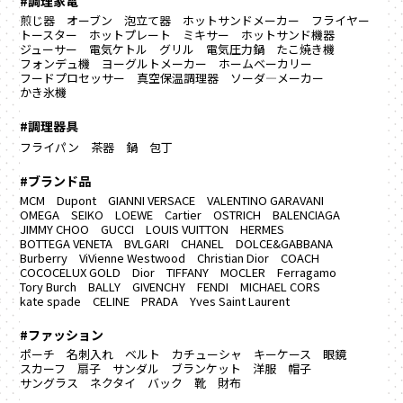
#調理家電
煎じ器
オーブン
泡立て器
ホットサンドメーカー
フライヤー
トースター
ホットプレート
ミキサー
ホットサンド機器
ジューサー
電気ケトル
グリル
電気圧力鍋
たこ焼き機
フォンデュ機
ヨーグルトメーカー
ホームベーカリー
フードプロセッサー
真空保温調理器
ソーダ―メーカー
かき氷機
#調理器具
フライパン
茶器
鍋
包丁
#ブランド品
MCM
Dupont
GIANNI VERSACE
VALENTINO GARAVANI
OMEGA
SEIKO
LOEWE
Cartier
OSTRICH
BALENCIAGA
JIMMY CHOO
GUCCI
LOUIS VUITTON
HERMES
BOTTEGA VENETA
BVLGARI
CHANEL
DOLCE&GABBANA
Burberry
ViVienne Westwood
Christian Dior
COACH
COCOCELUX GOLD
Dior
TIFFANY
MOCLER
Ferragamo
Tory Burch
BALLY
GIVENCHY
FENDI
MICHAEL CORS
kate spade
CELINE
PRADA
Yves Saint Laurent
#ファッション
ポーチ
名刺入れ
ベルト
カチューシャ
キーケース
眼鏡
スカーフ
扇子
サンダル
ブランケット
洋服
帽子
サングラス
ネクタイ
バック
靴
財布