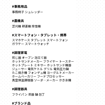
#事務用品
事務椅子
シュレッダー
#農機具
芝刈機
耕運機
除雪機
#スマートフォン・タブレット・携帯
スマホケース
タブレット
スマートフォン
ガラケー
スマートウォッチ
#調理家電
煎じ器
オーブン
泡立て器
ホットサンドメーカー
フライヤー
トースター
ホットプレート
ミキサー
ホットサンド機器
ジューサー
電気ケトル
グリル
電気圧力鍋
たこ焼き機
フォンデュ機
ヨーグルトメーカー
ホームベーカリー
フードプロセッサー
真空保温調理器
ソーダ―メーカー
かき氷機
#調理器具
フライパン
茶器
鍋
包丁
#ブランド品