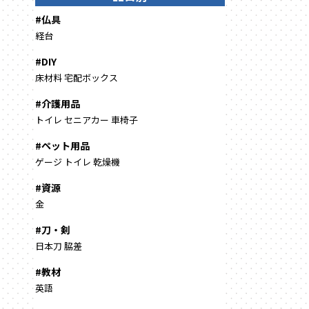
#仏具
経台
#DIY
床材料
宅配ボックス
#介護用品
トイレ
セニアカー
車椅子
#ペット用品
ゲージ
トイレ
乾燥機
#資源
金
#刀・剣
日本刀
脇差
#教材
英語