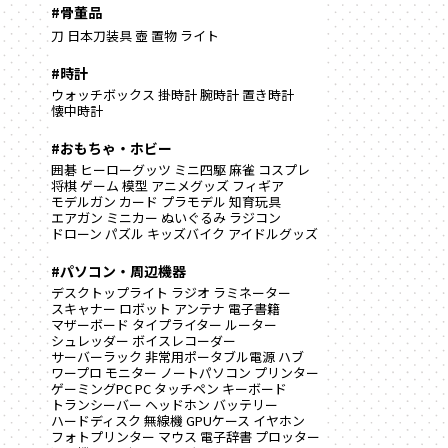
#骨董品
刀
日本刀装具
壺
置物
ライト
#時計
ウォッチボックス
掛時計
腕時計
置き時計
懐中時計
#おもちゃ・ホビー
囲碁
ヒーローグッツ
ミニ四駆
麻雀
コスプレ
将棋
ゲーム
模型
アニメグッズ
フィギア
モデルガン
カード
プラモデル
知育玩具
エアガン
ミニカー
ぬいぐるみ
ラジコン
ドローン
パズル
キッズバイク
アイドルグッズ
#パソコン・周辺機器
デスクトップライト
ラジオ
ラミネーター
スキャナー
ロボット
アンテナ
電子書籍
マザーボード
タイプライター
ルーター
シュレッダー
ボイスレコーダー
サーバーラック
非常用ポータブル電源
ハブ
ワープロ
モニター
ノートパソコン
プリンター
ゲーミングPC
PC
タッチペン
キーボード
トランシーバー
ヘッドホン
バッテリー
ハードディスク
無線機
GPUケース
イヤホン
フォトプリンター
マウス
電子辞書
プロッター