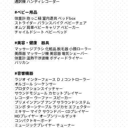
通訳機
ハンディレコーダー
#ベビー用品
体重計
抱っこ紐
室内遊具
ベッドbox
ストライダー
バランスバイク
ベビーチェア
オムツ
肩車ベビーキャリア
ベビーカー
チャイルドシート
ベビーベッド
#美容・健康 器具
マッサージブラシ
化粧品
脱毛器
小顔ローラー
美顔器
マッサージ機
美容器
電気シェーバー
体重計
温熱干渉波機
ボディードライヤー
バリカン
#音響機器
ラジオ
インターフェース
ＤＪコントローラー
オルゴール
シーケンサー
プロダクションスイッチャー
サウンドモジュール
カセットプレイヤー
レコーダー
ウーファー
スピーカー
プリメインアンプ
アンプ
サラウンドシステム
コンポ
ターンテーブル
ラジカセ
エフェクター
ミキサー
マイク
サウンドバー
CDプレイヤー
MDプレイヤー
オープンリールデッキ
コンパクトキーボード
ミュージックプレイヤー
チューナー