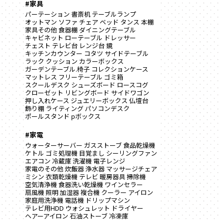
#家具
パーテーション
書斎机
テーブルランプ
オットマン
ソファ
チェア
ベッド
タンス
本棚
家具その他
食器棚
ダイニングテーブル
キャビネット
ローテーブル
ドレッサー
チェスト
テレビ台
レンジ台
鏡
キッチンカウンター
コタツ
サイドテーブル
ラック
クッション
カラーボックス
ガーデンテーブル.椅子
コレクションケース
マットレス
フリーテーブル
ゴミ箱
スクールデスク
シューズボード
ロースコグ
クローゼット
リビングボード
サイドワゴン
押し入れケース
ジュエリーボックス
仏壇台
飾り棚
ライティング
パソコンデスク
ポールスタンド
pボックス
#家電
ウォーターサーバー
ガスストーブ
食品乾燥機
ケトル
ゴミ処理機
目覚まし
シーリングファン
エアコン
冷蔵庫
洗濯機
電子レンジ
家電のその他
炊飯器
浄水器
マッサージチェア
ミシン
衣類乾燥機
テレビ
暖房器具
掃除機
空気清浄機
食器洗い乾燥機
ワインセラー
扇風機
照明
加湿器
複合機
クーラー
アイロン
家庭用洗浄機
電話機
ドリップマシン
テレビ用HDD
ウォシュレット
ドライヤー
ヘアーアイロン
石油ストーブ
冷凍庫