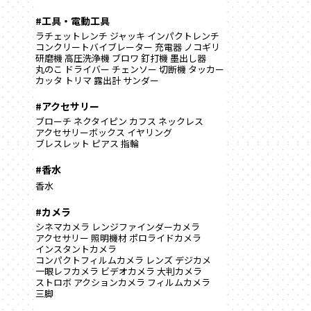
#工具・電動工具
ラチェットレンチ
ジャッキ
インパクトレンチ
コンクリートバイブレーター
充電器
ノコギリ
研磨機
高圧洗浄機
ブロワ
釘打機
墨出し器
丸のこ
ドライバー
チェンソー
切断機
タッカー
カッタ
トリマ
露出計
サンダー
#アクセサリー
ブローチ
ネクタイピン
カフス
ネックレス
アクセサリーボックス
イヤリング
ブレスレット
ピアス
指輪
#香水
香水
#カメラ
シネマカメラ
レンジファインダーカメラ
アクセサリー
照明機材
ポロライドカメラ
インスタントカメラ
コンパクトフィルムカメラ
レンズ
デジカメ
一眼レフカメラ
ビデオカメラ
大判カメラ
ストロボ
アクションカメラ
フィルムカメラ
三脚