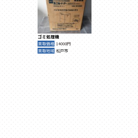
ゴミ処理機
買取価格
14000円
買取地域
松戸市