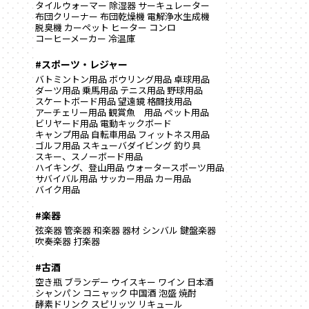
タイルウォーマー
除湿器
サーキュレーター
布団クリーナー
布団乾燥機
電解浄水生成機
脱臭機
カーペット
ヒーター
コンロ
コーヒーメーカー
冷温庫
#スポーツ・レジャー
バトミントン用品
ボウリング用品
卓球用品
ダーツ用品
乗馬用品
テニス用品
野球用品
スケートボード用品
望遠鏡
格闘技用品
アーチェリー用品
観賞魚 用品
ペット用品
ビリヤード用品
電動キックボード
キャンプ用品
自転車用品
フィットネス用品
ゴルフ用品
スキューバダイビング
釣り具
スキー、スノーボード用品
ハイキング、登山用品
ウォータースポーツ用品
サバイバル用品
サッカー用品
カー用品
バイク用品
#楽器
弦楽器
管楽器
和楽器
器材
シンバル
鍵盤楽器
吹奏楽器
打楽器
#古酒
空き瓶
ブランデー
ウイスキー
ワイン
日本酒
シャンパン
コニャック
中国酒
泡盛
焼酎
酵素ドリンク
スピリッツ
リキュール