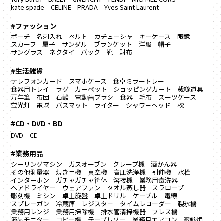
kate spade
CELINE
PRADA
Yves Saint Laurent
#ファッション
ポーチ
名刺入れ
ベルト
カチューシャ
キーケース
眼鏡
スカーフ
扇子
サンダル
ブランケット
洋服
帽子
サングラス
ネクタイ
バック
靴
財布
#生活雑貨
テレフォンカード
スマホケース
食卓ミラートレー
食器用トレイ
ラグ カーペット
ショッピングカート
裁縫道具
万年筆
布団
石鹸
電動歯ブラシ
食器
毛布
スーツケース
蛍光灯
電球
バスマット
ライター
シャワーヘッド
枕
#CD・DVD・BD
DVD
CD
#業務用品
シーリングマシン
ガスオーブン
クレープ機
酒かん器
その他測量器
焼き芋機
真空機
高圧洗浄機
引伸機
水栓
インターホン
ガチャガチャ筐体
溶接機
業務用食洗器
ヘアドライヤー
ウェアファン
タオル蒸し器
スラロープ
彫刻機
ミシン
卓上旋盤
卓上ドリル
ケーブル
電線
スプレーガン
冷蔵庫
レジスター
タイムレコーダー
製氷機
業務用レンジ
業務用掃除機
排水管清掃機器
プレス機
液晶モニター
コピー機
テーブルソー
業務用エアコン
溶鉱炉