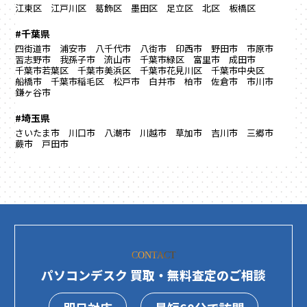
江東区
江戸川区
葛飾区
墨田区
足立区
北区
板橋区
#千葉県
四街道市
浦安市
八千代市
八街市
印西市
野田市
市原市
習志野市
我孫子市
流山市
千葉市緑区
富里市
成田市
千葉市若葉区
千葉市美浜区
千葉市花見川区
千葉市中央区
船橋市
千葉市稲毛区
松戸市
白井市
柏市
佐倉市
市川市
鎌ヶ谷市
#埼玉県
さいたま市
川口市
八潮市
川越市
草加市
吉川市
三郷市
蕨市
戸田市
CONTACT
パソコンデスク 買取・無料査定のご相談