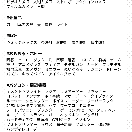
ビデオカメラ
大判カメラ
ストロボ
アクションカメラ
フィルムカメラ
三脚
#骨董品
刀
日本刀装具
壺
置物
ライト
#時計
ウォッチボックス
掛時計
腕時計
置き時計
懐中時計
#おもちゃ・ホビー
囲碁
ヒーローグッツ
ミニ四駆
麻雀
コスプレ
将棋
ゲーム
模型
アニメグッズ
フィギア
モデルガン
カード
プラモデル
知育玩具
エアガン
ミニカー
ぬいぐるみ
ラジコン
ドローン
パズル
キッズバイク
アイドルグッズ
#パソコン・周辺機器
デスクトップライト
ラジオ
ラミネーター
スキャナー
ロボット
アンテナ
電子書籍
マザーボード
タイプライター
ルーター
シュレッダー
ボイスレコーダー
サーバーラック
非常用ポータブル電源
ハブ
ワープロ
モニター
ノートパソコン
プリンター
ゲーミングPC
PC
タッチペン
キーボード
トランシーバー
ヘッドホン
バッテリー
ハードディスク
無線機
GPUケース
イヤホン
フォトプリンター
マウス
電子辞書
プロッター
通訳機
ハンディレコーダー