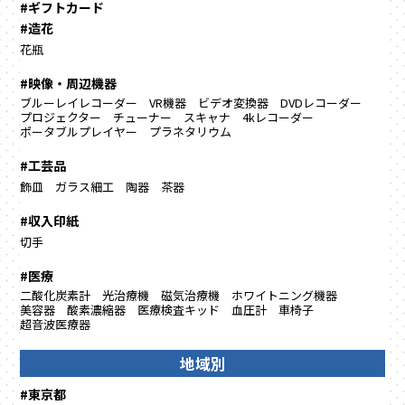
#ギフトカード
#造花
花瓶
#映像・周辺機器
ブルーレイレコーダー
VR機器
ビデオ変換器
DVDレコーダー
プロジェクター
チューナー
スキャナ
4kレコーダー
ポータブルプレイヤー
プラネタリウム
#工芸品
飾皿
ガラス細工
陶器
茶器
#収入印紙
切手
#医療
二酸化炭素計
光治療機
磁気治療機
ホワイトニング機器
美容器
酸素濃縮器
医療検査キッド
血圧計
車椅子
超音波医療器
地域別
#東京都