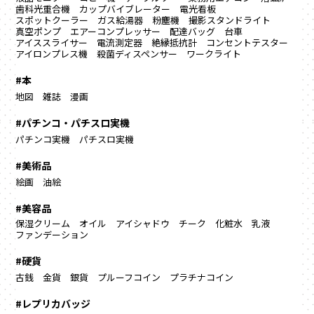
歯科光重合機
カップバイブレーター
電光看板
スポットクーラー
ガス給湯器
粉塵機
撮影スタンドライト
真空ポンプ
エアーコンプレッサー
配達バッグ
台車
アイススライサー
電流測定器
絶縁抵抗計
コンセントテスター
アイロンプレス機
殺菌ディスペンサー
ワークライト
#本
地図
雑誌
漫画
#パチンコ・パチスロ実機
パチンコ実機
パチスロ実機
#美術品
絵画
油絵
#美容品
保湿クリーム
オイル
アイシャドウ
チーク
化粧水
乳液
ファンデーション
#硬貨
古銭
金貨
銀貨
プルーフコイン
プラチナコイン
#レプリカバッジ