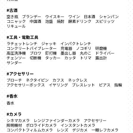
#古酒
空き瓶
ブランデー
ウイスキー
ワイン
日本酒
シャンパン
コニャック
中国酒
泡盛
焼酎
酵素ドリンク
スピリッツ
リキュール
#工具・電動工具
ラチェットレンチ
ジャッキ
インパクトレンチ
コンクリートバイブレーター
充電器
ノコギリ
研磨機
高圧洗浄機
ブロワ
釘打機
墨出し器
丸のこ
ドライバー
チェンソー
切断機
タッカー
カッタ
トリマ
露出計
サンダー
#アクセサリー
ブローチ
ネクタイピン
カフス
ネックレス
アクセサリーボックス
イヤリング
ブレスレット
ピアス
指輪
#香水
香水
#カメラ
シネマカメラ
レンジファインダーカメラ
アクセサリー
照明機材
ポロライドカメラ
インスタントカメラ
コンパクトフィルムカメラ
レンズ
デジカメ
一眼レフカメラ