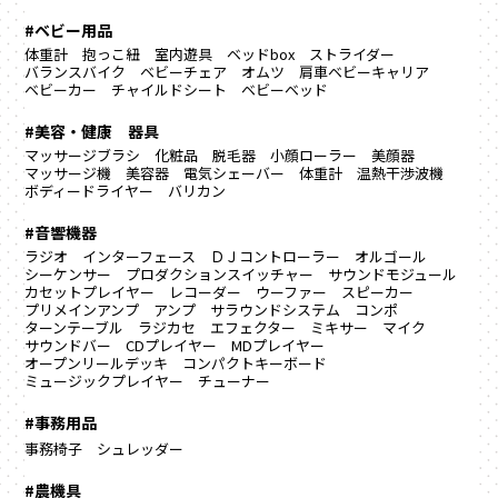
#ベビー用品
体重計
抱っこ紐
室内遊具
ベッドbox
ストライダー
バランスバイク
ベビーチェア
オムツ
肩車ベビーキャリア
ベビーカー
チャイルドシート
ベビーベッド
#美容・健康 器具
マッサージブラシ
化粧品
脱毛器
小顔ローラー
美顔器
マッサージ機
美容器
電気シェーバー
体重計
温熱干渉波機
ボディードライヤー
バリカン
#音響機器
ラジオ
インターフェース
ＤＪコントローラー
オルゴール
シーケンサー
プロダクションスイッチャー
サウンドモジュール
カセットプレイヤー
レコーダー
ウーファー
スピーカー
プリメインアンプ
アンプ
サラウンドシステム
コンポ
ターンテーブル
ラジカセ
エフェクター
ミキサー
マイク
サウンドバー
CDプレイヤー
MDプレイヤー
オープンリールデッキ
コンパクトキーボード
ミュージックプレイヤー
チューナー
#事務用品
事務椅子
シュレッダー
#農機具