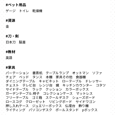
#ペット用品
ゲージ
トイレ
乾燥機
#資源
金
#刀・剣
日本刀
脇差
#教材
英語
#家具
パーテーション
書斎机
テーブルランプ
オットマン
ソファ
チェア
ベッド
タンス
本棚
家具その他
食器棚
ダイニングテーブル
キャビネット
ローテーブル
ドレッサー
チェスト
テレビ台
レンジ台
鏡
キッチンカウンター
コタツ
サイドテーブル
ラック
クッション
カラーボックス
ガーデンテーブル.椅子
コレクションケース
マットレス
フリーテーブル
ゴミ箱
スクールデスク
シューズボード
ロースコグ
クローゼット
リビングボード
サイドワゴン
押し入れケース
ジュエリーボックス
仏壇台
飾り棚
ライティング
パソコンデスク
ポールスタンド
pボックス