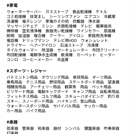
#家電
ウォーターサーバー
ガスストーブ
食品乾燥機
ケトル
ゴミ処理機
目覚まし
シーリングファン
エアコン
冷蔵庫
洗濯機
電子レンジ
家電のその他
炊飯器
浄水器
マッサージチェア
ミシン
衣類乾燥機
テレビ
暖房器具
掃除機
空気清浄機
食器洗い乾燥機
ワインセラー
扇風機
照明
加湿器
複合機
クーラー
アイロン
家庭用洗浄機
電話機
ドリップマシン
テレビ用HDD
ウォシュレット
ドライヤー
ヘアーアイロン
石油ストーブ
冷凍庫
タイルウォーマー
除湿器
サーキュレーター
布団クリーナー
布団乾燥機
電解浄水生成機
脱臭機
カーペット
ヒーター
コンロ
コーヒーメーカー
冷温庫
#スポーツ・レジャー
バトミントン用品
ボウリング用品
卓球用品
ダーツ用品
乗馬用品
テニス用品
野球用品
スケートボード用品
望遠鏡
格闘技用品
アーチェリー用品
観賞魚 用品
ペット用品
ビリヤード用品
電動キックボード
キャンプ用品
自転車用品
フィットネス用品
ゴルフ用品
スキューバダイビング
釣り具
スキー、スノーボード用品
ハイキング、登山用品
ウォータースポーツ用品
サバイバル用品
サッカー用品
カー用品
バイク用品
#楽器
弦楽器
管楽器
和楽器
器材
シンバル
鍵盤楽器
吹奏楽器
打楽器