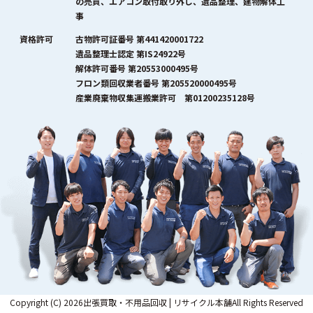
の売買、エアコン取付取り外し、遺品整理、建物解体工
事
資格許可
古物許可証番号 第441420001722
遺品整理士認定 第IS24922号
解体許可番号 第20553000495号
フロン類回収業者番号 第205520000495号
産業廃棄物収集運搬業許可 第01200235128号
Copyright (C) 2026出張買取・不用品回収 | リサイクル本舗All Rights Reserved