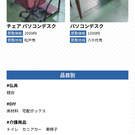
チェア
パソコンデスク
パソコンデスク
買取価格
2000円
買取価格
1000円
買取地域
松戸市
買取地域
八千代市
品目別
#仏具
経台
#DIY
床材料
宅配ボックス
#介護用品
トイレ
セニアカー
車椅子