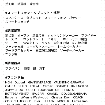
芝刈機
耕運機
除雪機
#スマートフォン・タブレット・携帯
スマホケース
タブレット
スマートフォン
ガラケー
スマートウォッチ
#調理家電
煎じ器
オーブン
泡立て器
ホットサンドメーカー
フライヤー
トースター
ホットプレート
ミキサー
ホットサンド機器
ジューサー
電気ケトル
グリル
電気圧力鍋
たこ焼き機
フォンデュ機
ヨーグルトメーカー
ホームベーカリー
フードプロセッサー
真空保温調理器
ソーダ―メーカー
かき氷機
#調理器具
フライパン
茶器
鍋
包丁
#ブランド品
MCM
Dupont
GIANNI VERSACE
VALENTINO GARAVANI
OMEGA
SEIKO
LOEWE
Cartier
OSTRICH
BALENCIAGA
JIMMY CHOO
GUCCI
LOUIS VUITTON
HERMES
BOTTEGA VENETA
BVLGARI
CHANEL
DOLCE&GABBANA
Burberry
ViVienne Westwood
Christian Dior
COACH
COCOCELUX GOLD
Dior
TIFFANY
MOCLER
Ferragamo
Tory Burch
BALLY
GIVENCHY
FENDI
MICHAEL CORS