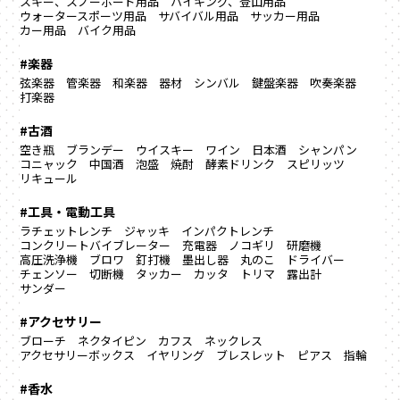
スキー、スノーボード用品
ハイキング、登山用品
ウォータースポーツ用品
サバイバル用品
サッカー用品
カー用品
バイク用品
#楽器
弦楽器
管楽器
和楽器
器材
シンバル
鍵盤楽器
吹奏楽器
打楽器
#古酒
空き瓶
ブランデー
ウイスキー
ワイン
日本酒
シャンパン
コニャック
中国酒
泡盛
焼酎
酵素ドリンク
スピリッツ
リキュール
#工具・電動工具
ラチェットレンチ
ジャッキ
インパクトレンチ
コンクリートバイブレーター
充電器
ノコギリ
研磨機
高圧洗浄機
ブロワ
釘打機
墨出し器
丸のこ
ドライバー
チェンソー
切断機
タッカー
カッタ
トリマ
露出計
サンダー
#アクセサリー
ブローチ
ネクタイピン
カフス
ネックレス
アクセサリーボックス
イヤリング
ブレスレット
ピアス
指輪
#香水