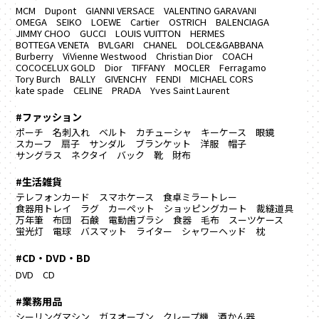
MCM
Dupont
GIANNI VERSACE
VALENTINO GARAVANI
OMEGA
SEIKO
LOEWE
Cartier
OSTRICH
BALENCIAGA
JIMMY CHOO
GUCCI
LOUIS VUITTON
HERMES
BOTTEGA VENETA
BVLGARI
CHANEL
DOLCE&GABBANA
Burberry
ViVienne Westwood
Christian Dior
COACH
COCOCELUX GOLD
Dior
TIFFANY
MOCLER
Ferragamo
Tory Burch
BALLY
GIVENCHY
FENDI
MICHAEL CORS
kate spade
CELINE
PRADA
Yves Saint Laurent
#ファッション
ポーチ
名刺入れ
ベルト
カチューシャ
キーケース
眼鏡
スカーフ
扇子
サンダル
ブランケット
洋服
帽子
サングラス
ネクタイ
バック
靴
財布
#生活雑貨
テレフォンカード
スマホケース
食卓ミラートレー
食器用トレイ
ラグ カーペット
ショッピングカート
裁縫道具
万年筆
布団
石鹸
電動歯ブラシ
食器
毛布
スーツケース
蛍光灯
電球
バスマット
ライター
シャワーヘッド
枕
#CD・DVD・BD
DVD
CD
#業務用品
シーリングマシン
ガスオーブン
クレープ機
酒かん器