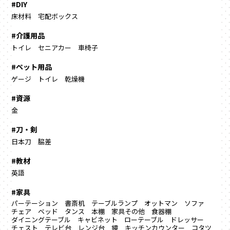
#DIY
床材料
宅配ボックス
#介護用品
トイレ
セニアカー
車椅子
#ペット用品
ゲージ
トイレ
乾燥機
#資源
金
#刀・剣
日本刀
脇差
#教材
英語
#家具
パーテーション
書斎机
テーブルランプ
オットマン
ソファ
チェア
ベッド
タンス
本棚
家具その他
食器棚
ダイニングテーブル
キャビネット
ローテーブル
ドレッサー
チェスト
テレビ台
レンジ台
鏡
キッチンカウンター
コタツ