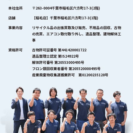
本社住所
〒263-0004千葉市稲毛区六方町17-3(2階)
店舗
【稲毛店】千葉市稲毛区六方町17-3(1階)
事業内容
リサイクル品の出張買取及び販売、不用品の回収、古物
の売買、エアコン取付取り外し、遺品整理、建物解体工
事
資格許可
古物許可証番号 第441420001722
遺品整理士認定 第IS24922号
解体許可番号 第20553000495号
フロン類回収業者番号 第205520000495号
産業廃棄物収集運搬業許可 第01200235128号