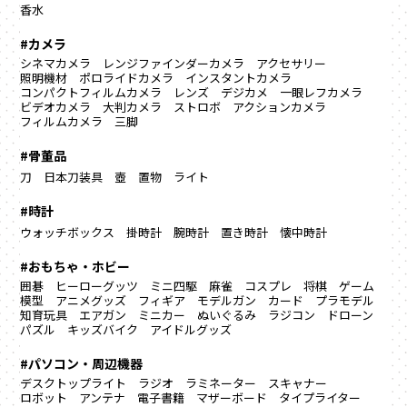
香水
#カメラ
シネマカメラ
レンジファインダーカメラ
アクセサリー
照明機材
ポロライドカメラ
インスタントカメラ
コンパクトフィルムカメラ
レンズ
デジカメ
一眼レフカメラ
ビデオカメラ
大判カメラ
ストロボ
アクションカメラ
フィルムカメラ
三脚
#骨董品
刀
日本刀装具
壺
置物
ライト
#時計
ウォッチボックス
掛時計
腕時計
置き時計
懐中時計
#おもちゃ・ホビー
囲碁
ヒーローグッツ
ミニ四駆
麻雀
コスプレ
将棋
ゲーム
模型
アニメグッズ
フィギア
モデルガン
カード
プラモデル
知育玩具
エアガン
ミニカー
ぬいぐるみ
ラジコン
ドローン
パズル
キッズバイク
アイドルグッズ
#パソコン・周辺機器
デスクトップライト
ラジオ
ラミネーター
スキャナー
ロボット
アンテナ
電子書籍
マザーボード
タイプライター