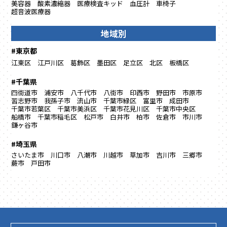
美容器
酸素濃縮器
医療検査キッド
血圧計
車椅子
超音波医療器
地域別
#東京都
江東区
江戸川区
葛飾区
墨田区
足立区
北区
板橋区
#千葉県
四街道市
浦安市
八千代市
八街市
印西市
野田市
市原市
習志野市
我孫子市
流山市
千葉市緑区
富里市
成田市
千葉市若葉区
千葉市美浜区
千葉市花見川区
千葉市中央区
船橋市
千葉市稲毛区
松戸市
白井市
柏市
佐倉市
市川市
鎌ヶ谷市
#埼玉県
さいたま市
川口市
八潮市
川越市
草加市
吉川市
三郷市
蕨市
戸田市