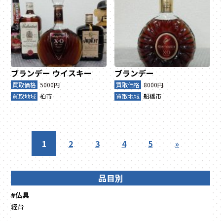
ブランデー
ウイスキー
ブランデー
買取価格
5000円
買取価格
8000円
買取地域
柏市
買取地域
船橋市
1
2
3
4
5
»
品目別
#仏具
経台