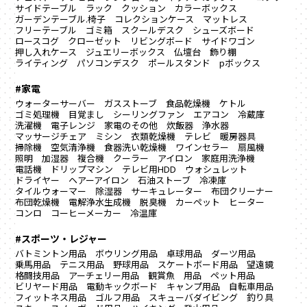
サイドテーブル
ラック
クッション
カラーボックス
ガーデンテーブル.椅子
コレクションケース
マットレス
フリーテーブル
ゴミ箱
スクールデスク
シューズボード
ロースコグ
クローゼット
リビングボード
サイドワゴン
押し入れケース
ジュエリーボックス
仏壇台
飾り棚
ライティング
パソコンデスク
ポールスタンド
pボックス
#家電
ウォーターサーバー
ガスストーブ
食品乾燥機
ケトル
ゴミ処理機
目覚まし
シーリングファン
エアコン
冷蔵庫
洗濯機
電子レンジ
家電のその他
炊飯器
浄水器
マッサージチェア
ミシン
衣類乾燥機
テレビ
暖房器具
掃除機
空気清浄機
食器洗い乾燥機
ワインセラー
扇風機
照明
加湿器
複合機
クーラー
アイロン
家庭用洗浄機
電話機
ドリップマシン
テレビ用HDD
ウォシュレット
ドライヤー
ヘアーアイロン
石油ストーブ
冷凍庫
タイルウォーマー
除湿器
サーキュレーター
布団クリーナー
布団乾燥機
電解浄水生成機
脱臭機
カーペット
ヒーター
コンロ
コーヒーメーカー
冷温庫
#スポーツ・レジャー
バトミントン用品
ボウリング用品
卓球用品
ダーツ用品
乗馬用品
テニス用品
野球用品
スケートボード用品
望遠鏡
格闘技用品
アーチェリー用品
観賞魚 用品
ペット用品
ビリヤード用品
電動キックボード
キャンプ用品
自転車用品
フィットネス用品
ゴルフ用品
スキューバダイビング
釣り具