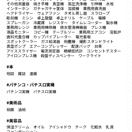
その他測量器
焼き芋機
真空機
高圧洗浄機
引伸機
水栓
インターホン
ガチャガチャ筐体
溶接機
業務用食洗器
ヘアドライヤー
ウェアファン
タオル蒸し器
スラロープ
彫刻機
ミシン
卓上旋盤
卓上ドリル
ケーブル
電線
スプレーガン
冷蔵庫
レジスター
タイムレコーダー
製氷機
業務用レンジ
業務用掃除機
排水管清掃機器
プレス機
液晶モニター
コピー機
テーブルソー
業務用エアコン
溶鉱炉
歯科光重合機
カップバイブレーター
電光看板
スポットクーラー
ガス給湯器
粉塵機
撮影スタンドライト
真空ポンプ
エアーコンプレッサー
配達バッグ
台車
アイススライサー
電流測定器
絶縁抵抗計
コンセントテスター
アイロンプレス機
殺菌ディスペンサー
ワークライト
#本
地図
雑誌
漫画
#パチンコ・パチスロ実機
パチンコ実機
パチスロ実機
#美術品
絵画
油絵
#美容品
保湿クリーム
オイル
アイシャドウ
チーク
化粧水
乳液
ファンデーション