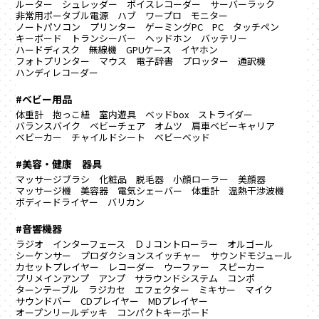
ルーター
シュレッダー
ボイスレコーダー
サーバーラック
非常用ポータブル電源
ハブ
ワープロ
モニター
ノートパソコン
プリンター
ゲーミングPC
PC
タッチペン
キーボード
トランシーバー
ヘッドホン
バッテリー
ハードディスク
無線機
GPUケース
イヤホン
フォトプリンター
マウス
電子辞書
プロッター
通訳機
ハンディレコーダー
#ベビー用品
体重計
抱っこ紐
室内遊具
ベッドbox
ストライダー
バランスバイク
ベビーチェア
オムツ
肩車ベビーキャリア
ベビーカー
チャイルドシート
ベビーベッド
#美容・健康 器具
マッサージブラシ
化粧品
脱毛器
小顔ローラー
美顔器
マッサージ機
美容器
電気シェーバー
体重計
温熱干渉波機
ボディードライヤー
バリカン
#音響機器
ラジオ
インターフェース
ＤＪコントローラー
オルゴール
シーケンサー
プロダクションスイッチャー
サウンドモジュール
カセットプレイヤー
レコーダー
ウーファー
スピーカー
プリメインアンプ
アンプ
サラウンドシステム
コンポ
ターンテーブル
ラジカセ
エフェクター
ミキサー
マイク
サウンドバー
CDプレイヤー
MDプレイヤー
オープンリールデッキ
コンパクトキーボード