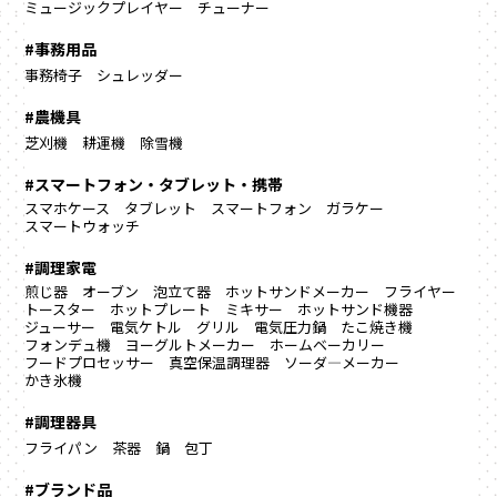
ミュージックプレイヤー
チューナー
#事務用品
事務椅子
シュレッダー
#農機具
芝刈機
耕運機
除雪機
#スマートフォン・タブレット・携帯
スマホケース
タブレット
スマートフォン
ガラケー
スマートウォッチ
#調理家電
煎じ器
オーブン
泡立て器
ホットサンドメーカー
フライヤー
トースター
ホットプレート
ミキサー
ホットサンド機器
ジューサー
電気ケトル
グリル
電気圧力鍋
たこ焼き機
フォンデュ機
ヨーグルトメーカー
ホームベーカリー
フードプロセッサー
真空保温調理器
ソーダ―メーカー
かき氷機
#調理器具
フライパン
茶器
鍋
包丁
#ブランド品