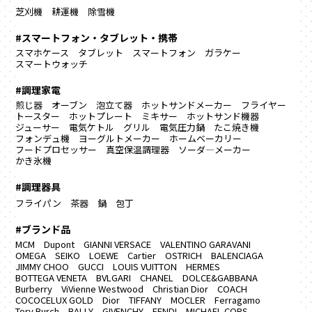
芝刈機
耕運機
除雪機
#スマートフォン・タブレット・携帯
スマホケース
タブレット
スマートフォン
ガラケー
スマートウォッチ
#調理家電
煎じ器
オーブン
泡立て器
ホットサンドメーカー
フライヤー
トースター
ホットプレート
ミキサー
ホットサンド機器
ジューサー
電気ケトル
グリル
電気圧力鍋
たこ焼き機
フォンデュ機
ヨーグルトメーカー
ホームベーカリー
フードプロセッサー
真空保温調理器
ソーダ―メーカー
かき氷機
#調理器具
フライパン
茶器
鍋
包丁
#ブランド品
MCM
Dupont
GIANNI VERSACE
VALENTINO GARAVANI
OMEGA
SEIKO
LOEWE
Cartier
OSTRICH
BALENCIAGA
JIMMY CHOO
GUCCI
LOUIS VUITTON
HERMES
BOTTEGA VENETA
BVLGARI
CHANEL
DOLCE&GABBANA
Burberry
ViVienne Westwood
Christian Dior
COACH
COCOCELUX GOLD
Dior
TIFFANY
MOCLER
Ferragamo
Tory Burch
BALLY
GIVENCHY
FENDI
MICHAEL CORS