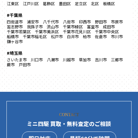
江東区
江戸川区
葛飾区
墨田区
足立区
北区
板橋区
#千葉県
四街道市
浦安市
八千代市
八街市
印西市
野田市
市原市
習志野市
我孫子市
流山市
千葉市緑区
富里市
成田市
千葉市若葉区
千葉市美浜区
千葉市花見川区
千葉市中央区
船橋市
千葉市稲毛区
松戸市
白井市
柏市
佐倉市
市川市
鎌ヶ谷市
#埼玉県
さいたま市
川口市
八潮市
川越市
草加市
吉川市
三郷市
蕨市
戸田市
CONTACT
ミニ四駆 買取・無料査定のご相談