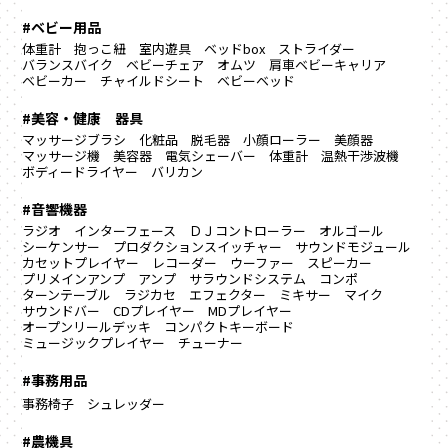
#ベビー用品
体重計
抱っこ紐
室内遊具
ベッドbox
ストライダー
バランスバイク
ベビーチェア
オムツ
肩車ベビーキャリア
ベビーカー
チャイルドシート
ベビーベッド
#美容・健康 器具
マッサージブラシ
化粧品
脱毛器
小顔ローラー
美顔器
マッサージ機
美容器
電気シェーバー
体重計
温熱干渉波機
ボディードライヤー
バリカン
#音響機器
ラジオ
インターフェース
ＤＪコントローラー
オルゴール
シーケンサー
プロダクションスイッチャー
サウンドモジュール
カセットプレイヤー
レコーダー
ウーファー
スピーカー
プリメインアンプ
アンプ
サラウンドシステム
コンポ
ターンテーブル
ラジカセ
エフェクター
ミキサー
マイク
サウンドバー
CDプレイヤー
MDプレイヤー
オープンリールデッキ
コンパクトキーボード
ミュージックプレイヤー
チューナー
#事務用品
事務椅子
シュレッダー
#農機具