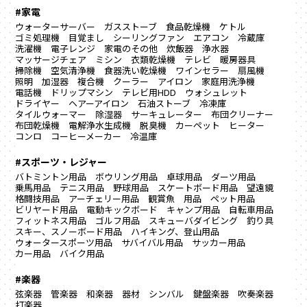
#家電
ウォーターサーバー
ガスストーブ
食品乾燥機
ケトル
ゴミ処理機
目覚まし
シーリングファン
エアコン
冷蔵庫
洗濯機
電子レンジ
家電のその他
炊飯器
浄水器
マッサージチェア
ミシン
衣類乾燥機
テレビ
暖房器具
掃除機
空気清浄機
食器洗い乾燥機
ワインセラー
扇風機
照明
加湿器
複合機
クーラー
アイロン
家庭用洗浄機
電話機
ドリップマシン
テレビ用HDD
ウォシュレット
ドライヤー
ヘアーアイロン
石油ストーブ
冷凍庫
タイルウォーマー
除湿器
サーキュレーター
布団クリーナー
布団乾燥機
電解浄水生成機
脱臭機
カーペット
ヒーター
コンロ
コーヒーメーカー
冷温庫
#スポーツ・レジャー
バトミントン用品
ボウリング用品
卓球用品
ダーツ用品
乗馬用品
テニス用品
野球用品
スケートボード用品
望遠鏡
格闘技用品
アーチェリー用品
観賞魚 用品
ペット用品
ビリヤード用品
電動キックボード
キャンプ用品
自転車用品
フィットネス用品
ゴルフ用品
スキューバダイビング
釣り具
スキー、スノーボード用品
ハイキング、登山用品
ウォータースポーツ用品
サバイバル用品
サッカー用品
カー用品
バイク用品
#楽器
弦楽器
管楽器
和楽器
器材
シンバル
鍵盤楽器
吹奏楽器
打楽器