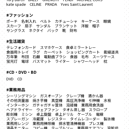
kate spade
CELINE
PRADA
Yves Saint Laurent
#ファッション
ポーチ
名刺入れ
ベルト
カチューシャ
キーケース
眼鏡
スカーフ
扇子
サンダル
ブランケット
洋服
帽子
サングラス
ネクタイ
バック
靴
財布
#生活雑貨
テレフォンカード
スマホケース
食卓ミラートレー
食器用トレイ
ラグ カーペット
ショッピングカート
裁縫道具
万年筆
布団
石鹸
電動歯ブラシ
食器
毛布
スーツケース
蛍光灯
電球
バスマット
ライター
シャワーヘッド
枕
#CD・DVD・BD
DVD
CD
#業務用品
シーリングマシン
ガスオーブン
クレープ機
酒かん器
その他測量器
焼き芋機
真空機
高圧洗浄機
引伸機
水栓
インターホン
ガチャガチャ筐体
溶接機
業務用食洗器
ヘアドライヤー
ウェアファン
タオル蒸し器
スラロープ
彫刻機
ミシン
卓上旋盤
卓上ドリル
ケーブル
電線
スプレーガン
冷蔵庫
レジスター
タイムレコーダー
製氷機
業務用レンジ
業務用掃除機
排水管清掃機器
プレス機
液晶モニター
コピー機
テーブルソー
業務用エアコン
溶鉱炉