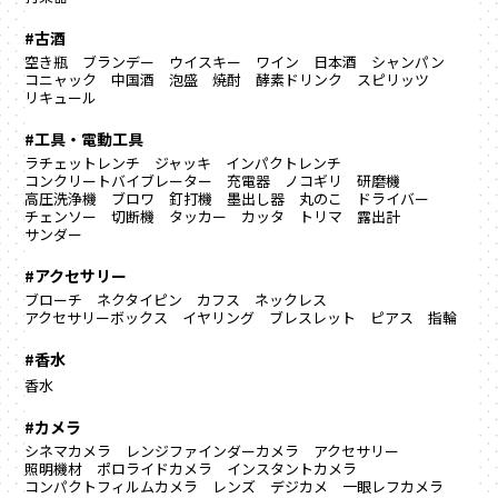
#古酒
空き瓶
ブランデー
ウイスキー
ワイン
日本酒
シャンパン
コニャック
中国酒
泡盛
焼酎
酵素ドリンク
スピリッツ
リキュール
#工具・電動工具
ラチェットレンチ
ジャッキ
インパクトレンチ
コンクリートバイブレーター
充電器
ノコギリ
研磨機
高圧洗浄機
ブロワ
釘打機
墨出し器
丸のこ
ドライバー
チェンソー
切断機
タッカー
カッタ
トリマ
露出計
サンダー
#アクセサリー
ブローチ
ネクタイピン
カフス
ネックレス
アクセサリーボックス
イヤリング
ブレスレット
ピアス
指輪
#香水
香水
#カメラ
シネマカメラ
レンジファインダーカメラ
アクセサリー
照明機材
ポロライドカメラ
インスタントカメラ
コンパクトフィルムカメラ
レンズ
デジカメ
一眼レフカメラ