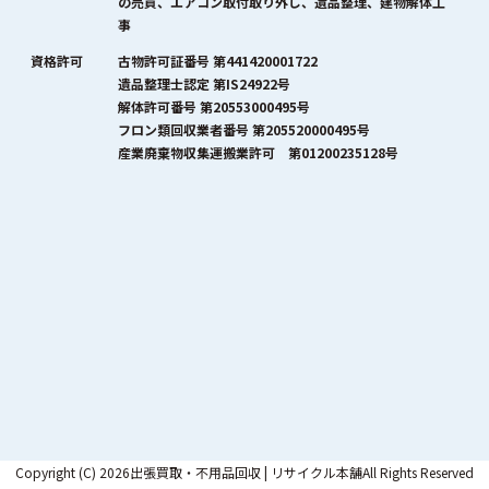
の売買、エアコン取付取り外し、遺品整理、建物解体工
事
資格許可
古物許可証番号 第441420001722
遺品整理士認定 第IS24922号
解体許可番号 第20553000495号
フロン類回収業者番号 第205520000495号
産業廃棄物収集運搬業許可 第01200235128号
Copyright (C) 2026出張買取・不用品回収 | リサイクル本舗All Rights Reserved