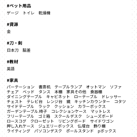
#ペット用品
ゲージ
トイレ
乾燥機
#資源
金
#刀・剣
日本刀
脇差
#教材
英語
#家具
パーテーション
書斎机
テーブルランプ
オットマン
ソファ
チェア
ベッド
タンス
本棚
家具その他
食器棚
ダイニングテーブル
キャビネット
ローテーブル
ドレッサー
チェスト
テレビ台
レンジ台
鏡
キッチンカウンター
コタツ
サイドテーブル
ラック
クッション
カラーボックス
ガーデンテーブル.椅子
コレクションケース
マットレス
フリーテーブル
ゴミ箱
スクールデスク
シューズボード
ロースコグ
クローゼット
リビングボード
サイドワゴン
押し入れケース
ジュエリーボックス
仏壇台
飾り棚
ライティング
パソコンデスク
ポールスタンド
pボックス