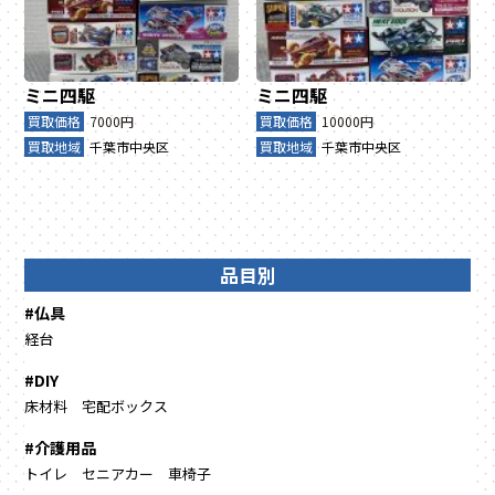
ミニ四駆
ミニ四駆
買取価格
7000円
買取価格
10000円
買取地域
千葉市中央区
買取地域
千葉市中央区
品目別
#仏具
経台
#DIY
床材料
宅配ボックス
#介護用品
トイレ
セニアカー
車椅子