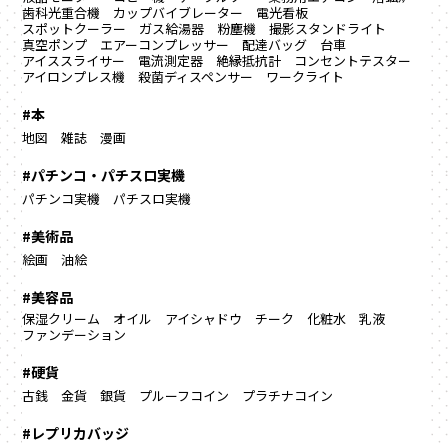
歯科光重合機
カップバイブレーター
電光看板
スポットクーラー
ガス給湯器
粉塵機
撮影スタンドライト
真空ポンプ
エアーコンプレッサー
配達バッグ
台車
アイススライサー
電流測定器
絶縁抵抗計
コンセントテスター
アイロンプレス機
殺菌ディスペンサー
ワークライト
#本
地図
雑誌
漫画
#パチンコ・パチスロ実機
パチンコ実機
パチスロ実機
#美術品
絵画
油絵
#美容品
保湿クリーム
オイル
アイシャドウ
チーク
化粧水
乳液
ファンデーション
#硬貨
古銭
金貨
銀貨
プルーフコイン
プラチナコイン
#レプリカバッジ