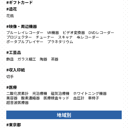
#ギフトカード
#造花
花瓶
#映像・周辺機器
ブルーレイレコーダー
VR機器
ビデオ変換器
DVDレコーダー
プロジェクター
チューナー
スキャナ
4kレコーダー
ポータブルプレイヤー
プラネタリウム
#工芸品
飾皿
ガラス細工
陶器
茶器
#収入印紙
切手
#医療
二酸化炭素計
光治療機
磁気治療機
ホワイトニング機器
美容器
酸素濃縮器
医療検査キッド
血圧計
車椅子
超音波医療器
地域別
#東京都