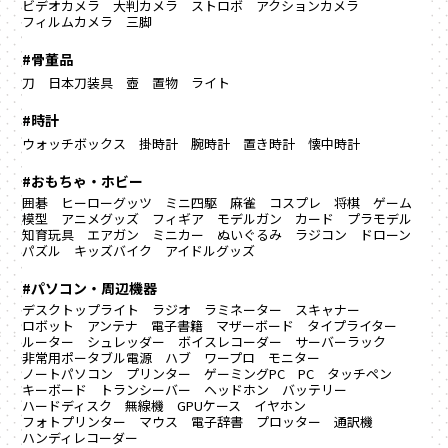
ビデオカメラ
大判カメラ
ストロボ
アクションカメラ
フィルムカメラ
三脚
#骨董品
刀
日本刀装具
壺
置物
ライト
#時計
ウォッチボックス
掛時計
腕時計
置き時計
懐中時計
#おもちゃ・ホビー
囲碁
ヒーローグッツ
ミニ四駆
麻雀
コスプレ
将棋
ゲーム
模型
アニメグッズ
フィギア
モデルガン
カード
プラモデル
知育玩具
エアガン
ミニカー
ぬいぐるみ
ラジコン
ドローン
パズル
キッズバイク
アイドルグッズ
#パソコン・周辺機器
デスクトップライト
ラジオ
ラミネーター
スキャナー
ロボット
アンテナ
電子書籍
マザーボード
タイプライター
ルーター
シュレッダー
ボイスレコーダー
サーバーラック
非常用ポータブル電源
ハブ
ワープロ
モニター
ノートパソコン
プリンター
ゲーミングPC
PC
タッチペン
キーボード
トランシーバー
ヘッドホン
バッテリー
ハードディスク
無線機
GPUケース
イヤホン
フォトプリンター
マウス
電子辞書
プロッター
通訳機
ハンディレコーダー