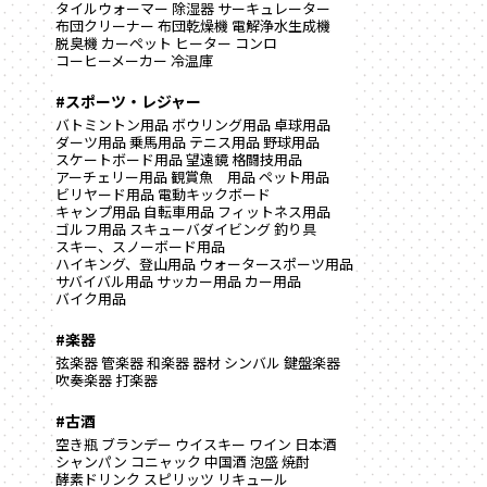
タイルウォーマー
除湿器
サーキュレーター
布団クリーナー
布団乾燥機
電解浄水生成機
脱臭機
カーペット
ヒーター
コンロ
コーヒーメーカー
冷温庫
#スポーツ・レジャー
バトミントン用品
ボウリング用品
卓球用品
ダーツ用品
乗馬用品
テニス用品
野球用品
スケートボード用品
望遠鏡
格闘技用品
アーチェリー用品
観賞魚 用品
ペット用品
ビリヤード用品
電動キックボード
キャンプ用品
自転車用品
フィットネス用品
ゴルフ用品
スキューバダイビング
釣り具
スキー、スノーボード用品
ハイキング、登山用品
ウォータースポーツ用品
サバイバル用品
サッカー用品
カー用品
バイク用品
#楽器
弦楽器
管楽器
和楽器
器材
シンバル
鍵盤楽器
吹奏楽器
打楽器
#古酒
空き瓶
ブランデー
ウイスキー
ワイン
日本酒
シャンパン
コニャック
中国酒
泡盛
焼酎
酵素ドリンク
スピリッツ
リキュール