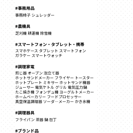
#事務用品
事務椅子
シュレッダー
#農機具
芝刈機
耕運機
除雪機
#スマートフォン・タブレット・携帯
スマホケース
タブレット
スマートフォン
ガラケー
スマートウォッチ
#調理家電
煎じ器
オーブン
泡立て器
ホットサンドメーカー
フライヤー
トースター
ホットプレート
ミキサー
ホットサンド機器
ジューサー
電気ケトル
グリル
電気圧力鍋
たこ焼き機
フォンデュ機
ヨーグルトメーカー
ホームベーカリー
フードプロセッサー
真空保温調理器
ソーダ―メーカー
かき氷機
#調理器具
フライパン
茶器
鍋
包丁
#ブランド品