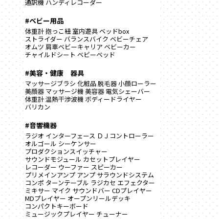
通訳機
ハンディレコーダー
#ベビー用品
体重計
抱っこ紐
室内遊具
ベッドbox
ストライダー
バランスバイク
ベビーチェア
オムツ
肩車ベビーキャリア
ベビーカー
チャイルドシート
ベビーベッド
#美容・健康 器具
マッサージブラシ
化粧品
脱毛器
小顔ローラー
美顔器
マッサージ機
美容器
電気シェーバー
体重計
温熱干渉波機
ボディードライヤー
バリカン
#音響機器
ラジオ
インターフェース
ＤＪコントローラー
オルゴール
シーケンサー
プロダクションスイッチャー
サウンドモジュール
カセットプレイヤー
レコーダー
ウーファー
スピーカー
プリメインアンプ
アンプ
サラウンドシステム
コンポ
ターンテーブル
ラジカセ
エフェクター
ミキサー
マイク
サウンドバー
CDプレイヤー
MDプレイヤー
オープンリールデッキ
コンパクトキーボード
ミュージックプレイヤー
チューナー