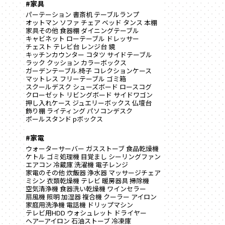
#家具
パーテーション
書斎机
テーブルランプ
オットマン
ソファ
チェア
ベッド
タンス
本棚
家具その他
食器棚
ダイニングテーブル
キャビネット
ローテーブル
ドレッサー
チェスト
テレビ台
レンジ台
鏡
キッチンカウンター
コタツ
サイドテーブル
ラック
クッション
カラーボックス
ガーデンテーブル.椅子
コレクションケース
マットレス
フリーテーブル
ゴミ箱
スクールデスク
シューズボード
ロースコグ
クローゼット
リビングボード
サイドワゴン
押し入れケース
ジュエリーボックス
仏壇台
飾り棚
ライティング
パソコンデスク
ポールスタンド
pボックス
#家電
ウォーターサーバー
ガスストーブ
食品乾燥機
ケトル
ゴミ処理機
目覚まし
シーリングファン
エアコン
冷蔵庫
洗濯機
電子レンジ
家電のその他
炊飯器
浄水器
マッサージチェア
ミシン
衣類乾燥機
テレビ
暖房器具
掃除機
空気清浄機
食器洗い乾燥機
ワインセラー
扇風機
照明
加湿器
複合機
クーラー
アイロン
家庭用洗浄機
電話機
ドリップマシン
テレビ用HDD
ウォシュレット
ドライヤー
ヘアーアイロン
石油ストーブ
冷凍庫