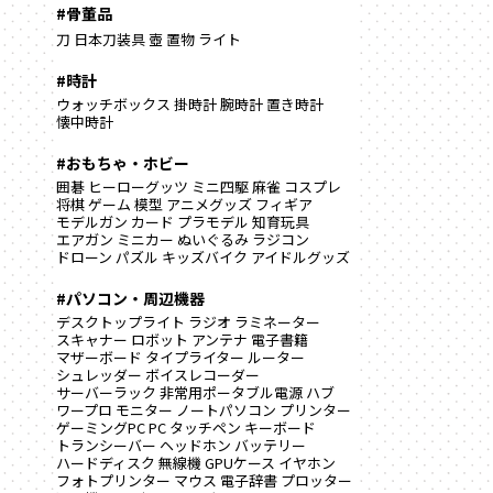
#骨董品
刀
日本刀装具
壺
置物
ライト
#時計
ウォッチボックス
掛時計
腕時計
置き時計
懐中時計
#おもちゃ・ホビー
囲碁
ヒーローグッツ
ミニ四駆
麻雀
コスプレ
将棋
ゲーム
模型
アニメグッズ
フィギア
モデルガン
カード
プラモデル
知育玩具
エアガン
ミニカー
ぬいぐるみ
ラジコン
ドローン
パズル
キッズバイク
アイドルグッズ
#パソコン・周辺機器
デスクトップライト
ラジオ
ラミネーター
スキャナー
ロボット
アンテナ
電子書籍
マザーボード
タイプライター
ルーター
シュレッダー
ボイスレコーダー
サーバーラック
非常用ポータブル電源
ハブ
ワープロ
モニター
ノートパソコン
プリンター
ゲーミングPC
PC
タッチペン
キーボード
トランシーバー
ヘッドホン
バッテリー
ハードディスク
無線機
GPUケース
イヤホン
フォトプリンター
マウス
電子辞書
プロッター