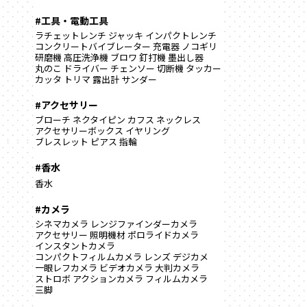
#工具・電動工具
ラチェットレンチ
ジャッキ
インパクトレンチ
コンクリートバイブレーター
充電器
ノコギリ
研磨機
高圧洗浄機
ブロワ
釘打機
墨出し器
丸のこ
ドライバー
チェンソー
切断機
タッカー
カッタ
トリマ
露出計
サンダー
#アクセサリー
ブローチ
ネクタイピン
カフス
ネックレス
アクセサリーボックス
イヤリング
ブレスレット
ピアス
指輪
#香水
香水
#カメラ
シネマカメラ
レンジファインダーカメラ
アクセサリー
照明機材
ポロライドカメラ
インスタントカメラ
コンパクトフィルムカメラ
レンズ
デジカメ
一眼レフカメラ
ビデオカメラ
大判カメラ
ストロボ
アクションカメラ
フィルムカメラ
三脚