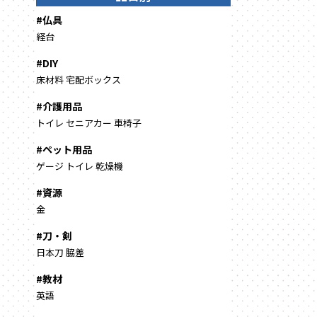
#仏具
経台
#DIY
床材料
宅配ボックス
#介護用品
トイレ
セニアカー
車椅子
#ペット用品
ゲージ
トイレ
乾燥機
#資源
金
#刀・剣
日本刀
脇差
#教材
英語