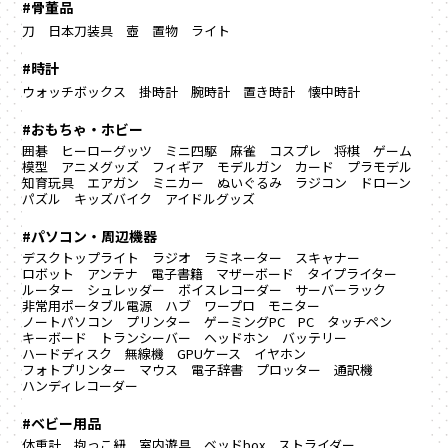
#骨董品
刀
日本刀装具
壺
置物
ライト
#時計
ウォッチボックス
掛時計
腕時計
置き時計
懐中時計
#おもちゃ・ホビー
囲碁
ヒーローグッツ
ミニ四駆
麻雀
コスプレ
将棋
ゲーム
模型
アニメグッズ
フィギア
モデルガン
カード
プラモデル
知育玩具
エアガン
ミニカー
ぬいぐるみ
ラジコン
ドローン
パズル
キッズバイク
アイドルグッズ
#パソコン・周辺機器
デスクトップライト
ラジオ
ラミネーター
スキャナー
ロボット
アンテナ
電子書籍
マザーボード
タイプライター
ルーター
シュレッダー
ボイスレコーダー
サーバーラック
非常用ポータブル電源
ハブ
ワープロ
モニター
ノートパソコン
プリンター
ゲーミングPC
PC
タッチペン
キーボード
トランシーバー
ヘッドホン
バッテリー
ハードディスク
無線機
GPUケース
イヤホン
フォトプリンター
マウス
電子辞書
プロッター
通訳機
ハンディレコーダー
#ベビー用品
体重計
抱っこ紐
室内遊具
ベッドbox
ストライダー