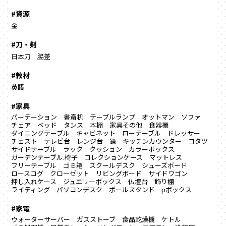
#資源
金
#刀・剣
日本刀
脇差
#教材
英語
#家具
パーテーション
書斎机
テーブルランプ
オットマン
ソファ
チェア
ベッド
タンス
本棚
家具その他
食器棚
ダイニングテーブル
キャビネット
ローテーブル
ドレッサー
チェスト
テレビ台
レンジ台
鏡
キッチンカウンター
コタツ
サイドテーブル
ラック
クッション
カラーボックス
ガーデンテーブル.椅子
コレクションケース
マットレス
フリーテーブル
ゴミ箱
スクールデスク
シューズボード
ロースコグ
クローゼット
リビングボード
サイドワゴン
押し入れケース
ジュエリーボックス
仏壇台
飾り棚
ライティング
パソコンデスク
ポールスタンド
pボックス
#家電
ウォーターサーバー
ガスストーブ
食品乾燥機
ケトル