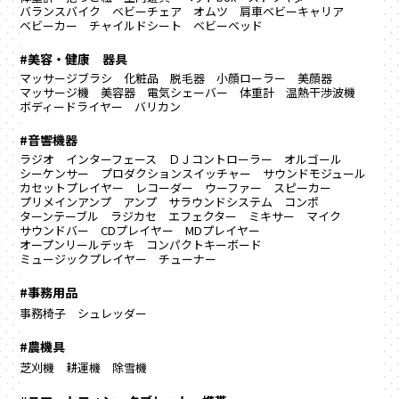
バランスバイク
ベビーチェア
オムツ
肩車ベビーキャリア
ベビーカー
チャイルドシート
ベビーベッド
#美容・健康 器具
マッサージブラシ
化粧品
脱毛器
小顔ローラー
美顔器
マッサージ機
美容器
電気シェーバー
体重計
温熱干渉波機
ボディードライヤー
バリカン
#音響機器
ラジオ
インターフェース
ＤＪコントローラー
オルゴール
シーケンサー
プロダクションスイッチャー
サウンドモジュール
カセットプレイヤー
レコーダー
ウーファー
スピーカー
プリメインアンプ
アンプ
サラウンドシステム
コンポ
ターンテーブル
ラジカセ
エフェクター
ミキサー
マイク
サウンドバー
CDプレイヤー
MDプレイヤー
オープンリールデッキ
コンパクトキーボード
ミュージックプレイヤー
チューナー
#事務用品
事務椅子
シュレッダー
#農機具
芝刈機
耕運機
除雪機