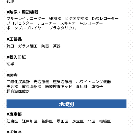
花瓶
#映像・周辺機器
ブルーレイレコーダー
VR機器
ビデオ変換器
DVDレコーダー
プロジェクター
チューナー
スキャナ
4kレコーダー
ポータブルプレイヤー
プラネタリウム
#工芸品
飾皿
ガラス細工
陶器
茶器
#収入印紙
切手
#医療
二酸化炭素計
光治療機
磁気治療機
ホワイトニング機器
美容器
酸素濃縮器
医療検査キッド
血圧計
車椅子
超音波医療器
地域別
#東京都
江東区
江戸川区
葛飾区
墨田区
足立区
北区
板橋区
#千葉県