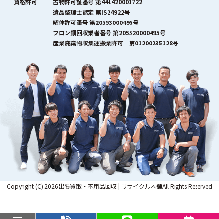
資格許可
古物許可証番号 第441420001722
遺品整理士認定 第IS24922号
解体許可番号 第20553000495号
フロン類回収業者番号 第205520000495号
産業廃棄物収集運搬業許可 第01200235128号
Copyright (C) 2026出張買取・不用品回収 | リサイクル本舗All Rights Reserved