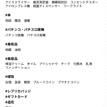
アイススライサー
電流測定器
絶縁抵抗計
コンセントテスター
アイロンプレス機
殺菌ディスペンサー
ワークライト
#本
地図
雑誌
漫画
#パチンコ・パチスロ実機
パチンコ実機
パチスロ実機
#美術品
絵画
油絵
#美容品
保湿クリーム
オイル
アイシャドウ
チーク
化粧水
乳液
ファンデーション
#硬貨
古銭
金貨
銀貨
プルーフコイン
プラチナコイン
#レプリカバッジ
#ギフトカード
#造花