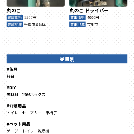
丸のこ
丸のこ
ドライバー
買取価格
1500円
買取価格
4000円
買取地域
千葉市若葉区
買取地域
市川市
品目別
#仏具
経台
#DIY
床材料
宅配ボックス
#介護用品
トイレ
セニアカー
車椅子
#ペット用品
ゲージ
トイレ
乾燥機