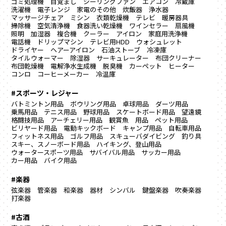
ゴミ処理機
目覚まし
シーリングファン
エアコン
冷蔵庫
洗濯機
電子レンジ
家電のその他
炊飯器
浄水器
マッサージチェア
ミシン
衣類乾燥機
テレビ
暖房器具
掃除機
空気清浄機
食器洗い乾燥機
ワインセラー
扇風機
照明
加湿器
複合機
クーラー
アイロン
家庭用洗浄機
電話機
ドリップマシン
テレビ用HDD
ウォシュレット
ドライヤー
ヘアーアイロン
石油ストーブ
冷凍庫
タイルウォーマー
除湿器
サーキュレーター
布団クリーナー
布団乾燥機
電解浄水生成機
脱臭機
カーペット
ヒーター
コンロ
コーヒーメーカー
冷温庫
#スポーツ・レジャー
バトミントン用品
ボウリング用品
卓球用品
ダーツ用品
乗馬用品
テニス用品
野球用品
スケートボード用品
望遠鏡
格闘技用品
アーチェリー用品
観賞魚 用品
ペット用品
ビリヤード用品
電動キックボード
キャンプ用品
自転車用品
フィットネス用品
ゴルフ用品
スキューバダイビング
釣り具
スキー、スノーボード用品
ハイキング、登山用品
ウォータースポーツ用品
サバイバル用品
サッカー用品
カー用品
バイク用品
#楽器
弦楽器
管楽器
和楽器
器材
シンバル
鍵盤楽器
吹奏楽器
打楽器
#古酒