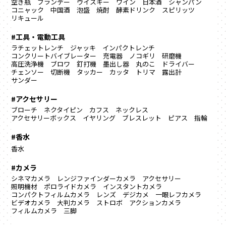
空き瓶
ブランデー
ウイスキー
ワイン
日本酒
シャンパン
コニャック
中国酒
泡盛
焼酎
酵素ドリンク
スピリッツ
リキュール
#工具・電動工具
ラチェットレンチ
ジャッキ
インパクトレンチ
コンクリートバイブレーター
充電器
ノコギリ
研磨機
高圧洗浄機
ブロワ
釘打機
墨出し器
丸のこ
ドライバー
チェンソー
切断機
タッカー
カッタ
トリマ
露出計
サンダー
#アクセサリー
ブローチ
ネクタイピン
カフス
ネックレス
アクセサリーボックス
イヤリング
ブレスレット
ピアス
指輪
#香水
香水
#カメラ
シネマカメラ
レンジファインダーカメラ
アクセサリー
照明機材
ポロライドカメラ
インスタントカメラ
コンパクトフィルムカメラ
レンズ
デジカメ
一眼レフカメラ
ビデオカメラ
大判カメラ
ストロボ
アクションカメラ
フィルムカメラ
三脚