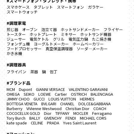
#スマートフォン・タブレット・携帯
スマホケース
タブレット
スマートフォン
ガラケー
スマートウォッチ
#調理家電
煎じ器
オーブン
泡立て器
ホットサンドメーカー
フライヤー
トースター
ホットプレート
ミキサー
ホットサンド機器
ジューサー
電気ケトル
グリル
電気圧力鍋
たこ焼き機
フォンデュ機
ヨーグルトメーカー
ホームベーカリー
フードプロセッサー
真空保温調理器
ソーダ―メーカー
かき氷機
#調理器具
フライパン
茶器
鍋
包丁
#ブランド品
MCM
Dupont
GIANNI VERSACE
VALENTINO GARAVANI
OMEGA
SEIKO
LOEWE
Cartier
OSTRICH
BALENCIAGA
JIMMY CHOO
GUCCI
LOUIS VUITTON
HERMES
BOTTEGA VENETA
BVLGARI
CHANEL
DOLCE&GABBANA
Burberry
ViVienne Westwood
Christian Dior
COACH
COCOCELUX GOLD
Dior
TIFFANY
MOCLER
Ferragamo
Tory Burch
BALLY
GIVENCHY
FENDI
MICHAEL CORS
kate spade
CELINE
PRADA
Yves Saint Laurent