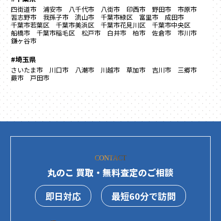
四街道市
浦安市
八千代市
八街市
印西市
野田市
市原市
習志野市
我孫子市
流山市
千葉市緑区
富里市
成田市
千葉市若葉区
千葉市美浜区
千葉市花見川区
千葉市中央区
船橋市
千葉市稲毛区
松戸市
白井市
柏市
佐倉市
市川市
鎌ヶ谷市
#埼玉県
さいたま市
川口市
八潮市
川越市
草加市
吉川市
三郷市
蕨市
戸田市
CONTACT
丸のこ 買取・無料査定のご相談
即日対応
最短60分で訪問