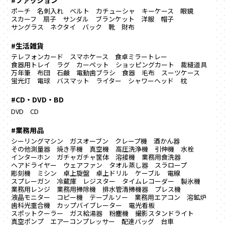
#ファッション
ポーチ
名刺入れ
ベルト
カチューシャ
キーケース
眼鏡
スカーフ
扇子
サンダル
ブランケット
洋服
帽子
サングラス
ネクタイ
バック
靴
財布
#生活雑貨
テレフォンカード
スマホケース
食卓ミラートレー
食器用トレイ
ラグ カーペット
ショッピングカート
裁縫道具
万年筆
布団
石鹸
電動歯ブラシ
食器
毛布
スーツケース
蛍光灯
電球
バスマット
ライター
シャワーヘッド
枕
#CD・DVD・BD
DVD
CD
#業務用品
シーリングマシン
ガスオーブン
クレープ機
酒かん器
その他測量器
焼き芋機
真空機
高圧洗浄機
引伸機
水栓
インターホン
ガチャガチャ筐体
溶接機
業務用食洗器
ヘアドライヤー
ウェアファン
タオル蒸し器
スラロープ
彫刻機
ミシン
卓上旋盤
卓上ドリル
ケーブル
電線
スプレーガン
冷蔵庫
レジスター
タイムレコーダー
製氷機
業務用レンジ
業務用掃除機
排水管清掃機器
プレス機
液晶モニター
コピー機
テーブルソー
業務用エアコン
溶鉱炉
歯科光重合機
カップバイブレーター
電光看板
スポットクーラー
ガス給湯器
粉塵機
撮影スタンドライト
真空ポンプ
エアーコンプレッサー
配達バッグ
台車