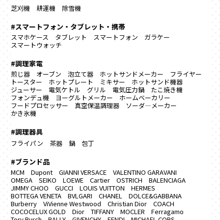
芝刈機
耕運機
除雪機
#スマートフォン・タブレット・携帯
スマホケース
タブレット
スマートフォン
ガラケー
スマートウォッチ
#調理家電
煎じ器
オーブン
泡立て器
ホットサンドメーカー
フライヤー
トースター
ホットプレート
ミキサー
ホットサンド機器
ジューサー
電気ケトル
グリル
電気圧力鍋
たこ焼き機
フォンデュ機
ヨーグルトメーカー
ホームベーカリー
フードプロセッサー
真空保温調理器
ソーダ―メーカー
かき氷機
#調理器具
フライパン
茶器
鍋
包丁
#ブランド品
MCM
Dupont
GIANNI VERSACE
VALENTINO GARAVANI
OMEGA
SEIKO
LOEWE
Cartier
OSTRICH
BALENCIAGA
JIMMY CHOO
GUCCI
LOUIS VUITTON
HERMES
BOTTEGA VENETA
BVLGARI
CHANEL
DOLCE&GABBANA
Burberry
ViVienne Westwood
Christian Dior
COACH
COCOCELUX GOLD
Dior
TIFFANY
MOCLER
Ferragamo
Tory Burch
BALLY
GIVENCHY
FENDI
MICHAEL CORS