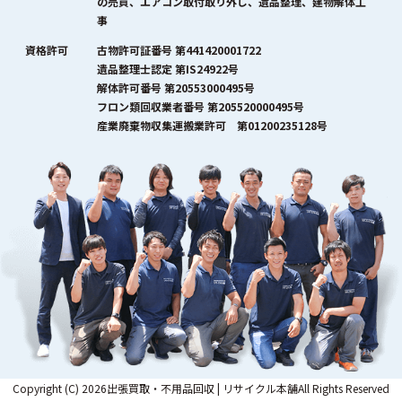
の売買、エアコン取付取り外し、遺品整理、建物解体工
事
資格許可
古物許可証番号 第441420001722
遺品整理士認定 第IS24922号
解体許可番号 第20553000495号
フロン類回収業者番号 第205520000495号
産業廃棄物収集運搬業許可 第01200235128号
Copyright (C) 2026出張買取・不用品回収 | リサイクル本舗All Rights Reserved