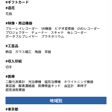
#ギフトカード
#造花
花瓶
#映像・周辺機器
ブルーレイレコーダー
VR機器
ビデオ変換器
DVDレコーダー
プロジェクター
チューナー
スキャナ
4kレコーダー
ポータブルプレイヤー
プラネタリウム
#工芸品
飾皿
ガラス細工
陶器
茶器
#収入印紙
切手
#医療
二酸化炭素計
光治療機
磁気治療機
ホワイトニング機器
美容器
酸素濃縮器
医療検査キッド
血圧計
車椅子
超音波医療器
地域別
#東京都