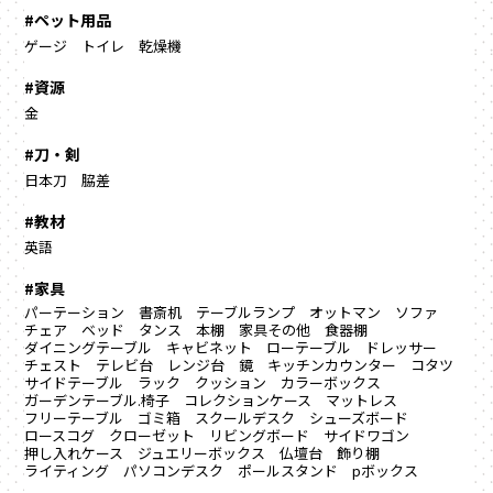
#ペット用品
ゲージ
トイレ
乾燥機
#資源
金
#刀・剣
日本刀
脇差
#教材
英語
#家具
パーテーション
書斎机
テーブルランプ
オットマン
ソファ
チェア
ベッド
タンス
本棚
家具その他
食器棚
ダイニングテーブル
キャビネット
ローテーブル
ドレッサー
チェスト
テレビ台
レンジ台
鏡
キッチンカウンター
コタツ
サイドテーブル
ラック
クッション
カラーボックス
ガーデンテーブル.椅子
コレクションケース
マットレス
フリーテーブル
ゴミ箱
スクールデスク
シューズボード
ロースコグ
クローゼット
リビングボード
サイドワゴン
押し入れケース
ジュエリーボックス
仏壇台
飾り棚
ライティング
パソコンデスク
ポールスタンド
pボックス