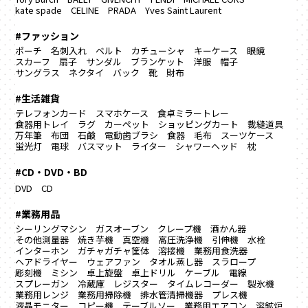
kate spade
CELINE
PRADA
Yves Saint Laurent
#ファッション
ポーチ
名刺入れ
ベルト
カチューシャ
キーケース
眼鏡
スカーフ
扇子
サンダル
ブランケット
洋服
帽子
サングラス
ネクタイ
バック
靴
財布
#生活雑貨
テレフォンカード
スマホケース
食卓ミラートレー
食器用トレイ
ラグ カーペット
ショッピングカート
裁縫道具
万年筆
布団
石鹸
電動歯ブラシ
食器
毛布
スーツケース
蛍光灯
電球
バスマット
ライター
シャワーヘッド
枕
#CD・DVD・BD
DVD
CD
#業務用品
シーリングマシン
ガスオーブン
クレープ機
酒かん器
その他測量器
焼き芋機
真空機
高圧洗浄機
引伸機
水栓
インターホン
ガチャガチャ筐体
溶接機
業務用食洗器
ヘアドライヤー
ウェアファン
タオル蒸し器
スラロープ
彫刻機
ミシン
卓上旋盤
卓上ドリル
ケーブル
電線
スプレーガン
冷蔵庫
レジスター
タイムレコーダー
製氷機
業務用レンジ
業務用掃除機
排水管清掃機器
プレス機
液晶モニター
コピー機
テーブルソー
業務用エアコン
溶鉱炉