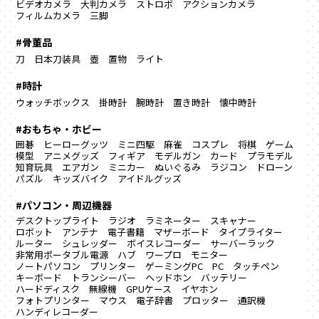
ビデオカメラ
大判カメラ
ストロボ
アクションカメラ
フィルムカメラ
三脚
#骨董品
刀
日本刀装具
壺
置物
ライト
#時計
ウォッチボックス
掛時計
腕時計
置き時計
懐中時計
#おもちゃ・ホビー
囲碁
ヒーローグッツ
ミニ四駆
麻雀
コスプレ
将棋
ゲーム
模型
アニメグッズ
フィギア
モデルガン
カード
プラモデル
知育玩具
エアガン
ミニカー
ぬいぐるみ
ラジコン
ドローン
パズル
キッズバイク
アイドルグッズ
#パソコン・周辺機器
デスクトップライト
ラジオ
ラミネーター
スキャナー
ロボット
アンテナ
電子書籍
マザーボード
タイプライター
ルーター
シュレッダー
ボイスレコーダー
サーバーラック
非常用ポータブル電源
ハブ
ワープロ
モニター
ノートパソコン
プリンター
ゲーミングPC
PC
タッチペン
キーボード
トランシーバー
ヘッドホン
バッテリー
ハードディスク
無線機
GPUケース
イヤホン
フォトプリンター
マウス
電子辞書
プロッター
通訳機
ハンディレコーダー