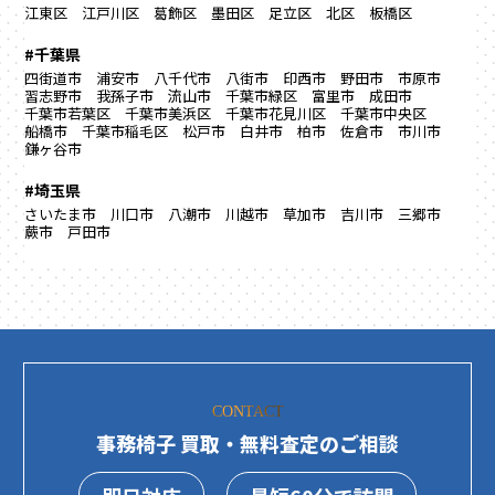
江東区
江戸川区
葛飾区
墨田区
足立区
北区
板橋区
#千葉県
四街道市
浦安市
八千代市
八街市
印西市
野田市
市原市
習志野市
我孫子市
流山市
千葉市緑区
富里市
成田市
千葉市若葉区
千葉市美浜区
千葉市花見川区
千葉市中央区
船橋市
千葉市稲毛区
松戸市
白井市
柏市
佐倉市
市川市
鎌ヶ谷市
#埼玉県
さいたま市
川口市
八潮市
川越市
草加市
吉川市
三郷市
蕨市
戸田市
CONTACT
事務椅子 買取・無料査定のご相談