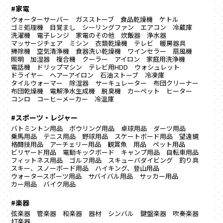
#家電
ウォーターサーバー
ガスストーブ
食品乾燥機
ケトル
ゴミ処理機
目覚まし
シーリングファン
エアコン
冷蔵庫
洗濯機
電子レンジ
家電のその他
炊飯器
浄水器
マッサージチェア
ミシン
衣類乾燥機
テレビ
暖房器具
掃除機
空気清浄機
食器洗い乾燥機
ワインセラー
扇風機
照明
加湿器
複合機
クーラー
アイロン
家庭用洗浄機
電話機
ドリップマシン
テレビ用HDD
ウォシュレット
ドライヤー
ヘアーアイロン
石油ストーブ
冷凍庫
タイルウォーマー
除湿器
サーキュレーター
布団クリーナー
布団乾燥機
電解浄水生成機
脱臭機
カーペット
ヒーター
コンロ
コーヒーメーカー
冷温庫
#スポーツ・レジャー
バトミントン用品
ボウリング用品
卓球用品
ダーツ用品
乗馬用品
テニス用品
野球用品
スケートボード用品
望遠鏡
格闘技用品
アーチェリー用品
観賞魚 用品
ペット用品
ビリヤード用品
電動キックボード
キャンプ用品
自転車用品
フィットネス用品
ゴルフ用品
スキューバダイビング
釣り具
スキー、スノーボード用品
ハイキング、登山用品
ウォータースポーツ用品
サバイバル用品
サッカー用品
カー用品
バイク用品
#楽器
弦楽器
管楽器
和楽器
器材
シンバル
鍵盤楽器
吹奏楽器
打楽器