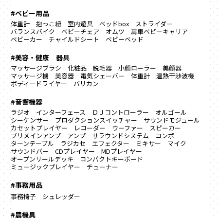
#ベビー用品
体重計
抱っこ紐
室内遊具
ベッドbox
ストライダー
バランスバイク
ベビーチェア
オムツ
肩車ベビーキャリア
ベビーカー
チャイルドシート
ベビーベッド
#美容・健康 器具
マッサージブラシ
化粧品
脱毛器
小顔ローラー
美顔器
マッサージ機
美容器
電気シェーバー
体重計
温熱干渉波機
ボディードライヤー
バリカン
#音響機器
ラジオ
インターフェース
ＤＪコントローラー
オルゴール
シーケンサー
プロダクションスイッチャー
サウンドモジュール
カセットプレイヤー
レコーダー
ウーファー
スピーカー
プリメインアンプ
アンプ
サラウンドシステム
コンポ
ターンテーブル
ラジカセ
エフェクター
ミキサー
マイク
サウンドバー
CDプレイヤー
MDプレイヤー
オープンリールデッキ
コンパクトキーボード
ミュージックプレイヤー
チューナー
#事務用品
事務椅子
シュレッダー
#農機具