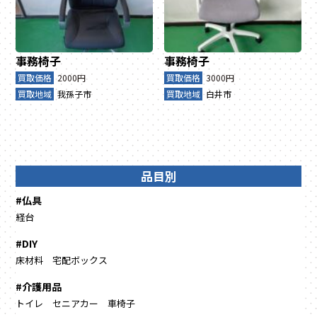
事務椅子
事務椅子
買取価格
2000円
買取価格
3000円
買取地域
我孫子市
買取地域
白井市
品目別
#仏具
経台
#DIY
床材料
宅配ボックス
#介護用品
トイレ
セニアカー
車椅子