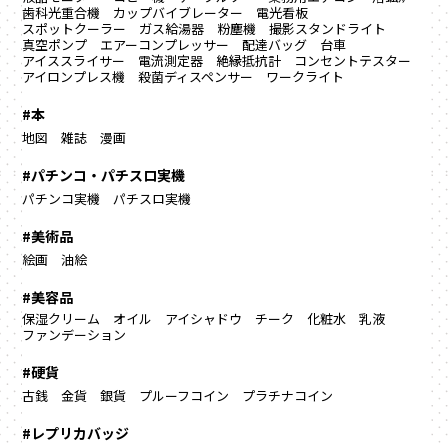
歯科光重合機
カップバイブレーター
電光看板
スポットクーラー
ガス給湯器
粉塵機
撮影スタンドライト
真空ポンプ
エアーコンプレッサー
配達バッグ
台車
アイススライサー
電流測定器
絶縁抵抗計
コンセントテスター
アイロンプレス機
殺菌ディスペンサー
ワークライト
#本
地図
雑誌
漫画
#パチンコ・パチスロ実機
パチンコ実機
パチスロ実機
#美術品
絵画
油絵
#美容品
保湿クリーム
オイル
アイシャドウ
チーク
化粧水
乳液
ファンデーション
#硬貨
古銭
金貨
銀貨
プルーフコイン
プラチナコイン
#レプリカバッジ