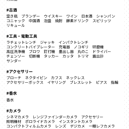
#古酒
空き瓶
ブランデー
ウイスキー
ワイン
日本酒
シャンパン
コニャック
中国酒
泡盛
焼酎
酵素ドリンク
スピリッツ
リキュール
#工具・電動工具
ラチェットレンチ
ジャッキ
インパクトレンチ
コンクリートバイブレーター
充電器
ノコギリ
研磨機
高圧洗浄機
ブロワ
釘打機
墨出し器
丸のこ
ドライバー
チェンソー
切断機
タッカー
カッタ
トリマ
露出計
サンダー
#アクセサリー
ブローチ
ネクタイピン
カフス
ネックレス
アクセサリーボックス
イヤリング
ブレスレット
ピアス
指輪
#香水
香水
#カメラ
シネマカメラ
レンジファインダーカメラ
アクセサリー
照明機材
ポロライドカメラ
インスタントカメラ
コンパクトフィルムカメラ
レンズ
デジカメ
一眼レフカメラ