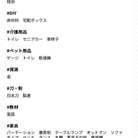
経台
#DIY
床材料
宅配ボックス
#介護用品
トイレ
セニアカー
車椅子
#ペット用品
ゲージ
トイレ
乾燥機
#資源
金
#刀・剣
日本刀
脇差
#教材
英語
#家具
パーテーション
書斎机
テーブルランプ
オットマン
ソファ
チェア
ベッド
タンス
本棚
家具その他
食器棚