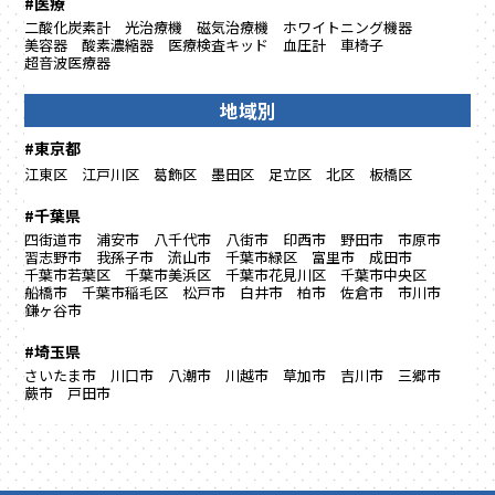
#医療
二酸化炭素計
光治療機
磁気治療機
ホワイトニング機器
美容器
酸素濃縮器
医療検査キッド
血圧計
車椅子
超音波医療器
地域別
#東京都
江東区
江戸川区
葛飾区
墨田区
足立区
北区
板橋区
#千葉県
四街道市
浦安市
八千代市
八街市
印西市
野田市
市原市
習志野市
我孫子市
流山市
千葉市緑区
富里市
成田市
千葉市若葉区
千葉市美浜区
千葉市花見川区
千葉市中央区
船橋市
千葉市稲毛区
松戸市
白井市
柏市
佐倉市
市川市
鎌ヶ谷市
#埼玉県
さいたま市
川口市
八潮市
川越市
草加市
吉川市
三郷市
蕨市
戸田市