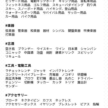
ビリヤード用品
電動キックボード
キャンプ用品
自転車用品
フィットネス用品
ゴルフ用品
スキューバダイビング
釣り具
スキー、スノーボード用品
ハイキング、登山用品
ウォータースポーツ用品
サバイバル用品
サッカー用品
カー用品
バイク用品
#楽器
弦楽器
管楽器
和楽器
器材
シンバル
鍵盤楽器
吹奏楽器
打楽器
#古酒
空き瓶
ブランデー
ウイスキー
ワイン
日本酒
シャンパン
コニャック
中国酒
泡盛
焼酎
酵素ドリンク
スピリッツ
リキュール
#工具・電動工具
ラチェットレンチ
ジャッキ
インパクトレンチ
コンクリートバイブレーター
充電器
ノコギリ
研磨機
高圧洗浄機
ブロワ
釘打機
墨出し器
丸のこ
ドライバー
チェンソー
切断機
タッカー
カッタ
トリマ
露出計
サンダー
#アクセサリー
ブローチ
ネクタイピン
カフス
ネックレス
アクセサリーボックス
イヤリング
ブレスレット
ピアス
指輪