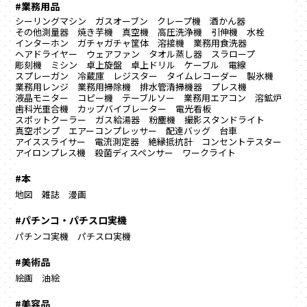
#業務用品
シーリングマシン
ガスオーブン
クレープ機
酒かん器
その他測量器
焼き芋機
真空機
高圧洗浄機
引伸機
水栓
インターホン
ガチャガチャ筐体
溶接機
業務用食洗器
ヘアドライヤー
ウェアファン
タオル蒸し器
スラロープ
彫刻機
ミシン
卓上旋盤
卓上ドリル
ケーブル
電線
スプレーガン
冷蔵庫
レジスター
タイムレコーダー
製氷機
業務用レンジ
業務用掃除機
排水管清掃機器
プレス機
液晶モニター
コピー機
テーブルソー
業務用エアコン
溶鉱炉
歯科光重合機
カップバイブレーター
電光看板
スポットクーラー
ガス給湯器
粉塵機
撮影スタンドライト
真空ポンプ
エアーコンプレッサー
配達バッグ
台車
アイススライサー
電流測定器
絶縁抵抗計
コンセントテスター
アイロンプレス機
殺菌ディスペンサー
ワークライト
#本
地図
雑誌
漫画
#パチンコ・パチスロ実機
パチンコ実機
パチスロ実機
#美術品
絵画
油絵
#美容品