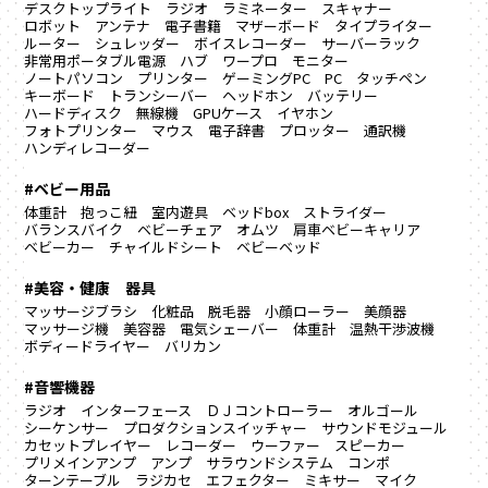
デスクトップライト
ラジオ
ラミネーター
スキャナー
ロボット
アンテナ
電子書籍
マザーボード
タイプライター
ルーター
シュレッダー
ボイスレコーダー
サーバーラック
非常用ポータブル電源
ハブ
ワープロ
モニター
ノートパソコン
プリンター
ゲーミングPC
PC
タッチペン
キーボード
トランシーバー
ヘッドホン
バッテリー
ハードディスク
無線機
GPUケース
イヤホン
フォトプリンター
マウス
電子辞書
プロッター
通訳機
ハンディレコーダー
#ベビー用品
体重計
抱っこ紐
室内遊具
ベッドbox
ストライダー
バランスバイク
ベビーチェア
オムツ
肩車ベビーキャリア
ベビーカー
チャイルドシート
ベビーベッド
#美容・健康 器具
マッサージブラシ
化粧品
脱毛器
小顔ローラー
美顔器
マッサージ機
美容器
電気シェーバー
体重計
温熱干渉波機
ボディードライヤー
バリカン
#音響機器
ラジオ
インターフェース
ＤＪコントローラー
オルゴール
シーケンサー
プロダクションスイッチャー
サウンドモジュール
カセットプレイヤー
レコーダー
ウーファー
スピーカー
プリメインアンプ
アンプ
サラウンドシステム
コンポ
ターンテーブル
ラジカセ
エフェクター
ミキサー
マイク