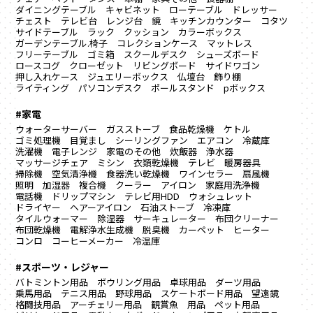
ダイニングテーブル
キャビネット
ローテーブル
ドレッサー
チェスト
テレビ台
レンジ台
鏡
キッチンカウンター
コタツ
サイドテーブル
ラック
クッション
カラーボックス
ガーデンテーブル.椅子
コレクションケース
マットレス
フリーテーブル
ゴミ箱
スクールデスク
シューズボード
ロースコグ
クローゼット
リビングボード
サイドワゴン
押し入れケース
ジュエリーボックス
仏壇台
飾り棚
ライティング
パソコンデスク
ポールスタンド
pボックス
#家電
ウォーターサーバー
ガスストーブ
食品乾燥機
ケトル
ゴミ処理機
目覚まし
シーリングファン
エアコン
冷蔵庫
洗濯機
電子レンジ
家電のその他
炊飯器
浄水器
マッサージチェア
ミシン
衣類乾燥機
テレビ
暖房器具
掃除機
空気清浄機
食器洗い乾燥機
ワインセラー
扇風機
照明
加湿器
複合機
クーラー
アイロン
家庭用洗浄機
電話機
ドリップマシン
テレビ用HDD
ウォシュレット
ドライヤー
ヘアーアイロン
石油ストーブ
冷凍庫
タイルウォーマー
除湿器
サーキュレーター
布団クリーナー
布団乾燥機
電解浄水生成機
脱臭機
カーペット
ヒーター
コンロ
コーヒーメーカー
冷温庫
#スポーツ・レジャー
バトミントン用品
ボウリング用品
卓球用品
ダーツ用品
乗馬用品
テニス用品
野球用品
スケートボード用品
望遠鏡
格闘技用品
アーチェリー用品
観賞魚 用品
ペット用品