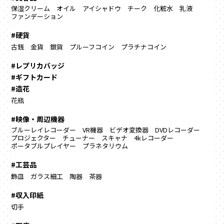
保湿クリーム
オイル
アイシャドウ
チーク
化粧水
乳液
ファンデーション
#硬貨
古銭
金貨
銀貨
プルーフコイン
プラチナコイン
#レプリカバッジ
#ギフトカード
#造花
花瓶
#映像・周辺機器
ブルーレイレコーダー
VR機器
ビデオ変換器
DVDレコーダー
プロジェクター
チューナー
スキャナ
4kレコーダー
ポータブルプレイヤー
プラネタリウム
#工芸品
飾皿
ガラス細工
陶器
茶器
#収入印紙
切手