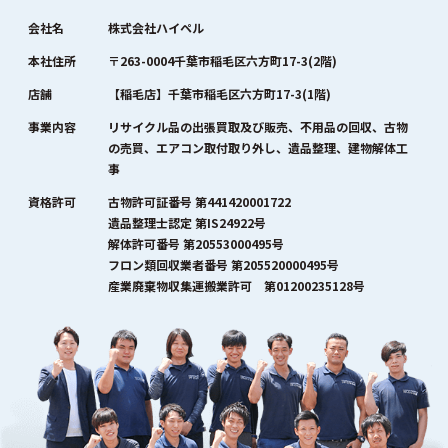
会社名
株式会社ハイペル
本社住所
〒263-0004千葉市稲毛区六方町17-3(2階)
店舗
【稲毛店】千葉市稲毛区六方町17-3(1階)
事業内容
リサイクル品の出張買取及び販売、不用品の回収、古物
の売買、エアコン取付取り外し、遺品整理、建物解体工
事
資格許可
古物許可証番号 第441420001722
遺品整理士認定 第IS24922号
解体許可番号 第20553000495号
フロン類回収業者番号 第205520000495号
産業廃棄物収集運搬業許可 第01200235128号