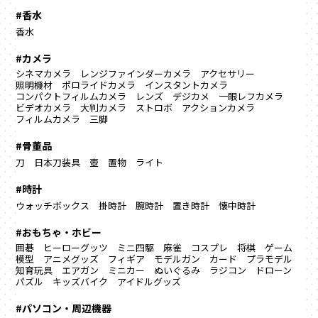
#香水
香水
#カメラ
シネマカメラ
レンジファインダーカメラ
アクセサリー
照明機材
ポロライドカメラ
インスタントカメラ
コンパクトフィルムカメラ
レンズ
デジカメ
一眼レフカメラ
ビデオカメラ
大判カメラ
ストロボ
アクションカメラ
フィルムカメラ
三脚
#骨董品
刀
日本刀装具
壺
置物
ライト
#時計
ウォッチボックス
掛時計
腕時計
置き時計
懐中時計
#おもちゃ・ホビー
囲碁
ヒーローグッツ
ミニ四駆
麻雀
コスプレ
将棋
ゲーム
模型
アニメグッズ
フィギア
モデルガン
カード
プラモデル
知育玩具
エアガン
ミニカー
ぬいぐるみ
ラジコン
ドローン
パズル
キッズバイク
アイドルグッズ
#パソコン・周辺機器