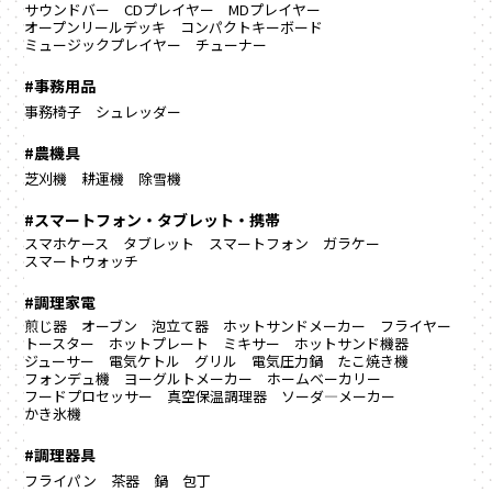
サウンドバー
CDプレイヤー
MDプレイヤー
オープンリールデッキ
コンパクトキーボード
ミュージックプレイヤー
チューナー
#事務用品
事務椅子
シュレッダー
#農機具
芝刈機
耕運機
除雪機
#スマートフォン・タブレット・携帯
スマホケース
タブレット
スマートフォン
ガラケー
スマートウォッチ
#調理家電
煎じ器
オーブン
泡立て器
ホットサンドメーカー
フライヤー
トースター
ホットプレート
ミキサー
ホットサンド機器
ジューサー
電気ケトル
グリル
電気圧力鍋
たこ焼き機
フォンデュ機
ヨーグルトメーカー
ホームベーカリー
フードプロセッサー
真空保温調理器
ソーダ―メーカー
かき氷機
#調理器具
フライパン
茶器
鍋
包丁