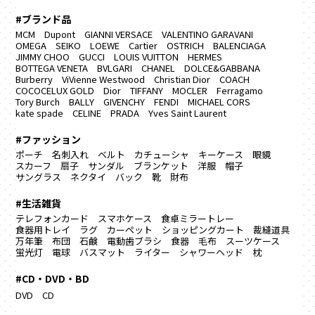
#ブランド品
MCM
Dupont
GIANNI VERSACE
VALENTINO GARAVANI
OMEGA
SEIKO
LOEWE
Cartier
OSTRICH
BALENCIAGA
JIMMY CHOO
GUCCI
LOUIS VUITTON
HERMES
BOTTEGA VENETA
BVLGARI
CHANEL
DOLCE&GABBANA
Burberry
ViVienne Westwood
Christian Dior
COACH
COCOCELUX GOLD
Dior
TIFFANY
MOCLER
Ferragamo
Tory Burch
BALLY
GIVENCHY
FENDI
MICHAEL CORS
kate spade
CELINE
PRADA
Yves Saint Laurent
#ファッション
ポーチ
名刺入れ
ベルト
カチューシャ
キーケース
眼鏡
スカーフ
扇子
サンダル
ブランケット
洋服
帽子
サングラス
ネクタイ
バック
靴
財布
#生活雑貨
テレフォンカード
スマホケース
食卓ミラートレー
食器用トレイ
ラグ カーペット
ショッピングカート
裁縫道具
万年筆
布団
石鹸
電動歯ブラシ
食器
毛布
スーツケース
蛍光灯
電球
バスマット
ライター
シャワーヘッド
枕
#CD・DVD・BD
DVD
CD