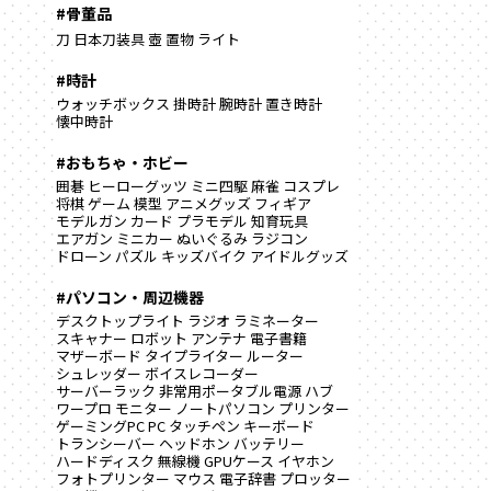
#骨董品
刀
日本刀装具
壺
置物
ライト
#時計
ウォッチボックス
掛時計
腕時計
置き時計
懐中時計
#おもちゃ・ホビー
囲碁
ヒーローグッツ
ミニ四駆
麻雀
コスプレ
将棋
ゲーム
模型
アニメグッズ
フィギア
モデルガン
カード
プラモデル
知育玩具
エアガン
ミニカー
ぬいぐるみ
ラジコン
ドローン
パズル
キッズバイク
アイドルグッズ
#パソコン・周辺機器
デスクトップライト
ラジオ
ラミネーター
スキャナー
ロボット
アンテナ
電子書籍
マザーボード
タイプライター
ルーター
シュレッダー
ボイスレコーダー
サーバーラック
非常用ポータブル電源
ハブ
ワープロ
モニター
ノートパソコン
プリンター
ゲーミングPC
PC
タッチペン
キーボード
トランシーバー
ヘッドホン
バッテリー
ハードディスク
無線機
GPUケース
イヤホン
フォトプリンター
マウス
電子辞書
プロッター