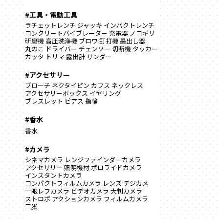
#工具・電動工具
ラチェットレンチ
ジャッキ
インパクトレンチ
コンクリートバイブレーター
充電器
ノコギリ
研磨機
高圧洗浄機
ブロワ
釘打機
墨出し器
丸のこ
ドライバー
チェンソー
切断機
タッカー
カッタ
トリマ
露出計
サンダー
#アクセサリー
ブローチ
ネクタイピン
カフス
ネックレス
アクセサリーボックス
イヤリング
ブレスレット
ピアス
指輪
#香水
香水
#カメラ
シネマカメラ
レンジファインダーカメラ
アクセサリー
照明機材
ポロライドカメラ
インスタントカメラ
コンパクトフィルムカメラ
レンズ
デジカメ
一眼レフカメラ
ビデオカメラ
大判カメラ
ストロボ
アクションカメラ
フィルムカメラ
三脚