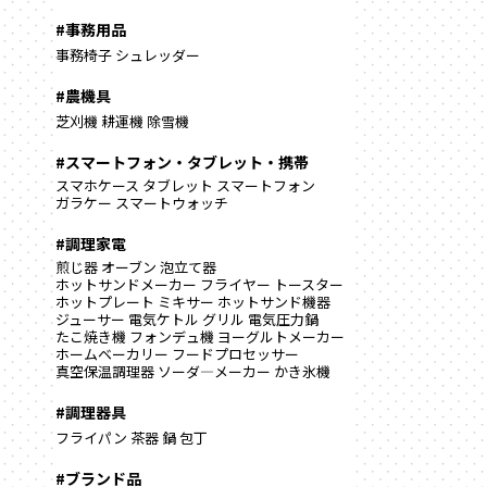
#事務用品
事務椅子
シュレッダー
#農機具
芝刈機
耕運機
除雪機
#スマートフォン・タブレット・携帯
スマホケース
タブレット
スマートフォン
ガラケー
スマートウォッチ
#調理家電
煎じ器
オーブン
泡立て器
ホットサンドメーカー
フライヤー
トースター
ホットプレート
ミキサー
ホットサンド機器
ジューサー
電気ケトル
グリル
電気圧力鍋
たこ焼き機
フォンデュ機
ヨーグルトメーカー
ホームベーカリー
フードプロセッサー
真空保温調理器
ソーダ―メーカー
かき氷機
#調理器具
フライパン
茶器
鍋
包丁
#ブランド品