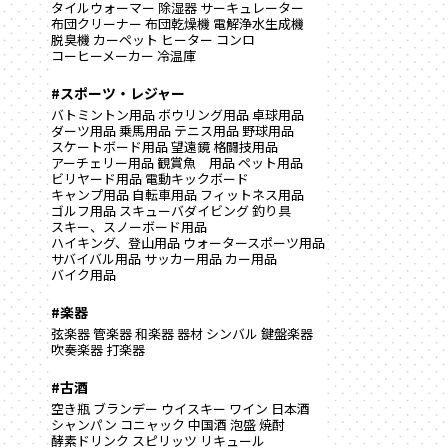
タイルウォーマー
除湿器
サーキュレーター
布団クリーナー
布団乾燥機
電解浄水生成機
脱臭機
カーペット
ヒーター
コンロ
コーヒーメーカー
冷温庫
#スポーツ・レジャー
バトミントン用品
ボウリング用品
卓球用品
ダーツ用品
乗馬用品
テニス用品
野球用品
スケートボード用品
望遠鏡
格闘技用品
アーチェリー用品
観賞魚 用品
ペット用品
ビリヤード用品
電動キックボード
キャンプ用品
自転車用品
フィットネス用品
ゴルフ用品
スキューバダイビング
釣り具
スキー、スノーボード用品
ハイキング、登山用品
ウォータースポーツ用品
サバイバル用品
サッカー用品
カー用品
バイク用品
#楽器
弦楽器
管楽器
和楽器
器材
シンバル
鍵盤楽器
吹奏楽器
打楽器
#古酒
空き瓶
ブランデー
ウイスキー
ワイン
日本酒
シャンパン
コニャック
中国酒
泡盛
焼酎
酵素ドリンク
スピリッツ
リキュール