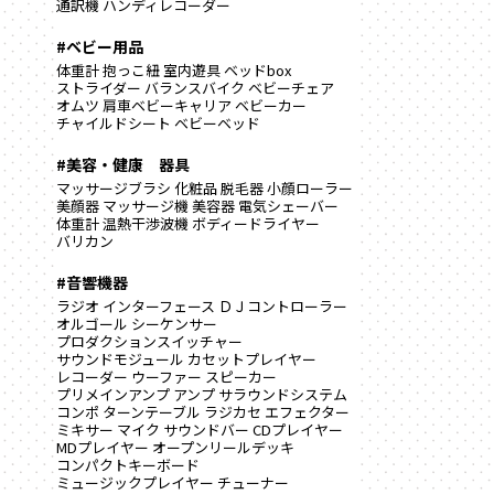
通訳機
ハンディレコーダー
#ベビー用品
体重計
抱っこ紐
室内遊具
ベッドbox
ストライダー
バランスバイク
ベビーチェア
オムツ
肩車ベビーキャリア
ベビーカー
チャイルドシート
ベビーベッド
#美容・健康 器具
マッサージブラシ
化粧品
脱毛器
小顔ローラー
美顔器
マッサージ機
美容器
電気シェーバー
体重計
温熱干渉波機
ボディードライヤー
バリカン
#音響機器
ラジオ
インターフェース
ＤＪコントローラー
オルゴール
シーケンサー
プロダクションスイッチャー
サウンドモジュール
カセットプレイヤー
レコーダー
ウーファー
スピーカー
プリメインアンプ
アンプ
サラウンドシステム
コンポ
ターンテーブル
ラジカセ
エフェクター
ミキサー
マイク
サウンドバー
CDプレイヤー
MDプレイヤー
オープンリールデッキ
コンパクトキーボード
ミュージックプレイヤー
チューナー