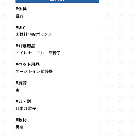
#仏具
経台
#DIY
床材料
宅配ボックス
#介護用品
トイレ
セニアカー
車椅子
#ペット用品
ゲージ
トイレ
乾燥機
#資源
金
#刀・剣
日本刀
脇差
#教材
英語