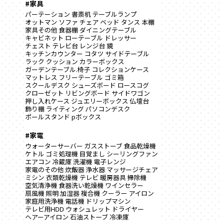
#家具
パーテーション
書斎机
テーブルランプ
オットマン
ソファ
チェア
ベッド
タンス
本棚
家具その他
食器棚
ダイニングテーブル
キャビネット
ローテーブル
ドレッサー
チェスト
テレビ台
レンジ台
鏡
キッチンカウンター
コタツ
サイドテーブル
ラック
クッション
カラーボックス
ガーデンテーブル.椅子
コレクションケース
マットレス
フリーテーブル
ゴミ箱
スクールデスク
シューズボード
ロースコグ
クローゼット
リビングボード
サイドワゴン
押し入れケース
ジュエリーボックス
仏壇台
飾り棚
ライティング
パソコンデスク
ポールスタンド
pボックス
#家電
ウォーターサーバー
ガスストーブ
食品乾燥機
ケトル
ゴミ処理機
目覚まし
シーリングファン
エアコン
冷蔵庫
洗濯機
電子レンジ
家電のその他
炊飯器
浄水器
マッサージチェア
ミシン
衣類乾燥機
テレビ
暖房器具
掃除機
空気清浄機
食器洗い乾燥機
ワインセラー
扇風機
照明
加湿器
複合機
クーラー
アイロン
家庭用洗浄機
電話機
ドリップマシン
テレビ用HDD
ウォシュレット
ドライヤー
ヘアーアイロン
石油ストーブ
冷凍庫