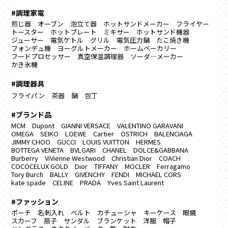
#調理家電
煎じ器
オーブン
泡立て器
ホットサンドメーカー
フライヤー
トースター
ホットプレート
ミキサー
ホットサンド機器
ジューサー
電気ケトル
グリル
電気圧力鍋
たこ焼き機
フォンデュ機
ヨーグルトメーカー
ホームベーカリー
フードプロセッサー
真空保温調理器
ソーダ―メーカー
かき氷機
#調理器具
フライパン
茶器
鍋
包丁
#ブランド品
MCM
Dupont
GIANNI VERSACE
VALENTINO GARAVANI
OMEGA
SEIKO
LOEWE
Cartier
OSTRICH
BALENCIAGA
JIMMY CHOO
GUCCI
LOUIS VUITTON
HERMES
BOTTEGA VENETA
BVLGARI
CHANEL
DOLCE&GABBANA
Burberry
ViVienne Westwood
Christian Dior
COACH
COCOCELUX GOLD
Dior
TIFFANY
MOCLER
Ferragamo
Tory Burch
BALLY
GIVENCHY
FENDI
MICHAEL CORS
kate spade
CELINE
PRADA
Yves Saint Laurent
#ファッション
ポーチ
名刺入れ
ベルト
カチューシャ
キーケース
眼鏡
スカーフ
扇子
サンダル
ブランケット
洋服
帽子