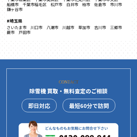
船橋市
千葉市稲毛区
松戸市
白井市
柏市
佐倉市
市川市
鎌ヶ谷市
#埼玉県
さいたま市
川口市
八潮市
川越市
草加市
吉川市
三郷市
蕨市
戸田市
CONTACT
除雪機 買取・無料査定のご相談
即日対応
最短60分で訪問