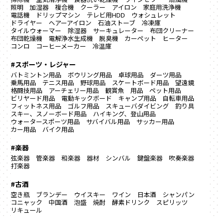
照明
加湿器
複合機
クーラー
アイロン
家庭用洗浄機
電話機
ドリップマシン
テレビ用HDD
ウォシュレット
ドライヤー
ヘアーアイロン
石油ストーブ
冷凍庫
タイルウォーマー
除湿器
サーキュレーター
布団クリーナー
布団乾燥機
電解浄水生成機
脱臭機
カーペット
ヒーター
コンロ
コーヒーメーカー
冷温庫
#スポーツ・レジャー
バトミントン用品
ボウリング用品
卓球用品
ダーツ用品
乗馬用品
テニス用品
野球用品
スケートボード用品
望遠鏡
格闘技用品
アーチェリー用品
観賞魚 用品
ペット用品
ビリヤード用品
電動キックボード
キャンプ用品
自転車用品
フィットネス用品
ゴルフ用品
スキューバダイビング
釣り具
スキー、スノーボード用品
ハイキング、登山用品
ウォータースポーツ用品
サバイバル用品
サッカー用品
カー用品
バイク用品
#楽器
弦楽器
管楽器
和楽器
器材
シンバル
鍵盤楽器
吹奏楽器
打楽器
#古酒
空き瓶
ブランデー
ウイスキー
ワイン
日本酒
シャンパン
コニャック
中国酒
泡盛
焼酎
酵素ドリンク
スピリッツ
リキュール