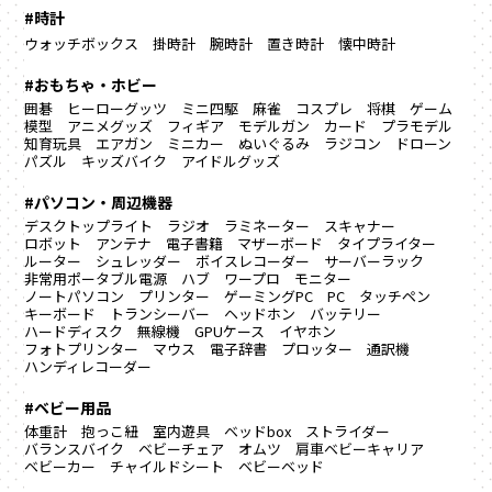
#時計
ウォッチボックス
掛時計
腕時計
置き時計
懐中時計
#おもちゃ・ホビー
囲碁
ヒーローグッツ
ミニ四駆
麻雀
コスプレ
将棋
ゲーム
模型
アニメグッズ
フィギア
モデルガン
カード
プラモデル
知育玩具
エアガン
ミニカー
ぬいぐるみ
ラジコン
ドローン
パズル
キッズバイク
アイドルグッズ
#パソコン・周辺機器
デスクトップライト
ラジオ
ラミネーター
スキャナー
ロボット
アンテナ
電子書籍
マザーボード
タイプライター
ルーター
シュレッダー
ボイスレコーダー
サーバーラック
非常用ポータブル電源
ハブ
ワープロ
モニター
ノートパソコン
プリンター
ゲーミングPC
PC
タッチペン
キーボード
トランシーバー
ヘッドホン
バッテリー
ハードディスク
無線機
GPUケース
イヤホン
フォトプリンター
マウス
電子辞書
プロッター
通訳機
ハンディレコーダー
#ベビー用品
体重計
抱っこ紐
室内遊具
ベッドbox
ストライダー
バランスバイク
ベビーチェア
オムツ
肩車ベビーキャリア
ベビーカー
チャイルドシート
ベビーベッド