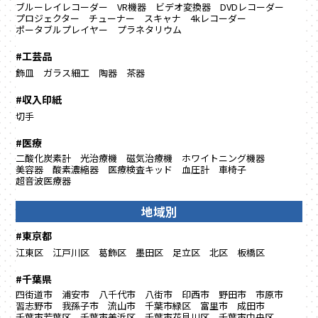
ブルーレイレコーダー
VR機器
ビデオ変換器
DVDレコーダー
プロジェクター
チューナー
スキャナ
4kレコーダー
ポータブルプレイヤー
プラネタリウム
#工芸品
飾皿
ガラス細工
陶器
茶器
#収入印紙
切手
#医療
二酸化炭素計
光治療機
磁気治療機
ホワイトニング機器
美容器
酸素濃縮器
医療検査キッド
血圧計
車椅子
超音波医療器
地域別
#東京都
江東区
江戸川区
葛飾区
墨田区
足立区
北区
板橋区
#千葉県
四街道市
浦安市
八千代市
八街市
印西市
野田市
市原市
習志野市
我孫子市
流山市
千葉市緑区
富里市
成田市
千葉市若葉区
千葉市美浜区
千葉市花見川区
千葉市中央区