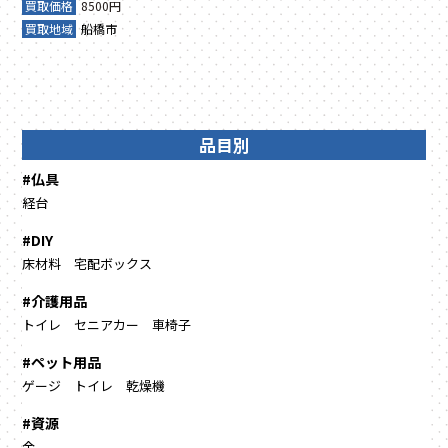
買取価格
8500円
買取地域
船橋市
品目別
#仏具
経台
#DIY
床材料
宅配ボックス
#介護用品
トイレ
セニアカー
車椅子
#ペット用品
ゲージ
トイレ
乾燥機
#資源
金