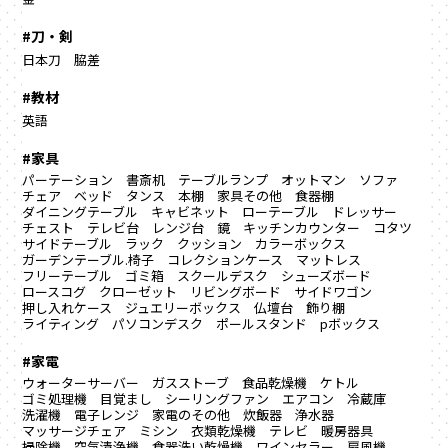
#刀・剣
日本刀
脇差
#教材
英語
#家具
パーテーション
書斎机
テーブルランプ
オットマン
ソファ
チェア
ベッド
タンス
本棚
家具その他
食器棚
ダイニングテーブル
キャビネット
ローテーブル
ドレッサー
チェスト
テレビ台
レンジ台
鏡
キッチンカウンター
コタツ
サイドテーブル
ラック
クッション
カラーボックス
ガーデンテーブル.椅子
コレクションケース
マットレス
フリーテーブル
ゴミ箱
スクールデスク
シューズボード
ロースコグ
クローゼット
リビングボード
サイドワゴン
押し入れケース
ジュエリーボックス
仏壇台
飾り棚
ライティング
パソコンデスク
ポールスタンド
pボックス
#家電
ウォーターサーバー
ガスストーブ
食品乾燥機
ケトル
ゴミ処理機
目覚まし
シーリングファン
エアコン
冷蔵庫
洗濯機
電子レンジ
家電のその他
炊飯器
浄水器
マッサージチェア
ミシン
衣類乾燥機
テレビ
暖房器具
掃除機
空気清浄機
食器洗い乾燥機
ワインセラー
扇風機