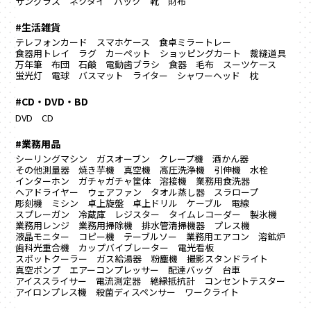
サングラス
ネクタイ
バック
靴
財布
#生活雑貨
テレフォンカード
スマホケース
食卓ミラートレー
食器用トレイ
ラグ カーペット
ショッピングカート
裁縫道具
万年筆
布団
石鹸
電動歯ブラシ
食器
毛布
スーツケース
蛍光灯
電球
バスマット
ライター
シャワーヘッド
枕
#CD・DVD・BD
DVD
CD
#業務用品
シーリングマシン
ガスオーブン
クレープ機
酒かん器
その他測量器
焼き芋機
真空機
高圧洗浄機
引伸機
水栓
インターホン
ガチャガチャ筐体
溶接機
業務用食洗器
ヘアドライヤー
ウェアファン
タオル蒸し器
スラロープ
彫刻機
ミシン
卓上旋盤
卓上ドリル
ケーブル
電線
スプレーガン
冷蔵庫
レジスター
タイムレコーダー
製氷機
業務用レンジ
業務用掃除機
排水管清掃機器
プレス機
液晶モニター
コピー機
テーブルソー
業務用エアコン
溶鉱炉
歯科光重合機
カップバイブレーター
電光看板
スポットクーラー
ガス給湯器
粉塵機
撮影スタンドライト
真空ポンプ
エアーコンプレッサー
配達バッグ
台車
アイススライサー
電流測定器
絶縁抵抗計
コンセントテスター
アイロンプレス機
殺菌ディスペンサー
ワークライト