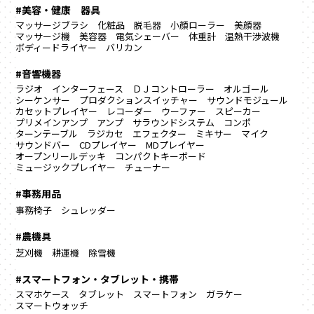
#美容・健康 器具
マッサージブラシ
化粧品
脱毛器
小顔ローラー
美顔器
マッサージ機
美容器
電気シェーバー
体重計
温熱干渉波機
ボディードライヤー
バリカン
#音響機器
ラジオ
インターフェース
ＤＪコントローラー
オルゴール
シーケンサー
プロダクションスイッチャー
サウンドモジュール
カセットプレイヤー
レコーダー
ウーファー
スピーカー
プリメインアンプ
アンプ
サラウンドシステム
コンポ
ターンテーブル
ラジカセ
エフェクター
ミキサー
マイク
サウンドバー
CDプレイヤー
MDプレイヤー
オープンリールデッキ
コンパクトキーボード
ミュージックプレイヤー
チューナー
#事務用品
事務椅子
シュレッダー
#農機具
芝刈機
耕運機
除雪機
#スマートフォン・タブレット・携帯
スマホケース
タブレット
スマートフォン
ガラケー
スマートウォッチ