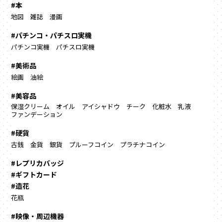
#本
地図
雑誌
漫画
#パチンコ・パチスロ実機
パチンコ実機
パチスロ実機
#美術品
絵画
油絵
#美容品
保湿クリーム
オイル
アイシャドウ
チーク
化粧水
乳液
ファンデーション
#硬貨
古銭
金貨
銀貨
プルーフコイン
プラチナコイン
#レプリカバッジ
#ギフトカード
#造花
花瓶
#映像・周辺機器