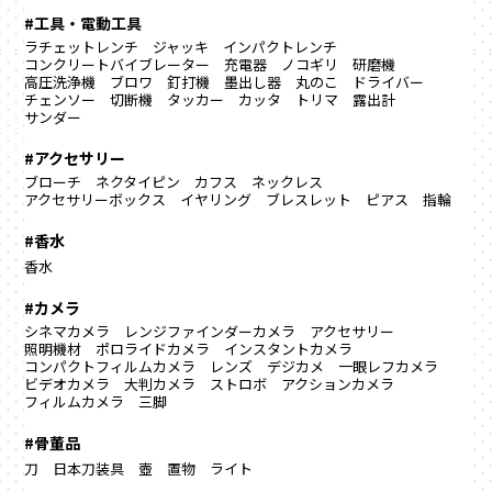
#工具・電動工具
ラチェットレンチ
ジャッキ
インパクトレンチ
コンクリートバイブレーター
充電器
ノコギリ
研磨機
高圧洗浄機
ブロワ
釘打機
墨出し器
丸のこ
ドライバー
チェンソー
切断機
タッカー
カッタ
トリマ
露出計
サンダー
#アクセサリー
ブローチ
ネクタイピン
カフス
ネックレス
アクセサリーボックス
イヤリング
ブレスレット
ピアス
指輪
#香水
香水
#カメラ
シネマカメラ
レンジファインダーカメラ
アクセサリー
照明機材
ポロライドカメラ
インスタントカメラ
コンパクトフィルムカメラ
レンズ
デジカメ
一眼レフカメラ
ビデオカメラ
大判カメラ
ストロボ
アクションカメラ
フィルムカメラ
三脚
#骨董品
刀
日本刀装具
壺
置物
ライト