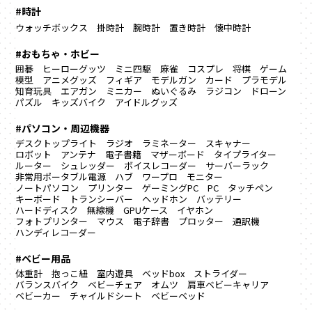
#時計
ウォッチボックス
掛時計
腕時計
置き時計
懐中時計
#おもちゃ・ホビー
囲碁
ヒーローグッツ
ミニ四駆
麻雀
コスプレ
将棋
ゲーム
模型
アニメグッズ
フィギア
モデルガン
カード
プラモデル
知育玩具
エアガン
ミニカー
ぬいぐるみ
ラジコン
ドローン
パズル
キッズバイク
アイドルグッズ
#パソコン・周辺機器
デスクトップライト
ラジオ
ラミネーター
スキャナー
ロボット
アンテナ
電子書籍
マザーボード
タイプライター
ルーター
シュレッダー
ボイスレコーダー
サーバーラック
非常用ポータブル電源
ハブ
ワープロ
モニター
ノートパソコン
プリンター
ゲーミングPC
PC
タッチペン
キーボード
トランシーバー
ヘッドホン
バッテリー
ハードディスク
無線機
GPUケース
イヤホン
フォトプリンター
マウス
電子辞書
プロッター
通訳機
ハンディレコーダー
#ベビー用品
体重計
抱っこ紐
室内遊具
ベッドbox
ストライダー
バランスバイク
ベビーチェア
オムツ
肩車ベビーキャリア
ベビーカー
チャイルドシート
ベビーベッド