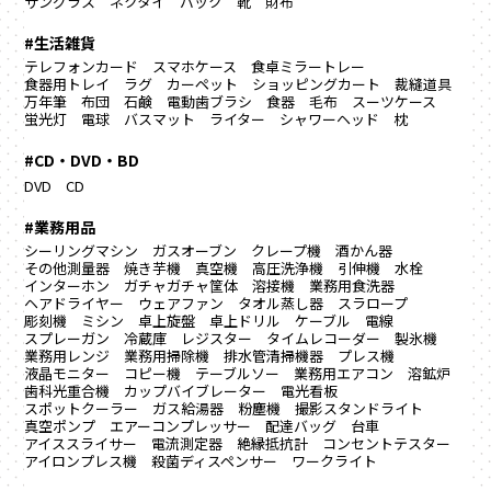
サングラス
ネクタイ
バック
靴
財布
#生活雑貨
テレフォンカード
スマホケース
食卓ミラートレー
食器用トレイ
ラグ カーペット
ショッピングカート
裁縫道具
万年筆
布団
石鹸
電動歯ブラシ
食器
毛布
スーツケース
蛍光灯
電球
バスマット
ライター
シャワーヘッド
枕
#CD・DVD・BD
DVD
CD
#業務用品
シーリングマシン
ガスオーブン
クレープ機
酒かん器
その他測量器
焼き芋機
真空機
高圧洗浄機
引伸機
水栓
インターホン
ガチャガチャ筐体
溶接機
業務用食洗器
ヘアドライヤー
ウェアファン
タオル蒸し器
スラロープ
彫刻機
ミシン
卓上旋盤
卓上ドリル
ケーブル
電線
スプレーガン
冷蔵庫
レジスター
タイムレコーダー
製氷機
業務用レンジ
業務用掃除機
排水管清掃機器
プレス機
液晶モニター
コピー機
テーブルソー
業務用エアコン
溶鉱炉
歯科光重合機
カップバイブレーター
電光看板
スポットクーラー
ガス給湯器
粉塵機
撮影スタンドライト
真空ポンプ
エアーコンプレッサー
配達バッグ
台車
アイススライサー
電流測定器
絶縁抵抗計
コンセントテスター
アイロンプレス機
殺菌ディスペンサー
ワークライト