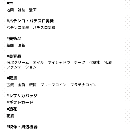
#本
地図
雑誌
漫画
#パチンコ・パチスロ実機
パチンコ実機
パチスロ実機
#美術品
絵画
油絵
#美容品
保湿クリーム
オイル
アイシャドウ
チーク
化粧水
乳液
ファンデーション
#硬貨
古銭
金貨
銀貨
プルーフコイン
プラチナコイン
#レプリカバッジ
#ギフトカード
#造花
花瓶
#映像・周辺機器