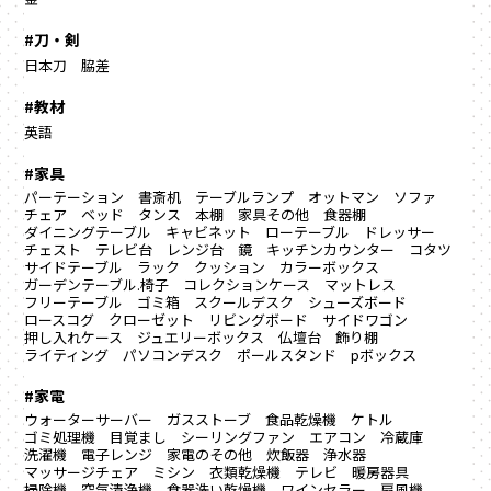
#刀・剣
日本刀
脇差
#教材
英語
#家具
パーテーション
書斎机
テーブルランプ
オットマン
ソファ
チェア
ベッド
タンス
本棚
家具その他
食器棚
ダイニングテーブル
キャビネット
ローテーブル
ドレッサー
チェスト
テレビ台
レンジ台
鏡
キッチンカウンター
コタツ
サイドテーブル
ラック
クッション
カラーボックス
ガーデンテーブル.椅子
コレクションケース
マットレス
フリーテーブル
ゴミ箱
スクールデスク
シューズボード
ロースコグ
クローゼット
リビングボード
サイドワゴン
押し入れケース
ジュエリーボックス
仏壇台
飾り棚
ライティング
パソコンデスク
ポールスタンド
pボックス
#家電
ウォーターサーバー
ガスストーブ
食品乾燥機
ケトル
ゴミ処理機
目覚まし
シーリングファン
エアコン
冷蔵庫
洗濯機
電子レンジ
家電のその他
炊飯器
浄水器
マッサージチェア
ミシン
衣類乾燥機
テレビ
暖房器具
掃除機
空気清浄機
食器洗い乾燥機
ワインセラー
扇風機