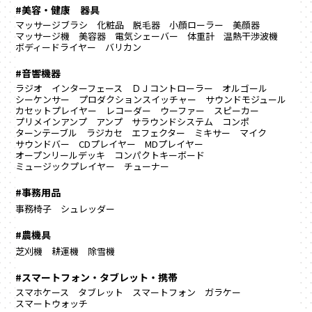
#美容・健康 器具
マッサージブラシ
化粧品
脱毛器
小顔ローラー
美顔器
マッサージ機
美容器
電気シェーバー
体重計
温熱干渉波機
ボディードライヤー
バリカン
#音響機器
ラジオ
インターフェース
ＤＪコントローラー
オルゴール
シーケンサー
プロダクションスイッチャー
サウンドモジュール
カセットプレイヤー
レコーダー
ウーファー
スピーカー
プリメインアンプ
アンプ
サラウンドシステム
コンポ
ターンテーブル
ラジカセ
エフェクター
ミキサー
マイク
サウンドバー
CDプレイヤー
MDプレイヤー
オープンリールデッキ
コンパクトキーボード
ミュージックプレイヤー
チューナー
#事務用品
事務椅子
シュレッダー
#農機具
芝刈機
耕運機
除雪機
#スマートフォン・タブレット・携帯
スマホケース
タブレット
スマートフォン
ガラケー
スマートウォッチ