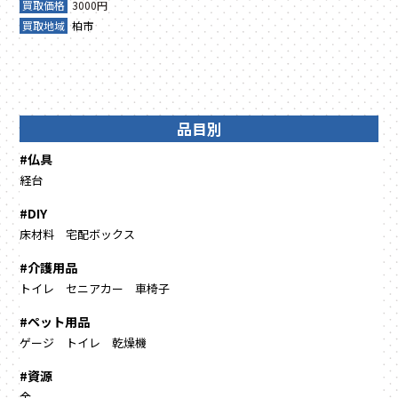
買取価格
3000円
買取地域
柏市
品目別
#仏具
経台
#DIY
床材料
宅配ボックス
#介護用品
トイレ
セニアカー
車椅子
#ペット用品
ゲージ
トイレ
乾燥機
#資源
金