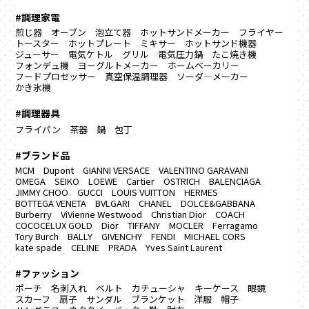
#調理家電
煎じ器
オーブン
泡立て器
ホットサンドメーカー
フライヤー
トースター
ホットプレート
ミキサー
ホットサンド機器
ジューサー
電気ケトル
グリル
電気圧力鍋
たこ焼き機
フォンデュ機
ヨーグルトメーカー
ホームベーカリー
フードプロセッサー
真空保温調理器
ソーダ―メーカー
かき氷機
#調理器具
フライパン
茶器
鍋
包丁
#ブランド品
MCM
Dupont
GIANNI VERSACE
VALENTINO GARAVANI
OMEGA
SEIKO
LOEWE
Cartier
OSTRICH
BALENCIAGA
JIMMY CHOO
GUCCI
LOUIS VUITTON
HERMES
BOTTEGA VENETA
BVLGARI
CHANEL
DOLCE&GABBANA
Burberry
ViVienne Westwood
Christian Dior
COACH
COCOCELUX GOLD
Dior
TIFFANY
MOCLER
Ferragamo
Tory Burch
BALLY
GIVENCHY
FENDI
MICHAEL CORS
kate spade
CELINE
PRADA
Yves Saint Laurent
#ファッション
ポーチ
名刺入れ
ベルト
カチューシャ
キーケース
眼鏡
スカーフ
扇子
サンダル
ブランケット
洋服
帽子