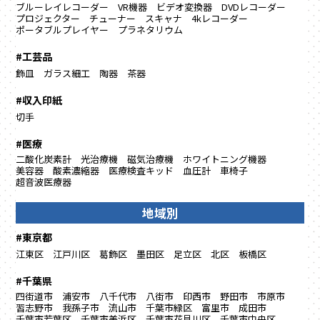
ブルーレイレコーダー
VR機器
ビデオ変換器
DVDレコーダー
プロジェクター
チューナー
スキャナ
4kレコーダー
ポータブルプレイヤー
プラネタリウム
#工芸品
飾皿
ガラス細工
陶器
茶器
#収入印紙
切手
#医療
二酸化炭素計
光治療機
磁気治療機
ホワイトニング機器
美容器
酸素濃縮器
医療検査キッド
血圧計
車椅子
超音波医療器
地域別
#東京都
江東区
江戸川区
葛飾区
墨田区
足立区
北区
板橋区
#千葉県
四街道市
浦安市
八千代市
八街市
印西市
野田市
市原市
習志野市
我孫子市
流山市
千葉市緑区
富里市
成田市
千葉市若葉区
千葉市美浜区
千葉市花見川区
千葉市中央区