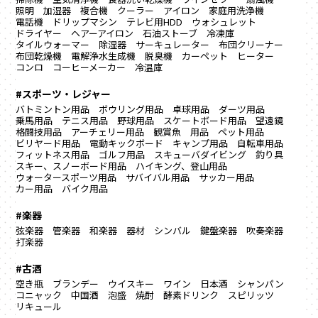
照明
加湿器
複合機
クーラー
アイロン
家庭用洗浄機
電話機
ドリップマシン
テレビ用HDD
ウォシュレット
ドライヤー
ヘアーアイロン
石油ストーブ
冷凍庫
タイルウォーマー
除湿器
サーキュレーター
布団クリーナー
布団乾燥機
電解浄水生成機
脱臭機
カーペット
ヒーター
コンロ
コーヒーメーカー
冷温庫
#スポーツ・レジャー
バトミントン用品
ボウリング用品
卓球用品
ダーツ用品
乗馬用品
テニス用品
野球用品
スケートボード用品
望遠鏡
格闘技用品
アーチェリー用品
観賞魚 用品
ペット用品
ビリヤード用品
電動キックボード
キャンプ用品
自転車用品
フィットネス用品
ゴルフ用品
スキューバダイビング
釣り具
スキー、スノーボード用品
ハイキング、登山用品
ウォータースポーツ用品
サバイバル用品
サッカー用品
カー用品
バイク用品
#楽器
弦楽器
管楽器
和楽器
器材
シンバル
鍵盤楽器
吹奏楽器
打楽器
#古酒
空き瓶
ブランデー
ウイスキー
ワイン
日本酒
シャンパン
コニャック
中国酒
泡盛
焼酎
酵素ドリンク
スピリッツ
リキュール