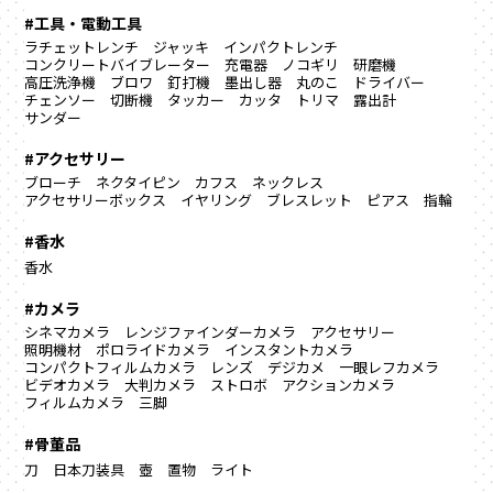
#工具・電動工具
ラチェットレンチ
ジャッキ
インパクトレンチ
コンクリートバイブレーター
充電器
ノコギリ
研磨機
高圧洗浄機
ブロワ
釘打機
墨出し器
丸のこ
ドライバー
チェンソー
切断機
タッカー
カッタ
トリマ
露出計
サンダー
#アクセサリー
ブローチ
ネクタイピン
カフス
ネックレス
アクセサリーボックス
イヤリング
ブレスレット
ピアス
指輪
#香水
香水
#カメラ
シネマカメラ
レンジファインダーカメラ
アクセサリー
照明機材
ポロライドカメラ
インスタントカメラ
コンパクトフィルムカメラ
レンズ
デジカメ
一眼レフカメラ
ビデオカメラ
大判カメラ
ストロボ
アクションカメラ
フィルムカメラ
三脚
#骨董品
刀
日本刀装具
壺
置物
ライト