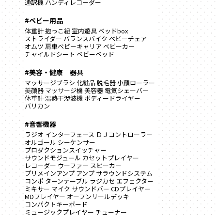
通訳機
ハンディレコーダー
#ベビー用品
体重計
抱っこ紐
室内遊具
ベッドbox
ストライダー
バランスバイク
ベビーチェア
オムツ
肩車ベビーキャリア
ベビーカー
チャイルドシート
ベビーベッド
#美容・健康 器具
マッサージブラシ
化粧品
脱毛器
小顔ローラー
美顔器
マッサージ機
美容器
電気シェーバー
体重計
温熱干渉波機
ボディードライヤー
バリカン
#音響機器
ラジオ
インターフェース
ＤＪコントローラー
オルゴール
シーケンサー
プロダクションスイッチャー
サウンドモジュール
カセットプレイヤー
レコーダー
ウーファー
スピーカー
プリメインアンプ
アンプ
サラウンドシステム
コンポ
ターンテーブル
ラジカセ
エフェクター
ミキサー
マイク
サウンドバー
CDプレイヤー
MDプレイヤー
オープンリールデッキ
コンパクトキーボード
ミュージックプレイヤー
チューナー