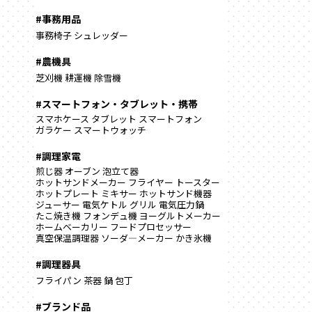
#事務用品
事務椅子
シュレッダー
#農機具
芝刈機
耕運機
除雪機
#スマートフォン・タブレット・携帯
スマホケース
タブレット
スマートフォン
ガラケー
スマートウォッチ
#調理家電
煎じ器
オーブン
泡立て器
ホットサンドメーカー
フライヤー
トースター
ホットプレート
ミキサー
ホットサンド機器
ジューサー
電気ケトル
グリル
電気圧力鍋
たこ焼き機
フォンデュ機
ヨーグルトメーカー
ホームベーカリー
フードプロセッサー
真空保温調理器
ソーダ―メーカー
かき氷機
#調理器具
フライパン
茶器
鍋
包丁
#ブランド品