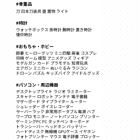
#骨董品
刀
日本刀装具
壺
置物
ライト
#時計
ウォッチボックス
掛時計
腕時計
置き時計
懐中時計
#おもちゃ・ホビー
囲碁
ヒーローグッツ
ミニ四駆
麻雀
コスプレ
将棋
ゲーム
模型
アニメグッズ
フィギア
モデルガン
カード
プラモデル
知育玩具
エアガン
ミニカー
ぬいぐるみ
ラジコン
ドローン
パズル
キッズバイク
アイドルグッズ
#パソコン・周辺機器
デスクトップライト
ラジオ
ラミネーター
スキャナー
ロボット
アンテナ
電子書籍
マザーボード
タイプライター
ルーター
シュレッダー
ボイスレコーダー
サーバーラック
非常用ポータブル電源
ハブ
ワープロ
モニター
ノートパソコン
プリンター
ゲーミングPC
PC
タッチペン
キーボード
トランシーバー
ヘッドホン
バッテリー
ハードディスク
無線機
GPUケース
イヤホン
フォトプリンター
マウス
電子辞書
プロッター