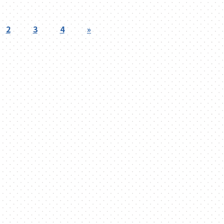
2
3
4
»