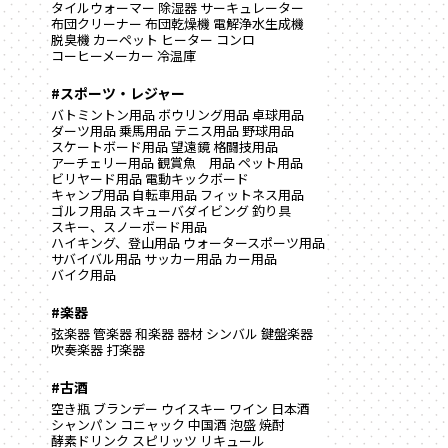
タイルウォーマー
除湿器
サーキュレーター
布団クリーナー
布団乾燥機
電解浄水生成機
脱臭機
カーペット
ヒーター
コンロ
コーヒーメーカー
冷温庫
#スポーツ・レジャー
バトミントン用品
ボウリング用品
卓球用品
ダーツ用品
乗馬用品
テニス用品
野球用品
スケートボード用品
望遠鏡
格闘技用品
アーチェリー用品
観賞魚 用品
ペット用品
ビリヤード用品
電動キックボード
キャンプ用品
自転車用品
フィットネス用品
ゴルフ用品
スキューバダイビング
釣り具
スキー、スノーボード用品
ハイキング、登山用品
ウォータースポーツ用品
サバイバル用品
サッカー用品
カー用品
バイク用品
#楽器
弦楽器
管楽器
和楽器
器材
シンバル
鍵盤楽器
吹奏楽器
打楽器
#古酒
空き瓶
ブランデー
ウイスキー
ワイン
日本酒
シャンパン
コニャック
中国酒
泡盛
焼酎
酵素ドリンク
スピリッツ
リキュール