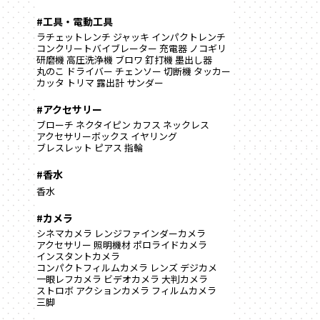
#工具・電動工具
ラチェットレンチ
ジャッキ
インパクトレンチ
コンクリートバイブレーター
充電器
ノコギリ
研磨機
高圧洗浄機
ブロワ
釘打機
墨出し器
丸のこ
ドライバー
チェンソー
切断機
タッカー
カッタ
トリマ
露出計
サンダー
#アクセサリー
ブローチ
ネクタイピン
カフス
ネックレス
アクセサリーボックス
イヤリング
ブレスレット
ピアス
指輪
#香水
香水
#カメラ
シネマカメラ
レンジファインダーカメラ
アクセサリー
照明機材
ポロライドカメラ
インスタントカメラ
コンパクトフィルムカメラ
レンズ
デジカメ
一眼レフカメラ
ビデオカメラ
大判カメラ
ストロボ
アクションカメラ
フィルムカメラ
三脚