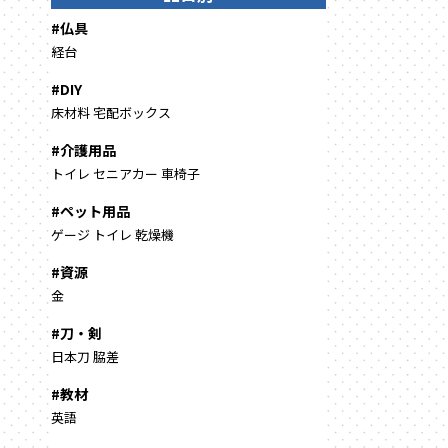
#仏具
経台
#DIY
床材料
宅配ボックス
#介護用品
トイレ
セニアカー
車椅子
#ペット用品
ゲージ
トイレ
乾燥機
#資源
金
#刀・剣
日本刀
脇差
#教材
英語