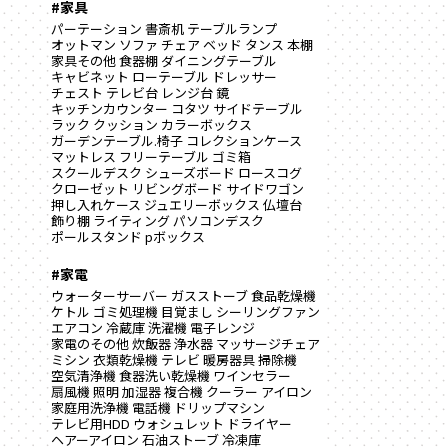
#家具
パーテーション
書斎机
テーブルランプ
オットマン
ソファ
チェア
ベッド
タンス
本棚
家具その他
食器棚
ダイニングテーブル
キャビネット
ローテーブル
ドレッサー
チェスト
テレビ台
レンジ台
鏡
キッチンカウンター
コタツ
サイドテーブル
ラック
クッション
カラーボックス
ガーデンテーブル.椅子
コレクションケース
マットレス
フリーテーブル
ゴミ箱
スクールデスク
シューズボード
ロースコグ
クローゼット
リビングボード
サイドワゴン
押し入れケース
ジュエリーボックス
仏壇台
飾り棚
ライティング
パソコンデスク
ポールスタンド
pボックス
#家電
ウォーターサーバー
ガスストーブ
食品乾燥機
ケトル
ゴミ処理機
目覚まし
シーリングファン
エアコン
冷蔵庫
洗濯機
電子レンジ
家電のその他
炊飯器
浄水器
マッサージチェア
ミシン
衣類乾燥機
テレビ
暖房器具
掃除機
空気清浄機
食器洗い乾燥機
ワインセラー
扇風機
照明
加湿器
複合機
クーラー
アイロン
家庭用洗浄機
電話機
ドリップマシン
テレビ用HDD
ウォシュレット
ドライヤー
ヘアーアイロン
石油ストーブ
冷凍庫